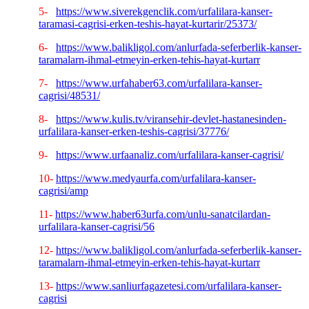
5-
https://www.siverekgenclik.com/urfalilara-kanser-
taramasi-cagrisi-erken-teshis-hayat-kurtarir/25373/
6-
https://www.balikligol.com/anlurfada-seferberlik-kanser-
taramalarn-ihmal-etmeyin-erken-tehis-hayat-kurtarr
7-
https://www.urfahaber63.com/urfalilara-kanser-
cagrisi/48531/
8-
https://www.kulis.tv/viransehir-devlet-hastanesinden-
urfalilara-kanser-erken-teshis-cagrisi/37776/
9-
https://www.urfaanaliz.com/urfalilara-kanser-cagrisi/
10-
https://www.medyaurfa.com/urfalilara-kanser-
cagrisi/amp
11-
https://www.haber63urfa.com/unlu-sanatcilardan-
urfalilara-kanser-cagrisi/56
12-
https://www.balikligol.com/anlurfada-seferberlik-kanser-
taramalarn-ihmal-etmeyin-erken-tehis-hayat-kurtarr
13-
https://www.sanliurfagazetesi.com/urfalilara-kanser-
cagrisi