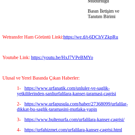
Müdürlüğü
Basın İletişim ve
Tanıtım Birimi
Wetransfer Ham Görüntü Linki:
https://we.tl/t-6DChVZkpRu
Youtube Link:
https://youtu.be/HxJ7VPeBMYo
Ulusal ve Yerel Basında Çıkan Haberler:
1-
https://www.urfanatik.com/unluler-ve-saglik-
yetkililerinden-sanliurfalilara-kanser-taramasi-cagrisi
2-
https://www.urfapusula.com/haber/27368099/urfalilar-
dikkat-bu-saglik-taramasini-mutlaka-yapin
3-
https://www.bultenurfa.com/urfalilara-kanser-cagrisi/
4-
https://urfahizmet.com/urfalilara-kanser-cagrisi.html