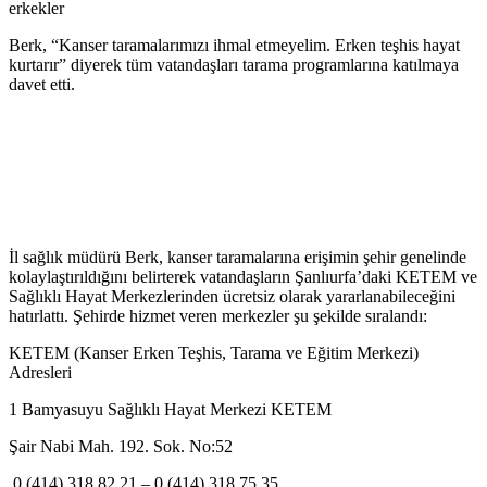
erkekler
Berk, “Kanser taramalarımızı ihmal etmeyelim. Erken teşhis hayat
kurtarır” diyerek tüm vatandaşları tarama programlarına katılmaya
davet etti.
İl sağlık müdürü Berk, kanser taramalarına erişimin şehir genelinde
kolaylaştırıldığını belirterek vatandaşların Şanlıurfa’daki KETEM ve
Sağlıklı Hayat Merkezlerinden ücretsiz olarak yararlanabileceğini
hatırlattı. Şehirde hizmet veren merkezler şu şekilde sıralandı:
KETEM (Kanser Erken Teşhis, Tarama ve Eğitim Merkezi)
Adresleri
1 Bamyasuyu Sağlıklı Hayat Merkezi KETEM
Şair Nabi Mah. 192. Sok. No:52
0 (414) 318 82 21 – 0 (414) 318 75 35