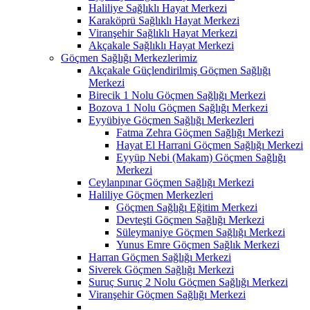
Haliliye Sağlıklı Hayat Merkezi
Karaköprü Sağlıklı Hayat Merkezi
Viranşehir Sağlıklı Hayat Merkezi
Akçakale Sağlıklı Hayat Merkezi
Göçmen Sağlığı Merkezlerimiz
Akçakale Güçlendirilmiş Göçmen Sağlığı
Merkezi
Birecik 1 Nolu Göçmen Sağlığı Merkezi
Bozova 1 Nolu Göçmen Sağlığı Merkezi
Eyyübiye Göçmen Sağlığı Merkezleri
Fatma Zehra Göçmen Sağlığı Merkezi
Hayat El Harrani Göçmen Sağlığı Merkezi
Eyyüp Nebi (Makam) Göçmen Sağlığı
Merkezi
Ceylanpınar Göçmen Sağlığı Merkezi
Haliliye Göçmen Merkezleri
Göçmen Sağlığı Eğitim Merkezi
Devteşti Göçmen Sağlığı Merkezi
Süleymaniye Göçmen Sağlığı Merkezi
Yunus Emre Göçmen Sağlık Merkezi
Harran Göçmen Sağlığı Merkezi
Siverek Göçmen Sağlığı Merkezi
Suruç Suruç 2 Nolu Göçmen Sağlığı Merkezi
Viranşehir Göçmen Sağlığı Merkezi