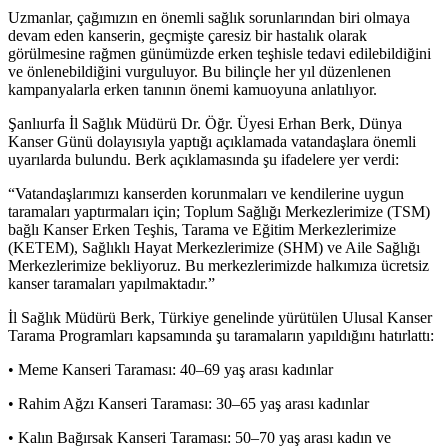
Uzmanlar, çağımızın en önemli sağlık sorunlarından biri olmaya
devam eden kanserin, geçmişte çaresiz bir hastalık olarak
görülmesine rağmen günümüzde erken teşhisle tedavi edilebildiğini
ve önlenebildiğini vurguluyor. Bu bilinçle her yıl düzenlenen
kampanyalarla erken tanının önemi kamuoyuna anlatılıyor.
Şanlıurfa İl Sağlık Müdürü Dr. Öğr. Üyesi Erhan Berk, Dünya
Kanser Günü dolayısıyla yaptığı açıklamada vatandaşlara önemli
uyarılarda bulundu. Berk açıklamasında şu ifadelere yer verdi:
“Vatandaşlarımızı kanserden korunmaları ve kendilerine uygun
taramaları yaptırmaları için; Toplum Sağlığı Merkezlerimize (TSM)
bağlı Kanser Erken Teşhis, Tarama ve Eğitim Merkezlerimize
(KETEM), Sağlıklı Hayat Merkezlerimize (SHM) ve Aile Sağlığı
Merkezlerimize bekliyoruz. Bu merkezlerimizde halkımıza ücretsiz
kanser taramaları yapılmaktadır.”
İl Sağlık Müdürü Berk, Türkiye genelinde yürütülen Ulusal Kanser
Tarama Programları kapsamında şu taramaların yapıldığını hatırlattı:
• Meme Kanseri Taraması: 40–69 yaş arası kadınlar
• Rahim Ağzı Kanseri Taraması: 30–65 yaş arası kadınlar
• Kalın Bağırsak Kanseri Taraması: 50–70 yaş arası kadın ve