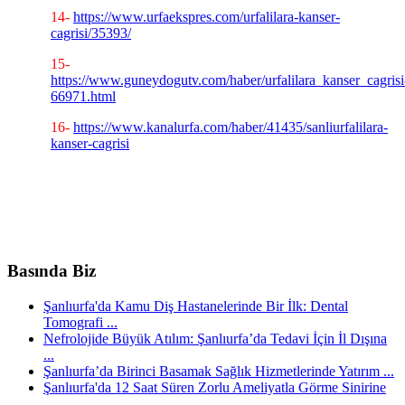
14-
https://www.urfaekspres.com/urfalilara-kanser-
cagrisi/35393/
15-
https://www.guneydogutv.com/haber/urfalilara_kanser_cagrisi
66971.html
16-
https://www.kanalurfa.com/haber/41435/sanliurfalilara-
kanser-cagrisi
Basında Biz
Şanlıurfa'da Kamu Diş Hastanelerinde Bir İlk: Dental
Tomografi ...
Nefrolojide Büyük Atılım: Şanlıurfa’da Tedavi İçin İl Dışına
...
Şanlıurfa’da Birinci Basamak Sağlık Hizmetlerinde Yatırım ...
Şanlıurfa'da 12 Saat Süren Zorlu Ameliyatla Görme Sinirine
...