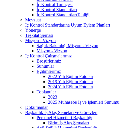
İç Kontrol Tarihçesi
İç Kontrol Standartları
İç Kontrol StandartlarıTebliği
Mevzuat
İç Kontrol Standartlarına Uyum Eylem Planları
Yönerge
Teşkilat Şeması
Misyon - Vizyon
Sağlık Bakanlığı Misyon - Vizyon
Misyon - Vizyon
İç Kontrol Çalışmalarımız
Broşürlerimiz
Sunumlar
Eğitimlerimiz
2022 Yılı Eğitim Fotoları
2019 Yılı Eğitim Fotoları
2024 Yılı Eğitim Fotoları
Toplantılar
2023
2025 Muhasebe İş ve İşlemleri Sunumu
Dokümanlar
Başkanlık İş Akış Şemeları ve Görevleri
Personel Hizmetleri Başkanlığı
Birim İş Akış Şemaları
Acil Sağlık Hizmetleri Başkanlığı