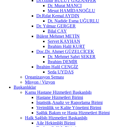
Dr.Öznur BULUT GAZANFER
Dr. Murat MANCI
Mesut HAMİDANOĞLU
Dr.Rıfat Kemal AYDIN
Dt. Nadide Esma UĞURLU
Dr. Yılmaz GERGER
Bilal ÇAY
Bülent Mehmet METİN
Servet KAYHAN
İbrahim Halil KURT
Doç.Dr. Ahmet GÜZELÇİÇEK
Dr. Mehmet Sabri ŞEKER
İbrahim DEMİR
İbrahim Halil CENGİZ
Seda UYDAŞ
Organizasyon Şeması
Misyon / Vizyon
Başkanlıklar
Kamu Hastane Hizmetleri Başkanlığı
Hastane Hizmetleri Birimi
İstatistik,Analiz ve Raporlama Birimi
Verimlilik ve Kalite Yönetimi Birimi
Sağlık Bakım ve Hasta Hizmetleri Birimi
Halk Sağlığı Hizmetleri Başkanlığı
Aile Hekimliği Birimi