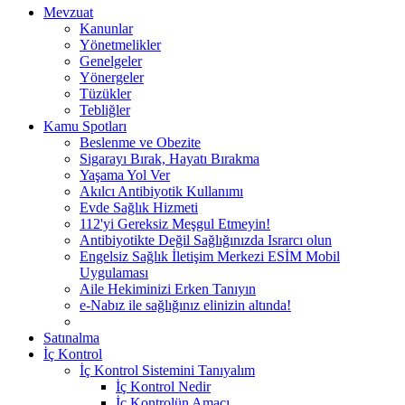
Mevzuat
Kanunlar
Yönetmelikler
Genelgeler
Yönergeler
Tüzükler
Tebliğler
Kamu Spotları
Beslenme ve Obezite
Sigarayı Bırak, Hayatı Bırakma
Yaşama Yol Ver
Akılcı Antibiyotik Kullanımı
Evde Sağlık Hizmeti
112'yi Gereksiz Meşgul Etmeyin!
Antibiyotikte Değil Sağlığınızda Israrcı olun
Engelsiz Sağlık İletişim Merkezi ESİM Mobil
Uygulaması
Aile Hekiminizi Erken Tanıyın
e-Nabız ile sağlığınız elinizin altında!
Satınalma
İç Kontrol
İç Kontrol Sistemini Tanıyalım
İç Kontrol Nedir
İç Kontrolün Amacı