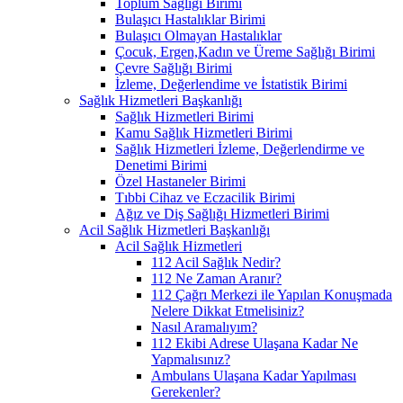
Toplum Sağlığı Birimi
Bulaşıcı Hastalıklar Birimi
Bulaşıcı Olmayan Hastalıklar
Çocuk, Ergen,Kadın ve Üreme Sağlığı Birimi
Çevre Sağlığı Birimi
İzleme, Değerlendime ve İstatistik Birimi
Sağlık Hizmetleri Başkanlığı
Sağlık Hizmetleri Birimi
Kamu Sağlık Hizmetleri Birimi
Sağlık Hizmetleri İzleme, Değerlendirme ve
Denetimi Birimi
Özel Hastaneler Birimi
Tıbbi Cihaz ve Eczacilik Birimi
Ağız ve Diş Sağlığı Hizmetleri Birimi
Acil Sağlık Hizmetleri Başkanlığı
Acil Sağlık Hizmetleri
112 Acil Sağlık Nedir?
112 Ne Zaman Aranır?
112 Çağrı Merkezi ile Yapılan Konuşmada
Nelere Dikkat Etmelisiniz?
Nasıl Aramalıyım?
112 Ekibi Adrese Ulaşana Kadar Ne
Yapmalısınız?
Ambulans Ulaşana Kadar Yapılması
Gerekenler?