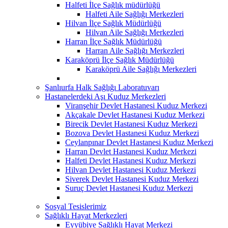
Halfeti İlçe Sağlık müdürlüğü
Halfeti Aile Sağlığı Merkezleri
Hilvan İlçe Sağlık Müdürlüğü
Hilvan Aile Sağlığı Merkezleri
Harran İlçe Sağlık Müdürlüğü
Harran Aile Sağlığı Merkezleri
Karaköprü İlçe Sağlık Müdürlüğü
Karaköprü Aile Sağlığı Merkezleri
Şanlıurfa Halk Sağlığı Laboratuvarı
Hastanelerdeki Aşı Kuduz Merkezleri
Viranşehir Devlet Hastanesi Kuduz Merkezi
Akçakale Devlet Hastanesi Kuduz Merkezi
Birecik Devlet Hastanesi Kuduz Merkezi
Bozova Devlet Hastanesi Kuduz Merkezi
Ceylanpınar Devlet Hastanesi Kuduz Merkezi
Harran Devlet Hastanesi Kuduz Merkezi
Halfeti Devlet Hastanesi Kuduz Merkezi
Hilvan Devlet Hastanesi Kuduz Merkezi
Siverek Devlet Hastanesi Kuduz Merkezi
Suruç Devlet Hastanesi Kuduz Merkezi
Sosyal Tesislerimiz
Sağlıklı Hayat Merkezleri
Eyyübiye Sağlıklı Hayat Merkezi