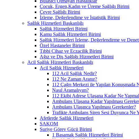
Bulaşıcı Olmayan Hastalıklar
Çocuk, Ergen,Kadın ve Üreme Sağlığı Birimi
Çevre Sağlığı Birimi
İzleme, Değerlendime ve İstatistik Birimi
Sağlık Hizmetleri Başkanlığı
Sağlık Hizmetleri Birimi
Kamu Sağlık Hizmetleri Birimi
Sağlık Hizmetleri İzleme, Değerlendirme ve Denet
Özel Hastaneler Birimi
Tıbbi Cihaz ve Eczacilik Birimi
Ağız ve Diş Sağlığı Hizmetleri Birimi
Acil Sağlık Hizmetleri Başkanlığı
Acil Sağlık Hizmetleri
112 Acil Sağlık Nedir?
112 Ne Zaman Aranır?
112 Çağrı Merkezi ile Yapılan Konuşmada N
Nasıl Aramalıyım?
112 Ekibi Adrese Ulaşana Kadar Ne Yapmal
Ambulans Ulaşana Kadar Yapılması Gereke
Ambulans Ulaşınca Yapılması Gerekenler?
Trafikte Ambulans Siren Sesi Duyunca Ne 
Afetlerde Sağlık Hizmetleri
SAKOM
Suriye Görev Gücü Birimi
1 Basamak Sağlık Hizmetleri Birimi