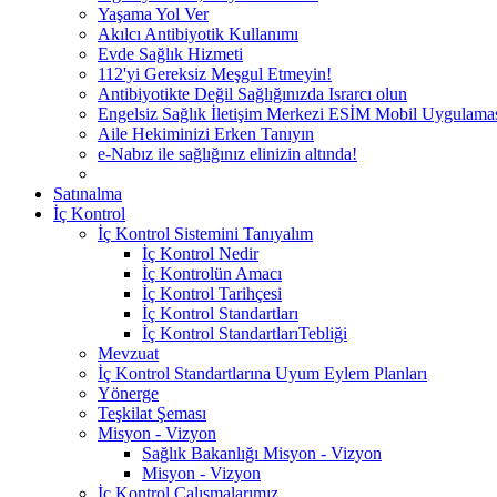
Yaşama Yol Ver
Akılcı Antibiyotik Kullanımı
Evde Sağlık Hizmeti
112'yi Gereksiz Meşgul Etmeyin!
Antibiyotikte Değil Sağlığınızda Israrcı olun
Engelsiz Sağlık İletişim Merkezi ESİM Mobil Uygulama
Aile Hekiminizi Erken Tanıyın
e-Nabız ile sağlığınız elinizin altında!
Satınalma
İç Kontrol
İç Kontrol Sistemini Tanıyalım
İç Kontrol Nedir
İç Kontrolün Amacı
İç Kontrol Tarihçesi
İç Kontrol Standartları
İç Kontrol StandartlarıTebliği
Mevzuat
İç Kontrol Standartlarına Uyum Eylem Planları
Yönerge
Teşkilat Şeması
Misyon - Vizyon
Sağlık Bakanlığı Misyon - Vizyon
Misyon - Vizyon
İç Kontrol Çalışmalarımız