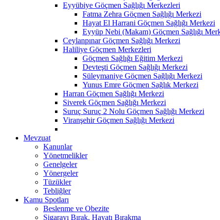
Eyyübiye Göçmen Sağlığı Merkezleri
Fatma Zehra Göçmen Sağlığı Merkezi
Hayat El Harrani Göçmen Sağlığı Merkezi
Eyyüp Nebi (Makam) Göçmen Sağlığı Merk
Ceylanpınar Göçmen Sağlığı Merkezi
Haliliye Göçmen Merkezleri
Göçmen Sağlığı Eğitim Merkezi
Devteşti Göçmen Sağlığı Merkezi
Süleymaniye Göçmen Sağlığı Merkezi
Yunus Emre Göçmen Sağlık Merkezi
Harran Göçmen Sağlığı Merkezi
Siverek Göçmen Sağlığı Merkezi
Suruç Suruç 2 Nolu Göçmen Sağlığı Merkezi
Viranşehir Göçmen Sağlığı Merkezi
Mevzuat
Kanunlar
Yönetmelikler
Genelgeler
Yönergeler
Tüzükler
Tebliğler
Kamu Spotları
Beslenme ve Obezite
Sigarayı Bırak, Hayatı Bırakma