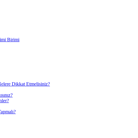
imi Birimi
elere Dikkat Etmelisiniz?
ısınız?
nler?
Yapmalı?