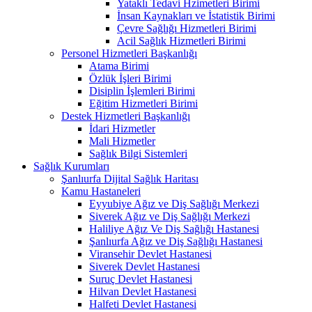
Yataklı Tedavi Hzimetleri Birimi
İnsan Kaynakları ve İstatistik Birimi
Çevre Sağlığı Hizmetleri Birimi
Acil Sağlık Hizmetleri Birimi
Personel Hizmetleri Başkanlığı
Atama Birimi
Özlük İşleri Birimi
Disiplin İşlemleri Birimi
Eğitim Hizmetleri Birimi
Destek Hizmetleri Başkanlığı
İdari Hizmetler
Mali Hizmetler
Sağlık Bilgi Sistemleri
Sağlık Kurumları
Şanlıurfa Dijital Sağlık Haritası
Kamu Hastaneleri
Eyyubiye Ağız ve Diş Sağlığı Merkezi
Siverek Ağız ve Diş Sağlığı Merkezi
Haliliye Ağız Ve Diş Sağlığı Hastanesi
Şanlıurfa Ağız ve Diş Sağlığı Hastanesi
Viransehir Devlet Hastanesi
Siverek Devlet Hastanesi
Suruç Devlet Hastanesi
Hilvan Devlet Hastanesi
Halfeti Devlet Hastanesi