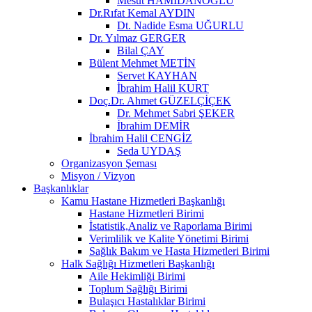
Mesut HAMİDANOĞLU
Dr.Rıfat Kemal AYDIN
Dt. Nadide Esma UĞURLU
Dr. Yılmaz GERGER
Bilal ÇAY
Bülent Mehmet METİN
Servet KAYHAN
İbrahim Halil KURT
Doç.Dr. Ahmet GÜZELÇİÇEK
Dr. Mehmet Sabri ŞEKER
İbrahim DEMİR
İbrahim Halil CENGİZ
Seda UYDAŞ
Organizasyon Şeması
Misyon / Vizyon
Başkanlıklar
Kamu Hastane Hizmetleri Başkanlığı
Hastane Hizmetleri Birimi
İstatistik,Analiz ve Raporlama Birimi
Verimlilik ve Kalite Yönetimi Birimi
Sağlık Bakım ve Hasta Hizmetleri Birimi
Halk Sağlığı Hizmetleri Başkanlığı
Aile Hekimliği Birimi
Toplum Sağlığı Birimi
Bulaşıcı Hastalıklar Birimi