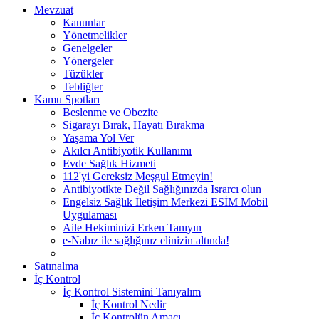
Mevzuat
Kanunlar
Yönetmelikler
Genelgeler
Yönergeler
Tüzükler
Tebliğler
Kamu Spotları
Beslenme ve Obezite
Sigarayı Bırak, Hayatı Bırakma
Yaşama Yol Ver
Akılcı Antibiyotik Kullanımı
Evde Sağlık Hizmeti
112'yi Gereksiz Meşgul Etmeyin!
Antibiyotikte Değil Sağlığınızda Israrcı olun
Engelsiz Sağlık İletişim Merkezi ESİM Mobil
Uygulaması
Aile Hekiminizi Erken Tanıyın
e-Nabız ile sağlığınız elinizin altında!
Satınalma
İç Kontrol
İç Kontrol Sistemini Tanıyalım
İç Kontrol Nedir
İç Kontrolün Amacı