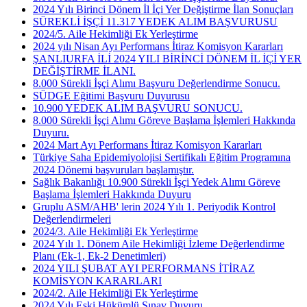
2024 Yılı Birinci Dönem İl İçi Yer Değiştirme İlan Sonuçları
SÜREKLİ İŞÇİ 11.317 YEDEK ALIM BAŞVURUSU
2024/5. Aile Hekimliği Ek Yerleştirme
2024 yılı Nisan Ayı Performans İtiraz Komisyon Kararları
ŞANLIURFA İLİ 2024 YILI BİRİNCİ DÖNEM İL İÇİ YER
DEĞİŞTİRME İLANI.
8.000 Sürekli İşçi Alımı Başvuru Değerlendirme Sonucu.
SÜDGE Eğitimi Başvuru Duyurusu
10.900 YEDEK ALIM BAŞVURU SONUCU.
8.000 Sürekli İşçi Alımı Göreve Başlama İşlemleri Hakkında
Duyuru.
2024 Mart Ayı Performans İtiraz Komisyon Kararları
Türkiye Saha Epidemiyolojisi Sertifikalı Eğitim Programına
2024 Dönemi başvuruları başlamıştır.
Sağlık Bakanlığı 10.900 Sürekli İşçi Yedek Alımı Göreve
Başlama İşlemleri Hakkında Duyuru
Gruplu ASM/AHB' lerin 2024 Yılı 1. Periyodik Kontrol
Değerlendirmeleri
2024/3. Aile Hekimliği Ek Yerleştirme
2024 Yılı 1. Dönem Aile Hekimliği İzleme Değerlendirme
Planı (Ek-1, Ek-2 Denetimleri)
2024 YILI ŞUBAT AYI PERFORMANS İTİRAZ
KOMİSYON KARARLARI
2024/2. Aile Hekimliği Ek Yerleştirme
2024 Yılı Eski Hükümlü Sınav Duyuru