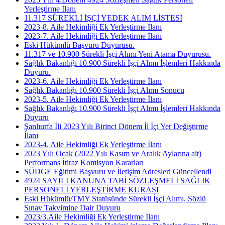
Yerleştirme İlanı
11.317 SÜREKLİ İŞÇİ YEDEK ALIM LİSTESİ
2023-8. Aile Hekimliği Ek Yerleştirme İlanı
2023-7. Aile Hekimliği Ek Yerleştirme İlanı
Eski Hükümlü Başvuru Duyurusu.
11.317 ve 10.900 Sürekli İşçi Alımı Yeni Atama Duyurusu.
Sağlık Bakanlığı 10.900 Sürekli İşçi Alımı İşlemleri Hakkında
Duyuru.
2023-6. Aile Hekimliği Ek Yerleştirme İlanı
Sağlık Bakanlığı 10.900 Sürekli İşçi Alımı Sonucu
2023-5. Aile Hekimliği Ek Yerleştirme İlanı
Sağlık Bakanlığı 10.900 Sürekli İşçi Alımı İşlemleri Hakkında
Duyuru
Şanlıurfa İli 2023 Yılı Birinci Dönem İl İçi Yer Değiştirme
İlanı
2023-4. Aile Hekimliği Ek Yerleştirme İlanı
2023 Yılı Ocak (2022 Yılı Kasım ve Aralık Aylarına ait)
Performans İtiraz Komisyon Kararları
SÜDGE Eğitimi Başvuru ve İletişim Adresleri Güncellendi
4924 SAYILI KANUNA TABİ SÖZLEŞMELİ SAĞLIK
PERSONELİ YERLEŞTİRME KURASI
Eski Hükümlü/TMY Statüsünde Sürekli İşçi Alımı, Sözlü
Sınav Takvimine Dair Duyuru
2023/3.Aile Hekimliği Ek Yerleştirme İlanı