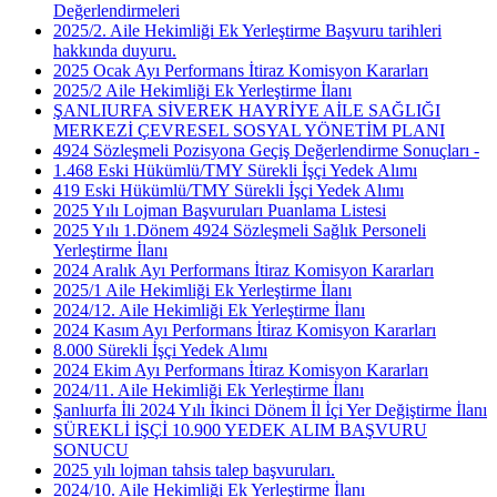
Değerlendirmeleri
2025/2. Aile Hekimliği Ek Yerleştirme Başvuru tarihleri
hakkında duyuru.
2025 Ocak Ayı Performans İtiraz Komisyon Kararları
2025/2 Aile Hekimliği Ek Yerleştirme İlanı
ŞANLIURFA SİVEREK HAYRİYE AİLE SAĞLIĞI
MERKEZİ ÇEVRESEL SOSYAL YÖNETİM PLANI
4924 Sözleşmeli Pozisyona Geçiş Değerlendirme Sonuçları -
1.468 Eski Hükümlü/TMY Sürekli İşçi Yedek Alımı
419 Eski Hükümlü/TMY Sürekli İşçi Yedek Alımı
2025 Yılı Lojman Başvuruları Puanlama Listesi
2025 Yılı 1.Dönem 4924 Sözleşmeli Sağlık Personeli
Yerleştirme İlanı
2024 Aralık Ayı Performans İtiraz Komisyon Kararları
2025/1 Aile Hekimliği Ek Yerleştirme İlanı
2024/12. Aile Hekimliği Ek Yerleştirme İlanı
2024 Kasım Ayı Performans İtiraz Komisyon Kararları
8.000 Sürekli İşçi Yedek Alımı
2024 Ekim Ayı Performans İtiraz Komisyon Kararları
2024/11. Aile Hekimliği Ek Yerleştirme İlanı
Şanlıurfa İli 2024 Yılı İkinci Dönem İl İçi Yer Değiştirme İlanı
SÜREKLİ İŞÇİ 10.900 YEDEK ALIM BAŞVURU
SONUCU
2025 yılı lojman tahsis talep başvuruları.
2024/10. Aile Hekimliği Ek Yerleştirme İlanı