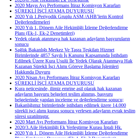
2020 Mayıs Ayı Performans İtiraz Komisyon Kararları
SÜREKLİ İŞÇİ ATAMA DUYURUSU
2020 Yılı 1.Periyodik Gruplu ASM /AHB’lerin Kontrol
Değerlendirmeleri
2020 Yılı 1. Dönem Aile Hekimliği İzleme Değerlendirme
Planı (Ek-1, Ek-2 Denetimleri)
Yedek olarak atanmaya hak kazanan adayların başvuruların
sonucu
Sağlık Bakanlığı Merkez Ve Taşra Teşkilatı Hizmet
Birimlerinde 4857 Sayılı İş Kanunu Kapsamında İstihdam
Edilmek Üzere Kura Usulü İle Yedek Olarak Atanmaya Hak
Kazanan Sürekli İşçi Alımı Göreve Başlama İşlemleri
Hakkında Duyuru
2020 Nisan Ayı Performans İtiraz Komisyon Kararları
SÜREKLİ İŞÇİ ATAMA DUYURUSU
Kura neticesinde, ilimiz emrine asil olarak hak kazanan
adayların başvuru belgeleri teslim alınmış, başvuru
belgelerinde yapılan inceleme ve değerlendirme sonucu;
Bakanlığımız birimlerinde istihdam edilmek üzere 14.000
sürekli işçi alımı kurası sonucu yerleşen adayların evrak teslim
süresi uzatılmıştır.
2020 Mart Ayı Performans İtiraz Komisyon Kararları
2020/3.Aile Hekimliği Ek Yerleştirme Kurası İptali Hk.
2020 Yılı 1. Dönem Aile Hekimliği İzleme Değerlendirme