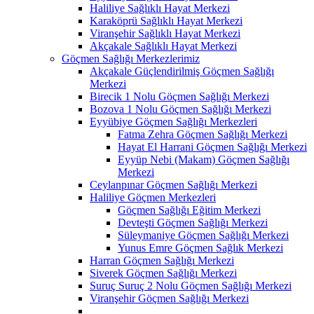
Haliliye Sağlıklı Hayat Merkezi
Karaköprü Sağlıklı Hayat Merkezi
Viranşehir Sağlıklı Hayat Merkezi
Akçakale Sağlıklı Hayat Merkezi
Göçmen Sağlığı Merkezlerimiz
Akçakale Güçlendirilmiş Göçmen Sağlığı
Merkezi
Birecik 1 Nolu Göçmen Sağlığı Merkezi
Bozova 1 Nolu Göçmen Sağlığı Merkezi
Eyyübiye Göçmen Sağlığı Merkezleri
Fatma Zehra Göçmen Sağlığı Merkezi
Hayat El Harrani Göçmen Sağlığı Merkezi
Eyyüp Nebi (Makam) Göçmen Sağlığı
Merkezi
Ceylanpınar Göçmen Sağlığı Merkezi
Haliliye Göçmen Merkezleri
Göçmen Sağlığı Eğitim Merkezi
Devteşti Göçmen Sağlığı Merkezi
Süleymaniye Göçmen Sağlığı Merkezi
Yunus Emre Göçmen Sağlık Merkezi
Harran Göçmen Sağlığı Merkezi
Siverek Göçmen Sağlığı Merkezi
Suruç Suruç 2 Nolu Göçmen Sağlığı Merkezi
Viranşehir Göçmen Sağlığı Merkezi