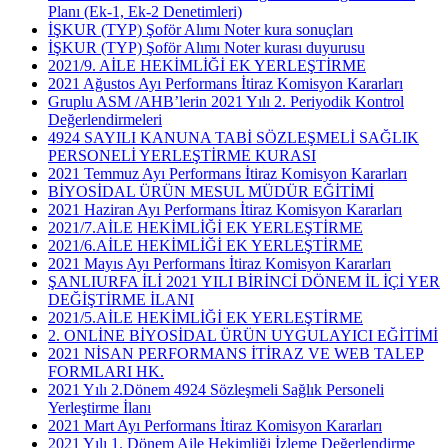
Planı (Ek-1, Ek-2 Denetimleri)
İŞKUR (TYP) Şoför Alımı Noter kura sonuçları
İŞKUR (TYP) Şoför Alımı Noter kurası duyurusu
2021/9. AİLE HEKİMLİĞİ EK YERLEŞTİRME
2021 Ağustos Ayı Performans İtiraz Komisyon Kararları
Gruplu ASM /AHB’lerin 2021 Yılı 2. Periyodik Kontrol
Değerlendirmeleri
4924 SAYILI KANUNA TABİ SÖZLEŞMELİ SAĞLIK
PERSONELİ YERLEŞTİRME KURASI
2021 Temmuz Ayı Performans İtiraz Komisyon Kararları
BİYOSİDAL ÜRÜN MESUL MÜDÜR EĞİTİMİ
2021 Haziran Ayı Performans İtiraz Komisyon Kararları
2021/7.AİLE HEKİMLİĞİ EK YERLEŞTİRME
2021/6.AİLE HEKİMLİĞİ EK YERLEŞTİRME
2021 Mayıs Ayı Performans İtiraz Komisyon Kararları
ŞANLIURFA İLİ 2021 YILI BİRİNCİ DÖNEM İL İÇİ YER
DEĞİŞTİRME İLANI
2021/5.AİLE HEKİMLİĞİ EK YERLEŞTİRME
2. ONLİNE BİYOSİDAL ÜRÜN UYGULAYICI EĞİTİMİ
2021 NİSAN PERFORMANS İTİRAZ VE WEB TALEP
FORMLARI HK.
2021 Yılı 2.Dönem 4924 Sözleşmeli Sağlık Personeli
Yerleştirme İlanı
2021 Mart Ayı Performans İtiraz Komisyon Kararları
2021 Yılı 1. Dönem Aile Hekimliği İzleme Değerlendirme