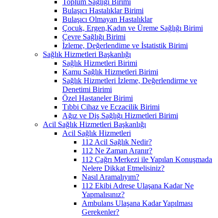
Toplum Sağlığı Birimi
Bulaşıcı Hastalıklar Birimi
Bulaşıcı Olmayan Hastalıklar
Çocuk, Ergen,Kadın ve Üreme Sağlığı Birimi
Çevre Sağlığı Birimi
İzleme, Değerlendime ve İstatistik Birimi
Sağlık Hizmetleri Başkanlığı
Sağlık Hizmetleri Birimi
Kamu Sağlık Hizmetleri Birimi
Sağlık Hizmetleri İzleme, Değerlendirme ve
Denetimi Birimi
Özel Hastaneler Birimi
Tıbbi Cihaz ve Eczacilik Birimi
Ağız ve Diş Sağlığı Hizmetleri Birimi
Acil Sağlık Hizmetleri Başkanlığı
Acil Sağlık Hizmetleri
112 Acil Sağlık Nedir?
112 Ne Zaman Aranır?
112 Çağrı Merkezi ile Yapılan Konuşmada
Nelere Dikkat Etmelisiniz?
Nasıl Aramalıyım?
112 Ekibi Adrese Ulaşana Kadar Ne
Yapmalısınız?
Ambulans Ulaşana Kadar Yapılması
Gerekenler?