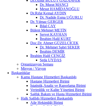
Dr.Öznur BULUT GAZANFER
Dr. Murat MANCI
Mesut HAMİDANOĞLU
Dr.Rıfat Kemal AYDIN
Dt. Nadide Esma UĞURLU
Dr. Yılmaz GERGER
Bilal ÇAY
Bülent Mehmet METİN
Servet KAYHAN
İbrahim Halil KURT
Doç.Dr. Ahmet GÜZELÇİÇEK
Dr. Mehmet Sabri ŞEKER
İbrahim DEMİR
İbrahim Halil CENGİZ
Seda UYDAŞ
Organizasyon Şeması
Misyon / Vizyon
Başkanlıklar
Kamu Hastane Hizmetleri Başkanlığı
Hastane Hizmetleri Birimi
İstatistik,Analiz ve Raporlama Birimi
Verimlilik ve Kalite Yönetimi Birimi
Sağlık Bakım ve Hasta Hizmetleri Birimi
Halk Sağlığı Hizmetleri Başkanlığı
Aile Hekimliği Birimi