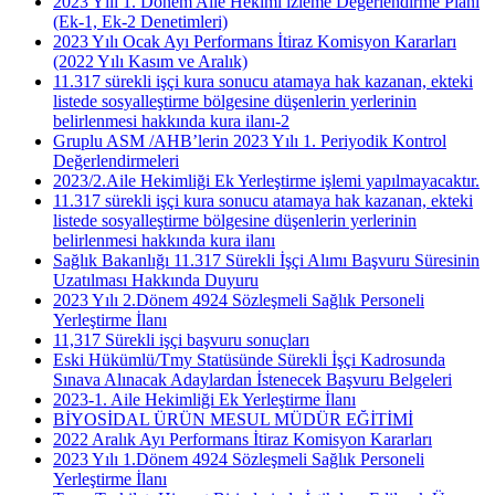
2023 Yılı 1. Dönem Aile Hekimi izleme Değerlendirme Planı
(Ek-1, Ek-2 Denetimleri)
2023 Yılı Ocak Ayı Performans İtiraz Komisyon Kararları
(2022 Yılı Kasım ve Aralık)
11.317 sürekli işçi kura sonucu atamaya hak kazanan, ekteki
listede sosyalleştirme bölgesine düşenlerin yerlerinin
belirlenmesi hakkında kura ilanı-2
Gruplu ASM /AHB’lerin 2023 Yılı 1. Periyodik Kontrol
Değerlendirmeleri
2023/2.Aile Hekimliği Ek Yerleştirme işlemi yapılmayacaktır.
11.317 sürekli işçi kura sonucu atamaya hak kazanan, ekteki
listede sosyalleştirme bölgesine düşenlerin yerlerinin
belirlenmesi hakkında kura ilanı
Sağlık Bakanlığı 11.317 Sürekli İşçi Alımı Başvuru Süresinin
Uzatılması Hakkında Duyuru
2023 Yılı 2.Dönem 4924 Sözleşmeli Sağlık Personeli
Yerleştirme İlanı
11,317 Sürekli işçi başvuru sonuçları
Eski Hükümlü/Tmy Statüsünde Sürekli İşçi Kadrosunda
Sınava Alınacak Adaylardan İstenecek Başvuru Belgeleri
2023-1. Aile Hekimliği Ek Yerleştirme İlanı
BİYOSİDAL ÜRÜN MESUL MÜDÜR EĞİTİMİ
2022 Aralık Ayı Performans İtiraz Komisyon Kararları
2023 Yılı 1.Dönem 4924 Sözleşmeli Sağlık Personeli
Yerleştirme İlanı