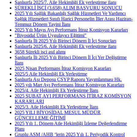
Şanlıurfa 2025/7. Aile Hekimliği Ek yerleştirme ilanı
SÜREKLİ İŞÇİ (3.658) ALIM BAŞVURU SONUCU
2025 Yılı Sağlık Bakanlığı Sağlık Hizmetleri Ve Yardımcı
Sağlık Hizmetleri Sınıfı Harici Personelin İller Arası Haziran-
Temmuz Dönem Tayini İlanı
2025 Yılı Mayıs Ayı Performans İtiraz Komisyon Kararları
"Biyosidal Ürün Uygulayıcı Eğitimi"
Şanlıurfa İli 2025 Yılı Birinci Dönem İl İçi Sonuçları
Şanlıurfa 2025/6. Aile Hekimliği Ek yerleştirme ilanı
3658 Sürekli işçi asıl alımı
Şanlıurfa İli 2025 Yılı Birinci Dönem İl İçi Yer Değiştirme
İlanı
2025 Nisan Performans İtiraz Komisyon Kararları
2025/5 Aile Hekimliği Ek Yerleştirme
Şanlıurfa Aşı Deposu ÇSYP Raporu Yayımlanması Hk.
2025 yılı Mart Ayı Performans İtiraz Komisyon Kararları
2025/4. Aile Hekimliği Ek Yerleştirme İlanı
2025 ŞUBAT AYI PERFORMANS İTİRAZ KOMİSYON
KARARLARI
2025/3. Aile Hekimliği Ek Yerleştirme İlanı
2025 YILI BİYOSİDAL MESUL MÜDÜR
GÜNCELLEME ĞİTİMİ
2025 Yılı 1. Dönem Aile Hekimliği İzleme Değerlendirme
Planı
Gruplu ASM /AHB ‘lerin 2025 Yılı 1. Periyodik Kontrol