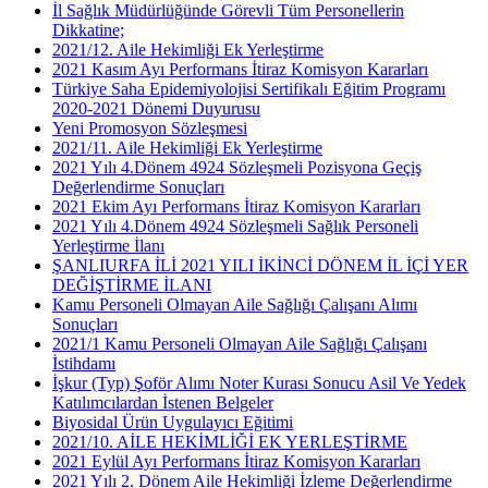
İl Sağlık Müdürlüğünde Görevli Tüm Personellerin
Dikkatine;
2021/12. Aile Hekimliği Ek Yerleştirme
2021 Kasım Ayı Performans İtiraz Komisyon Kararları
Türkiye Saha Epidemiyolojisi Sertifikalı Eğitim Programı
2020-2021 Dönemi Duyurusu
Yeni Promosyon Sözleşmesi
2021/11. Aile Hekimliği Ek Yerleştirme
2021 Yılı 4.Dönem 4924 Sözleşmeli Pozisyona Geçiş
Değerlendirme Sonuçları
2021 Ekim Ayı Performans İtiraz Komisyon Kararları
2021 Yılı 4.Dönem 4924 Sözleşmeli Sağlık Personeli
Yerleştirme İlanı
ŞANLIURFA İLİ 2021 YILI İKİNCİ DÖNEM İL İÇİ YER
DEĞİŞTİRME İLANI
Kamu Personeli Olmayan Aile Sağlığı Çalışanı Alımı
Sonuçları
2021/1 Kamu Personeli Olmayan Aile Sağlığı Çalışanı
İstihdamı
İşkur (Typ) Şoför Alımı Noter Kurası Sonucu Asil Ve Yedek
Katılımcılardan İstenen Belgeler
Biyosidal Ürün Uygulayıcı Eğitimi
2021/10. AİLE HEKİMLİĞİ EK YERLEŞTİRME
2021 Eylül Ayı Performans İtiraz Komisyon Kararları
2021 Yılı 2. Dönem Aile Hekimliği İzleme Değerlendirme