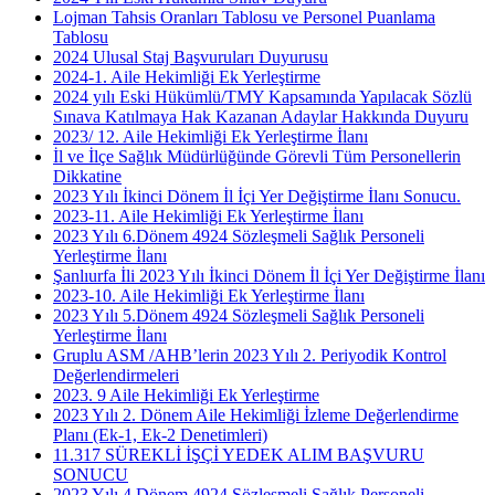
Lojman Tahsis Oranları Tablosu ve Personel Puanlama
Tablosu
2024 Ulusal Staj Başvuruları Duyurusu
2024-1. Aile Hekimliği Ek Yerleştirme
2024 yılı Eski Hükümlü/TMY Kapsamında Yapılacak Sözlü
Sınava Katılmaya Hak Kazanan Adaylar Hakkında Duyuru
2023/ 12. Aile Hekimliği Ek Yerleştirme İlanı
İl ve İlçe Sağlık Müdürlüğünde Görevli Tüm Personellerin
Dikkatine
2023 Yılı İkinci Dönem İl İçi Yer Değiştirme İlanı Sonucu.
2023-11. Aile Hekimliği Ek Yerleştirme İlanı
2023 Yılı 6.Dönem 4924 Sözleşmeli Sağlık Personeli
Yerleştirme İlanı
Şanlıurfa İli 2023 Yılı İkinci Dönem İl İçi Yer Değiştirme İlanı
2023-10. Aile Hekimliği Ek Yerleştirme İlanı
2023 Yılı 5.Dönem 4924 Sözleşmeli Sağlık Personeli
Yerleştirme İlanı
Gruplu ASM /AHB’lerin 2023 Yılı 2. Periyodik Kontrol
Değerlendirmeleri
2023. 9 Aile Hekimliği Ek Yerleştirme
2023 Yılı 2. Dönem Aile Hekimliği İzleme Değerlendirme
Planı (Ek-1, Ek-2 Denetimleri)
11.317 SÜREKLİ İŞÇİ YEDEK ALIM BAŞVURU
SONUCU
2023 Yılı 4.Dönem 4924 Sözleşmeli Sağlık Personeli