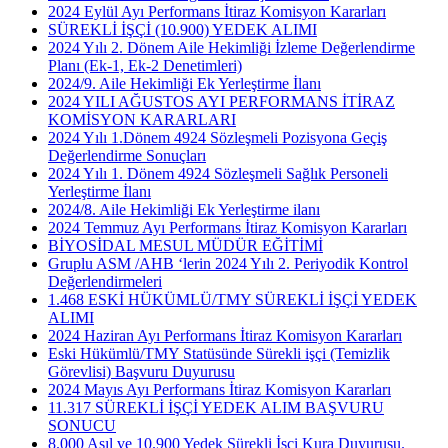
2024 Eylül Ayı Performans İtiraz Komisyon Kararları
SÜREKLİ İŞÇİ (10.900) YEDEK ALIMI
2024 Yılı 2. Dönem Aile Hekimliği İzleme Değerlendirme
Planı (Ek-1, Ek-2 Denetimleri)
2024/9. Aile Hekimliği Ek Yerleştirme İlanı
2024 YILI AĞUSTOS AYI PERFORMANS İTİRAZ
KOMİSYON KARARLARI
2024 Yılı 1.Dönem 4924 Sözleşmeli Pozisyona Geçiş
Değerlendirme Sonuçları
2024 Yılı 1. Dönem 4924 Sözleşmeli Sağlık Personeli
Yerleştirme İlanı
2024/8. Aile Hekimliği Ek Yerleştirme ilanı
2024 Temmuz Ayı Performans İtiraz Komisyon Kararları
BİYOSİDAL MESUL MÜDÜR EĞİTİMİ
Gruplu ASM /AHB ‘lerin 2024 Yılı 2. Periyodik Kontrol
Değerlendirmeleri
1.468 ESKİ HÜKÜMLÜ/TMY SÜREKLİ İŞÇİ YEDEK
ALIMI
2024 Haziran Ayı Performans İtiraz Komisyon Kararları
Eski Hükümlü/TMY Statüsünde Sürekli işçi (Temizlik
Görevlisi) Başvuru Duyurusu
2024 Mayıs Ayı Performans İtiraz Komisyon Kararları
11.317 SÜREKLİ İŞÇİ YEDEK ALIM BAŞVURU
SONUCU
8.000 Asıl ve 10.900 Yedek Sürekli İşçi Kura Duyurusu.