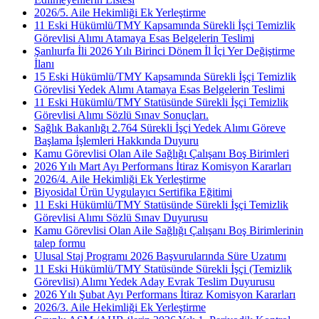
2026/5. Aile Hekimliği Ek Yerleştirme
11 Eski Hükümlü/TMY Kapsamında Sürekli İşçi Temizlik
Görevlisi Alımı Atamaya Esas Belgelerin Teslimi
Şanlıurfa İli 2026 Yılı Birinci Dönem İl İçi Yer Değiştirme
İlanı
15 Eski Hükümlü/TMY Kapsamında Sürekli İşçi Temizlik
Görevlisi Yedek Alımı Atamaya Esas Belgelerin Teslimi
11 Eski Hükümlü/TMY Statüsünde Sürekli İşçi Temizlik
Görevlisi Alımı Sözlü Sınav Sonuçları.
Sağlık Bakanlığı 2.764 Sürekli İşçi Yedek Alımı Göreve
Başlama İşlemleri Hakkında Duyuru
Kamu Görevlisi Olan Aile Sağlığı Çalışanı Boş Birimleri
2026 Yılı Mart Ayı Performans İtiraz Komisyon Kararları
2026/4. Aile Hekimliği Ek Yerleştirme
Biyosidal Ürün Uygulayıcı Sertifika Eğitimi
11 Eski Hükümlü/TMY Statüsünde Sürekli İşçi Temizlik
Görevlisi Alımı Sözlü Sınav Duyurusu
Kamu Görevlisi Olan Aile Sağlığı Çalışanı Boş Birimlerinin
talep formu
Ulusal Staj Programı 2026 Başvurularında Süre Uzatımı
11 Eski Hükümlü/TMY Statüsünde Sürekli İşçi (Temizlik
Görevlisi) Alımı Yedek Aday Evrak Teslim Duyurusu
2026 Yılı Şubat Ayı Performans İtiraz Komisyon Kararları
2026/3. Aile Hekimliği Ek Yerleştirme