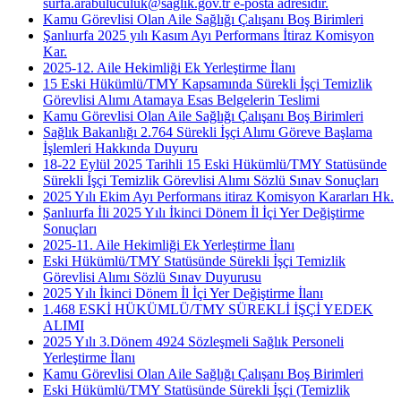
surfa.arabuluculuk@saglik.gov.tr e-posta adresidir.
Kamu Görevlisi Olan Aile Sağlığı Çalışanı Boş Birimleri
Şanlıurfa 2025 yılı Kasım Ayı Performans İtiraz Komisyon
Kar.
2025-12. Aile Hekimliği Ek Yerleştirme İlanı
15 Eski Hükümlü/TMY Kapsamında Sürekli İşçi Temizlik
Görevlisi Alımı Atamaya Esas Belgelerin Teslimi
Kamu Görevlisi Olan Aile Sağlığı Çalışanı Boş Birimleri
Sağlık Bakanlığı 2.764 Sürekli İşçi Alımı Göreve Başlama
İşlemleri Hakkında Duyuru
18-22 Eylül 2025 Tarihli 15 Eski Hükümlü/TMY Statüsünde
Sürekli İşçi Temizlik Görevlisi Alımı Sözlü Sınav Sonuçları
2025 Yılı Ekim Ayı Performans itiraz Komisyon Kararları Hk.
Şanlıurfa İli 2025 Yılı İkinci Dönem İl İçi Yer Değiştirme
Sonuçları
2025-11. Aile Hekimliği Ek Yerleştirme İlanı
Eski Hükümlü/TMY Statüsünde Sürekli İşçi Temizlik
Görevlisi Alımı Sözlü Sınav Duyurusu
2025 Yılı İkinci Dönem İl İçi Yer Değiştirme İlanı
1.468 ESKİ HÜKÜMLÜ/TMY SÜREKLİ İŞÇİ YEDEK
ALIMI
2025 Yılı 3.Dönem 4924 Sözleşmeli Sağlık Personeli
Yerleştirme İlanı
Kamu Görevlisi Olan Aile Sağlığı Çalışanı Boş Birimleri
Eski Hükümlü/TMY Statüsünde Sürekli İşçi (Temizlik