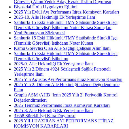
Görevlisi) Alımı Yedek Aday Evrak Teslim Duyurusu
Biyosidal Ürün Uygulayıcı Eğitimi
2025 Yılı Eylül Ayı Performans İtiraz Komisyon Kararları
2025-10. Aile Hekimliği Ek Yerleştirme İlanı
Şanlıurfa 15 Eski Hükümlü TMY Statüsünde Sürekli İşçi
(Temizlik Görevlisi) İstihdamı Noter Kurası Sonuçları
Yeni Promosyon Sözleşmesi
Şanlıurfa 15 Eski Hükümlü/TMY Statüsünde Sürekli İşçi
(Temizlik Görevlisi) İstihdamı Noter Kurası
Kamu Görevlisi Olan Aile Sağlığı Çalışanı Alım İlanı
Şanlıurfa 15 Eski Hükümlü/TMY Statüsünde Sürekli İşçi
(Temizlik Görevlisi) İstihdamı
2025-9. Aile Hekimliği Ek Yerleştirme İlanı
2025 Yılı 2.Dönem 4924 Sözleşmeli Sağlık Personeli
Yerleştirme İlanı
2025 Yılı Ağustos Ayı Performans itiraz komisyon Kararları
2025 Yılı 2. Dönem Aile Hekimliği İzleme Değerlendirme
Planı
Gruplu ASM /AHB ‘lerin 2025 Yılı 2. Periyodik Kontrol
Değerlendirmeleri
2025 Temmuz Performans İtiraz Komisyon Kararları
2025-8. Aile Hekimliği Ek Yerleştirme İlanı
3.658 Sürekli İşçi Kura Duyurusu
2025 YILI HAZİRAN AYI PERFORMANS İTİRAZ
KOMİSYON KARARLARI