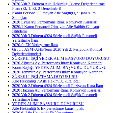
2020 Yılı 2. Dönem Aile Hekimliği İzleme Değerlendirme
Planı (Ek-1, Ek-2 Denetimleri)
Kamu Personeli Olmayan Aile Sağlığı Çalışanı Alımı
Sonuçları
2020 Eylül Ayı Performans İtiraz Komisyon Kararları
2020/1 Kamu Personeli Olmayan Aile Sağlığı Çalışanı
İstihdamı
2020 Yılı 3.Dönem 4924 Sözleşmeli Sağlık Personeli
Yerleştirme İlanı
2020-9. EK Yerleştirme İlanı
Gruplu ASM /AHB’lerin 2020 Yılı 2. Periyodik Kontrol
Değerlendirmeleri
SÜREKLİ İŞÇİ YEDEK ALIM BAŞVURU DUYURUSU
2020 Ağustos Ayı Performans İtiraz Komisyon Kararları
Konu Başlığı: YEDEK ALIMI BAŞVURU DUYURUSU
2020 Temmuz Ayı Performans İtiraz Komisyon Kararları
SÜREKLİ İŞÇİ ATAMA DUYURUSU
Aile Hekimliği 7.Aile Hekimliği kura iptali.
2020 Yılı 2.Dönem 4924 Sözleşmeli Pozisyon Kura İlanı
2020 Haziran Ayı Performans İtiraz Komisyon Kararları
2020 Yılı 2.Dönem 4924 Sözleşmeli Sağlık Personeli
Yerleştirme İlanı
YEDEK ALIMI BAŞVURU DUYURUSU
Aile Hekimliği 6. Ek yerleştirme kurası iptali.
2020/6. Aile Hekimliği Ek Yerleştirme