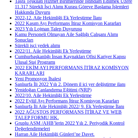
Taşra Teşkilatı Hizmet Birimlerinde İstihdam Edilmek Üzere
11.317 Sürekli İşçi Alımı Kurası Göreve Başlama İşlemleri
Hakkında Duyuru
2022-12. Aile Hekimliği Ek Yerleştirme İlanı
2022 Kasım Ayı Performans İtiraz Komisyon Kararları
2023 Yılı Lojman Talep Duyurusu
Kamu Personeli Olmayan Aile Sağlığı Çalışanı Alımı
Sonuçları
Sürekli işçi yedek alımı
2022/11. Aile Hekimliği Ek Yerleştirme
Cumhurbaşkanlığı İnsan Kaynakları Ofisi Kariyer Kapısı
Ulusal Staj Programı
2022 EKİM AYI PERFORMANS İTİRAZ KOMİSYON
KARARLARI
Yeni Promosyon İhalesi
Şanlıurfa İli 2022 Yılı 2. Dönem il içi yer değiştirme ilanı
Yenidoğan Canlandırma Eğitimi (NRP)
2022/10. Aile Hekimliği Ek Yerleştirme
2022 Eylül Ayı Performans İtiraz Komisyon Kararları
Şanlıurfa İli Aile Hekimliği 2022/ 9. Ek Yerleştirme İlanı
2022 AĞUSTOS PERFORMANS İTİRAZ VE WEB
TALEP FORMU HK.
Gruplu ASM /AHB’lerin 2022 Yılı 2. Periyodik Kontrol
Değerlendirmeleri
Harran Aile Hekimliği Günleri’ne Davet.