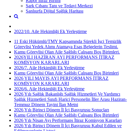
Rapor İtiraz Birimi
Şark Çıbanı Tanı ve Tedavi Merkezi
Şanlıurfa Dijital Sağlık Haritası
2022/10. Aile Hekimliği Ek Yerleştirme
11 Eski Hükümlü/TMY Kapsamında Sürekli İşçi Temizlik
Görevlisi Yedek Alımı Atamaya Esas Belgelerin Teslimi.
Kamu Görevlisi Olan Aile Sağlığı Çalışanı Boş Birimleri.
2026YILI HAZİRAN AYI PERFORMANS İTİRAZ
KOMİSYON KARARLARI
2026/7. Aile Hekimliği Ek Yerleştirme
Kamu Görevlisi Olan Aile Sağlığı Çalışanı Boş Birimleri
2026 YILI MAYIS AYI PERFORMANS İTİRAZ
KOMİSYON KARARLARI
2026/6. Aile Hekimliği Ek Yerleştirme
2026 Yılı Sağlık Bakanlığı Sağlık Hizmetleri Ve Yardımcı
Sağlık Hizmetleri Sınıfı Harici Personelin İller Arası Haziran-
Temmuz Dönem Tayini İlan Metni
2026 Yılı Birinci Dönem İl İçi Başvurusu Sonuçları
Kamu Görevlisi Olan Aile Sağlığı Çalışanı Boş Birimleri
2026 Yılı Nisan Ayı Performans İtiraz Komisyon Kararları
2026 Yılı Birinci Dönem İl İçi Başvurusu Kabul Edilen ve
Edilmeyenlerin Listesi