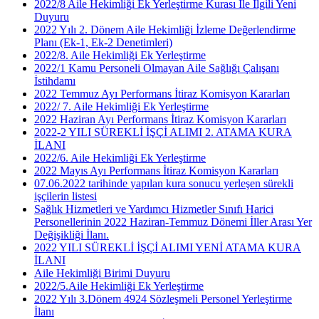
2022/8 Aile Hekimliği Ek Yerleştirme Kurası İle İlgili Yeni
Duyuru
2022 Yılı 2. Dönem Aile Hekimliği İzleme Değerlendirme
Planı (Ek-1, Ek-2 Denetimleri)
2022/8. Aile Hekimliği Ek Yerleştirme
2022/1 Kamu Personeli Olmayan Aile Sağlığı Çalışanı
İstihdamı
2022 Temmuz Ayı Performans İtiraz Komisyon Kararları
2022/ 7. Aile Hekimliği Ek Yerleştirme
2022 Haziran Ayı Performans İtiraz Komisyon Kararları
2022-2 YILI SÜREKLİ İŞÇİ ALIMI 2. ATAMA KURA
İLANI
2022/6. Aile Hekimliği Ek Yerleştirme
2022 Mayıs Ayı Performans İtiraz Komisyon Kararları
07.06.2022 tarihinde yapılan kura sonucu yerleşen sürekli
işçilerin listesi
Sağlık Hizmetleri ve Yardımcı Hizmetler Sınıfı Harici
Personellerinin 2022 Haziran-Temmuz Dönemi İller Arası Yer
Değişikliği İlanı.
2022 YILI SÜREKLİ İŞÇİ ALIMI YENİ ATAMA KURA
İLANI
Aile Hekimliği Birimi Duyuru
2022/5.Aile Hekimliği Ek Yerleştirme
2022 Yılı 3.Dönem 4924 Sözleşmeli Personel Yerleştirme
İlanı