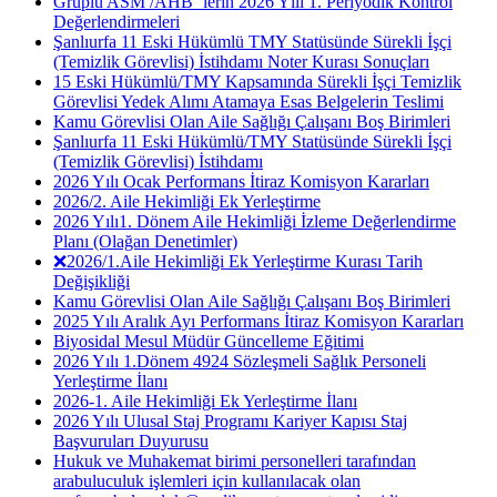
Gruplu ASM /AHB ‘lerin 2026 Yılı 1. Periyodik Kontrol
Değerlendirmeleri
Şanlıurfa 11 Eski Hükümlü TMY Statüsünde Sürekli İşçi
(Temizlik Görevlisi) İstihdamı Noter Kurası Sonuçları
15 Eski Hükümlü/TMY Kapsamında Sürekli İşçi Temizlik
Görevlisi Yedek Alımı Atamaya Esas Belgelerin Teslimi
Kamu Görevlisi Olan Aile Sağlığı Çalışanı Boş Birimleri
Şanlıurfa 11 Eski Hükümlü/TMY Statüsünde Sürekli İşçi
(Temizlik Görevlisi) İstihdamı
2026 Yılı Ocak Performans İtiraz Komisyon Kararları
2026/2. Aile Hekimliği Ek Yerleştirme
2026 Yılı1. Dönem Aile Hekimliği İzleme Değerlendirme
Planı (Olağan Denetimler)
❌2026/1.Aile Hekimliği Ek Yerleştirme Kurası Tarih
Değişikliği
Kamu Görevlisi Olan Aile Sağlığı Çalışanı Boş Birimleri
2025 Yılı Aralık Ayı Performans İtiraz Komisyon Kararları
Biyosidal Mesul Müdür Güncelleme Eğitimi
2026 Yılı 1.Dönem 4924 Sözleşmeli Sağlık Personeli
Yerleştirme İlanı
2026-1. Aile Hekimliği Ek Yerleştirme İlanı
2026 Yılı Ulusal Staj Programı Kariyer Kapısı Staj
Başvuruları Duyurusu
Hukuk ve Muhakemat birimi personelleri tarafından
arabuluculuk işlemleri için kullanılacak olan