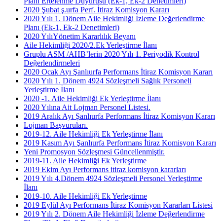
Planı Ertelenme Duyurusu (Ek-1, Ek-2 Denetimleri)
2020 Şubat ş.urfa Perf. İtiraz Komisyon Kararı
2020 Yılı 1. Dönem Aile Hekimliği İzleme Değerlendirme
Planı (Ek-1, Ek-2 Denetimleri)
2020 YılıYönetim Kararlılık Beyanı
Aile Hekimliği 2020/2.Ek Yerleştirme İlanı
Gruplu ASM /AHB’lerin 2020 Yılı 1. Periyodik Kontrol
Değerlendirmeleri
2020 Ocak Ayı Şanlıurfa Performans İtiraz Komisyon Kararı
2020 Yılı 1. Dönem 4924 Sözleşmeli Sağlık Personeli
Yerleştirme İlanı
2020 -1. Aile Hekimliği Ek Yerleştirme İlanı
2020 Yılına Ait Lojman Personel Listesi.
2019 Aralık Ayı Şanlıurfa Performans İtiraz Komisyon Kararı
Lojman Başvuruları.
2019-12. Aile Hekimliği Ek Yerleştirme İlanı
2019 Kasım Ayı Şanlıurfa Performans İtiraz Komisyon Kararı
Yeni Promosyon Sözleşmesi Güncellenmiştir.
2019-11. Aile Hekimliği Ek Yerleştirme
2019 Ekim Ayı Performans itiraz komisyon kararları
2019 Yılı 4.Dönem 4924 Sözleşmeli Personel Yerleştirme
İlanı
2019-10. Aile Hekimliği Ek Yerleştirme
2019 Eylül Ayı Performans İtiraz Komisyon Kararları Listesi
2019 Yılı 2. Dönem Aile Hekimliği İzleme Değerlendirme