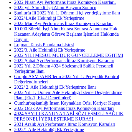
2022 Nisan Ayı Performans İtiraz Komisyon Kararları.
2022 yılı Sürekli İşçi Alımı Başvuru Sonucu
Şanlıurfa İli 2022 Yılı 1. Dönem il içi yer değiştirme ilanı
2022/4.Aile Hekimliği Ek Yerleştirme
2022 Mart Ayı Performans İtiraz Komisyon Kararları
10 000 Sürekli İşçi Alım Kurası Sonrası Atanmaya Hak
Kazanan Adayların Göreve Başlama İşlemleri Hakkında
Duyuru
Lojman Tahsis Puanlama Listesi
2022/3. Aile Hekimliği Ek Yerleştirme
2022 YILI MESUL MÜDÜR GÜNCELLEME EĞİTİMİ
2022 Şubat Ayı Performans İtiraz Komisyon Kararları
2022 Yılı 2.Dönem 4924 Sözleşmeli Sağlık Personeli
Yerleştirme İlanı
Gruplu ASM /AHB’lerin 2022 Yılı 1. Periyodik Kontrol
Değerlendirmeleri
2022/ 2. Aile Hekimliği Ek Yerleştirme İlanı
2022 Yılı 1. Dönem Aile Hekimliği İzleme Değerlendirme
Planı (Ek-1, Ek-2 Denetimleri)
Cumhurbaşkanlığı İnsan Kaynakları Ofisi Kariyer Kapısı
2022 Ocak Ayı Performans İtiraz Komisyon Kararları
4924 SAYILI KANUNA TABİ SÖZLEŞMELİ SAĞLIK
PERSONELİ YERLEŞTİRME KURASI
2021 Aralık Ayı Performans İtiraz Komisyon Kararları
2022/1 Aile Hekimliği Ek Yerleştirme