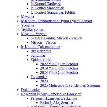
İç Kontrol Tarihçesi
İç Kontrol Standartları
İç Kontrol StandartlarıTebliği
Mevzuat
İç Kontrol Standartlarına Uyum Eylem Planları
Yönerge
Teşkilat Şeması
Misyon - Vizyon
Sağlık Bakanlığı Misyon - Vizyon
Misyon - Vizyon
İç Kontrol Çalışmalarımız
Broşürlerimiz
Sunumlar
Eğitimlerimiz
2022 Yılı Eğitim Fotoları
2019 Yılı Eğitim Fotoları
2024 Yılı Eğitim Fotoları
Toplantılar
2023
2025 Muhasebe İş ve İşlemleri Sunumu
Dokümanlar
Başkanlık İş Akış Şemeları ve Görevleri
Personel Hizmetleri Başkanlığı
Birim İş Akış Şemaları
Acil Sağlık Hizmetleri Başkanlığı