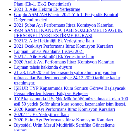
Planı (Ek-1, Ek-2 Denetimleri)
2021-3. Aile Hekimi Ek Yerleştirme
Gruplu ASM /AHB’lerin 2021 Yılı 1. Periyodik Kontrol
Değerlendirmeleri
2021 Şubat Ayı Performans İtiraz Komisyon Kararları
4924 SAYILI KANUNA TABİ SÖZLEŞMELİ SAĞLIK
PERSONELİ YERLEŞTİRME KURASI
2021/2. Aile Hekimliği Ek Yerleştirme İlanı
2021 Ocak Ayı Performans İtiraz Komisyon Kararları
Lojman Tahsis Puanlama Listesi 2021
2021-1. Aile Hekimliği Ek Yerleştirme İlanı
2020 Aralık Ayı Performans İtiraz Komisyon Kararları
Lojman tahsis hakkında duyuru
21-23.12.2020 tarihleri arasında şoför alımı için yapılan
müracaatlar Pandemi nedeniyle 24.12.2020 tarihine kadar
uzatılmıştır.
İŞKUR TYP Kapsamında Kura Sonucu Göreve Başlayacak
Personellerden İstenen Bilgi ve Belgeler
TYP kapsamında İl Sağlık Müdürlüğümüze alınacak olan 100
asil 50 yedek Şoför alımı kura sonucu kazananlar isim listesi.
2020 Kasım Ayı Performans İtiraz Komisyon Kararları
2020/ 11. Ek Yerleştirme İlanı
2020 Ekim Ayı Performans İtiraz Komisyon Kararları
Biyosidal Ürün Mesul Müdürlük Sertifika Güncelleme
Eğitimi