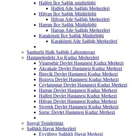
Halfeti İlçe Sağlık müdürlüğü
Halfeti Aile Sağlığı Merkezleri
Hilvan İlçe Sağlık Müdürlüğü
Hilvan Aile Sağlığı Merkezleri
Harran İlçe Sağlık Müdürlüğü
Harran Aile Sağlığı Merkezleri
Karaköprü İlçe Sağlık Müdürlüğü
Karaköprü Aile Sağlığı Merkezleri
Şanlıurfa Halk Sağlığı Laboratuvarı
Hastanelerdeki Aşı Kuduz Merkezleri
Viranşehir Devlet Hastanesi Kuduz Merkezi
Akçakale Devlet Hastanesi Kuduz Merkezi
Birecik Devlet Hastanesi Kuduz Merkezi
Bozova Devlet Hastanesi Kuduz Merkezi
Ceylanpınar Devlet Hastanesi Kuduz Merkezi
Harran Devlet Hastanesi Kuduz Merkezi
Halfeti Devlet Hastanesi Kuduz Merkezi
Hilvan Devlet Hastanesi Kuduz Merkezi
Siverek Devlet Hastanesi Kuduz Merkezi
Suruç Devlet Hastanesi Kuduz Merkezi
Sosyal Tesislerimiz
Sağlıklı Hayat Merkezleri
Eyyübiye Sağlıklı Hayat Merkezi