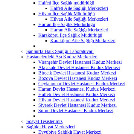
Halfeti İlçe Sağlık müdürlüğü
Halfeti Aile Sağlığı Merkezleri
Hilvan İlçe Sağlık Müdürlüğü
Hilvan Aile Sağlığı Merkezleri
Harran İlçe Sağlık Müdürlüğü
Harran Aile Sağlığı Merkezleri
Karaköprü İlçe Sağlık Müdürlüğü
Karaköprü Aile Sağlığı Merkezleri
Şanlıurfa Halk Sağlığı Laboratuvarı
Hastanelerdeki Aşı Kuduz Merkezleri
Viranşehir Devlet Hastanesi Kuduz Merkezi
Akçakale Devlet Hastanesi Kuduz Merkezi
Birecik Devlet Hastanesi Kuduz Merkezi
Bozova Devlet Hastanesi Kuduz Merkezi
Ceylanpınar Devlet Hastanesi Kuduz Merkezi
Harran Devlet Hastanesi Kuduz Merkezi
Halfeti Devlet Hastanesi Kuduz Merkezi
Hilvan Devlet Hastanesi Kuduz Merkezi
Siverek Devlet Hastanesi Kuduz Merkezi
Suruç Devlet Hastanesi Kuduz Merkezi
Sosyal Tesislerimiz
Sağlıklı Hayat Merkezleri
Eyyübiye Sağlıklı Hayat Merkezi