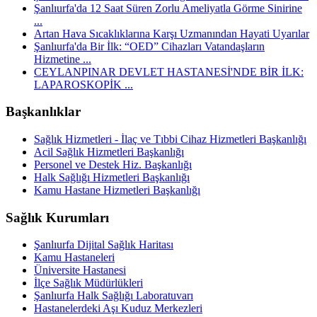
Şanlıurfa'da 12 Saat Süren Zorlu Ameliyatla Görme Sinirine
...
Artan Hava Sıcaklıklarına Karşı Uzmanından Hayati Uyarılar
Şanlıurfa'da Bir İlk: “OED” Cihazları Vatandaşların
Hizmetine ...
CEYLANPINAR DEVLET HASTANESİ'NDE BİR İLK:
LAPAROSKOPİK ...
Başkanlıklar
Sağlık Hizmetleri - İlaç ve Tıbbi Cihaz Hizmetleri Başkanlığı
Acil Sağlık Hizmetleri Başkanlığı
Personel ve Destek Hiz. Başkanlığı
Halk Sağlığı Hizmetleri Başkanlığı
Kamu Hastane Hizmetleri Başkanlığı
Sağlık Kurumları
Şanlıurfa Dijital Sağlık Haritası
Kamu Hastaneleri
Üniversite Hastanesi
İlçe Sağlık Müdürlükleri
Şanlıurfa Halk Sağlığı Laboratuvarı
Hastanelerdeki Aşı Kuduz Merkezleri