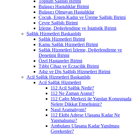
Toplum Sağlığı Birimi
Bulaşıcı Hastalıklar Birimi
Bulaşıcı Olmayan Hastalıklar
Çocuk, Ergen,Kadın ve Üreme Sağlığı Birimi
Çevre Sağlığı Birimi
İzleme, Değerlendime ve İstatistik Birimi
Sağlık Hizmetleri Başkanlığı
Sağlık Hizmetleri Birimi
Kamu Sağlık Hizmetleri Birimi
Sağlık Hizmetleri İzleme, Değerlendirme ve
Denetimi Birimi
Özel Hastaneler Birimi
Tıbbi Cihaz ve Eczacilik Birimi
Ağız ve Diş Sağlığı Hizmetleri Birimi
Acil Sağlık Hizmetleri Başkanlığı
Acil Sağlık Hizmetleri
112 Acil Sağlık Nedir?
112 Ne Zaman Aranır?
112 Çağrı Merkezi ile Yapılan Konuşmada
Nelere Dikkat Etmelisiniz?
Nasıl Aramalıyım?
112 Ekibi Adrese Ulaşana Kadar Ne
Yapmalısınız?
Ambulans Ulaşana Kadar Yapılması
Gerekenler?