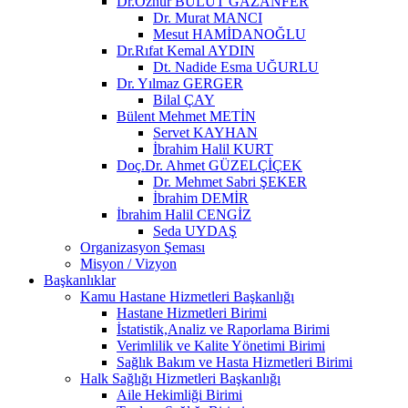
Dr.Öznur BULUT GAZANFER
Dr. Murat MANCI
Mesut HAMİDANOĞLU
Dr.Rıfat Kemal AYDIN
Dt. Nadide Esma UĞURLU
Dr. Yılmaz GERGER
Bilal ÇAY
Bülent Mehmet METİN
Servet KAYHAN
İbrahim Halil KURT
Doç.Dr. Ahmet GÜZELÇİÇEK
Dr. Mehmet Sabri ŞEKER
İbrahim DEMİR
İbrahim Halil CENGİZ
Seda UYDAŞ
Organizasyon Şeması
Misyon / Vizyon
Başkanlıklar
Kamu Hastane Hizmetleri Başkanlığı
Hastane Hizmetleri Birimi
İstatistik,Analiz ve Raporlama Birimi
Verimlilik ve Kalite Yönetimi Birimi
Sağlık Bakım ve Hasta Hizmetleri Birimi
Halk Sağlığı Hizmetleri Başkanlığı
Aile Hekimliği Birimi