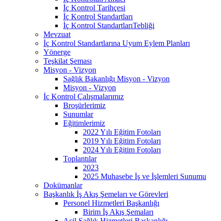
İç Kontrol Tarihçesi
İç Kontrol Standartları
İç Kontrol StandartlarıTebliği
Mevzuat
İç Kontrol Standartlarına Uyum Eylem Planları
Yönerge
Teşkilat Şeması
Misyon - Vizyon
Sağlık Bakanlığı Misyon - Vizyon
Misyon - Vizyon
İç Kontrol Çalışmalarımız
Broşürlerimiz
Sunumlar
Eğitimlerimiz
2022 Yılı Eğitim Fotoları
2019 Yılı Eğitim Fotoları
2024 Yılı Eğitim Fotoları
Toplantılar
2023
2025 Muhasebe İş ve İşlemleri Sunumu
Dokümanlar
Başkanlık İş Akış Şemeları ve Görevleri
Personel Hizmetleri Başkanlığı
Birim İş Akış Şemaları
Acil Sağlık Hizmetleri Başkanlığı