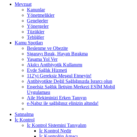
Mevzuat
Kanunlar
Yönetmelikler
Genelgeler
Yönergeler
Tüzükler
Tebliğler
Kamu Spotları
Beslenme ve Obezite
Sigarayı Bırak, Hayatı Bırakma
Yaşama Yol Ver
Akılcı Antibiyotik Kullanımı
Evde Sağlık Hizmeti
112'yi Gereksiz Meşgul Etmeyin!
Antibiyotikte Değil Sağlığınızda Israrcı olun
Engelsiz Sağlık İletişim Merkezi ESİM Mobil
Uygulaması
Aile Hekiminizi Erken Tanıyın
e-Nabız ile sağlığınız elinizin altında!
Satınalma
İç Kontrol
İç Kontrol Sistemini Tanıyalım
İç Kontrol Nedir
İç Kontrolün Amacı