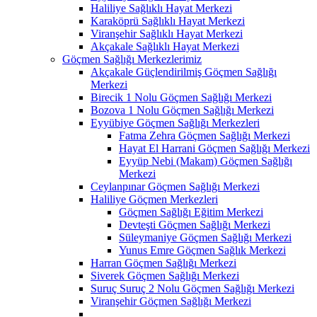
Haliliye Sağlıklı Hayat Merkezi
Karaköprü Sağlıklı Hayat Merkezi
Viranşehir Sağlıklı Hayat Merkezi
Akçakale Sağlıklı Hayat Merkezi
Göçmen Sağlığı Merkezlerimiz
Akçakale Güçlendirilmiş Göçmen Sağlığı
Merkezi
Birecik 1 Nolu Göçmen Sağlığı Merkezi
Bozova 1 Nolu Göçmen Sağlığı Merkezi
Eyyübiye Göçmen Sağlığı Merkezleri
Fatma Zehra Göçmen Sağlığı Merkezi
Hayat El Harrani Göçmen Sağlığı Merkezi
Eyyüp Nebi (Makam) Göçmen Sağlığı
Merkezi
Ceylanpınar Göçmen Sağlığı Merkezi
Haliliye Göçmen Merkezleri
Göçmen Sağlığı Eğitim Merkezi
Devteşti Göçmen Sağlığı Merkezi
Süleymaniye Göçmen Sağlığı Merkezi
Yunus Emre Göçmen Sağlık Merkezi
Harran Göçmen Sağlığı Merkezi
Siverek Göçmen Sağlığı Merkezi
Suruç Suruç 2 Nolu Göçmen Sağlığı Merkezi
Viranşehir Göçmen Sağlığı Merkezi