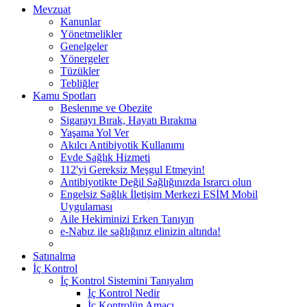
Mevzuat
Kanunlar
Yönetmelikler
Genelgeler
Yönergeler
Tüzükler
Tebliğler
Kamu Spotları
Beslenme ve Obezite
Sigarayı Bırak, Hayatı Bırakma
Yaşama Yol Ver
Akılcı Antibiyotik Kullanımı
Evde Sağlık Hizmeti
112'yi Gereksiz Meşgul Etmeyin!
Antibiyotikte Değil Sağlığınızda Israrcı olun
Engelsiz Sağlık İletişim Merkezi ESİM Mobil
Uygulaması
Aile Hekiminizi Erken Tanıyın
e-Nabız ile sağlığınız elinizin altında!
Satınalma
İç Kontrol
İç Kontrol Sistemini Tanıyalım
İç Kontrol Nedir
İç Kontrolün Amacı