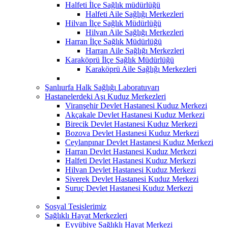
Halfeti İlçe Sağlık müdürlüğü
Halfeti Aile Sağlığı Merkezleri
Hilvan İlçe Sağlık Müdürlüğü
Hilvan Aile Sağlığı Merkezleri
Harran İlçe Sağlık Müdürlüğü
Harran Aile Sağlığı Merkezleri
Karaköprü İlçe Sağlık Müdürlüğü
Karaköprü Aile Sağlığı Merkezleri
Şanlıurfa Halk Sağlığı Laboratuvarı
Hastanelerdeki Aşı Kuduz Merkezleri
Viranşehir Devlet Hastanesi Kuduz Merkezi
Akçakale Devlet Hastanesi Kuduz Merkezi
Birecik Devlet Hastanesi Kuduz Merkezi
Bozova Devlet Hastanesi Kuduz Merkezi
Ceylanpınar Devlet Hastanesi Kuduz Merkezi
Harran Devlet Hastanesi Kuduz Merkezi
Halfeti Devlet Hastanesi Kuduz Merkezi
Hilvan Devlet Hastanesi Kuduz Merkezi
Siverek Devlet Hastanesi Kuduz Merkezi
Suruç Devlet Hastanesi Kuduz Merkezi
Sosyal Tesislerimiz
Sağlıklı Hayat Merkezleri
Eyyübiye Sağlıklı Hayat Merkezi