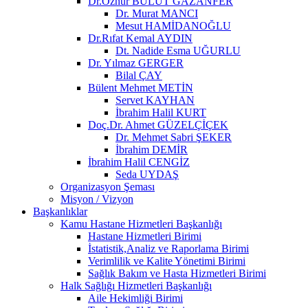
Dr.Öznur BULUT GAZANFER
Dr. Murat MANCI
Mesut HAMİDANOĞLU
Dr.Rıfat Kemal AYDIN
Dt. Nadide Esma UĞURLU
Dr. Yılmaz GERGER
Bilal ÇAY
Bülent Mehmet METİN
Servet KAYHAN
İbrahim Halil KURT
Doç.Dr. Ahmet GÜZELÇİÇEK
Dr. Mehmet Sabri ŞEKER
İbrahim DEMİR
İbrahim Halil CENGİZ
Seda UYDAŞ
Organizasyon Şeması
Misyon / Vizyon
Başkanlıklar
Kamu Hastane Hizmetleri Başkanlığı
Hastane Hizmetleri Birimi
İstatistik,Analiz ve Raporlama Birimi
Verimlilik ve Kalite Yönetimi Birimi
Sağlık Bakım ve Hasta Hizmetleri Birimi
Halk Sağlığı Hizmetleri Başkanlığı
Aile Hekimliği Birimi