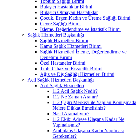
Toplum Sağlığı Birimi
Bulaşıcı Hastalıklar Birimi
Bulaşıcı Olmayan Hastalıklar
Çocuk, Ergen,Kadın ve Üreme Sağlığı Birimi
Çevre Sağlığı Birimi
İzleme, Değerlendime ve İstatistik Birimi
Sağlık Hizmetleri Başkanlığı
Sağlık Hizmetleri Birimi
Kamu Sağlık Hizmetleri Birimi
Sağlık Hizmetleri İzleme, Değerlendirme ve
Denetimi Birimi
Özel Hastaneler Birimi
Tıbbi Cihaz ve Eczacilik Birimi
Ağız ve Diş Sağlığı Hizmetleri Birimi
Acil Sağlık Hizmetleri Başkanlığı
Acil Sağlık Hizmetleri
112 Acil Sağlık Nedir?
112 Ne Zaman Aranır?
112 Çağrı Merkezi ile Yapılan Konuşmada
Nelere Dikkat Etmelisiniz?
Nasıl Aramalıyım?
112 Ekibi Adrese Ulaşana Kadar Ne
Yapmalısınız?
Ambulans Ulaşana Kadar Yapılması
Gerekenler?