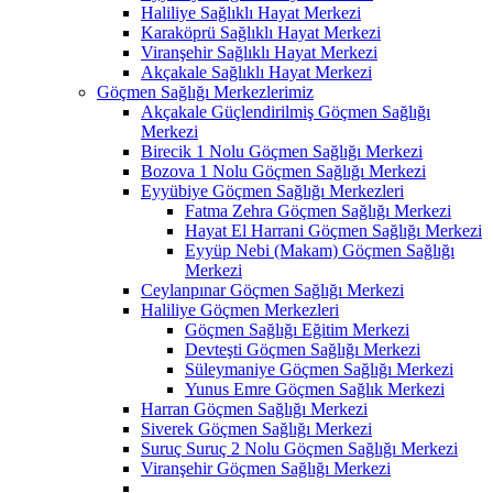
Haliliye Sağlıklı Hayat Merkezi
Karaköprü Sağlıklı Hayat Merkezi
Viranşehir Sağlıklı Hayat Merkezi
Akçakale Sağlıklı Hayat Merkezi
Göçmen Sağlığı Merkezlerimiz
Akçakale Güçlendirilmiş Göçmen Sağlığı
Merkezi
Birecik 1 Nolu Göçmen Sağlığı Merkezi
Bozova 1 Nolu Göçmen Sağlığı Merkezi
Eyyübiye Göçmen Sağlığı Merkezleri
Fatma Zehra Göçmen Sağlığı Merkezi
Hayat El Harrani Göçmen Sağlığı Merkezi
Eyyüp Nebi (Makam) Göçmen Sağlığı
Merkezi
Ceylanpınar Göçmen Sağlığı Merkezi
Haliliye Göçmen Merkezleri
Göçmen Sağlığı Eğitim Merkezi
Devteşti Göçmen Sağlığı Merkezi
Süleymaniye Göçmen Sağlığı Merkezi
Yunus Emre Göçmen Sağlık Merkezi
Harran Göçmen Sağlığı Merkezi
Siverek Göçmen Sağlığı Merkezi
Suruç Suruç 2 Nolu Göçmen Sağlığı Merkezi
Viranşehir Göçmen Sağlığı Merkezi