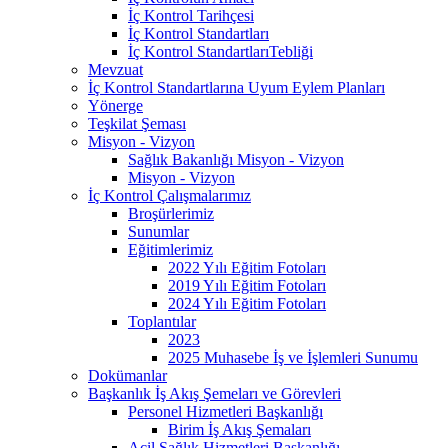
İç Kontrol Tarihçesi
İç Kontrol Standartları
İç Kontrol StandartlarıTebliği
Mevzuat
İç Kontrol Standartlarına Uyum Eylem Planları
Yönerge
Teşkilat Şeması
Misyon - Vizyon
Sağlık Bakanlığı Misyon - Vizyon
Misyon - Vizyon
İç Kontrol Çalışmalarımız
Broşürlerimiz
Sunumlar
Eğitimlerimiz
2022 Yılı Eğitim Fotoları
2019 Yılı Eğitim Fotoları
2024 Yılı Eğitim Fotoları
Toplantılar
2023
2025 Muhasebe İş ve İşlemleri Sunumu
Dokümanlar
Başkanlık İş Akış Şemeları ve Görevleri
Personel Hizmetleri Başkanlığı
Birim İş Akış Şemaları
Acil Sağlık Hizmetleri Başkanlığı