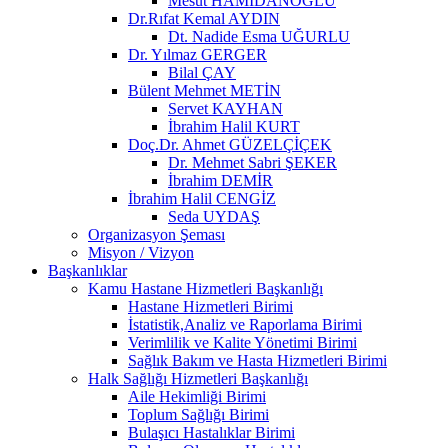
Mesut HAMİDANOĞLU
Dr.Rıfat Kemal AYDIN
Dt. Nadide Esma UĞURLU
Dr. Yılmaz GERGER
Bilal ÇAY
Bülent Mehmet METİN
Servet KAYHAN
İbrahim Halil KURT
Doç.Dr. Ahmet GÜZELÇİÇEK
Dr. Mehmet Sabri ŞEKER
İbrahim DEMİR
İbrahim Halil CENGİZ
Seda UYDAŞ
Organizasyon Şeması
Misyon / Vizyon
Başkanlıklar
Kamu Hastane Hizmetleri Başkanlığı
Hastane Hizmetleri Birimi
İstatistik,Analiz ve Raporlama Birimi
Verimlilik ve Kalite Yönetimi Birimi
Sağlık Bakım ve Hasta Hizmetleri Birimi
Halk Sağlığı Hizmetleri Başkanlığı
Aile Hekimliği Birimi
Toplum Sağlığı Birimi
Bulaşıcı Hastalıklar Birimi