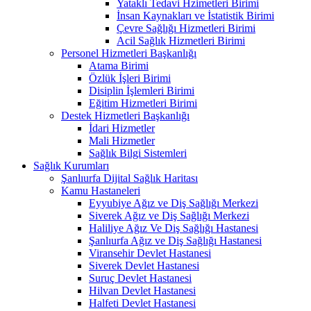
Yataklı Tedavi Hzimetleri Birimi
İnsan Kaynakları ve İstatistik Birimi
Çevre Sağlığı Hizmetleri Birimi
Acil Sağlık Hizmetleri Birimi
Personel Hizmetleri Başkanlığı
Atama Birimi
Özlük İşleri Birimi
Disiplin İşlemleri Birimi
Eğitim Hizmetleri Birimi
Destek Hizmetleri Başkanlığı
İdari Hizmetler
Mali Hizmetler
Sağlık Bilgi Sistemleri
Sağlık Kurumları
Şanlıurfa Dijital Sağlık Haritası
Kamu Hastaneleri
Eyyubiye Ağız ve Diş Sağlığı Merkezi
Siverek Ağız ve Diş Sağlığı Merkezi
Haliliye Ağız Ve Diş Sağlığı Hastanesi
Şanlıurfa Ağız ve Diş Sağlığı Hastanesi
Viransehir Devlet Hastanesi
Siverek Devlet Hastanesi
Suruç Devlet Hastanesi
Hilvan Devlet Hastanesi
Halfeti Devlet Hastanesi