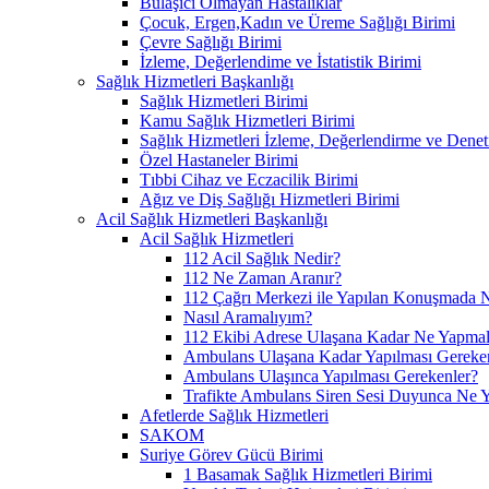
Bulaşıcı Olmayan Hastalıklar
Çocuk, Ergen,Kadın ve Üreme Sağlığı Birimi
Çevre Sağlığı Birimi
İzleme, Değerlendime ve İstatistik Birimi
Sağlık Hizmetleri Başkanlığı
Sağlık Hizmetleri Birimi
Kamu Sağlık Hizmetleri Birimi
Sağlık Hizmetleri İzleme, Değerlendirme ve Denet
Özel Hastaneler Birimi
Tıbbi Cihaz ve Eczacilik Birimi
Ağız ve Diş Sağlığı Hizmetleri Birimi
Acil Sağlık Hizmetleri Başkanlığı
Acil Sağlık Hizmetleri
112 Acil Sağlık Nedir?
112 Ne Zaman Aranır?
112 Çağrı Merkezi ile Yapılan Konuşmada N
Nasıl Aramalıyım?
112 Ekibi Adrese Ulaşana Kadar Ne Yapmal
Ambulans Ulaşana Kadar Yapılması Gereke
Ambulans Ulaşınca Yapılması Gerekenler?
Trafikte Ambulans Siren Sesi Duyunca Ne 
Afetlerde Sağlık Hizmetleri
SAKOM
Suriye Görev Gücü Birimi
1 Basamak Sağlık Hizmetleri Birimi