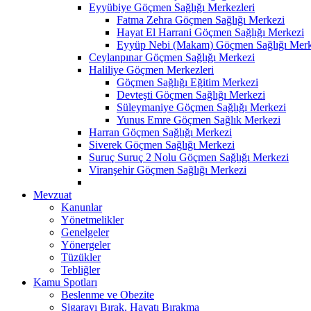
Eyyübiye Göçmen Sağlığı Merkezleri
Fatma Zehra Göçmen Sağlığı Merkezi
Hayat El Harrani Göçmen Sağlığı Merkezi
Eyyüp Nebi (Makam) Göçmen Sağlığı Merk
Ceylanpınar Göçmen Sağlığı Merkezi
Haliliye Göçmen Merkezleri
Göçmen Sağlığı Eğitim Merkezi
Devteşti Göçmen Sağlığı Merkezi
Süleymaniye Göçmen Sağlığı Merkezi
Yunus Emre Göçmen Sağlık Merkezi
Harran Göçmen Sağlığı Merkezi
Siverek Göçmen Sağlığı Merkezi
Suruç Suruç 2 Nolu Göçmen Sağlığı Merkezi
Viranşehir Göçmen Sağlığı Merkezi
Mevzuat
Kanunlar
Yönetmelikler
Genelgeler
Yönergeler
Tüzükler
Tebliğler
Kamu Spotları
Beslenme ve Obezite
Sigarayı Bırak, Hayatı Bırakma