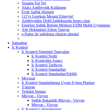
Yaşama Yol Ver
Akılcı Antibiyotik Kullanımı
Evde Sağlık Hizmeti
112'yi Gereksiz Meşgul Etmeyin!
Antibiyotikte Değil Sağlığınızda Israrcı olun
Engelsiz Sağlık İletişim Merkezi ESİM Mobil Uygulama
Aile Hekiminizi Erken Tanıyın
e-Nabız ile sağlığınız elinizin altında!
Satınalma
İç Kontrol
İç Kontrol Sistemini Tanıyalım
İç Kontrol Nedir
İç Kontrolün Amacı
İç Kontrol Tarihçesi
İç Kontrol Standartları
İç Kontrol StandartlarıTebliği
Mevzuat
İç Kontrol Standartlarına Uyum Eylem Planları
Yönerge
Teşkilat Şeması
Misyon - Vizyon
Sağlık Bakanlığı Misyon - Vizyon
Misyon - Vizyon
İç Kontrol Çalışmalarımız