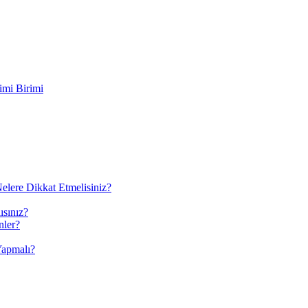
imi Birimi
elere Dikkat Etmelisiniz?
ısınız?
nler?
Yapmalı?