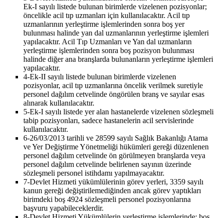
Ek-I sayılı listede bulunan birimlerde vizelenen pozisyonlar;
öncelikle acil tıp uzmanları için kullanılacaktır. Acil tıp
uzmanlarının yerleştirme işlemlerinden sonra boş yer
bulunması halinde yan dal uzmanlarının yerleştirme işlemleri
yapılacaktır. Acil Tıp Uzmanları ve Yan dal uzmanların
yerleştirme işlemlerinden sonra boş pozisyon bulunması
halinde diğer ana branşlarda bulunanların yerleştirme işlemleri
yapılacaktır.
4-
Ek-II sayılı listede bulunan birimlerde vizelenen
pozisyonlar, acil tıp uzmanlarına öncelik verilmek suretiyle
personel dağılım cetvelinde öngörülen branş ve sayılar esas
alınarak kullanılacaktır.
5-
Ek-I sayılı listede yer alan hastanelerde vizelenen sözleşmeli
tabip pozisyonları, sadece hastanelerin acil servislerinde
kullanılacaktır.
6-
26/03/2013 tarihli ve 28599 sayılı Sağlık Bakanlığı Atama
ve Yer Değiştirme Yönetmeliği hükümleri gereği düzenlenen
personel dağılım cetvelinde ön görülmeyen branşlarda veya
personel dağılım cetvelinde belirlenen sayının üzerinde
sözleşmeli personel istihdamı yapılmayacaktır.
7-
Devlet Hizmeti yükümlülerinin görev yerleri, 3359 sayılı
kanun gereği değiştirilemediğinden ancak görev yaptıkları
birimdeki boş 4924 sözleşmeli personel pozisyonlarına
başvuru yapabileceklerdir.
8-
Devlet Hizmeti Yükümlülerin yerleştirme işlemlerinde; boş