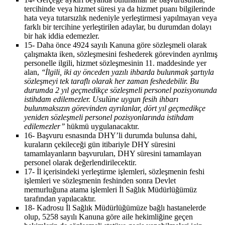
tercihinde veya hizmet süresi ya da hizmet puanı bilgilerinde
hata veya tutarsızlık nedeniyle yerleştirmesi yapılmayan veya
farklı bir tercihine yerleştirilen adaylar, bu durumdan dolayı
bir hak iddia edemezler.
15-
Daha önce 4924 sayılı Kanuna göre sözleşmeli olarak
çalışmakta iken, sözleşmesini feshederek görevinden ayrılmış
personelle ilgili, hizmet sözleşmesinin 11. maddesinde yer
alan,
‘‘İlgili, iki ay önceden yazılı ihbarda bulunmak şartıyla
sözleşmeyi tek taraflı olarak her zaman feshedebilir. Bu
durumda 2 yıl geçmedikçe sözleşmeli personel pozisyonunda
istihdam edilemezler. Usulüne uygun fesih ihbarı
bulunmaksızın görevinden ayrılanlar, dört yıl geçmedikçe
yeniden sözleşmeli personel pozisyonlarında istihdam
edilemezler’’
hükmü uygulanacaktır.
16-
Başvuru esnasında DHY’li durumda bulunsa dahi,
kuraların çekileceği gün itibariyle DHY süresini
tamamlayanların başvuruları, DHY süresini tamamlayan
personel olarak değerlendirilecektir.
17-
İl içerisindeki yerleştirme işlemleri, sözleşmenin feshi
işlemleri ve sözleşmenin feshinden sonra Devlet
memurluğuna atama işlemleri İl Sağlık Müdürlüğümüz
tarafından yapılacaktır.
18-
Kadrosu İl Sağlık Müdürlüğümüze bağlı hastanelerde
olup, 5258 sayılı Kanuna göre aile hekimliğine geçen