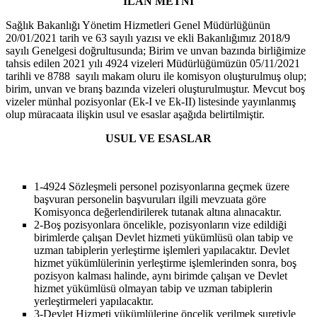
İLAN METNİ
Sağlık Bakanlığı Yönetim Hizmetleri Genel Müdürlüğünün
20/01/2021 tarih ve 63 sayılı yazısı ve ekli Bakanlığımız 2018/9
sayılı Genelgesi doğrultusunda; Birim ve unvan bazında birliğimize
tahsis edilen 2021 yılı 4924 vizeleri Müdürlüğümüzün 05/11/2021
tarihli ve 8788
sayılı makam oluru ile komisyon oluşturulmuş olup;
birim, unvan ve branş bazında vizeleri oluşturulmuştur. Mevcut boş
vizeler münhal pozisyonlar (Ek-I ve Ek-II) listesinde yayınlanmış
olup müracaata ilişkin usul ve esaslar aşağıda belirtilmiştir.
USUL VE ESASLAR
1-
4924 Sözleşmeli personel pozisyonlarına geçmek üzere
başvuran personelin başvuruları ilgili mevzuata göre
Komisyonca değerlendirilerek tutanak altına alınacaktır.
2-
Boş pozisyonlara öncelikle, pozisyonların vize edildiği
birimlerde çalışan Devlet hizmeti yükümlüsü olan tabip ve
uzman tabiplerin yerleştirme işlemleri yapılacaktır. Devlet
hizmet yükümlülerinin yerleştirme işlemlerinden sonra, boş
pozisyon kalması halinde, aynı birimde çalışan ve Devlet
hizmet yükümlüsü olmayan tabip ve uzman tabiplerin
yerleştirmeleri yapılacaktır.
3-
Devlet Hizmeti yükümlülerine öncelik verilmek suretiyle