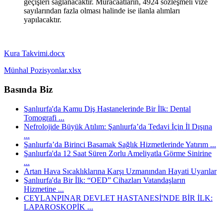
geçişleri sağlanacaktır. Müracaatların, 4924 sözleşmeli vize
sayılarından fazla olması halinde ise ilanla alımları
yapılacaktır.
Kura Takvimi.docx
Münhal Pozisyonlar.xlsx
Basında Biz
Şanlıurfa'da Kamu Diş Hastanelerinde Bir İlk: Dental
Tomografi ...
Nefrolojide Büyük Atılım: Şanlıurfa’da Tedavi İçin İl Dışına
...
Şanlıurfa’da Birinci Basamak Sağlık Hizmetlerinde Yatırım ...
Şanlıurfa'da 12 Saat Süren Zorlu Ameliyatla Görme Sinirine
...
Artan Hava Sıcaklıklarına Karşı Uzmanından Hayati Uyarılar
Şanlıurfa'da Bir İlk: “OED” Cihazları Vatandaşların
Hizmetine ...
CEYLANPINAR DEVLET HASTANESİ'NDE BİR İLK:
LAPAROSKOPİK ...