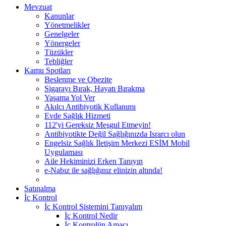
Mevzuat
Kanunlar
Yönetmelikler
Genelgeler
Yönergeler
Tüzükler
Tebliğler
Kamu Spotları
Beslenme ve Obezite
Sigarayı Bırak, Hayatı Bırakma
Yaşama Yol Ver
Akılcı Antibiyotik Kullanımı
Evde Sağlık Hizmeti
112'yi Gereksiz Meşgul Etmeyin!
Antibiyotikte Değil Sağlığınızda Israrcı olun
Engelsiz Sağlık İletişim Merkezi ESİM Mobil
Uygulaması
Aile Hekiminizi Erken Tanıyın
e-Nabız ile sağlığınız elinizin altında!
Satınalma
İç Kontrol
İç Kontrol Sistemini Tanıyalım
İç Kontrol Nedir
İç Kontrolün Amacı