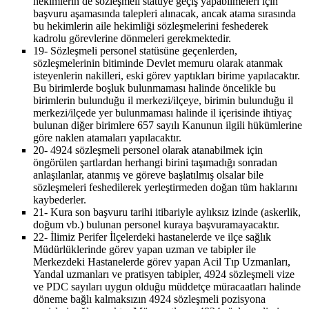
hekimlerin de sözleşmeli statüye geçiş yapabilmeleri için
başvuru aşamasında talepleri alınacak, ancak atama sırasında
bu hekimlerin aile hekimliği sözleşmelerini feshederek
kadrolu görevlerine dönmeleri gerekmektedir.
19-
Sözleşmeli personel statüsüne geçenlerden,
sözleşmelerinin bitiminde Devlet memuru olarak atanmak
isteyenlerin nakilleri, eski görev yaptıkları birime yapılacaktır.
Bu birimlerde boşluk bulunmaması halinde öncelikle bu
birimlerin bulunduğu il merkezi/ilçeye, birimin bulunduğu il
merkezi/ilçede yer bulunmaması halinde il içerisinde ihtiyaç
bulunan diğer birimlere 657 sayılı Kanunun ilgili hükümlerine
göre naklen atamaları yapılacaktır.
20-
4924 sözleşmeli personel olarak atanabilmek için
öngörülen şartlardan herhangi birini taşımadığı sonradan
anlaşılanlar, atanmış ve göreve başlatılmış olsalar bile
sözleşmeleri feshedilerek yerleştirmeden doğan tüm haklarını
kaybederler.
21-
Kura son başvuru tarihi itibariyle aylıksız izinde (askerlik,
doğum vb.) bulunan personel kuraya başvuramayacaktır.
22-
İlimiz Perifer İlçelerdeki hastanelerde ve ilçe sağlık
Müdürlüklerinde görev yapan uzman ve tabipler ile
Merkezdeki Hastanelerde görev yapan Acil Tıp Uzmanları,
Yandal uzmanları ve pratisyen tabipler, 4924 sözleşmeli vize
ve PDC sayıları uygun olduğu müddetçe müracaatları halinde
döneme bağlı kalmaksızın 4924 sözleşmeli pozisyona