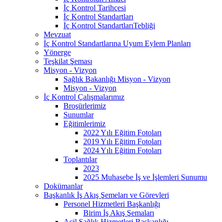
İç Kontrol Tarihçesi
İç Kontrol Standartları
İç Kontrol StandartlarıTebliği
Mevzuat
İç Kontrol Standartlarına Uyum Eylem Planları
Yönerge
Teşkilat Şeması
Misyon - Vizyon
Sağlık Bakanlığı Misyon - Vizyon
Misyon - Vizyon
İç Kontrol Çalışmalarımız
Broşürlerimiz
Sunumlar
Eğitimlerimiz
2022 Yılı Eğitim Fotoları
2019 Yılı Eğitim Fotoları
2024 Yılı Eğitim Fotoları
Toplantılar
2023
2025 Muhasebe İş ve İşlemleri Sunumu
Dokümanlar
Başkanlık İş Akış Şemeları ve Görevleri
Personel Hizmetleri Başkanlığı
Birim İş Akış Şemaları
Acil Sağlık Hizmetleri Başkanlığı