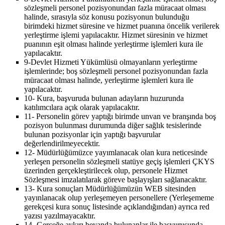
sözleşmeli personel pozisyonundan fazla müracaat olması
halinde, sırasıyla söz konusu pozisyonun bulunduğu
birimdeki hizmet süresine ve hizmet puanına öncelik verilerek
yerleştirme işlemi yapılacaktır. Hizmet süresinin ve hizmet
puanının eşit olması halinde yerleştirme işlemleri kura ile
yapılacaktır.
9-
Devlet Hizmeti Yükümlüsü olmayanların yerleştirme
işlemlerinde; boş sözleşmeli personel pozisyonundan fazla
müracaat olması halinde, yerleştirme işlemleri kura ile
yapılacaktır.
10-
Kura, başvuruda bulunan adayların huzurunda
katılımcılara açık olarak yapılacaktır.
11-
Personelin görev yaptığı birimde unvan ve branşında boş
pozisyon bulunması durumunda diğer sağlık tesislerinde
bulunan pozisyonlar için yaptığı başvurular
değerlendirilmeyecektir.
12-
Müdürlüğümüzce yayımlanacak olan kura neticesinde
yerleşen personelin sözleşmeli statüye geçiş işlemleri ÇKYS
üzerinden gerçekleştirilecek olup, personele Hizmet
Sözleşmesi imzalatılarak göreve başlayışları sağlanacaktır.
13-
Kura sonuçları Müdürlüğümüzün WEB sitesinden
yayınlanacak olup yerleşemeyen personellere (Yerleşememe
gerekçesi kura sonuç listesinde açıklandığından) ayrıca red
yazısı yazılmayacaktır.
14-
Gerçeğe aykırı beyanda bulunanlar ile başvurusunda,