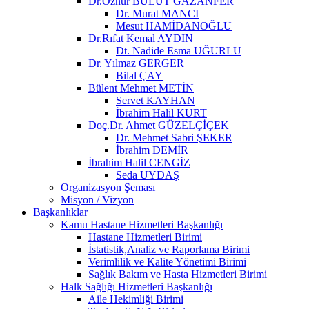
Dr.Öznur BULUT GAZANFER
Dr. Murat MANCI
Mesut HAMİDANOĞLU
Dr.Rıfat Kemal AYDIN
Dt. Nadide Esma UĞURLU
Dr. Yılmaz GERGER
Bilal ÇAY
Bülent Mehmet METİN
Servet KAYHAN
İbrahim Halil KURT
Doç.Dr. Ahmet GÜZELÇİÇEK
Dr. Mehmet Sabri ŞEKER
İbrahim DEMİR
İbrahim Halil CENGİZ
Seda UYDAŞ
Organizasyon Şeması
Misyon / Vizyon
Başkanlıklar
Kamu Hastane Hizmetleri Başkanlığı
Hastane Hizmetleri Birimi
İstatistik,Analiz ve Raporlama Birimi
Verimlilik ve Kalite Yönetimi Birimi
Sağlık Bakım ve Hasta Hizmetleri Birimi
Halk Sağlığı Hizmetleri Başkanlığı
Aile Hekimliği Birimi