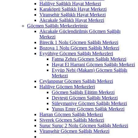
Haliliye Sağlıklı Hayat Merkezi
Karaköprü Sağlıklı Hayat Merkezi
Viranşehir Sağlıklı Hayat Merkezi
Akçakale Sağlıklı Hayat Merkezi
Göçmen Sağlığı Merkezlerimiz
Akçakale Güçlendirilmiş Göçmen Sağlığı
Merkezi
Birecik 1 Nolu Göçmen Sağlığı Merkezi
Bozova 1 Nolu Göçmen Sağlığı Merkezi
Eyyübiye Göçmen Sağlığı Merkezleri
Fatma Zehra Göçmen Sağlığı Merkezi
Hayat El Harrani Göçmen Sağlığı Merkezi
Eyyüp Nebi (Makam) Göçmen Sağlığı
Merkezi
Ceylanpınar Göçmen Sağlığı Merkezi
Haliliye Göçmen Merkezleri
Göçmen Sağlığı Eğitim Merkezi
Devteşti Göçmen Sağlığı Merkezi
Süleymaniye Göçmen Sağlığı Merkezi
Yunus Emre Göçmen Sağlık Merkezi
Harran Göçmen Sağlığı Merkezi
Siverek Göçmen Sağlığı Merkezi
Suruç Suruç 2 Nolu Göçmen Sağlığı Merkezi
Viranşehir Göçmen Sağlığı Merkezi