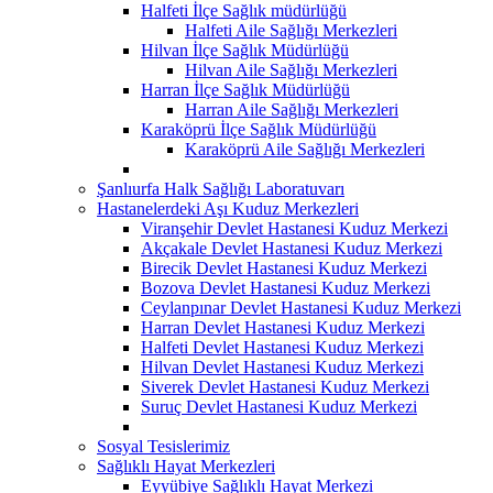
Halfeti İlçe Sağlık müdürlüğü
Halfeti Aile Sağlığı Merkezleri
Hilvan İlçe Sağlık Müdürlüğü
Hilvan Aile Sağlığı Merkezleri
Harran İlçe Sağlık Müdürlüğü
Harran Aile Sağlığı Merkezleri
Karaköprü İlçe Sağlık Müdürlüğü
Karaköprü Aile Sağlığı Merkezleri
Şanlıurfa Halk Sağlığı Laboratuvarı
Hastanelerdeki Aşı Kuduz Merkezleri
Viranşehir Devlet Hastanesi Kuduz Merkezi
Akçakale Devlet Hastanesi Kuduz Merkezi
Birecik Devlet Hastanesi Kuduz Merkezi
Bozova Devlet Hastanesi Kuduz Merkezi
Ceylanpınar Devlet Hastanesi Kuduz Merkezi
Harran Devlet Hastanesi Kuduz Merkezi
Halfeti Devlet Hastanesi Kuduz Merkezi
Hilvan Devlet Hastanesi Kuduz Merkezi
Siverek Devlet Hastanesi Kuduz Merkezi
Suruç Devlet Hastanesi Kuduz Merkezi
Sosyal Tesislerimiz
Sağlıklı Hayat Merkezleri
Eyyübiye Sağlıklı Hayat Merkezi