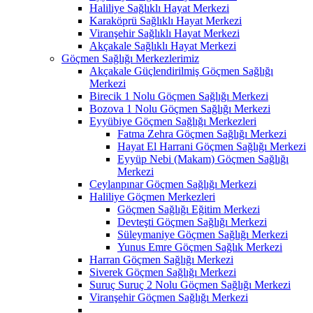
Haliliye Sağlıklı Hayat Merkezi
Karaköprü Sağlıklı Hayat Merkezi
Viranşehir Sağlıklı Hayat Merkezi
Akçakale Sağlıklı Hayat Merkezi
Göçmen Sağlığı Merkezlerimiz
Akçakale Güçlendirilmiş Göçmen Sağlığı
Merkezi
Birecik 1 Nolu Göçmen Sağlığı Merkezi
Bozova 1 Nolu Göçmen Sağlığı Merkezi
Eyyübiye Göçmen Sağlığı Merkezleri
Fatma Zehra Göçmen Sağlığı Merkezi
Hayat El Harrani Göçmen Sağlığı Merkezi
Eyyüp Nebi (Makam) Göçmen Sağlığı
Merkezi
Ceylanpınar Göçmen Sağlığı Merkezi
Haliliye Göçmen Merkezleri
Göçmen Sağlığı Eğitim Merkezi
Devteşti Göçmen Sağlığı Merkezi
Süleymaniye Göçmen Sağlığı Merkezi
Yunus Emre Göçmen Sağlık Merkezi
Harran Göçmen Sağlığı Merkezi
Siverek Göçmen Sağlığı Merkezi
Suruç Suruç 2 Nolu Göçmen Sağlığı Merkezi
Viranşehir Göçmen Sağlığı Merkezi