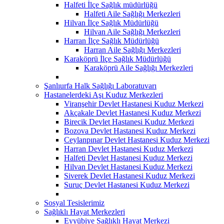
Halfeti İlçe Sağlık müdürlüğü
Halfeti Aile Sağlığı Merkezleri
Hilvan İlçe Sağlık Müdürlüğü
Hilvan Aile Sağlığı Merkezleri
Harran İlçe Sağlık Müdürlüğü
Harran Aile Sağlığı Merkezleri
Karaköprü İlçe Sağlık Müdürlüğü
Karaköprü Aile Sağlığı Merkezleri
Şanlıurfa Halk Sağlığı Laboratuvarı
Hastanelerdeki Aşı Kuduz Merkezleri
Viranşehir Devlet Hastanesi Kuduz Merkezi
Akçakale Devlet Hastanesi Kuduz Merkezi
Birecik Devlet Hastanesi Kuduz Merkezi
Bozova Devlet Hastanesi Kuduz Merkezi
Ceylanpınar Devlet Hastanesi Kuduz Merkezi
Harran Devlet Hastanesi Kuduz Merkezi
Halfeti Devlet Hastanesi Kuduz Merkezi
Hilvan Devlet Hastanesi Kuduz Merkezi
Siverek Devlet Hastanesi Kuduz Merkezi
Suruç Devlet Hastanesi Kuduz Merkezi
Sosyal Tesislerimiz
Sağlıklı Hayat Merkezleri
Eyyübiye Sağlıklı Hayat Merkezi