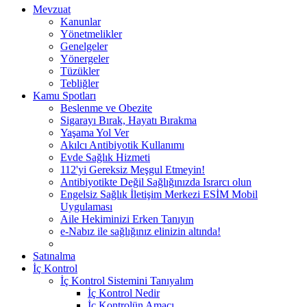
Mevzuat
Kanunlar
Yönetmelikler
Genelgeler
Yönergeler
Tüzükler
Tebliğler
Kamu Spotları
Beslenme ve Obezite
Sigarayı Bırak, Hayatı Bırakma
Yaşama Yol Ver
Akılcı Antibiyotik Kullanımı
Evde Sağlık Hizmeti
112'yi Gereksiz Meşgul Etmeyin!
Antibiyotikte Değil Sağlığınızda Israrcı olun
Engelsiz Sağlık İletişim Merkezi ESİM Mobil
Uygulaması
Aile Hekiminizi Erken Tanıyın
e-Nabız ile sağlığınız elinizin altında!
Satınalma
İç Kontrol
İç Kontrol Sistemini Tanıyalım
İç Kontrol Nedir
İç Kontrolün Amacı