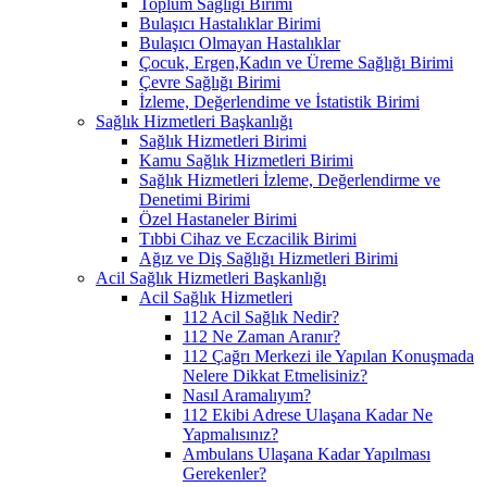
Toplum Sağlığı Birimi
Bulaşıcı Hastalıklar Birimi
Bulaşıcı Olmayan Hastalıklar
Çocuk, Ergen,Kadın ve Üreme Sağlığı Birimi
Çevre Sağlığı Birimi
İzleme, Değerlendime ve İstatistik Birimi
Sağlık Hizmetleri Başkanlığı
Sağlık Hizmetleri Birimi
Kamu Sağlık Hizmetleri Birimi
Sağlık Hizmetleri İzleme, Değerlendirme ve
Denetimi Birimi
Özel Hastaneler Birimi
Tıbbi Cihaz ve Eczacilik Birimi
Ağız ve Diş Sağlığı Hizmetleri Birimi
Acil Sağlık Hizmetleri Başkanlığı
Acil Sağlık Hizmetleri
112 Acil Sağlık Nedir?
112 Ne Zaman Aranır?
112 Çağrı Merkezi ile Yapılan Konuşmada
Nelere Dikkat Etmelisiniz?
Nasıl Aramalıyım?
112 Ekibi Adrese Ulaşana Kadar Ne
Yapmalısınız?
Ambulans Ulaşana Kadar Yapılması
Gerekenler?