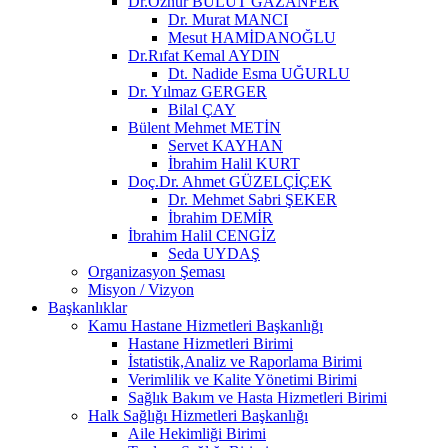
Dr.Öznur BULUT GAZANFER
Dr. Murat MANCI
Mesut HAMİDANOĞLU
Dr.Rıfat Kemal AYDIN
Dt. Nadide Esma UĞURLU
Dr. Yılmaz GERGER
Bilal ÇAY
Bülent Mehmet METİN
Servet KAYHAN
İbrahim Halil KURT
Doç.Dr. Ahmet GÜZELÇİÇEK
Dr. Mehmet Sabri ŞEKER
İbrahim DEMİR
İbrahim Halil CENGİZ
Seda UYDAŞ
Organizasyon Şeması
Misyon / Vizyon
Başkanlıklar
Kamu Hastane Hizmetleri Başkanlığı
Hastane Hizmetleri Birimi
İstatistik,Analiz ve Raporlama Birimi
Verimlilik ve Kalite Yönetimi Birimi
Sağlık Bakım ve Hasta Hizmetleri Birimi
Halk Sağlığı Hizmetleri Başkanlığı
Aile Hekimliği Birimi