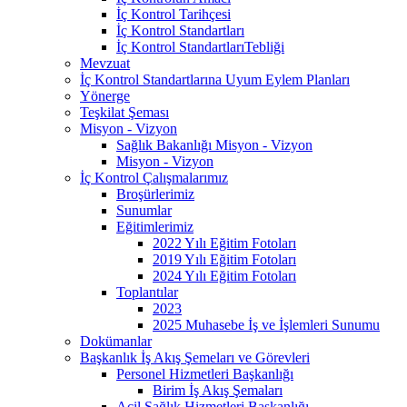
İç Kontrol Tarihçesi
İç Kontrol Standartları
İç Kontrol StandartlarıTebliği
Mevzuat
İç Kontrol Standartlarına Uyum Eylem Planları
Yönerge
Teşkilat Şeması
Misyon - Vizyon
Sağlık Bakanlığı Misyon - Vizyon
Misyon - Vizyon
İç Kontrol Çalışmalarımız
Broşürlerimiz
Sunumlar
Eğitimlerimiz
2022 Yılı Eğitim Fotoları
2019 Yılı Eğitim Fotoları
2024 Yılı Eğitim Fotoları
Toplantılar
2023
2025 Muhasebe İş ve İşlemleri Sunumu
Dokümanlar
Başkanlık İş Akış Şemeları ve Görevleri
Personel Hizmetleri Başkanlığı
Birim İş Akış Şemaları
Acil Sağlık Hizmetleri Başkanlığı