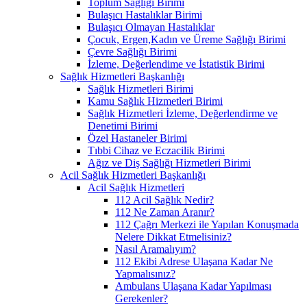
Toplum Sağlığı Birimi
Bulaşıcı Hastalıklar Birimi
Bulaşıcı Olmayan Hastalıklar
Çocuk, Ergen,Kadın ve Üreme Sağlığı Birimi
Çevre Sağlığı Birimi
İzleme, Değerlendime ve İstatistik Birimi
Sağlık Hizmetleri Başkanlığı
Sağlık Hizmetleri Birimi
Kamu Sağlık Hizmetleri Birimi
Sağlık Hizmetleri İzleme, Değerlendirme ve
Denetimi Birimi
Özel Hastaneler Birimi
Tıbbi Cihaz ve Eczacilik Birimi
Ağız ve Diş Sağlığı Hizmetleri Birimi
Acil Sağlık Hizmetleri Başkanlığı
Acil Sağlık Hizmetleri
112 Acil Sağlık Nedir?
112 Ne Zaman Aranır?
112 Çağrı Merkezi ile Yapılan Konuşmada
Nelere Dikkat Etmelisiniz?
Nasıl Aramalıyım?
112 Ekibi Adrese Ulaşana Kadar Ne
Yapmalısınız?
Ambulans Ulaşana Kadar Yapılması
Gerekenler?