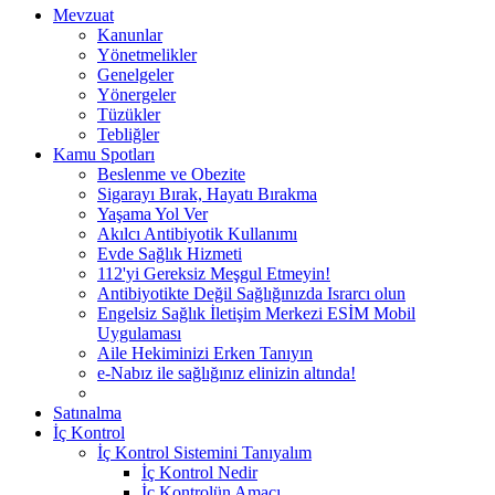
Mevzuat
Kanunlar
Yönetmelikler
Genelgeler
Yönergeler
Tüzükler
Tebliğler
Kamu Spotları
Beslenme ve Obezite
Sigarayı Bırak, Hayatı Bırakma
Yaşama Yol Ver
Akılcı Antibiyotik Kullanımı
Evde Sağlık Hizmeti
112'yi Gereksiz Meşgul Etmeyin!
Antibiyotikte Değil Sağlığınızda Israrcı olun
Engelsiz Sağlık İletişim Merkezi ESİM Mobil
Uygulaması
Aile Hekiminizi Erken Tanıyın
e-Nabız ile sağlığınız elinizin altında!
Satınalma
İç Kontrol
İç Kontrol Sistemini Tanıyalım
İç Kontrol Nedir
İç Kontrolün Amacı