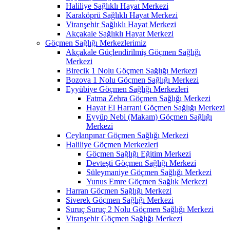
Haliliye Sağlıklı Hayat Merkezi
Karaköprü Sağlıklı Hayat Merkezi
Viranşehir Sağlıklı Hayat Merkezi
Akçakale Sağlıklı Hayat Merkezi
Göçmen Sağlığı Merkezlerimiz
Akçakale Güçlendirilmiş Göçmen Sağlığı
Merkezi
Birecik 1 Nolu Göçmen Sağlığı Merkezi
Bozova 1 Nolu Göçmen Sağlığı Merkezi
Eyyübiye Göçmen Sağlığı Merkezleri
Fatma Zehra Göçmen Sağlığı Merkezi
Hayat El Harrani Göçmen Sağlığı Merkezi
Eyyüp Nebi (Makam) Göçmen Sağlığı
Merkezi
Ceylanpınar Göçmen Sağlığı Merkezi
Haliliye Göçmen Merkezleri
Göçmen Sağlığı Eğitim Merkezi
Devteşti Göçmen Sağlığı Merkezi
Süleymaniye Göçmen Sağlığı Merkezi
Yunus Emre Göçmen Sağlık Merkezi
Harran Göçmen Sağlığı Merkezi
Siverek Göçmen Sağlığı Merkezi
Suruç Suruç 2 Nolu Göçmen Sağlığı Merkezi
Viranşehir Göçmen Sağlığı Merkezi