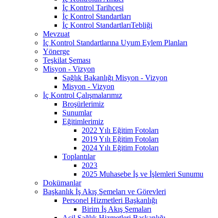
İç Kontrol Tarihçesi
İç Kontrol Standartları
İç Kontrol StandartlarıTebliği
Mevzuat
İç Kontrol Standartlarına Uyum Eylem Planları
Yönerge
Teşkilat Şeması
Misyon - Vizyon
Sağlık Bakanlığı Misyon - Vizyon
Misyon - Vizyon
İç Kontrol Çalışmalarımız
Broşürlerimiz
Sunumlar
Eğitimlerimiz
2022 Yılı Eğitim Fotoları
2019 Yılı Eğitim Fotoları
2024 Yılı Eğitim Fotoları
Toplantılar
2023
2025 Muhasebe İş ve İşlemleri Sunumu
Dokümanlar
Başkanlık İş Akış Şemeları ve Görevleri
Personel Hizmetleri Başkanlığı
Birim İş Akış Şemaları
Acil Sağlık Hizmetleri Başkanlığı