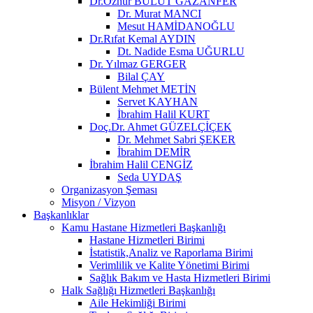
Dr.Öznur BULUT GAZANFER
Dr. Murat MANCI
Mesut HAMİDANOĞLU
Dr.Rıfat Kemal AYDIN
Dt. Nadide Esma UĞURLU
Dr. Yılmaz GERGER
Bilal ÇAY
Bülent Mehmet METİN
Servet KAYHAN
İbrahim Halil KURT
Doç.Dr. Ahmet GÜZELÇİÇEK
Dr. Mehmet Sabri ŞEKER
İbrahim DEMİR
İbrahim Halil CENGİZ
Seda UYDAŞ
Organizasyon Şeması
Misyon / Vizyon
Başkanlıklar
Kamu Hastane Hizmetleri Başkanlığı
Hastane Hizmetleri Birimi
İstatistik,Analiz ve Raporlama Birimi
Verimlilik ve Kalite Yönetimi Birimi
Sağlık Bakım ve Hasta Hizmetleri Birimi
Halk Sağlığı Hizmetleri Başkanlığı
Aile Hekimliği Birimi