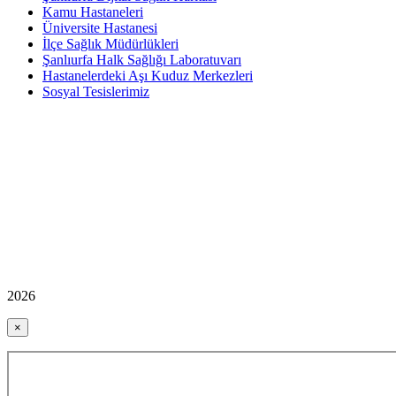
Kamu Hastaneleri
Üniversite Hastanesi
İlçe Sağlık Müdürlükleri
Şanlıurfa Halk Sağlığı Laboratuvarı
Hastanelerdeki Aşı Kuduz Merkezleri
Sosyal Tesislerimiz
2026
×