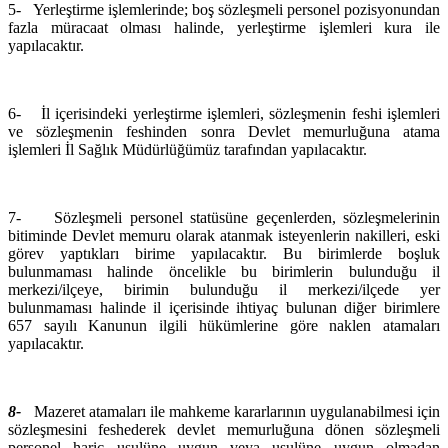
5-
Yerleştirme işlemlerinde; boş sözleşmeli personel pozisyonundan
fazla müracaat olması halinde, yerleştirme işlemleri kura ile
yapılacaktır.
6-
İl içerisindeki yerleştirme işlemleri, sözleşmenin feshi işlemleri
ve sözleşmenin feshinden sonra Devlet memurluğuna atama
işlemleri İl Sağlık Müdürlüğümüz tarafından yapılacaktır.
7-
Sözleşmeli personel statüsüne geçenlerden, sözleşmelerinin
bitiminde Devlet memuru olarak atanmak isteyenlerin nakilleri, eski
görev yaptıkları birime yapılacaktır. Bu birimlerde boşluk
bulunmaması halinde öncelikle bu birimlerin bulunduğu il
merkezi/ilçeye, birimin bulunduğu il merkezi/ilçede yer
bulunmaması halinde il içerisinde ihtiyaç bulunan diğer birimlere
657 sayılı Kanunun ilgili hükümlerine göre naklen atamaları
yapılacaktır.
8-
Mazeret atamaları ile mahkeme kararlarının uygulanabilmesi için
sözleşmesini feshederek devlet memurluğuna dönen sözleşmeli
personel hariç usulüne uygun veya usulüne uygun olmadan