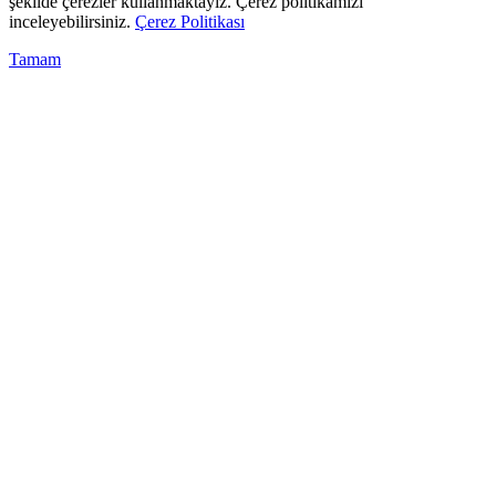
şekilde çerezler kullanmaktayız. Çerez politikamızı
inceleyebilirsiniz.
Çerez Politikası
Tamam