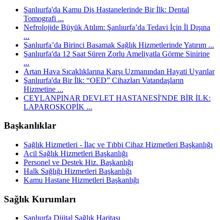
Şanlıurfa'da Kamu Diş Hastanelerinde Bir İlk: Dental
Tomografi ...
Nefrolojide Büyük Atılım: Şanlıurfa’da Tedavi İçin İl Dışına
...
Şanlıurfa’da Birinci Basamak Sağlık Hizmetlerinde Yatırım ...
Şanlıurfa'da 12 Saat Süren Zorlu Ameliyatla Görme Sinirine
...
Artan Hava Sıcaklıklarına Karşı Uzmanından Hayati Uyarılar
Şanlıurfa'da Bir İlk: “OED” Cihazları Vatandaşların
Hizmetine ...
CEYLANPINAR DEVLET HASTANESİ'NDE BİR İLK:
LAPAROSKOPİK ...
Başkanlıklar
Sağlık Hizmetleri - İlaç ve Tıbbi Cihaz Hizmetleri Başkanlığı
Acil Sağlık Hizmetleri Başkanlığı
Personel ve Destek Hiz. Başkanlığı
Halk Sağlığı Hizmetleri Başkanlığı
Kamu Hastane Hizmetleri Başkanlığı
Sağlık Kurumları
Şanlıurfa Dijital Sağlık Haritası