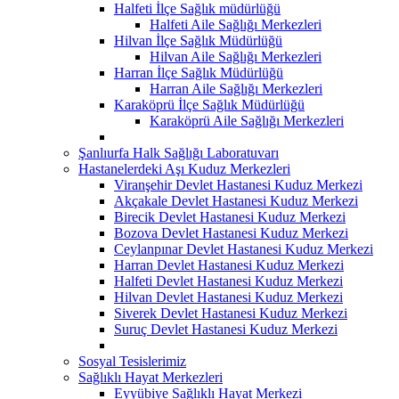
Halfeti İlçe Sağlık müdürlüğü
Halfeti Aile Sağlığı Merkezleri
Hilvan İlçe Sağlık Müdürlüğü
Hilvan Aile Sağlığı Merkezleri
Harran İlçe Sağlık Müdürlüğü
Harran Aile Sağlığı Merkezleri
Karaköprü İlçe Sağlık Müdürlüğü
Karaköprü Aile Sağlığı Merkezleri
Şanlıurfa Halk Sağlığı Laboratuvarı
Hastanelerdeki Aşı Kuduz Merkezleri
Viranşehir Devlet Hastanesi Kuduz Merkezi
Akçakale Devlet Hastanesi Kuduz Merkezi
Birecik Devlet Hastanesi Kuduz Merkezi
Bozova Devlet Hastanesi Kuduz Merkezi
Ceylanpınar Devlet Hastanesi Kuduz Merkezi
Harran Devlet Hastanesi Kuduz Merkezi
Halfeti Devlet Hastanesi Kuduz Merkezi
Hilvan Devlet Hastanesi Kuduz Merkezi
Siverek Devlet Hastanesi Kuduz Merkezi
Suruç Devlet Hastanesi Kuduz Merkezi
Sosyal Tesislerimiz
Sağlıklı Hayat Merkezleri
Eyyübiye Sağlıklı Hayat Merkezi