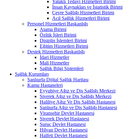
Yataklı Tedavi Hzimetleri Birimi
İnsan Kaynakları ve İstatistik Birimi
Çevre Sağlığı Hizmetleri Birimi
Acil Sağlık Hizmetleri Birimi
Personel Hizmetleri Başkanlığı
Atama Birimi
Özlük İşleri Birimi
Disiplin İşlemleri Birimi
Eğitim Hizmetleri Birimi
Destek Hizmetleri Başkanlığı
İdari Hizmetler
Mali Hizmetler
Sağlık Bilgi Sistemleri
Sağlık Kurumları
Şanlıurfa Dijital Sağlık Haritası
Kamu Hastaneleri
Eyyubiye Ağız ve Diş Sağlığı Merkezi
Siverek Ağız ve Diş Sağlığı Merkezi
Haliliye Ağız Ve Diş Sağlığı Hastanesi
Şanlıurfa Ağız ve Diş Sağlığı Hastanesi
Viransehir Devlet Hastanesi
Siverek Devlet Hastanesi
Suruç Devlet Hastanesi
Hilvan Devlet Hastanesi
Halfeti Devlet Hastanesi