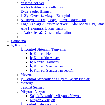
Yaşama Yol Ver
Akılcı Antibiyotik Kullanımı
Evde Sağlık Hizmeti
112'yi Gereksiz Meşgul Etmeyin!
Antibiyotikte Değil Sağlığınızda Israrcı olun
Engelsiz Sağlık İletişim Merkezi ESİM Mobil Uygulama
Aile Hekiminizi Erken Tanıyın
e-Nabız ile sağlığınız elinizin altında!
Satınalma
İç Kontrol
İç Kontrol Sistemini Tanıyalım
İç Kontrol Nedir
İç Kontrolün Amacı
İç Kontrol Tarihçesi
İç Kontrol Standartları
İç Kontrol StandartlarıTebliği
Mevzuat
İç Kontrol Standartlarına Uyum Eylem Planları
Yönerge
Teşkilat Şeması
Misyon - Vizyon
Sağlık Bakanlığı Misyon - Vizyon
Misyon - Vizyon
İç Kontrol Çalışmalarımız