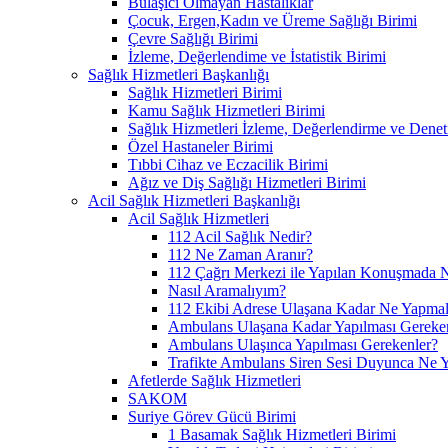
Bulaşıcı Olmayan Hastalıklar
Çocuk, Ergen,Kadın ve Üreme Sağlığı Birimi
Çevre Sağlığı Birimi
İzleme, Değerlendime ve İstatistik Birimi
Sağlık Hizmetleri Başkanlığı
Sağlık Hizmetleri Birimi
Kamu Sağlık Hizmetleri Birimi
Sağlık Hizmetleri İzleme, Değerlendirme ve Denet
Özel Hastaneler Birimi
Tıbbi Cihaz ve Eczacilik Birimi
Ağız ve Diş Sağlığı Hizmetleri Birimi
Acil Sağlık Hizmetleri Başkanlığı
Acil Sağlık Hizmetleri
112 Acil Sağlık Nedir?
112 Ne Zaman Aranır?
112 Çağrı Merkezi ile Yapılan Konuşmada N
Nasıl Aramalıyım?
112 Ekibi Adrese Ulaşana Kadar Ne Yapmal
Ambulans Ulaşana Kadar Yapılması Gereke
Ambulans Ulaşınca Yapılması Gerekenler?
Trafikte Ambulans Siren Sesi Duyunca Ne 
Afetlerde Sağlık Hizmetleri
SAKOM
Suriye Görev Gücü Birimi
1 Basamak Sağlık Hizmetleri Birimi