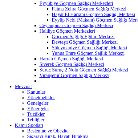
Eyyübiye Göçmen Sağlığı Merkezleri
Fatma Zehra Göçmen Sağlığı Merkezi
Hayat El Harrani Göçmen Sağlığı Merkezi
Eyyüp Nebi (Makam) Göçmen Sağlığı Merk
Ceylanpınar Göçmen Sağlığı Merkezi
Haliliye Göçmen Merkezleri
Göçmen Sağlığı Eğitim Merkezi
Devteşti Göçmen Sağlığı Merkezi
Süleymaniye Göçmen Sağlığı Merkezi
Yunus Emre Göçmen Sağlık Merkezi
Harran Göçmen Sağlığı Merkezi
Siverek Göçmen Sağlığı Merkezi
Suruç Suruç 2 Nolu Göçmen Sağlığı Merkezi
Viranşehir Göçmen Sağlığı Merkezi
Mevzuat
Kanunlar
Yönetmelikler
Genelgeler
Yönergeler
Tüzükler
Tebliğler
Kamu Spotları
Beslenme ve Obezite
Sigarayı Bırak, Hayatı Bırakma