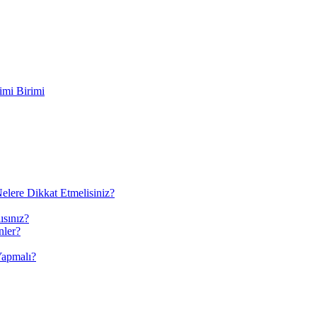
imi Birimi
elere Dikkat Etmelisiniz?
ısınız?
nler?
Yapmalı?