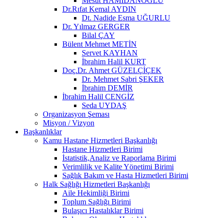
Mesut HAMİDANOĞLU
Dr.Rıfat Kemal AYDIN
Dt. Nadide Esma UĞURLU
Dr. Yılmaz GERGER
Bilal ÇAY
Bülent Mehmet METİN
Servet KAYHAN
İbrahim Halil KURT
Doç.Dr. Ahmet GÜZELÇİÇEK
Dr. Mehmet Sabri ŞEKER
İbrahim DEMİR
İbrahim Halil CENGİZ
Seda UYDAŞ
Organizasyon Şeması
Misyon / Vizyon
Başkanlıklar
Kamu Hastane Hizmetleri Başkanlığı
Hastane Hizmetleri Birimi
İstatistik,Analiz ve Raporlama Birimi
Verimlilik ve Kalite Yönetimi Birimi
Sağlık Bakım ve Hasta Hizmetleri Birimi
Halk Sağlığı Hizmetleri Başkanlığı
Aile Hekimliği Birimi
Toplum Sağlığı Birimi
Bulaşıcı Hastalıklar Birimi