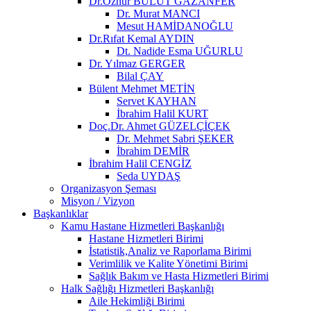
Dr.Öznur BULUT GAZANFER
Dr. Murat MANCI
Mesut HAMİDANOĞLU
Dr.Rıfat Kemal AYDIN
Dt. Nadide Esma UĞURLU
Dr. Yılmaz GERGER
Bilal ÇAY
Bülent Mehmet METİN
Servet KAYHAN
İbrahim Halil KURT
Doç.Dr. Ahmet GÜZELÇİÇEK
Dr. Mehmet Sabri ŞEKER
İbrahim DEMİR
İbrahim Halil CENGİZ
Seda UYDAŞ
Organizasyon Şeması
Misyon / Vizyon
Başkanlıklar
Kamu Hastane Hizmetleri Başkanlığı
Hastane Hizmetleri Birimi
İstatistik,Analiz ve Raporlama Birimi
Verimlilik ve Kalite Yönetimi Birimi
Sağlık Bakım ve Hasta Hizmetleri Birimi
Halk Sağlığı Hizmetleri Başkanlığı
Aile Hekimliği Birimi