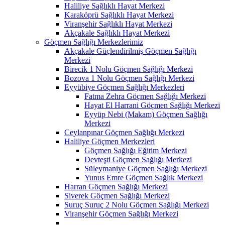
Haliliye Sağlıklı Hayat Merkezi
Karaköprü Sağlıklı Hayat Merkezi
Viranşehir Sağlıklı Hayat Merkezi
Akçakale Sağlıklı Hayat Merkezi
Göçmen Sağlığı Merkezlerimiz
Akçakale Güçlendirilmiş Göçmen Sağlığı
Merkezi
Birecik 1 Nolu Göçmen Sağlığı Merkezi
Bozova 1 Nolu Göçmen Sağlığı Merkezi
Eyyübiye Göçmen Sağlığı Merkezleri
Fatma Zehra Göçmen Sağlığı Merkezi
Hayat El Harrani Göçmen Sağlığı Merkezi
Eyyüp Nebi (Makam) Göçmen Sağlığı
Merkezi
Ceylanpınar Göçmen Sağlığı Merkezi
Haliliye Göçmen Merkezleri
Göçmen Sağlığı Eğitim Merkezi
Devteşti Göçmen Sağlığı Merkezi
Süleymaniye Göçmen Sağlığı Merkezi
Yunus Emre Göçmen Sağlık Merkezi
Harran Göçmen Sağlığı Merkezi
Siverek Göçmen Sağlığı Merkezi
Suruç Suruç 2 Nolu Göçmen Sağlığı Merkezi
Viranşehir Göçmen Sağlığı Merkezi