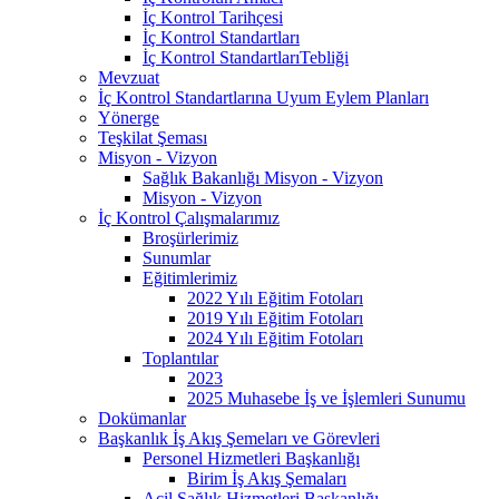
İç Kontrol Tarihçesi
İç Kontrol Standartları
İç Kontrol StandartlarıTebliği
Mevzuat
İç Kontrol Standartlarına Uyum Eylem Planları
Yönerge
Teşkilat Şeması
Misyon - Vizyon
Sağlık Bakanlığı Misyon - Vizyon
Misyon - Vizyon
İç Kontrol Çalışmalarımız
Broşürlerimiz
Sunumlar
Eğitimlerimiz
2022 Yılı Eğitim Fotoları
2019 Yılı Eğitim Fotoları
2024 Yılı Eğitim Fotoları
Toplantılar
2023
2025 Muhasebe İş ve İşlemleri Sunumu
Dokümanlar
Başkanlık İş Akış Şemeları ve Görevleri
Personel Hizmetleri Başkanlığı
Birim İş Akış Şemaları
Acil Sağlık Hizmetleri Başkanlığı