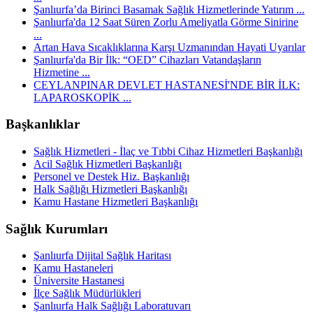
Şanlıurfa’da Birinci Basamak Sağlık Hizmetlerinde Yatırım ...
Şanlıurfa'da 12 Saat Süren Zorlu Ameliyatla Görme Sinirine
...
Artan Hava Sıcaklıklarına Karşı Uzmanından Hayati Uyarılar
Şanlıurfa'da Bir İlk: “OED” Cihazları Vatandaşların
Hizmetine ...
CEYLANPINAR DEVLET HASTANESİ'NDE BİR İLK:
LAPAROSKOPİK ...
Başkanlıklar
Sağlık Hizmetleri - İlaç ve Tıbbi Cihaz Hizmetleri Başkanlığı
Acil Sağlık Hizmetleri Başkanlığı
Personel ve Destek Hiz. Başkanlığı
Halk Sağlığı Hizmetleri Başkanlığı
Kamu Hastane Hizmetleri Başkanlığı
Sağlık Kurumları
Şanlıurfa Dijital Sağlık Haritası
Kamu Hastaneleri
Üniversite Hastanesi
İlçe Sağlık Müdürlükleri
Şanlıurfa Halk Sağlığı Laboratuvarı