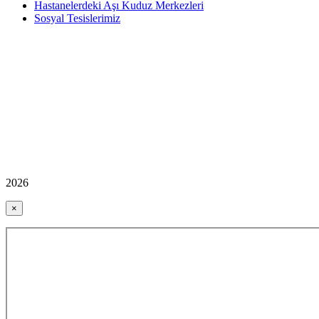
Hastanelerdeki Aşı Kuduz Merkezleri
Sosyal Tesislerimiz
2026
×