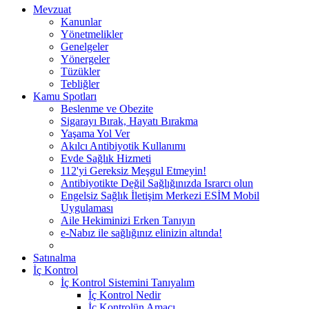
Mevzuat
Kanunlar
Yönetmelikler
Genelgeler
Yönergeler
Tüzükler
Tebliğler
Kamu Spotları
Beslenme ve Obezite
Sigarayı Bırak, Hayatı Bırakma
Yaşama Yol Ver
Akılcı Antibiyotik Kullanımı
Evde Sağlık Hizmeti
112'yi Gereksiz Meşgul Etmeyin!
Antibiyotikte Değil Sağlığınızda Israrcı olun
Engelsiz Sağlık İletişim Merkezi ESİM Mobil
Uygulaması
Aile Hekiminizi Erken Tanıyın
e-Nabız ile sağlığınız elinizin altında!
Satınalma
İç Kontrol
İç Kontrol Sistemini Tanıyalım
İç Kontrol Nedir
İç Kontrolün Amacı