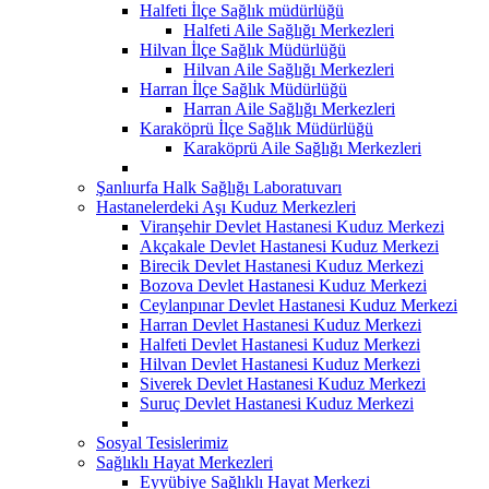
Halfeti İlçe Sağlık müdürlüğü
Halfeti Aile Sağlığı Merkezleri
Hilvan İlçe Sağlık Müdürlüğü
Hilvan Aile Sağlığı Merkezleri
Harran İlçe Sağlık Müdürlüğü
Harran Aile Sağlığı Merkezleri
Karaköprü İlçe Sağlık Müdürlüğü
Karaköprü Aile Sağlığı Merkezleri
Şanlıurfa Halk Sağlığı Laboratuvarı
Hastanelerdeki Aşı Kuduz Merkezleri
Viranşehir Devlet Hastanesi Kuduz Merkezi
Akçakale Devlet Hastanesi Kuduz Merkezi
Birecik Devlet Hastanesi Kuduz Merkezi
Bozova Devlet Hastanesi Kuduz Merkezi
Ceylanpınar Devlet Hastanesi Kuduz Merkezi
Harran Devlet Hastanesi Kuduz Merkezi
Halfeti Devlet Hastanesi Kuduz Merkezi
Hilvan Devlet Hastanesi Kuduz Merkezi
Siverek Devlet Hastanesi Kuduz Merkezi
Suruç Devlet Hastanesi Kuduz Merkezi
Sosyal Tesislerimiz
Sağlıklı Hayat Merkezleri
Eyyübiye Sağlıklı Hayat Merkezi