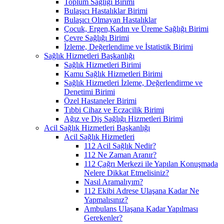
Toplum Sağlığı Birimi
Bulaşıcı Hastalıklar Birimi
Bulaşıcı Olmayan Hastalıklar
Çocuk, Ergen,Kadın ve Üreme Sağlığı Birimi
Çevre Sağlığı Birimi
İzleme, Değerlendime ve İstatistik Birimi
Sağlık Hizmetleri Başkanlığı
Sağlık Hizmetleri Birimi
Kamu Sağlık Hizmetleri Birimi
Sağlık Hizmetleri İzleme, Değerlendirme ve
Denetimi Birimi
Özel Hastaneler Birimi
Tıbbi Cihaz ve Eczacilik Birimi
Ağız ve Diş Sağlığı Hizmetleri Birimi
Acil Sağlık Hizmetleri Başkanlığı
Acil Sağlık Hizmetleri
112 Acil Sağlık Nedir?
112 Ne Zaman Aranır?
112 Çağrı Merkezi ile Yapılan Konuşmada
Nelere Dikkat Etmelisiniz?
Nasıl Aramalıyım?
112 Ekibi Adrese Ulaşana Kadar Ne
Yapmalısınız?
Ambulans Ulaşana Kadar Yapılması
Gerekenler?