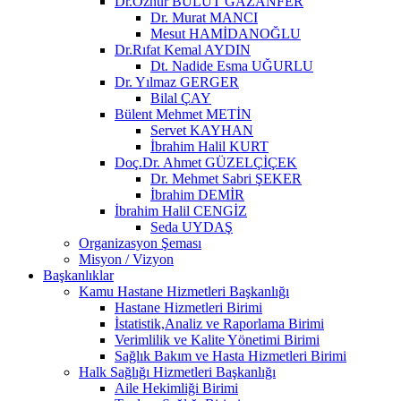
Dr.Öznur BULUT GAZANFER
Dr. Murat MANCI
Mesut HAMİDANOĞLU
Dr.Rıfat Kemal AYDIN
Dt. Nadide Esma UĞURLU
Dr. Yılmaz GERGER
Bilal ÇAY
Bülent Mehmet METİN
Servet KAYHAN
İbrahim Halil KURT
Doç.Dr. Ahmet GÜZELÇİÇEK
Dr. Mehmet Sabri ŞEKER
İbrahim DEMİR
İbrahim Halil CENGİZ
Seda UYDAŞ
Organizasyon Şeması
Misyon / Vizyon
Başkanlıklar
Kamu Hastane Hizmetleri Başkanlığı
Hastane Hizmetleri Birimi
İstatistik,Analiz ve Raporlama Birimi
Verimlilik ve Kalite Yönetimi Birimi
Sağlık Bakım ve Hasta Hizmetleri Birimi
Halk Sağlığı Hizmetleri Başkanlığı
Aile Hekimliği Birimi