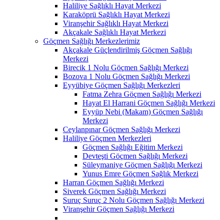
Haliliye Sağlıklı Hayat Merkezi
Karaköprü Sağlıklı Hayat Merkezi
Viranşehir Sağlıklı Hayat Merkezi
Akçakale Sağlıklı Hayat Merkezi
Göçmen Sağlığı Merkezlerimiz
Akçakale Güçlendirilmiş Göçmen Sağlığı
Merkezi
Birecik 1 Nolu Göçmen Sağlığı Merkezi
Bozova 1 Nolu Göçmen Sağlığı Merkezi
Eyyübiye Göçmen Sağlığı Merkezleri
Fatma Zehra Göçmen Sağlığı Merkezi
Hayat El Harrani Göçmen Sağlığı Merkezi
Eyyüp Nebi (Makam) Göçmen Sağlığı
Merkezi
Ceylanpınar Göçmen Sağlığı Merkezi
Haliliye Göçmen Merkezleri
Göçmen Sağlığı Eğitim Merkezi
Devteşti Göçmen Sağlığı Merkezi
Süleymaniye Göçmen Sağlığı Merkezi
Yunus Emre Göçmen Sağlık Merkezi
Harran Göçmen Sağlığı Merkezi
Siverek Göçmen Sağlığı Merkezi
Suruç Suruç 2 Nolu Göçmen Sağlığı Merkezi
Viranşehir Göçmen Sağlığı Merkezi