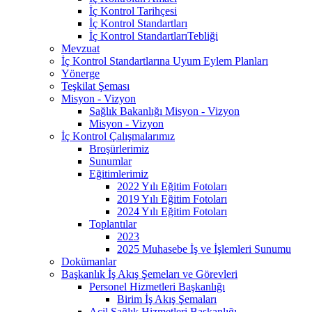
İç Kontrol Tarihçesi
İç Kontrol Standartları
İç Kontrol StandartlarıTebliği
Mevzuat
İç Kontrol Standartlarına Uyum Eylem Planları
Yönerge
Teşkilat Şeması
Misyon - Vizyon
Sağlık Bakanlığı Misyon - Vizyon
Misyon - Vizyon
İç Kontrol Çalışmalarımız
Broşürlerimiz
Sunumlar
Eğitimlerimiz
2022 Yılı Eğitim Fotoları
2019 Yılı Eğitim Fotoları
2024 Yılı Eğitim Fotoları
Toplantılar
2023
2025 Muhasebe İş ve İşlemleri Sunumu
Dokümanlar
Başkanlık İş Akış Şemeları ve Görevleri
Personel Hizmetleri Başkanlığı
Birim İş Akış Şemaları
Acil Sağlık Hizmetleri Başkanlığı