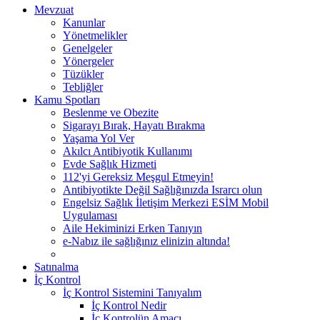
Mevzuat
Kanunlar
Yönetmelikler
Genelgeler
Yönergeler
Tüzükler
Tebliğler
Kamu Spotları
Beslenme ve Obezite
Sigarayı Bırak, Hayatı Bırakma
Yaşama Yol Ver
Akılcı Antibiyotik Kullanımı
Evde Sağlık Hizmeti
112'yi Gereksiz Meşgul Etmeyin!
Antibiyotikte Değil Sağlığınızda Israrcı olun
Engelsiz Sağlık İletişim Merkezi ESİM Mobil
Uygulaması
Aile Hekiminizi Erken Tanıyın
e-Nabız ile sağlığınız elinizin altında!
Satınalma
İç Kontrol
İç Kontrol Sistemini Tanıyalım
İç Kontrol Nedir
İç Kontrolün Amacı