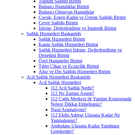
Toplum Sağlığı Birimi
Bulaşıcı Hastalıklar Birimi
Bulaşıcı Olmayan Hastalıklar
Çocuk, Ergen,Kadın ve Üreme Sağlığı Birimi
Çevre Sağlığı Birimi
İzleme, Değerlendime ve İstatistik Birimi
Sağlık Hizmetleri Başkanlığı
Sağlık Hizmetleri Birimi
Kamu Sağlık Hizmetleri Birimi
Sağlık Hizmetleri İzleme, Değerlendirme ve
Denetimi Birimi
Özel Hastaneler Birimi
Tıbbi Cihaz ve Eczacilik Birimi
Ağız ve Diş Sağlığı Hizmetleri Birimi
Acil Sağlık Hizmetleri Başkanlığı
Acil Sağlık Hizmetleri
112 Acil Sağlık Nedir?
112 Ne Zaman Aranır?
112 Çağrı Merkezi ile Yapılan Konuşmada
Nelere Dikkat Etmelisiniz?
Nasıl Aramalıyım?
112 Ekibi Adrese Ulaşana Kadar Ne
Yapmalısınız?
Ambulans Ulaşana Kadar Yapılması
Gerekenler?