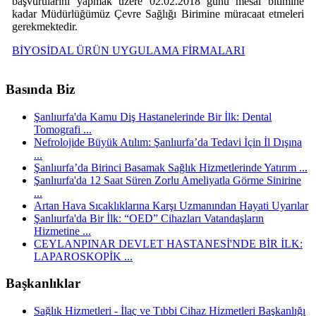
başvurularını yapmak üzere 02.02.2018 günü mesai bitimine
kadar Müdürlüğümüz Çevre Sağlığı Birimine müracaat etmeleri
gerekmektedir.
BİYOSİDAL ÜRÜN UYGULAMA FİRMALARI
Basında Biz
Şanlıurfa'da Kamu Diş Hastanelerinde Bir İlk: Dental
Tomografi ...
Nefrolojide Büyük Atılım: Şanlıurfa’da Tedavi İçin İl Dışına
...
Şanlıurfa’da Birinci Basamak Sağlık Hizmetlerinde Yatırım ...
Şanlıurfa'da 12 Saat Süren Zorlu Ameliyatla Görme Sinirine
...
Artan Hava Sıcaklıklarına Karşı Uzmanından Hayati Uyarılar
Şanlıurfa'da Bir İlk: “OED” Cihazları Vatandaşların
Hizmetine ...
CEYLANPINAR DEVLET HASTANESİ'NDE BİR İLK:
LAPAROSKOPİK ...
Başkanlıklar
Sağlık Hizmetleri - İlaç ve Tıbbi Cihaz Hizmetleri Başkanlığı