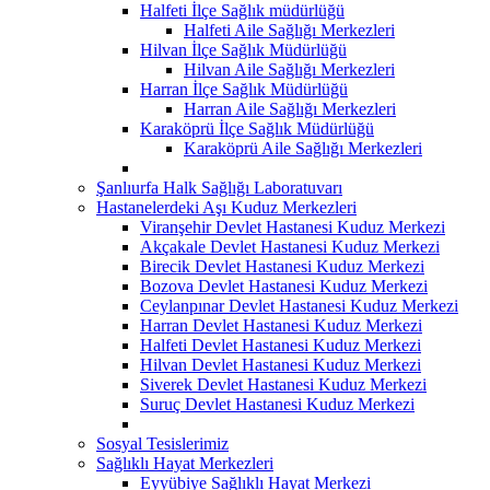
Halfeti İlçe Sağlık müdürlüğü
Halfeti Aile Sağlığı Merkezleri
Hilvan İlçe Sağlık Müdürlüğü
Hilvan Aile Sağlığı Merkezleri
Harran İlçe Sağlık Müdürlüğü
Harran Aile Sağlığı Merkezleri
Karaköprü İlçe Sağlık Müdürlüğü
Karaköprü Aile Sağlığı Merkezleri
Şanlıurfa Halk Sağlığı Laboratuvarı
Hastanelerdeki Aşı Kuduz Merkezleri
Viranşehir Devlet Hastanesi Kuduz Merkezi
Akçakale Devlet Hastanesi Kuduz Merkezi
Birecik Devlet Hastanesi Kuduz Merkezi
Bozova Devlet Hastanesi Kuduz Merkezi
Ceylanpınar Devlet Hastanesi Kuduz Merkezi
Harran Devlet Hastanesi Kuduz Merkezi
Halfeti Devlet Hastanesi Kuduz Merkezi
Hilvan Devlet Hastanesi Kuduz Merkezi
Siverek Devlet Hastanesi Kuduz Merkezi
Suruç Devlet Hastanesi Kuduz Merkezi
Sosyal Tesislerimiz
Sağlıklı Hayat Merkezleri
Eyyübiye Sağlıklı Hayat Merkezi