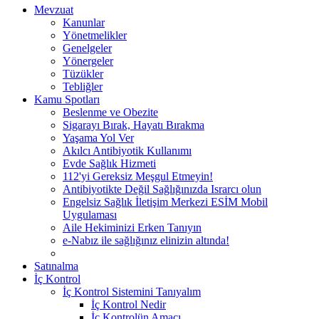
Mevzuat
Kanunlar
Yönetmelikler
Genelgeler
Yönergeler
Tüzükler
Tebliğler
Kamu Spotları
Beslenme ve Obezite
Sigarayı Bırak, Hayatı Bırakma
Yaşama Yol Ver
Akılcı Antibiyotik Kullanımı
Evde Sağlık Hizmeti
112'yi Gereksiz Meşgul Etmeyin!
Antibiyotikte Değil Sağlığınızda Israrcı olun
Engelsiz Sağlık İletişim Merkezi ESİM Mobil
Uygulaması
Aile Hekiminizi Erken Tanıyın
e-Nabız ile sağlığınız elinizin altında!
Satınalma
İç Kontrol
İç Kontrol Sistemini Tanıyalım
İç Kontrol Nedir
İç Kontrolün Amacı