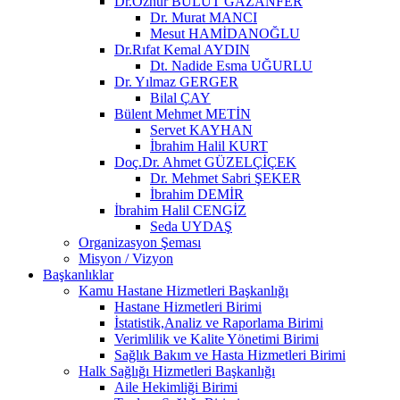
Dr.Öznur BULUT GAZANFER
Dr. Murat MANCI
Mesut HAMİDANOĞLU
Dr.Rıfat Kemal AYDIN
Dt. Nadide Esma UĞURLU
Dr. Yılmaz GERGER
Bilal ÇAY
Bülent Mehmet METİN
Servet KAYHAN
İbrahim Halil KURT
Doç.Dr. Ahmet GÜZELÇİÇEK
Dr. Mehmet Sabri ŞEKER
İbrahim DEMİR
İbrahim Halil CENGİZ
Seda UYDAŞ
Organizasyon Şeması
Misyon / Vizyon
Başkanlıklar
Kamu Hastane Hizmetleri Başkanlığı
Hastane Hizmetleri Birimi
İstatistik,Analiz ve Raporlama Birimi
Verimlilik ve Kalite Yönetimi Birimi
Sağlık Bakım ve Hasta Hizmetleri Birimi
Halk Sağlığı Hizmetleri Başkanlığı
Aile Hekimliği Birimi