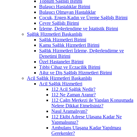
Toplum Sağlığı Birimi
Bulaşıcı Hastalıklar Birimi
Bulaşıcı Olmayan Hastalıklar
Çocuk, Ergen,Kadın ve Üreme Sağlığı Birimi
Çevre Sağlığı Birimi
İzleme, Değerlendime ve İstatistik Birimi
Sağlık Hizmetleri Başkanlığı
Sağlık Hizmetleri Birimi
Kamu Sağlık Hizmetleri Birimi
Sağlık Hizmetleri İzleme, Değerlendirme ve
Denetimi Birimi
Özel Hastaneler Birimi
Tıbbi Cihaz ve Eczacilik Birimi
Ağız ve Diş Sağlığı Hizmetleri Birimi
Acil Sağlık Hizmetleri Başkanlığı
Acil Sağlık Hizmetleri
112 Acil Sağlık Nedir?
112 Ne Zaman Aranır?
112 Çağrı Merkezi ile Yapılan Konuşmada
Nelere Dikkat Etmelisiniz?
Nasıl Aramalıyım?
112 Ekibi Adrese Ulaşana Kadar Ne
Yapmalısınız?
Ambulans Ulaşana Kadar Yapılması
Gerekenler?