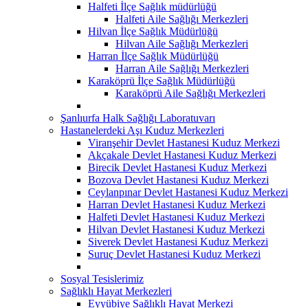
Halfeti İlçe Sağlık müdürlüğü
Halfeti Aile Sağlığı Merkezleri
Hilvan İlçe Sağlık Müdürlüğü
Hilvan Aile Sağlığı Merkezleri
Harran İlçe Sağlık Müdürlüğü
Harran Aile Sağlığı Merkezleri
Karaköprü İlçe Sağlık Müdürlüğü
Karaköprü Aile Sağlığı Merkezleri
Şanlıurfa Halk Sağlığı Laboratuvarı
Hastanelerdeki Aşı Kuduz Merkezleri
Viranşehir Devlet Hastanesi Kuduz Merkezi
Akçakale Devlet Hastanesi Kuduz Merkezi
Birecik Devlet Hastanesi Kuduz Merkezi
Bozova Devlet Hastanesi Kuduz Merkezi
Ceylanpınar Devlet Hastanesi Kuduz Merkezi
Harran Devlet Hastanesi Kuduz Merkezi
Halfeti Devlet Hastanesi Kuduz Merkezi
Hilvan Devlet Hastanesi Kuduz Merkezi
Siverek Devlet Hastanesi Kuduz Merkezi
Suruç Devlet Hastanesi Kuduz Merkezi
Sosyal Tesislerimiz
Sağlıklı Hayat Merkezleri
Eyyübiye Sağlıklı Hayat Merkezi