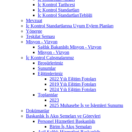
İç Kontrol Tarihçesi
İç Kontrol Standartları
İç Kontrol StandartlarıTebliği
Mevzuat
İç Kontrol Standartlarına Uyum Eylem Planları
Yönerge
Teşkilat Şeması
Misyon - Vizyon
Sağlık Bakanlığı Misyon - Vizyon
Misyon - Vizyon
İç Kontrol Çalışmalarımız
Broşürlerimiz
Sunumlar
Eğitimlerimiz
2022 Yılı Eğitim Fotoları
2019 Yılı Eğitim Fotoları
2024 Yılı Eğitim Fotoları
Toplantılar
2023
2025 Muhasebe İş ve İşlemleri Sunumu
Dokümanlar
Başkanlık İş Akış Şemeları ve Görevleri
Personel Hizmetleri Başkanlığı
Birim İş Akış Şemaları
Acil Sağlık Hizmetleri Başkanlığı