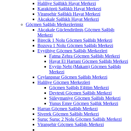
Haliliye Sağlıklı Hayat Merkezi
Karaköprü Sağlıklı Hayat Merkezi
Viranşehir Sağlıklı Hayat Merkezi
Akçakale Sağlıklı Hayat Merkezi
Göçmen Sağlığı Merkezlerimiz
Akçakale Güçlendirilmiş Göçmen Sağlığı
Merkezi
Birecik 1 Nolu Göçmen Sağlığı Merkezi
Bozova 1 Nolu Göçmen Sağlığı Merkezi
Eyyübiye Göçmen Sağlığı Merkezleri
Fatma Zehra Göçmen Sağlığı Merkezi
Hayat El Harrani Göçmen Sağlığı Merkezi
Eyyüp Nebi (Makam) Göçmen Sağlığı
Merkezi
Ceylanpınar Göçmen Sağlığı Merkezi
Haliliye Göçmen Merkezleri
Göçmen Sağlığı Eğitim Merkezi
Devteşti Göçmen Sağlığı Merkezi
Süleymaniye Göçmen Sağlığı Merkezi
Yunus Emre Göçmen Sağlık Merkezi
Harran Göçmen Sağlığı Merkezi
Siverek Göçmen Sağlığı Merkezi
Suruç Suruç 2 Nolu Göçmen Sağlığı Merkezi
Viranşehir Göçmen Sağlığı Merkezi