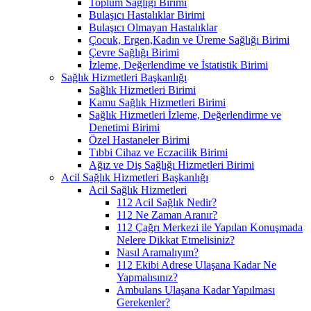
Toplum Sağlığı Birimi
Bulaşıcı Hastalıklar Birimi
Bulaşıcı Olmayan Hastalıklar
Çocuk, Ergen,Kadın ve Üreme Sağlığı Birimi
Çevre Sağlığı Birimi
İzleme, Değerlendime ve İstatistik Birimi
Sağlık Hizmetleri Başkanlığı
Sağlık Hizmetleri Birimi
Kamu Sağlık Hizmetleri Birimi
Sağlık Hizmetleri İzleme, Değerlendirme ve
Denetimi Birimi
Özel Hastaneler Birimi
Tıbbi Cihaz ve Eczacilik Birimi
Ağız ve Diş Sağlığı Hizmetleri Birimi
Acil Sağlık Hizmetleri Başkanlığı
Acil Sağlık Hizmetleri
112 Acil Sağlık Nedir?
112 Ne Zaman Aranır?
112 Çağrı Merkezi ile Yapılan Konuşmada
Nelere Dikkat Etmelisiniz?
Nasıl Aramalıyım?
112 Ekibi Adrese Ulaşana Kadar Ne
Yapmalısınız?
Ambulans Ulaşana Kadar Yapılması
Gerekenler?