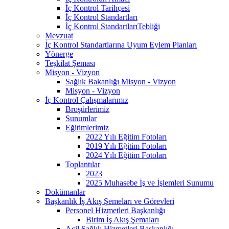
İç Kontrol Tarihçesi
İç Kontrol Standartları
İç Kontrol StandartlarıTebliği
Mevzuat
İç Kontrol Standartlarına Uyum Eylem Planları
Yönerge
Teşkilat Şeması
Misyon - Vizyon
Sağlık Bakanlığı Misyon - Vizyon
Misyon - Vizyon
İç Kontrol Çalışmalarımız
Broşürlerimiz
Sunumlar
Eğitimlerimiz
2022 Yılı Eğitim Fotoları
2019 Yılı Eğitim Fotoları
2024 Yılı Eğitim Fotoları
Toplantılar
2023
2025 Muhasebe İş ve İşlemleri Sunumu
Dokümanlar
Başkanlık İş Akış Şemeları ve Görevleri
Personel Hizmetleri Başkanlığı
Birim İş Akış Şemaları
Acil Sağlık Hizmetleri Başkanlığı