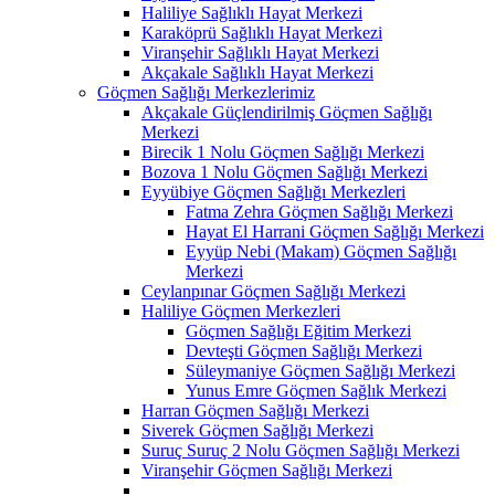
Haliliye Sağlıklı Hayat Merkezi
Karaköprü Sağlıklı Hayat Merkezi
Viranşehir Sağlıklı Hayat Merkezi
Akçakale Sağlıklı Hayat Merkezi
Göçmen Sağlığı Merkezlerimiz
Akçakale Güçlendirilmiş Göçmen Sağlığı
Merkezi
Birecik 1 Nolu Göçmen Sağlığı Merkezi
Bozova 1 Nolu Göçmen Sağlığı Merkezi
Eyyübiye Göçmen Sağlığı Merkezleri
Fatma Zehra Göçmen Sağlığı Merkezi
Hayat El Harrani Göçmen Sağlığı Merkezi
Eyyüp Nebi (Makam) Göçmen Sağlığı
Merkezi
Ceylanpınar Göçmen Sağlığı Merkezi
Haliliye Göçmen Merkezleri
Göçmen Sağlığı Eğitim Merkezi
Devteşti Göçmen Sağlığı Merkezi
Süleymaniye Göçmen Sağlığı Merkezi
Yunus Emre Göçmen Sağlık Merkezi
Harran Göçmen Sağlığı Merkezi
Siverek Göçmen Sağlığı Merkezi
Suruç Suruç 2 Nolu Göçmen Sağlığı Merkezi
Viranşehir Göçmen Sağlığı Merkezi