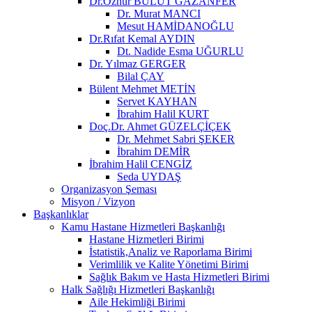
Dr.Öznur BULUT GAZANFER
Dr. Murat MANCI
Mesut HAMİDANOĞLU
Dr.Rıfat Kemal AYDIN
Dt. Nadide Esma UĞURLU
Dr. Yılmaz GERGER
Bilal ÇAY
Bülent Mehmet METİN
Servet KAYHAN
İbrahim Halil KURT
Doç.Dr. Ahmet GÜZELÇİÇEK
Dr. Mehmet Sabri ŞEKER
İbrahim DEMİR
İbrahim Halil CENGİZ
Seda UYDAŞ
Organizasyon Şeması
Misyon / Vizyon
Başkanlıklar
Kamu Hastane Hizmetleri Başkanlığı
Hastane Hizmetleri Birimi
İstatistik,Analiz ve Raporlama Birimi
Verimlilik ve Kalite Yönetimi Birimi
Sağlık Bakım ve Hasta Hizmetleri Birimi
Halk Sağlığı Hizmetleri Başkanlığı
Aile Hekimliği Birimi