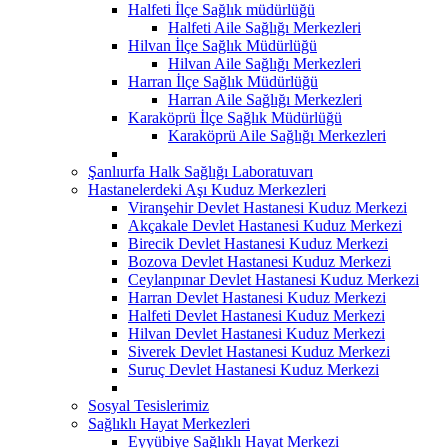
Halfeti İlçe Sağlık müdürlüğü
Halfeti Aile Sağlığı Merkezleri
Hilvan İlçe Sağlık Müdürlüğü
Hilvan Aile Sağlığı Merkezleri
Harran İlçe Sağlık Müdürlüğü
Harran Aile Sağlığı Merkezleri
Karaköprü İlçe Sağlık Müdürlüğü
Karaköprü Aile Sağlığı Merkezleri
Şanlıurfa Halk Sağlığı Laboratuvarı
Hastanelerdeki Aşı Kuduz Merkezleri
Viranşehir Devlet Hastanesi Kuduz Merkezi
Akçakale Devlet Hastanesi Kuduz Merkezi
Birecik Devlet Hastanesi Kuduz Merkezi
Bozova Devlet Hastanesi Kuduz Merkezi
Ceylanpınar Devlet Hastanesi Kuduz Merkezi
Harran Devlet Hastanesi Kuduz Merkezi
Halfeti Devlet Hastanesi Kuduz Merkezi
Hilvan Devlet Hastanesi Kuduz Merkezi
Siverek Devlet Hastanesi Kuduz Merkezi
Suruç Devlet Hastanesi Kuduz Merkezi
Sosyal Tesislerimiz
Sağlıklı Hayat Merkezleri
Eyyübiye Sağlıklı Hayat Merkezi