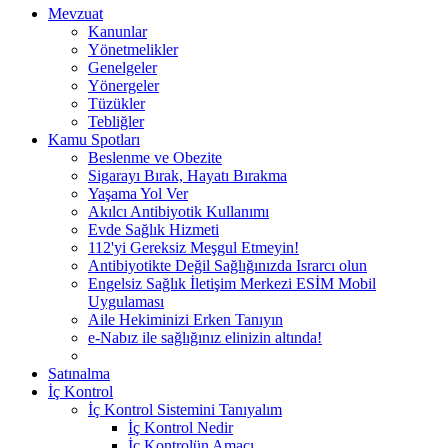
Mevzuat
Kanunlar
Yönetmelikler
Genelgeler
Yönergeler
Tüzükler
Tebliğler
Kamu Spotları
Beslenme ve Obezite
Sigarayı Bırak, Hayatı Bırakma
Yaşama Yol Ver
Akılcı Antibiyotik Kullanımı
Evde Sağlık Hizmeti
112'yi Gereksiz Meşgul Etmeyin!
Antibiyotikte Değil Sağlığınızda Israrcı olun
Engelsiz Sağlık İletişim Merkezi ESİM Mobil
Uygulaması
Aile Hekiminizi Erken Tanıyın
e-Nabız ile sağlığınız elinizin altında!
Satınalma
İç Kontrol
İç Kontrol Sistemini Tanıyalım
İç Kontrol Nedir
İç Kontrolün Amacı