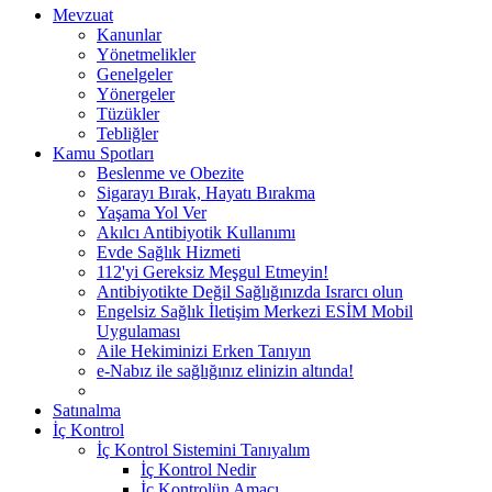
Mevzuat
Kanunlar
Yönetmelikler
Genelgeler
Yönergeler
Tüzükler
Tebliğler
Kamu Spotları
Beslenme ve Obezite
Sigarayı Bırak, Hayatı Bırakma
Yaşama Yol Ver
Akılcı Antibiyotik Kullanımı
Evde Sağlık Hizmeti
112'yi Gereksiz Meşgul Etmeyin!
Antibiyotikte Değil Sağlığınızda Israrcı olun
Engelsiz Sağlık İletişim Merkezi ESİM Mobil
Uygulaması
Aile Hekiminizi Erken Tanıyın
e-Nabız ile sağlığınız elinizin altında!
Satınalma
İç Kontrol
İç Kontrol Sistemini Tanıyalım
İç Kontrol Nedir
İç Kontrolün Amacı