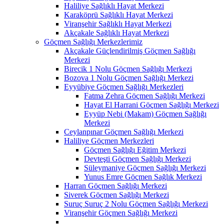
Haliliye Sağlıklı Hayat Merkezi
Karaköprü Sağlıklı Hayat Merkezi
Viranşehir Sağlıklı Hayat Merkezi
Akçakale Sağlıklı Hayat Merkezi
Göçmen Sağlığı Merkezlerimiz
Akçakale Güçlendirilmiş Göçmen Sağlığı
Merkezi
Birecik 1 Nolu Göçmen Sağlığı Merkezi
Bozova 1 Nolu Göçmen Sağlığı Merkezi
Eyyübiye Göçmen Sağlığı Merkezleri
Fatma Zehra Göçmen Sağlığı Merkezi
Hayat El Harrani Göçmen Sağlığı Merkezi
Eyyüp Nebi (Makam) Göçmen Sağlığı
Merkezi
Ceylanpınar Göçmen Sağlığı Merkezi
Haliliye Göçmen Merkezleri
Göçmen Sağlığı Eğitim Merkezi
Devteşti Göçmen Sağlığı Merkezi
Süleymaniye Göçmen Sağlığı Merkezi
Yunus Emre Göçmen Sağlık Merkezi
Harran Göçmen Sağlığı Merkezi
Siverek Göçmen Sağlığı Merkezi
Suruç Suruç 2 Nolu Göçmen Sağlığı Merkezi
Viranşehir Göçmen Sağlığı Merkezi