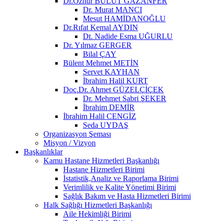
Dr.Öznur BULUT GAZANFER
Dr. Murat MANCI
Mesut HAMİDANOĞLU
Dr.Rıfat Kemal AYDIN
Dt. Nadide Esma UĞURLU
Dr. Yılmaz GERGER
Bilal ÇAY
Bülent Mehmet METİN
Servet KAYHAN
İbrahim Halil KURT
Doç.Dr. Ahmet GÜZELÇİÇEK
Dr. Mehmet Sabri ŞEKER
İbrahim DEMİR
İbrahim Halil CENGİZ
Seda UYDAŞ
Organizasyon Şeması
Misyon / Vizyon
Başkanlıklar
Kamu Hastane Hizmetleri Başkanlığı
Hastane Hizmetleri Birimi
İstatistik,Analiz ve Raporlama Birimi
Verimlilik ve Kalite Yönetimi Birimi
Sağlık Bakım ve Hasta Hizmetleri Birimi
Halk Sağlığı Hizmetleri Başkanlığı
Aile Hekimliği Birimi