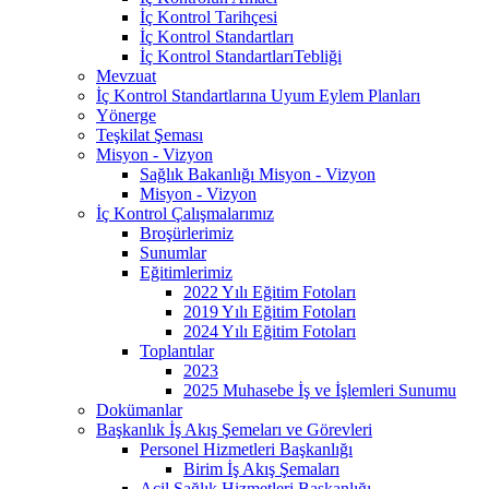
İç Kontrol Tarihçesi
İç Kontrol Standartları
İç Kontrol StandartlarıTebliği
Mevzuat
İç Kontrol Standartlarına Uyum Eylem Planları
Yönerge
Teşkilat Şeması
Misyon - Vizyon
Sağlık Bakanlığı Misyon - Vizyon
Misyon - Vizyon
İç Kontrol Çalışmalarımız
Broşürlerimiz
Sunumlar
Eğitimlerimiz
2022 Yılı Eğitim Fotoları
2019 Yılı Eğitim Fotoları
2024 Yılı Eğitim Fotoları
Toplantılar
2023
2025 Muhasebe İş ve İşlemleri Sunumu
Dokümanlar
Başkanlık İş Akış Şemeları ve Görevleri
Personel Hizmetleri Başkanlığı
Birim İş Akış Şemaları
Acil Sağlık Hizmetleri Başkanlığı