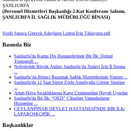
ŞANLIURFA
(Personel Hizmetleri Başkanlığı 2.Kat Konferans Salonu,
ŞANLIURFA İL SAĞLIK MÜDÜRLÜĞÜ BİNASI)
Sözlü Sınava Girecek Adayların Listesi İçin Tıklayınız.pdf
Basında Biz
Şanlıurfa'da Kamu Diş Hastanelerinde Bir İlk: Dental
Tomografi ...
Nefrolojide Büyük Atılım: Şanlıurfa’da Tedavi İçin İl Dışına
...
Şanlıurfa’da Birinci Basamak Sağlık Hizmetlerinde Yatırım ...
Şanlıurfa'da 12 Saat Süren Zorlu Ameliyatla Görme Sinirine
...
Artan Hava Sıcaklıklarına Karşı Uzmanından Hayati Uyarılar
Şanlıurfa'da Bir İlk: “OED” Cihazları Vatandaşların
Hizmetine ...
CEYLANPINAR DEVLET HASTANESİ'NDE BİR İLK:
LAPAROSKOPİK ...
Başkanlıklar