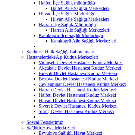
Halfeti İlçe Sağlık müdürlüğü
Halfeti Aile Sağlığı Merkezleri
Hilvan İlçe Sağlık Müdürlüğü
Hilvan Aile Sağlığı Merkezleri
Harran İlçe Sağlık Müdürlüğü
Harran Aile Sağlığı Merkezleri
Karaköprü İlçe Sağlık Müdürlüğü
Karaköprü Aile Sağlığı Merkezleri
Şanlıurfa Halk Sağlığı Laboratuvarı
Hastanelerdeki Aşı Kuduz Merkezleri
Viranşehir Devlet Hastanesi Kuduz Merkezi
Akçakale Devlet Hastanesi Kuduz Merkezi
Birecik Devlet Hastanesi Kuduz Merkezi
Bozova Devlet Hastanesi Kuduz Merkezi
Ceylanpınar Devlet Hastanesi Kuduz Merkezi
Harran Devlet Hastanesi Kuduz Merkezi
Halfeti Devlet Hastanesi Kuduz Merkezi
Hilvan Devlet Hastanesi Kuduz Merkezi
Siverek Devlet Hastanesi Kuduz Merkezi
Suruç Devlet Hastanesi Kuduz Merkezi
Sosyal Tesislerimiz
Sağlıklı Hayat Merkezleri
Eyyübiye Sağlıklı Hayat Merkezi