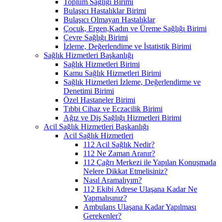
Toplum Sağlığı Birimi
Bulaşıcı Hastalıklar Birimi
Bulaşıcı Olmayan Hastalıklar
Çocuk, Ergen,Kadın ve Üreme Sağlığı Birimi
Çevre Sağlığı Birimi
İzleme, Değerlendime ve İstatistik Birimi
Sağlık Hizmetleri Başkanlığı
Sağlık Hizmetleri Birimi
Kamu Sağlık Hizmetleri Birimi
Sağlık Hizmetleri İzleme, Değerlendirme ve
Denetimi Birimi
Özel Hastaneler Birimi
Tıbbi Cihaz ve Eczacilik Birimi
Ağız ve Diş Sağlığı Hizmetleri Birimi
Acil Sağlık Hizmetleri Başkanlığı
Acil Sağlık Hizmetleri
112 Acil Sağlık Nedir?
112 Ne Zaman Aranır?
112 Çağrı Merkezi ile Yapılan Konuşmada
Nelere Dikkat Etmelisiniz?
Nasıl Aramalıyım?
112 Ekibi Adrese Ulaşana Kadar Ne
Yapmalısınız?
Ambulans Ulaşana Kadar Yapılması
Gerekenler?