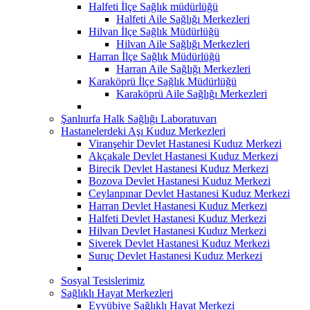
Halfeti İlçe Sağlık müdürlüğü
Halfeti Aile Sağlığı Merkezleri
Hilvan İlçe Sağlık Müdürlüğü
Hilvan Aile Sağlığı Merkezleri
Harran İlçe Sağlık Müdürlüğü
Harran Aile Sağlığı Merkezleri
Karaköprü İlçe Sağlık Müdürlüğü
Karaköprü Aile Sağlığı Merkezleri
Şanlıurfa Halk Sağlığı Laboratuvarı
Hastanelerdeki Aşı Kuduz Merkezleri
Viranşehir Devlet Hastanesi Kuduz Merkezi
Akçakale Devlet Hastanesi Kuduz Merkezi
Birecik Devlet Hastanesi Kuduz Merkezi
Bozova Devlet Hastanesi Kuduz Merkezi
Ceylanpınar Devlet Hastanesi Kuduz Merkezi
Harran Devlet Hastanesi Kuduz Merkezi
Halfeti Devlet Hastanesi Kuduz Merkezi
Hilvan Devlet Hastanesi Kuduz Merkezi
Siverek Devlet Hastanesi Kuduz Merkezi
Suruç Devlet Hastanesi Kuduz Merkezi
Sosyal Tesislerimiz
Sağlıklı Hayat Merkezleri
Eyyübiye Sağlıklı Hayat Merkezi