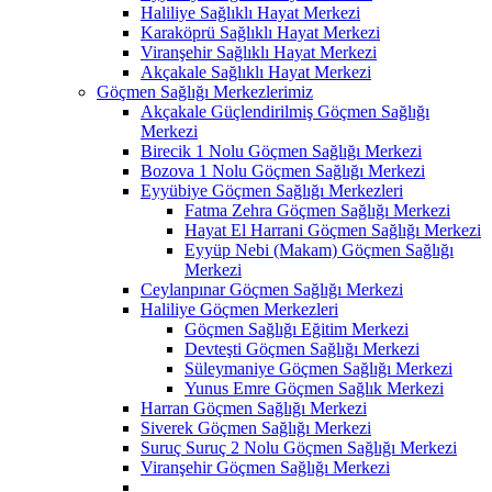
Haliliye Sağlıklı Hayat Merkezi
Karaköprü Sağlıklı Hayat Merkezi
Viranşehir Sağlıklı Hayat Merkezi
Akçakale Sağlıklı Hayat Merkezi
Göçmen Sağlığı Merkezlerimiz
Akçakale Güçlendirilmiş Göçmen Sağlığı
Merkezi
Birecik 1 Nolu Göçmen Sağlığı Merkezi
Bozova 1 Nolu Göçmen Sağlığı Merkezi
Eyyübiye Göçmen Sağlığı Merkezleri
Fatma Zehra Göçmen Sağlığı Merkezi
Hayat El Harrani Göçmen Sağlığı Merkezi
Eyyüp Nebi (Makam) Göçmen Sağlığı
Merkezi
Ceylanpınar Göçmen Sağlığı Merkezi
Haliliye Göçmen Merkezleri
Göçmen Sağlığı Eğitim Merkezi
Devteşti Göçmen Sağlığı Merkezi
Süleymaniye Göçmen Sağlığı Merkezi
Yunus Emre Göçmen Sağlık Merkezi
Harran Göçmen Sağlığı Merkezi
Siverek Göçmen Sağlığı Merkezi
Suruç Suruç 2 Nolu Göçmen Sağlığı Merkezi
Viranşehir Göçmen Sağlığı Merkezi