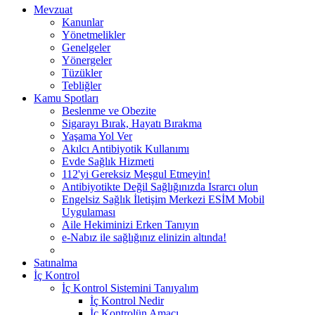
Mevzuat
Kanunlar
Yönetmelikler
Genelgeler
Yönergeler
Tüzükler
Tebliğler
Kamu Spotları
Beslenme ve Obezite
Sigarayı Bırak, Hayatı Bırakma
Yaşama Yol Ver
Akılcı Antibiyotik Kullanımı
Evde Sağlık Hizmeti
112'yi Gereksiz Meşgul Etmeyin!
Antibiyotikte Değil Sağlığınızda Israrcı olun
Engelsiz Sağlık İletişim Merkezi ESİM Mobil
Uygulaması
Aile Hekiminizi Erken Tanıyın
e-Nabız ile sağlığınız elinizin altında!
Satınalma
İç Kontrol
İç Kontrol Sistemini Tanıyalım
İç Kontrol Nedir
İç Kontrolün Amacı