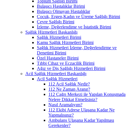
Toplum Sağlığı Birimi
Bulaşıcı Hastalıklar Birimi
Bulaşıcı Olmayan Hastalıklar
Çocuk, Ergen,Kadın ve Üreme Sağlığı Birimi
Çevre Sağlığı Birimi
İzleme, Değerlendime ve İstatistik Birimi
Sağlık Hizmetleri Başkanlığı
Sağlık Hizmetleri Birimi
Kamu Sağlık Hizmetleri Birimi
Sağlık Hizmetleri İzleme, Değerlendirme ve
Denetimi Birimi
Özel Hastaneler Birimi
Tıbbi Cihaz ve Eczacilik Birimi
Ağız ve Diş Sağlığı Hizmetleri Birimi
Acil Sağlık Hizmetleri Başkanlığı
Acil Sağlık Hizmetleri
112 Acil Sağlık Nedir?
112 Ne Zaman Aranır?
112 Çağrı Merkezi ile Yapılan Konuşmada
Nelere Dikkat Etmelisiniz?
Nasıl Aramalıyım?
112 Ekibi Adrese Ulaşana Kadar Ne
Yapmalısınız?
Ambulans Ulaşana Kadar Yapılması
Gerekenler?