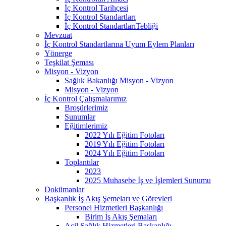
İç Kontrol Tarihçesi
İç Kontrol Standartları
İç Kontrol StandartlarıTebliği
Mevzuat
İç Kontrol Standartlarına Uyum Eylem Planları
Yönerge
Teşkilat Şeması
Misyon - Vizyon
Sağlık Bakanlığı Misyon - Vizyon
Misyon - Vizyon
İç Kontrol Çalışmalarımız
Broşürlerimiz
Sunumlar
Eğitimlerimiz
2022 Yılı Eğitim Fotoları
2019 Yılı Eğitim Fotoları
2024 Yılı Eğitim Fotoları
Toplantılar
2023
2025 Muhasebe İş ve İşlemleri Sunumu
Dokümanlar
Başkanlık İş Akış Şemeları ve Görevleri
Personel Hizmetleri Başkanlığı
Birim İş Akış Şemaları
Acil Sağlık Hizmetleri Başkanlığı