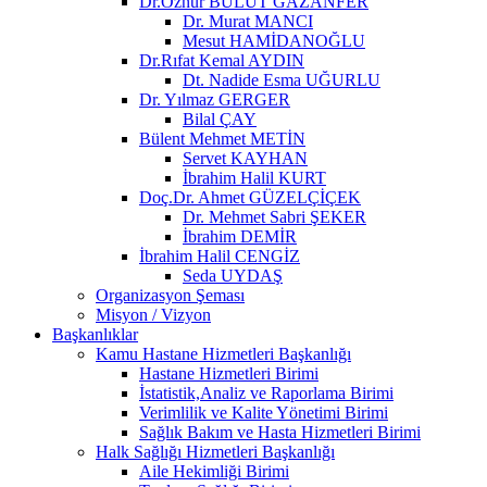
Dr.Öznur BULUT GAZANFER
Dr. Murat MANCI
Mesut HAMİDANOĞLU
Dr.Rıfat Kemal AYDIN
Dt. Nadide Esma UĞURLU
Dr. Yılmaz GERGER
Bilal ÇAY
Bülent Mehmet METİN
Servet KAYHAN
İbrahim Halil KURT
Doç.Dr. Ahmet GÜZELÇİÇEK
Dr. Mehmet Sabri ŞEKER
İbrahim DEMİR
İbrahim Halil CENGİZ
Seda UYDAŞ
Organizasyon Şeması
Misyon / Vizyon
Başkanlıklar
Kamu Hastane Hizmetleri Başkanlığı
Hastane Hizmetleri Birimi
İstatistik,Analiz ve Raporlama Birimi
Verimlilik ve Kalite Yönetimi Birimi
Sağlık Bakım ve Hasta Hizmetleri Birimi
Halk Sağlığı Hizmetleri Başkanlığı
Aile Hekimliği Birimi