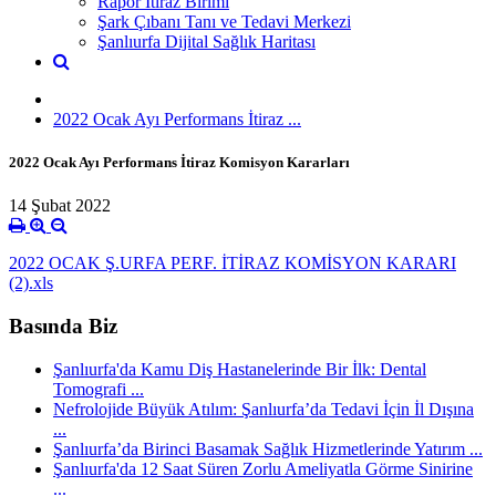
Rapor İtiraz Birimi
Şark Çıbanı Tanı ve Tedavi Merkezi
Şanlıurfa Dijital Sağlık Haritası
2022 Ocak Ayı Performans İtiraz ...
2022 Ocak Ayı Performans İtiraz Komisyon Kararları
14 Şubat 2022
2022 OCAK Ş.URFA PERF. İTİRAZ KOMİSYON KARARI
(2).xls
Basında Biz
Şanlıurfa'da Kamu Diş Hastanelerinde Bir İlk: Dental
Tomografi ...
Nefrolojide Büyük Atılım: Şanlıurfa’da Tedavi İçin İl Dışına
...
Şanlıurfa’da Birinci Basamak Sağlık Hizmetlerinde Yatırım ...
Şanlıurfa'da 12 Saat Süren Zorlu Ameliyatla Görme Sinirine
...