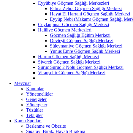
Eyyübiye Göçmen Sağlığı Merkezleri
Fatma Zehra Göçmen Sağlığı Merkezi
Hayat El Harrani Göçmen Sağlığı Merkezi
Eyyüp Nebi (Makam) Göçmen Sağlığı Merk
Ceylanpınar Göçmen Sağlığı Merkezi
Haliliye Göçmen Merkezleri
Göçmen Sağlığı Eğitim Merkezi
Devteşti Göçmen Sağlığı Merkezi
Süleymaniye Göçmen Sağlığı Merkezi
Yunus Emre Göçmen Sağlık Merkezi
Harran Göçmen Sağlığı Merkezi
Siverek Göçmen Sağlığı Merkezi
Suruç Suruç 2 Nolu Göçmen Sağlığı Merkezi
Viranşehir Göçmen Sağlığı Merkezi
Mevzuat
Kanunlar
Yönetmelikler
Genelgeler
Yönergeler
Tüzükler
Tebliğler
Kamu Spotları
Beslenme ve Obezite
Sigarayı Bırak, Hayatı Bırakma