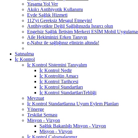
Yaşama Yol Ver
Akılcı Antibiyotik Kullanımı
Evde Sağlık Hizmeti
112'yi Gereksiz Meşgul Etmeyin!
Antibiyotikte Değil Sağlığınızda Israrcı olun
Engelsiz Sağlık İletişim Merkezi ESİM Mobil Uygulama
Aile Hekiminizi Erken Tanıyın
e-Nabız ile sağlığınız elinizin altında!
Satınalma
İç Kontrol
İç Kontrol Sistemini Tanıyalım
İç Kontrol Nedir
İç Kontrolün Amacı
İç Kontrol Tarihçesi
İç Kontrol Standartları
İç Kontrol StandartlarıTebliği
Mevzuat
İç Kontrol Standartlarına Uyum Eylem Planları
Yönerge
Teşkilat Şeması
Misyon - Vizyon
Sağlık Bakanlığı Misyon - Vizyon
Misyon - Vizyon
İç Kontrol Çalışmalarımız