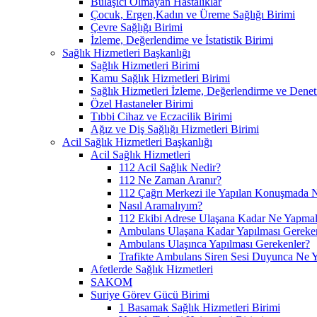
Bulaşıcı Olmayan Hastalıklar
Çocuk, Ergen,Kadın ve Üreme Sağlığı Birimi
Çevre Sağlığı Birimi
İzleme, Değerlendime ve İstatistik Birimi
Sağlık Hizmetleri Başkanlığı
Sağlık Hizmetleri Birimi
Kamu Sağlık Hizmetleri Birimi
Sağlık Hizmetleri İzleme, Değerlendirme ve Denet
Özel Hastaneler Birimi
Tıbbi Cihaz ve Eczacilik Birimi
Ağız ve Diş Sağlığı Hizmetleri Birimi
Acil Sağlık Hizmetleri Başkanlığı
Acil Sağlık Hizmetleri
112 Acil Sağlık Nedir?
112 Ne Zaman Aranır?
112 Çağrı Merkezi ile Yapılan Konuşmada N
Nasıl Aramalıyım?
112 Ekibi Adrese Ulaşana Kadar Ne Yapmal
Ambulans Ulaşana Kadar Yapılması Gereke
Ambulans Ulaşınca Yapılması Gerekenler?
Trafikte Ambulans Siren Sesi Duyunca Ne 
Afetlerde Sağlık Hizmetleri
SAKOM
Suriye Görev Gücü Birimi
1 Basamak Sağlık Hizmetleri Birimi