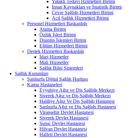
Yataklı Tedavi Hzimetleri Birimi
İnsan Kaynakları ve İstatistik Birimi
Çevre Sağlığı Hizmetleri Birimi
Acil Sağlık Hizmetleri Birimi
Personel Hizmetleri Başkanlığı
Atama Birimi
Özlük İşleri Birimi
Disiplin İşlemleri Birimi
Eğitim Hizmetleri Birimi
Destek Hizmetleri Başkanlığı
İdari Hizmetler
Mali Hizmetler
Sağlık Bilgi Sistemleri
Sağlık Kurumları
Şanlıurfa Dijital Sağlık Haritası
Kamu Hastaneleri
Eyyubiye Ağız ve Diş Sağlığı Merkezi
Siverek Ağız ve Diş Sağlığı Merkezi
Haliliye Ağız Ve Diş Sağlığı Hastanesi
Şanlıurfa Ağız ve Diş Sağlığı Hastanesi
Viransehir Devlet Hastanesi
Siverek Devlet Hastanesi
Suruç Devlet Hastanesi
Hilvan Devlet Hastanesi
Halfeti Devlet Hastanesi