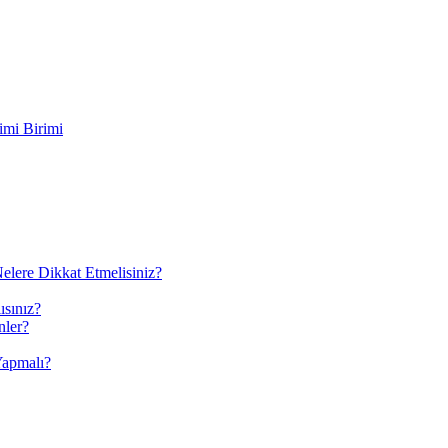
imi Birimi
elere Dikkat Etmelisiniz?
ısınız?
nler?
Yapmalı?