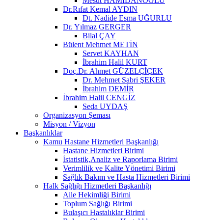
Mesut HAMİDANOĞLU
Dr.Rıfat Kemal AYDIN
Dt. Nadide Esma UĞURLU
Dr. Yılmaz GERGER
Bilal ÇAY
Bülent Mehmet METİN
Servet KAYHAN
İbrahim Halil KURT
Doç.Dr. Ahmet GÜZELÇİÇEK
Dr. Mehmet Sabri ŞEKER
İbrahim DEMİR
İbrahim Halil CENGİZ
Seda UYDAŞ
Organizasyon Şeması
Misyon / Vizyon
Başkanlıklar
Kamu Hastane Hizmetleri Başkanlığı
Hastane Hizmetleri Birimi
İstatistik,Analiz ve Raporlama Birimi
Verimlilik ve Kalite Yönetimi Birimi
Sağlık Bakım ve Hasta Hizmetleri Birimi
Halk Sağlığı Hizmetleri Başkanlığı
Aile Hekimliği Birimi
Toplum Sağlığı Birimi
Bulaşıcı Hastalıklar Birimi