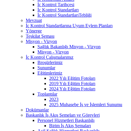
İç Kontrol Tarihçesi
İç Kontrol Standartları
İç Kontrol StandartlarıTebliği
Mevzuat
İç Kontrol Standartlarına Uyum Eylem Planları
Yönerge
Teşkilat Şeması
Misyon - Vizyon
Sağlık Bakanlığı Misyon - Vizyon
Misyon - Vizyon
İç Kontrol Çalışmalarımız
Broşürlerimiz
Sunumlar
Eğitimlerimiz
2022 Yılı Eğitim Fotoları
2019 Yılı Eğitim Fotoları
2024 Yılı Eğitim Fotoları
Toplantılar
2023
2025 Muhasebe İş ve İşlemleri Sunumu
Dokümanlar
Başkanlık İş Akış Şemeları ve Görevleri
Personel Hizmetleri Başkanlığı
Birim İş Akış Şemaları
Acil Sağlık Hizmetleri Başkanlığı