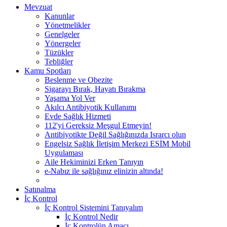
Mevzuat
Kanunlar
Yönetmelikler
Genelgeler
Yönergeler
Tüzükler
Tebliğler
Kamu Spotları
Beslenme ve Obezite
Sigarayı Bırak, Hayatı Bırakma
Yaşama Yol Ver
Akılcı Antibiyotik Kullanımı
Evde Sağlık Hizmeti
112'yi Gereksiz Meşgul Etmeyin!
Antibiyotikte Değil Sağlığınızda Israrcı olun
Engelsiz Sağlık İletişim Merkezi ESİM Mobil
Uygulaması
Aile Hekiminizi Erken Tanıyın
e-Nabız ile sağlığınız elinizin altında!
Satınalma
İç Kontrol
İç Kontrol Sistemini Tanıyalım
İç Kontrol Nedir
İç Kontrolün Amacı