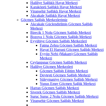
Haliliye Sağlıklı Hayat Merkezi
Karaköprü Sağlıklı Hayat Merkezi
Viranşehir Sağlıklı Hayat Merkezi
Akçakale Sağlıklı Hayat Merkezi
Göçmen Sağlığı Merkezlerimiz
Akçakale Güçlendirilmiş Göçmen Sağlığı
Merkezi
Birecik 1 Nolu Göçmen Sağlığı Merkezi
Bozova 1 Nolu Göçmen Sağlığı Merkezi
Eyyübiye Göçmen Sağlığı Merkezleri
Fatma Zehra Göçmen Sağlığı Merkezi
Hayat El Harrani Göçmen Sağlığı Merkezi
Eyyüp Nebi (Makam) Göçmen Sağlığı
Merkezi
Ceylanpınar Göçmen Sağlığı Merkezi
Haliliye Göçmen Merkezleri
Göçmen Sağlığı Eğitim Merkezi
Devteşti Göçmen Sağlığı Merkezi
Süleymaniye Göçmen Sağlığı Merkezi
Yunus Emre Göçmen Sağlık Merkezi
Harran Göçmen Sağlığı Merkezi
Siverek Göçmen Sağlığı Merkezi
Suruç Suruç 2 Nolu Göçmen Sağlığı Merkezi
Viranşehir Göçmen Sağlığı Merkezi