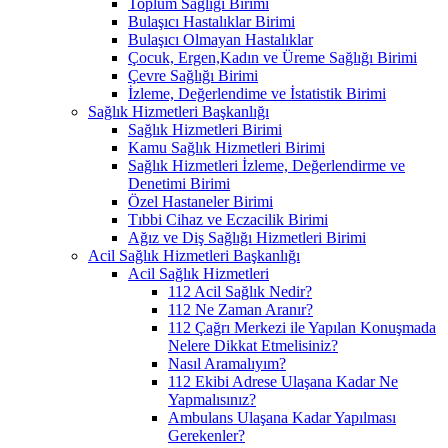
Toplum Sağlığı Birimi
Bulaşıcı Hastalıklar Birimi
Bulaşıcı Olmayan Hastalıklar
Çocuk, Ergen,Kadın ve Üreme Sağlığı Birimi
Çevre Sağlığı Birimi
İzleme, Değerlendime ve İstatistik Birimi
Sağlık Hizmetleri Başkanlığı
Sağlık Hizmetleri Birimi
Kamu Sağlık Hizmetleri Birimi
Sağlık Hizmetleri İzleme, Değerlendirme ve
Denetimi Birimi
Özel Hastaneler Birimi
Tıbbi Cihaz ve Eczacilik Birimi
Ağız ve Diş Sağlığı Hizmetleri Birimi
Acil Sağlık Hizmetleri Başkanlığı
Acil Sağlık Hizmetleri
112 Acil Sağlık Nedir?
112 Ne Zaman Aranır?
112 Çağrı Merkezi ile Yapılan Konuşmada
Nelere Dikkat Etmelisiniz?
Nasıl Aramalıyım?
112 Ekibi Adrese Ulaşana Kadar Ne
Yapmalısınız?
Ambulans Ulaşana Kadar Yapılması
Gerekenler?