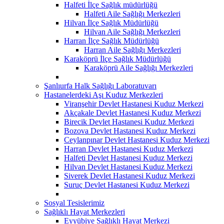
Halfeti İlçe Sağlık müdürlüğü
Halfeti Aile Sağlığı Merkezleri
Hilvan İlçe Sağlık Müdürlüğü
Hilvan Aile Sağlığı Merkezleri
Harran İlçe Sağlık Müdürlüğü
Harran Aile Sağlığı Merkezleri
Karaköprü İlçe Sağlık Müdürlüğü
Karaköprü Aile Sağlığı Merkezleri
Şanlıurfa Halk Sağlığı Laboratuvarı
Hastanelerdeki Aşı Kuduz Merkezleri
Viranşehir Devlet Hastanesi Kuduz Merkezi
Akçakale Devlet Hastanesi Kuduz Merkezi
Birecik Devlet Hastanesi Kuduz Merkezi
Bozova Devlet Hastanesi Kuduz Merkezi
Ceylanpınar Devlet Hastanesi Kuduz Merkezi
Harran Devlet Hastanesi Kuduz Merkezi
Halfeti Devlet Hastanesi Kuduz Merkezi
Hilvan Devlet Hastanesi Kuduz Merkezi
Siverek Devlet Hastanesi Kuduz Merkezi
Suruç Devlet Hastanesi Kuduz Merkezi
Sosyal Tesislerimiz
Sağlıklı Hayat Merkezleri
Eyyübiye Sağlıklı Hayat Merkezi