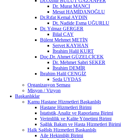
Dr.Öznur BULUT GAZANFER
Dr. Murat MANCI
Mesut HAMİDANOĞLU
Dr.Rıfat Kemal AYDIN
Dt. Nadide Esma UĞURLU
Dr. Yılmaz GERGER
Bilal ÇAY
Bülent Mehmet METİN
Servet KAYHAN
İbrahim Halil KURT
Doç.Dr. Ahmet GÜZELÇİÇEK
Dr. Mehmet Sabri ŞEKER
İbrahim DEMİR
İbrahim Halil CENGİZ
Seda UYDAŞ
Organizasyon Şeması
Misyon / Vizyon
Başkanlıklar
Kamu Hastane Hizmetleri Başkanlığı
Hastane Hizmetleri Birimi
İstatistik,Analiz ve Raporlama Birimi
Verimlilik ve Kalite Yönetimi Birimi
Sağlık Bakım ve Hasta Hizmetleri Birimi
Halk Sağlığı Hizmetleri Başkanlığı
Aile Hekimliği Birimi