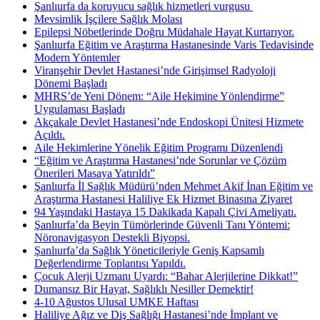
Şanlıurfa da koruyucu sağlık hizmetleri vurgusu ​
Mevsimlik İşçilere Sağlık Molası
Epilepsi Nöbetlerinde Doğru Müdahale Hayat Kurtarıyor.
Şanlıurfa Eğitim ve Araştırma Hastanesinde Varis Tedavisinde
Modern Yöntemler
Viranşehir Devlet Hastanesi’nde Girişimsel Radyoloji
Dönemi Başladı
MHRS’de Yeni Dönem: “Aile Hekimine Yönlendirme”
Uygulaması Başladı
Akçakale Devlet Hastanesi’nde Endoskopi Ünitesi Hizmete
Açıldı.
Aile Hekimlerine Yönelik Eğitim Programı Düzenlendi
“Eğitim ve Araştırma Hastanesi’nde Sorunlar ve Çözüm
Önerileri Masaya Yatırıldı”
Şanlıurfa İl Sağlık Müdürü’nden Mehmet Akif İnan Eğitim ve
Araştırma Hastanesi Haliliye Ek Hizmet Binasına Ziyaret
94 Yaşındaki Hastaya 15 Dakikada Kapalı Çivi Ameliyatı.
Şanlıurfa’da Beyin Tümörlerinde Güvenli Tanı Yöntemi:
Nöronavigasyon Destekli Biyopsi.
Şanlıurfa’da Sağlık Yöneticileriyle Geniş Kapsamlı
Değerlendirme Toplantısı Yapıldı.
Çocuk Alerji Uzmanı Uyardı: “Bahar Alerjilerine Dikkat!”
Dumansız Bir Hayat, Sağlıklı Nesiller Demektir!
4-10 Ağustos Ulusal UMKE Haftası
Haliliye Ağız ve Diş Sağlığı Hastanesi’nde İmplant ve