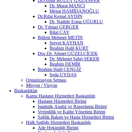
Dr.Öznur BULUT GAZANFER
Dr. Murat MANCI
Mesut HAMİDANOĞLU
Dr.Rıfat Kemal AYDIN
Dt. Nadide Esma UĞURLU
Dr. Yılmaz GERGER
Bilal ÇAY
Bülent Mehmet METİN
Servet KAYHAN
İbrahim Halil KURT
Doç.Dr. Ahmet GÜZELÇİÇEK
Dr. Mehmet Sabri ŞEKER
İbrahim DEMİR
İbrahim Halil CENGİZ
Seda UYDAŞ
Organizasyon Şeması
Misyon / Vizyon
Başkanlıklar
Kamu Hastane Hizmetleri Başkanlığı
Hastane Hizmetleri Birimi
İstatistik,Analiz ve Raporlama Birimi
Verimlilik ve Kalite Yönetimi Birimi
Sağlık Bakım ve Hasta Hizmetleri Birimi
Halk Sağlığı Hizmetleri Başkanlığı
Aile Hekimliği Birimi