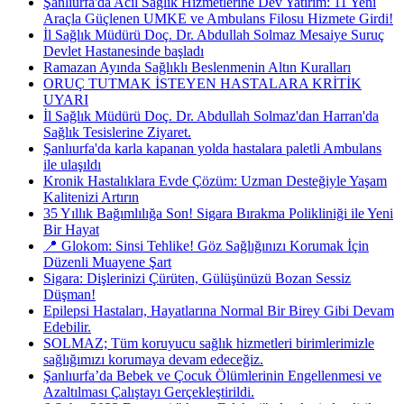
Şanlıurfa'da Acil Sağlık Hizmetlerine Dev Yatırım: 11 Yeni
Araçla Güçlenen UMKE ve Ambulans Filosu Hizmete Girdi!
İl Sağlık Müdürü Doç. Dr. Abdullah Solmaz Mesaiye Suruç
Devlet Hastanesinde başladı
Ramazan Ayında Sağlıklı Beslenmenin Altın Kuralları
ORUÇ TUTMAK İSTEYEN HASTALARA KRİTİK
UYARI
İl Sağlık Müdürü Doç. Dr. Abdullah Solmaz'dan Harran'da
Sağlık Tesislerine Ziyaret.
Şanlıurfa'da karla kapanan yolda hastalara paletli Ambulans
ile ulaşıldı
Kronik Hastalıklara Evde Çözüm: Uzman Desteğiyle Yaşam
Kalitenizi Artırın
35 Yıllık Bağımlılığa Son! Sigara Bırakma Polikliniği ile Yeni
Bir Hayat
📍 Glokom: Sinsi Tehlike! Göz Sağlığınızı Korumak İçin
Düzenli Muayene Şart
Sigara: Dişlerinizi Çürüten, Gülüşünüzü Bozan Sessiz
Düşman!
Epilepsi Hastaları, Hayatlarına Normal Bir Birey Gibi Devam
Edebilir.
SOLMAZ; Tüm koruyucu sağlık hizmetleri birimlerimizle
sağlığımızı korumaya devam edeceğiz.
Şanlıurfa’da Bebek ve Çocuk Ölümlerinin Engellenmesi ve
Azaltılması Çalıştayı Gerçekleştirildi.