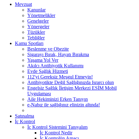
Mevzuat
Kanunlar
Yönetmelikler
Genelgeler
Yönergeler
Tüzükler
Tebliğler
Kamu Spotları
Beslenme ve Obezite
Sigarayı Bırak, Hayatı Bırakma
Yaşama Yol Ver
Akılcı Antibiyotik Kullanımı
Evde Sağlık Hizmeti
112'yi Gereksiz Meşgul Etmeyin!
Antibiyotikte Değil Sağlığınızda Israrcı olun
Engelsiz Sağlık İletişim Merkezi ESİM Mobil
Uygulaması
Aile Hekiminizi Erken Tanıyın
e-Nabız ile sağlığınız elinizin altında!
Satınalma
İç Kontrol
İç Kontrol Sistemini Tanıyalım
İç Kontrol Nedir
İç Kontrolün Amacı