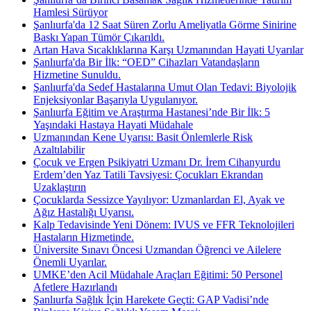
Hamlesi Sürüyor
Şanlıurfa'da 12 Saat Süren Zorlu Ameliyatla Görme Sinirine
Baskı Yapan Tümör Çıkarıldı.
Artan Hava Sıcaklıklarına Karşı Uzmanından Hayati Uyarılar
Şanlıurfa'da Bir İlk: “OED” Cihazları Vatandaşların
Hizmetine Sunuldu.
Şanlıurfa'da Sedef Hastalarına Umut Olan Tedavi: Biyolojik
Enjeksiyonlar Başarıyla Uygulanıyor.
Şanlıurfa Eğitim ve Araştırma Hastanesi’nde Bir İlk: 5
Yaşındaki Hastaya Hayati Müdahale
Uzmanından Kene Uyarısı: Basit Önlemlerle Risk
Azaltılabilir
Çocuk ve Ergen Psikiyatri Uzmanı Dr. İrem Cihanyurdu
Erdem’den Yaz Tatili Tavsiyesi: Çocukları Ekrandan
Uzaklaştırın
Çocuklarda Sessizce Yayılıyor: Uzmanlardan El, Ayak ve
Ağız Hastalığı Uyarısı.
Kalp Tedavisinde Yeni Dönem: IVUS ve FFR Teknolojileri
Hastaların Hizmetinde.
Üniversite Sınavı Öncesi Uzmandan Öğrenci ve Ailelere
Önemli Uyarılar.
UMKE’den Acil Müdahale Araçları Eğitimi: 50 Personel
Afetlere Hazırlandı
Şanlıurfa Sağlık İçin Harekete Geçti: GAP Vadisi’nde