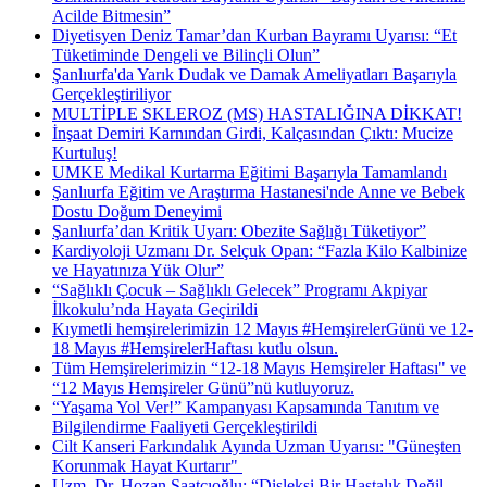
Acilde Bitmesin”
Diyetisyen Deniz Tamar’dan Kurban Bayramı Uyarısı: “Et
Tüketiminde Dengeli ve Bilinçli Olun”
Şanlıurfa'da Yarık Dudak ve Damak Ameliyatları Başarıyla
Gerçekleştiriliyor
MULTİPLE SKLEROZ (MS) HASTALIĞINA DİKKAT!
İnşaat Demiri Karnından Girdi, Kalçasından Çıktı: Mucize
Kurtuluş!
UMKE Medikal Kurtarma Eğitimi Başarıyla Tamamlandı
Şanlıurfa Eğitim ve Araştırma Hastanesi'nde Anne ve Bebek
Dostu Doğum Deneyimi
Şanlıurfa’dan Kritik Uyarı: Obezite Sağlığı Tüketiyor”
Kardiyoloji Uzmanı Dr. Selçuk Opan: “Fazla Kilo Kalbinize
ve Hayatınıza Yük Olur”
“Sağlıklı Çocuk – Sağlıklı Gelecek” Programı Akpiyar
İlkokulu’nda Hayata Geçirildi
Kıymetli hemşirelerimizin 12 Mayıs #HemşirelerGünü ve 12-
18 Mayıs #HemşirelerHaftası kutlu olsun.
Tüm Hemşirelerimizin “12-18 Mayıs Hemşireler Haftası" ve
“12 Mayıs Hemşireler Günü”nü kutluyoruz.
“Yaşama Yol Ver!” Kampanyası Kapsamında Tanıtım ve
Bilgilendirme Faaliyeti Gerçekleştirildi
Cilt Kanseri Farkındalık Ayında Uzman Uyarısı: "Güneşten
Korunmak Hayat Kurtarır" ​
Uzm. Dr. Hozan Saatçıoğlu: “Disleksi Bir Hastalık Değil,