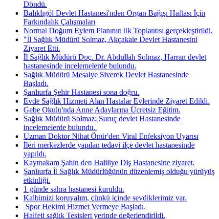
Döndü.
Balıklıgöl Devlet Hastanesi'nden Organ Bağışı Haftası İçin
Farkındalık Çalışmaları
Normal Doğum Eylem Planının ilk Toplantısı gerçekleştirildi.
"İl Sağlık Müdürü Solmaz, Akçakale Devlet Hastanesini
Ziyaret Etti.
İl Sağlık Müdürü Doç. Dr. Abdullah Solmaz, Harran devlet
hastanesinde incelemelerde bulundu.
Sağlık Müdürü Mesaiye Siverek Devlet Hastanesinde
Başladı.
Şanlıurfa Şehir Hastanesi sona doğru.
Evde Sağlık Hizmeti Alan Hastalar Evlerinde Ziyaret Edildi.
Gebe Okulu'nda Anne Adaylarına Ücretsiz Eğitim.
Sağlık Müdürü Solmaz; Suruç devlet Hastanesinde
incelemelerde bulundu. ​
Uzman Doktor Nihat Önür'den Viral Enfeksiyon Uyarısı
İleri merkezlerde yapılan tedavi ilçe devlet hastanesinde
yapıldı.
Kaymakam Şahin den Haliliye Diş Hastanesine ziyaret.
Şanlıurfa İl Sağlık Müdürlüğünün düzenlemiş olduğu yürüyüş
etkinliği.
1 günde sahra hastanesi kuruldu.
Kalbimizi koruyalım, çünkü içinde sevdiklerimiz var.
​ Spor Hekimi Hizmet Vermeye Başladı.
Halfeti sağlık Tesisleri yerinde değerlendirildi.