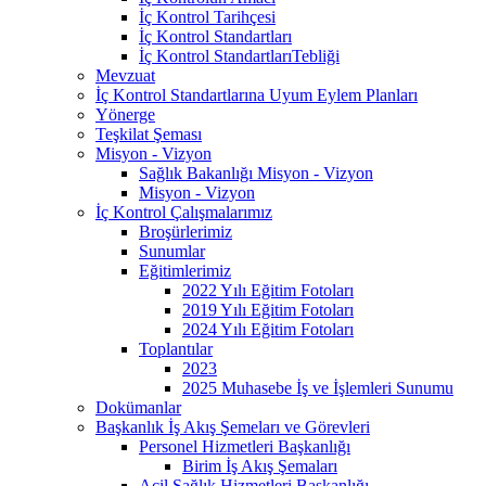
İç Kontrol Tarihçesi
İç Kontrol Standartları
İç Kontrol StandartlarıTebliği
Mevzuat
İç Kontrol Standartlarına Uyum Eylem Planları
Yönerge
Teşkilat Şeması
Misyon - Vizyon
Sağlık Bakanlığı Misyon - Vizyon
Misyon - Vizyon
İç Kontrol Çalışmalarımız
Broşürlerimiz
Sunumlar
Eğitimlerimiz
2022 Yılı Eğitim Fotoları
2019 Yılı Eğitim Fotoları
2024 Yılı Eğitim Fotoları
Toplantılar
2023
2025 Muhasebe İş ve İşlemleri Sunumu
Dokümanlar
Başkanlık İş Akış Şemeları ve Görevleri
Personel Hizmetleri Başkanlığı
Birim İş Akış Şemaları
Acil Sağlık Hizmetleri Başkanlığı