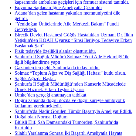
kapsamında ambulans geçişleri için fermuar sistemi tanıtıldı.
Boynuna Saplanan İğne Ameliyatla Çıkartıldı
Adana’dan gelen hastanın yakınları memnuniyetini dile
getirdi.
“Yenidoğan Ünitelerinde Aile Merkezli Bakım” Paneli
Gerçekleşti.
Birecik Devlet Hastanesi Göğüs Hastalıkları Uzmanı Dr. İlkin
Yetişkin'den KOAH Uyarısı: “Sinsi İlerliyor, Tedaviye Erken
Başlamak Şart”
Fizik tedavide özellikli alanlar oluşturuldu.
Şanlıurfa İl Sağlık Müdürü Solmaz ‘Yeni Aile Hekimliği’ ile
ilgili bilgilendirme yaptı
Gaziantep ten geldi Şanlıurfa da tedavi oldu.
Solmaz “Toplum Ağız ve Diş Sağlığı Haftası” kutlu olsun.
Sağlık Ağızda Başlar.
Şanlıurfa İl Sağlık Müdürlüğü’nden Kanserle Mücadelede
Örnek Hizmet: Erken Teşhis Uyarısı
Umke’den gerçeği aratmayan tatbikat
Doğru zamanda doğru dozda ve doğru süreyle antibiyotik
kullanımı gerekmektedir.
Şanlıurfa'da Nadir Görülen Tümör Başarıyla Ameliyat Edildi.
Doğal olan Normal Doğum.
Bitlisli Elif, Şah Damarındaki Tümörden, Şanlıurfa’da
Kurtuldu
Silahlı Yaralanma Sonrası İki Başarılı Ameliyatla Hayata