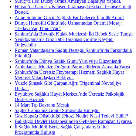
Suruç’ta İleri Düzey Omuz Ameliyatı Başarıyla Yapıldı.
Hilvan’da Ücretsiz Kanser Taramasıyla Erken Teşhise Güçlü
Destek.
Anne Sütünün Gücü: Sağlıklı Bir Gelecek İçin İlk Adım!
Dünya Hemofili Günü’nde Uzmanından Önemli Mesaj:
“Tedavi Var, Umut Var”
Şanlıurfa’da Biyonik Kulak Mucizesi: İki Bebek Sesle Tanıştı
Yenidoğanlarda Göz Dibi Taraması Görme Kaybını
Önleyebilir
Roman Vatandaşlara Sağlık Desteği: Şanlıurfa’da Farkındalık
Etkinliği.
Şanlıurfa’da Dünya Sağlık Günü Yürüyüşü Düzenlendi
Ambulansta Mucize Doğum: Paramediklerin Zamanla Yarışı
Şanlıurfa’da Ücretsiz Fizyoterapi Hizmeti: Sağlıklı Hayat
Merkezi Vatandaşları Bekliyor.
Yüzde Şimşek Gibi Çarpan Ağrı: Trigeminal Nevraljiye
Dikkat.
Eyyübiye Sağlıklı Hayat Merkezi’nde Ücretsiz Psikolojik
Destek Hizmeti
14 Mart Tıp Bayramı Mesajı ​
Sağlık Camiamız Gönül Sofrasında Buluştu ​
Göz Kapağı Düşüklüğü (Pitoz) Nedir? Nasıl Tedavi Edilir?
Balıklıgöl Devlet Hastanesi’nden Gebelere Ramazan Uyarısı.
İl Sağlık Müdürü Berk, Sağlık Çalışanlarıyla İftar
Programında Buluştu