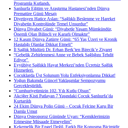
Programla Kutlandı.
Şanlıurfa Eğitim ve Araştırma Hastanesi’nden Dünya
Prematüre Günü Mesajı
Diyetisyen Hatice Aslan: “Sağlıklı Beslenme ve Hareket
Diyabetin Kontrolünde Temel Unsurdur”
Dünya Diyabet Günü: “Diyabetle Yaşam Mümkündür,
Önemli Olan Bilinçli ve Kararlı Olmaktır”
12 Kasım Dünya Zatürre Günü: “65 Yaş Üzeri ve Kronik
Hastalığı Olanlar Dikkat Etmeli”
İl Sağlık Müdürü Dr. Erhan Berk’ten Birecik’e Ziyaret
“Gebelik Zehirlenmesi Anne ve Bebek Sağlığını Tehdit
Ediyor” ​
Eyyübiye Sağlıklı Hayat Merkezi’nden Ücretsiz Sağlık
Hizmetleri.
Çocuklarda Üst Solunum Yolu Enfeksiyonlarına Dikkat!
Yoğun Bakımda Güncel Yaklaşımlar Sempozyumu
Gerçekleştirildi.
“Cumhuriyetimizin 102. Yılı Kutlu Olsun”
Akciğer Kisti Patlayan 7 Yaşındaki Çocuk Şanlıurfa’da
Kurtarıldı
24 Ekim Dünya Polio Günü – Çocuk Felcine Karşı Bir
Damla Umut
Dünya Osteoporoz Gününde Uyarı: “Kemiklerimizin
Erimesine Müsaade Etmeyelim”
Kekemelik Bir Engel Değil, Farklı Bir Konuşma Biçimidir