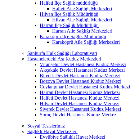
Halfeti İlçe Sağlık müdürlüğü
Halfeti Aile Sağlığı Merkezleri
Hilvan İlçe Sağlık Müdürlüğü
Hilvan Aile Sağlığı Merkezleri
Harran İlçe Sağlık Müdürlüğü
Harran Aile Sağlığı Merkezleri
Karaköprü İlçe Sağlık Müdürlüğü
Karaköprü Aile Sağlığı Merkezleri
Şanlıurfa Halk Sağlığı Laboratuvarı
Hastanelerdeki Aşı Kuduz Merkezleri
Viranşehir Devlet Hastanesi Kuduz Merkezi
Akçakale Devlet Hastanesi Kuduz Merkezi
Birecik Devlet Hastanesi Kuduz Merkezi
Bozova Devlet Hastanesi Kuduz Merkezi
Ceylanpınar Devlet Hastanesi Kuduz Merkezi
Harran Devlet Hastanesi Kuduz Merkezi
Halfeti Devlet Hastanesi Kuduz Merkezi
Hilvan Devlet Hastanesi Kuduz Merkezi
Siverek Devlet Hastanesi Kuduz Merkezi
Suruç Devlet Hastanesi Kuduz Merkezi
Sosyal Tesislerimiz
Sağlıklı Hayat Merkezleri
Eyyübiye Sağlıklı Hayat Merkezi