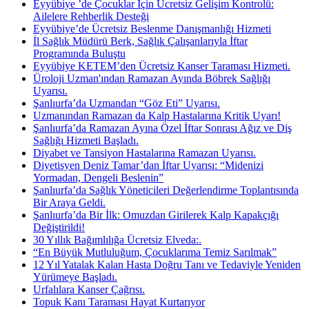
Eyyübiye ’de Çocuklar İçin Ücretsiz Gelişim Kontrolü:
Ailelere Rehberlik Desteği
Eyyübiye’de Ücretsiz Beslenme Danışmanlığı Hizmeti
İl Sağlık Müdürü Berk, Sağlık Çalışanlarıyla İftar
Programında Buluştu
Eyyübiye KETEM’den Ücretsiz Kanser Taraması Hizmeti.
Üroloji Uzman'ından Ramazan Ayında Böbrek Sağlığı
Uyarısı.
Şanlıurfa’da Uzmandan “Göz Eti” Uyarısı.
Uzmanından Ramazan da Kalp Hastalarına Kritik Uyarı!
Şanlıurfa’da Ramazan Ayına Özel İftar Sonrası Ağız ve Diş
Sağlığı Hizmeti Başladı.
Diyabet ve Tansiyon Hastalarına Ramazan Uyarısı.
Diyetisyen Deniz Tamar’dan İftar Uyarısı: “Midenizi
Yormadan, Dengeli Beslenin”
Şanlıurfa’da Sağlık Yöneticileri Değerlendirme Toplantısında
Bir Araya Geldi.
Şanlıurfa’da Bir İlk: Omuzdan Girilerek Kalp Kapakçığı
Değiştirildi!
30 Yıllık Bağımlılığa Ücretsiz Elveda:.
“En Büyük Mutluluğum, Çocuklarıma Temiz Sarılmak”
12 Yıl Yatalak Kalan Hasta Doğru Tanı ve Tedaviyle Yeniden
Yürümeye Başladı.
Urfalılara Kanser Çağrısı.
Topuk Kanı Taraması Hayat Kurtarıyor