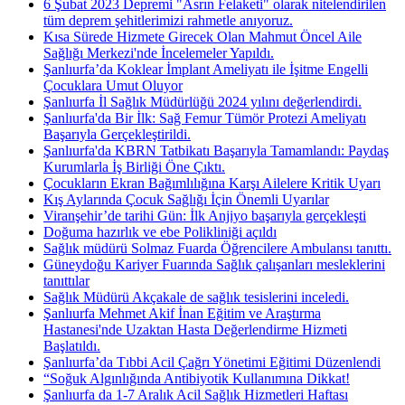
6 Şubat 2023 Depremi "Asrın Felaketi" olarak nitelendirilen
tüm deprem şehitlerimizi rahmetle anıyoruz.
Kısa Sürede Hizmete Girecek Olan Mahmut Öncel Aile
Sağlığı Merkezi'nde İncelemeler Yapıldı.
Şanlıurfa’da Koklear İmplant Ameliyatı ile İşitme Engelli
Çocuklara Umut Oluyor
Şanlıurfa İl Sağlık Müdürlüğü 2024 yılını değerlendirdi.
Şanlıurfa'da Bir İlk: Sağ Femur Tümör Protezi Ameliyatı
Başarıyla Gerçekleştirildi.
Şanlıurfa'da KBRN Tatbikatı Başarıyla Tamamlandı: Paydaş
Kurumlarla İş Birliği Öne Çıktı.
Çocukların Ekran Bağımlılığına Karşı Ailelere Kritik Uyarı
Kış Aylarında Çocuk Sağlığı İçin Önemli Uyarılar
Viranşehir’de tarihi Gün: İlk Anjiyo başarıyla gerçekleşti
Doğuma hazırlık ve ebe Polikliniği açıldı
Sağlık müdürü Solmaz Fuarda Öğrencilere Ambulansı tanıttı.
Güneydoğu Kariyer Fuarında Sağlık çalışanları mesleklerini
tanıttılar
Sağlık Müdürü Akçakale de sağlık tesislerini inceledi.
Şanlıurfa Mehmet Akif İnan Eğitim ve Araştırma
Hastanesi'nde Uzaktan Hasta Değerlendirme Hizmeti
Başlatıldı.
Şanlıurfa’da Tıbbi Acil Çağrı Yönetimi Eğitimi Düzenlendi
“Soğuk Algınlığında Antibiyotik Kullanımına Dikkat!
Şanlıurfa da 1-7 Aralık Acil Sağlık Hizmetleri Haftası