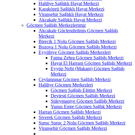
Haliliye Sağlıklı Hayat Merkezi
Karaköprü Sağlıklı Hayat Merkezi
Viranşehir Sağlıklı Hayat Merkezi
Akçakale Sağlıklı Hayat Merkezi
Göçmen Sağlığı Merkezlerimiz
Akçakale Güçlendirilmiş Göçmen Sağlığı
Merkezi
Birecik 1 Nolu Göçmen Sağlığı Merkezi
Bozova 1 Nolu Göçmen Sağlığı Merkezi
Eyyübiye Göçmen Sağlığı Merkezleri
Fatma Zehra Göçmen Sağlığı Merkezi
Hayat El Harrani Göçmen Sağlığı Merkezi
Eyyüp Nebi (Makam) Göçmen Sağlığı
Merkezi
Ceylanpınar Göçmen Sağlığı Merkezi
Haliliye Göçmen Merkezleri
Göçmen Sağlığı Eğitim Merkezi
Devteşti Göçmen Sağlığı Merkezi
Süleymaniye Göçmen Sağlığı Merkezi
Yunus Emre Göçmen Sağlık Merkezi
Harran Göçmen Sağlığı Merkezi
Siverek Göçmen Sağlığı Merkezi
Suruç Suruç 2 Nolu Göçmen Sağlığı Merkezi
Viranşehir Göçmen Sağlığı Merkezi