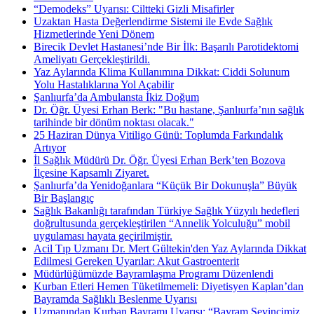
“Demodeks” Uyarısı: Ciltteki Gizli Misafirler
Uzaktan Hasta Değerlendirme Sistemi ile Evde Sağlık
Hizmetlerinde Yeni Dönem
Birecik Devlet Hastanesi’nde Bir İlk: Başarılı Parotidektomi
Ameliyatı Gerçekleştirildi.
Yaz Aylarında Klima Kullanımına Dikkat: Ciddi Solunum
Yolu Hastalıklarına Yol Açabilir
Şanlıurfa’da Ambulansta İkiz Doğum
Dr. Öğr. Üyesi Erhan Berk: "Bu hastane, Şanlıurfa’nın sağlık
tarihinde bir dönüm noktası olacak."
25 Haziran Dünya Vitiligo Günü: Toplumda Farkındalık
Artıyor
İl Sağlık Müdürü Dr. Öğr. Üyesi Erhan Berk’ten Bozova
İlçesine Kapsamlı Ziyaret.
Şanlıurfa’da Yenidoğanlara “Küçük Bir Dokunuşla” Büyük
Bir Başlangıç
Sağlık Bakanlığı tarafından Türkiye Sağlık Yüzyılı hedefleri
doğrultusunda gerçekleştirilen “Annelik Yolculuğu” mobil
uygulaması hayata geçirilmiştir.
Acil Tıp Uzmanı Dr. Mert Gültekin'den Yaz Aylarında Dikkat
Edilmesi Gereken Uyarılar: Akut Gastroenterit
Müdürlüğümüzde Bayramlaşma Programı Düzenlendi
Kurban Etleri Hemen Tüketilmemeli: Diyetisyen Kaplan’dan
Bayramda Sağlıklı Beslenme Uyarısı
Uzmanından Kurban Bayramı Uyarısı: “Bayram Sevincimiz