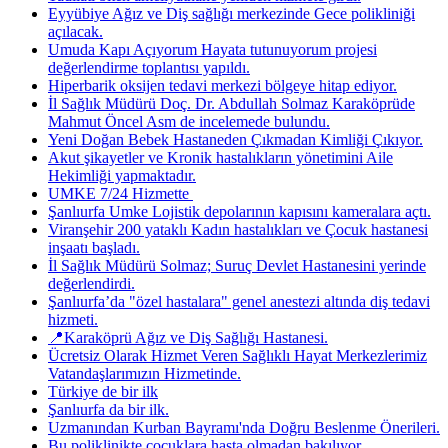
Eyyübiye Ağız ve Diş sağlığı merkezinde Gece polikliniği
açılacak.
Umuda Kapı Açıyorum Hayata tutunuyorum projesi
değerlendirme toplantısı yapıldı.
Hiperbarik oksijen tedavi merkezi bölgeye hitap ediyor.
İl Sağlık Müdürü Doç. Dr. Abdullah Solmaz Karaköprüde
Mahmut Öncel Asm de incelemede bulundu.
Yeni Doğan Bebek Hastaneden Çıkmadan Kimliği Çıkıyor.
Akut şikayetler ve Kronik hastalıkların yönetimini Aile
Hekimliği yapmaktadır.
UMKE 7/24 Hizmette ​
Şanlıurfa Umke Lojistik depolarının kapısını kameralara açtı.
Viranşehir 200 yataklı Kadın hastalıkları ve Çocuk hastanesi
inşaatı başladı.
İl Sağlık Müdürü Solmaz; Suruç Devlet Hastanesini yerinde
değerlendirdi.
Şanlıurfa’da "özel hastalara" genel anestezi altında diş tedavi
hizmeti.
📍Karaköprü Ağız ve Diş Sağlığı Hastanesi.
Ücretsiz Olarak Hizmet Veren Sağlıklı Hayat Merkezlerimiz
Vatandaşlarımızın Hizmetinde.
Türkiye de bir ilk
Şanlıurfa da bir ilk.
Uzmanından Kurban Bayramı'nda Doğru Beslenme Önerileri.
Bu poliklinikte çocuklara hasta olmadan bakılıyor.