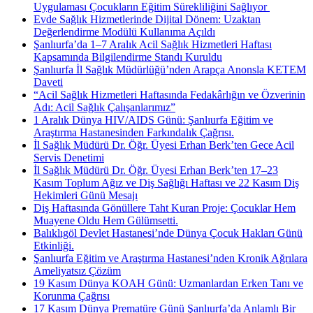
Uygulaması Çocukların Eğitim Sürekliliğini Sağlıyor ​
Evde Sağlık Hizmetlerinde Dijital Dönem: Uzaktan
Değerlendirme Modülü Kullanıma Açıldı
Şanlıurfa’da 1–7 Aralık Acil Sağlık Hizmetleri Haftası
Kapsamında Bilgilendirme Standı Kuruldu
Şanlıurfa İl Sağlık Müdürlüğü’nden Arapça Anonsla KETEM
Daveti
“Acil Sağlık Hizmetleri Haftasında Fedakârlığın ve Özverinin
Adı: Acil Sağlık Çalışanlarımız”
1 Aralık Dünya HIV/AIDS Günü: Şanlıurfa Eğitim ve
Araştırma Hastanesinden Farkındalık Çağrısı.
İl Sağlık Müdürü Dr. Öğr. Üyesi Erhan Berk’ten Gece Acil
Servis Denetimi
İl Sağlık Müdürü Dr. Öğr. Üyesi Erhan Berk’ten 17–23
Kasım Toplum Ağız ve Diş Sağlığı Haftası ve 22 Kasım Diş
Hekimleri Günü Mesajı
Diş Haftasında Gönüllere Taht Kuran Proje: Çocuklar Hem
Muayene Oldu Hem Gülümsetti.
Balıklıgöl Devlet Hastanesi’nde Dünya Çocuk Hakları Günü
Etkinliği.
Şanlıurfa Eğitim ve Araştırma Hastanesi’nden Kronik Ağrılara
Ameliyatsız Çözüm
19 Kasım Dünya KOAH Günü: Uzmanlardan Erken Tanı ve
Korunma Çağrısı
17 Kasım Dünya Prematüre Günü Şanlıurfa’da Anlamlı Bir