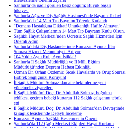
Merkezlerine Önemli Ziyaret
Şanlıurfa’da nadir görülen beşiz doğum: Büyük başarı
hikayesi
Şanlıurfa Ağız ve Diş Sağlığı Hastanesi’nde Başarılı Tedavi
Şanlıurfa’da 14 Mart Tıp Bayramı Törenle Kutlandı
"Demans Hastalığına Dikkat! Unutkanlığı Hafife Almayın"
Tüm Sağlık Çalışanlarının 14 Mart Tıp Bayramı Kutlu Olsun.
Sağlıklı Hayat Merkezi’nden Ücretsiz Sağlık Hizmetleri İçin
Önemli Adım
Şanlıurfa’daki Diş Hastanelerinde Ramazan Ayında İftar
Sonrası Hizmet Memnuniyeti Artıyor
104 Yıldır Aynı Ruh, Aynı İstiklal!
Şanlıurfa İl Sağlık Müdürlüğü ve İl Milli Eğitim
Müdürlüğü’nden Deprem Haftası Etkinliği
Uzman Dr. Orhan Özdemir: Sıcak Havalarda ve Oruç Sonrası
Böbrek Sağlığınızı Koruyun!
İl Sağlık Müdürü Solmaz’dan aile hekimlerine yeni
yönetmelik ziyaretleri
İl Sağlık Müdürü Doç. Dr. Abdullah Solmaz, boğulma
tehlikesi geçiren bebeği kurtaran 112 Sağlık çalışanını tebrik
etti
İl Sağlık Müdürü Doç. Dr. Abdullah Solmaz’dan Devteştinde
ki sağlık tesislerinde Detaylı İnceleme
Ramazan Ayında Sağlıklı Beslenmenin Önemi
Şanlıurfa'da 112 Çağrı Merkezi Ekipleri Hayat Kurtardı