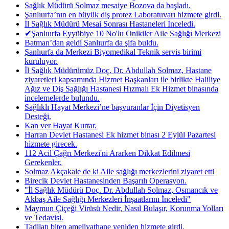
Sağlık Müdürü Solmaz mesaiye Bozova da başladı.
Şanlıurfa’nın en büyük diş protez Laboratuvarı hizmete girdi.
İl Sağlık Müdürü Mesai Sonrası Hastaneleri İnceledi.
✔Şanlıurfa Eyyübiye 10 No'lu Onikiler Aile Sağlığı Merkezi
Batman’dan geldi Şanlıurfa da şifa buldu.
Şanlıurfa da Merkezi Biyomedikal Teknik servis birimi
kuruluyor.
İl Sağlık Müdürümüz Doç. Dr. Abdullah Solmaz, Hastane
ziyaretleri kapsamında Hizmet Başkanları ile birlikte Haliliye
Ağız ve Diş Sağlığı Hastanesi Hızmalı Ek Hizmet binasında
incelemelerde bulundu.
Sağlıklı Hayat Merkezi’ne başvuranlar İçin Diyetisyen
Desteği.
Kan ver Hayat Kurtar.
Harran Devlet Hastanesi Ek hizmet binası 2 Eylül Pazartesi
hizmete girecek.
112 Acil Çağrı Merkezi'ni Ararken Dikkat Edilmesi
Gerekenler.
Solmaz Akçakale de ki Aile sağlığı merkezlerini ziyaret etti
Birecik Devlet Hastanesinden Başarılı Operasyon.
"İl Sağlık Müdürü Doç. Dr. Abdullah Solmaz, Osmancık ve
Akbaş Aile Sağlığı Merkezleri İnşaatlarını İnceledi"
Maymun Çiçeği Virüsü Nedir, Nasıl Bulaşır, Korunma Yolları
ve Tedavisi.
Tadilatı biten ameliyathane yeniden hizmete girdi.