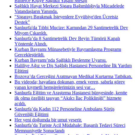
Binlerce Kişiye Sağlıklı Yaşam Mesajı
Sağlıklı Hayat Merkezi Sigara Bağımlılığıyla Mücadelede
Vatandaşların Yanında.
"Sigarayı Bırakmak İsteyenlere Eyyübiye'den Ücretsiz
Destek”
Şanlıurfa'da Tıbbi Mucize: Karnından 29 Santimetrelik Dev
Miyom Çıkarıldı.
Şanlıurfa’da 8 Santimetrelik Dev Beyin Tümörü Kapalı
Yöntemle Alındı.
Kurban Bayramı Münasebetiyle Bayramlaşma Programı
Gerçekleştirildi.
Kurban Bayramı’nda Sağlıklı Beslenme Uyarısı.
Haliliye Ağız ve Diş Sağlığı Hastanesi Personeline İlk Yardım
Eğitimi
Bozova’da Gerçeğini Aratmayan Medikal Kurtarma Tatbikatı.
Bu videoda; hayatlara dokunan, emek veren, sabırla görev
yapan kıymetli hemşirelerimizin sesi var…
Şanlıurfa Eğitim ve Araştırma Hastanesi bünyesinde, kentte
ilk olma özelliği taşıyan “Akılcı İlaç Polikliniği” hizmete
açıldı.
Şanlıurfa’da Kadın 112 Personeline Ambulans Sürüş
Güvenliği Eğitimi
Her yeni doğumda bir umut yeşerir.
Şanlıurfa’da Turiste Acil Müdahale: Başarılı Tedavi Süreci
Memnuniyetle Sonuçlandı