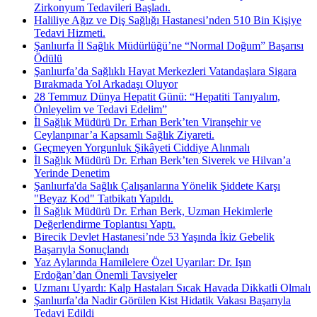
Zirkonyum Tedavileri Başladı.
Haliliye Ağız ve Diş Sağlığı Hastanesi’nden 510 Bin Kişiye
Tedavi Hizmeti.
Şanlıurfa İl Sağlık Müdürlüğü’ne “Normal Doğum” Başarısı
Ödülü
Şanlıurfa’da Sağlıklı Hayat Merkezleri Vatandaşlara Sigara
Bırakmada Yol Arkadaşı Oluyor
28 Temmuz Dünya Hepatit Günü: “Hepatiti Tanıyalım,
Önleyelim ve Tedavi Edelim”
İl Sağlık Müdürü Dr. Erhan Berk’ten Viranşehir ve
Ceylanpınar’a Kapsamlı Sağlık Ziyareti.
Geçmeyen Yorgunluk Şikâyeti Ciddiye Alınmalı
İl Sağlık Müdürü Dr. Erhan Berk’ten Siverek ve Hilvan’a
Yerinde Denetim
Şanlıurfa'da Sağlık Çalışanlarına Yönelik Şiddete Karşı
"Beyaz Kod" Tatbikatı Yapıldı.
İl Sağlık Müdürü Dr. Erhan Berk, Uzman Hekimlerle
Değerlendirme Toplantısı Yaptı.
Birecik Devlet Hastanesi’nde 53 Yaşında İkiz Gebelik
Başarıyla Sonuçlandı
Yaz Aylarında Hamilelere Özel Uyarılar: Dr. Işın
Erdoğan’dan Önemli Tavsiyeler
Uzmanı Uyardı: Kalp Hastaları Sıcak Havada Dikkatli Olmalı
Şanlıurfa’da Nadir Görülen Kist Hidatik Vakası Başarıyla
Tedavi Edildi