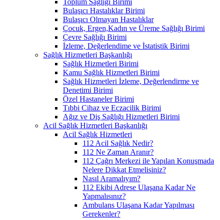
Toplum Sağlığı Birimi
Bulaşıcı Hastalıklar Birimi
Bulaşıcı Olmayan Hastalıklar
Çocuk, Ergen,Kadın ve Üreme Sağlığı Birimi
Çevre Sağlığı Birimi
İzleme, Değerlendime ve İstatistik Birimi
Sağlık Hizmetleri Başkanlığı
Sağlık Hizmetleri Birimi
Kamu Sağlık Hizmetleri Birimi
Sağlık Hizmetleri İzleme, Değerlendirme ve
Denetimi Birimi
Özel Hastaneler Birimi
Tıbbi Cihaz ve Eczacilik Birimi
Ağız ve Diş Sağlığı Hizmetleri Birimi
Acil Sağlık Hizmetleri Başkanlığı
Acil Sağlık Hizmetleri
112 Acil Sağlık Nedir?
112 Ne Zaman Aranır?
112 Çağrı Merkezi ile Yapılan Konuşmada
Nelere Dikkat Etmelisiniz?
Nasıl Aramalıyım?
112 Ekibi Adrese Ulaşana Kadar Ne
Yapmalısınız?
Ambulans Ulaşana Kadar Yapılması
Gerekenler?