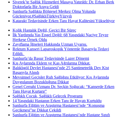
Siverek’te Sağlık Hizmetleri Masaya Yatırıldı: Dr. Erhan Berk
Doktorlarla Bir Araya Geldi
Şanlıurfa Sağlıkta Bölgesel Merkez Olma Yolunda
Güçleniyor.#SağlıklıTürkiyeYüzyılı
Katarakt Tedavisinde Erken Tanı Hayat Kalitesini Yükseltiyor
Kolik Hastalık Değil, Geçici Bir Süreç
İlk Yardımda Yaş Engel Değil: 68 Yaşındaki Naciye Teyze
Herkese Örnek Oldu
Zayıflama İğneleri Hakkında Uzman Uyarısı.
Rektum Kanseri Laparoskopik Yöntemle Başarıyla Tedavi
Edildi. ​
Şanlıurfa’da Basur Tedavisinde Lazer Dönemi
Kış Aylarında Eklem ve Kas Ağrılarına Dikkat.
Balıklıgöl Devlet Hastanesi’nde 25 Santimetrelik Dev Kist
Başarıyla Alındı
Mevsimsel Geçişler Ruh Sağlığını Etkiliyor: Kış Aylarında
Duygulanım Bozukluğuna Dikkat
Genel Cerrahi Uzmanı Dr. Seçkin Soğucak: “Kanserde Erken
Tanı Hayat Kurtarır”
Sağlıklı Çocuk, Sağlıklı Gelecek Programı
14 Yaşındaki Hastanın Erken Tanı ile Hayatı Kurtuldu
Şanlıurfa Eğitim ve Araştırma Hastanesi’nde “Konuşma
Gecikmesi”ne Dikkat Çekildi
Şanlıurfa Eğitim ve Araştırma Hastanesi’nde Hastane Sınıfı