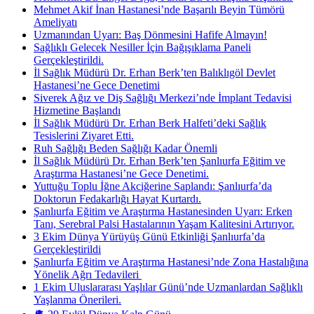
Mehmet Akif İnan Hastanesi’nde Başarılı Beyin Tümörü
Ameliyatı
Uzmanından Uyarı: Baş Dönmesini Hafife Almayın!
Sağlıklı Gelecek Nesiller İçin Bağışıklama Paneli
Gerçekleştirildi.
İl Sağlık Müdürü Dr. Erhan Berk’ten Balıklıgöl Devlet
Hastanesi’ne Gece Denetimi
Siverek Ağız ve Diş Sağlığı Merkezi’nde İmplant Tedavisi
Hizmetine Başlandı
İl Sağlık Müdürü Dr. Erhan Berk Halfeti’deki Sağlık
Tesislerini Ziyaret Etti.
Ruh Sağlığı Beden Sağlığı Kadar Önemli
İl Sağlık Müdürü Dr. Erhan Berk’ten Şanlıurfa Eğitim ve
Araştırma Hastanesi’ne Gece Denetimi.
Yuttuğu Toplu İğne Akciğerine Saplandı: Şanlıurfa’da
Doktorun Fedakarlığı Hayat Kurtardı.
Şanlıurfa Eğitim ve Araştırma Hastanesinden Uyarı: Erken
Tanı, Serebral Palsi Hastalarının Yaşam Kalitesini Artırıyor.
3 Ekim Dünya Yürüyüş Günü Etkinliği Şanlıurfa’da
Gerçekleştirildi
Şanlıurfa Eğitim ve Araştırma Hastanesi’nde Zona Hastalığına
Yönelik Ağrı Tedavileri ​
1 Ekim Uluslararası Yaşlılar Günü’nde Uzmanlardan Sağlıklı
Yaşlanma Önerileri.