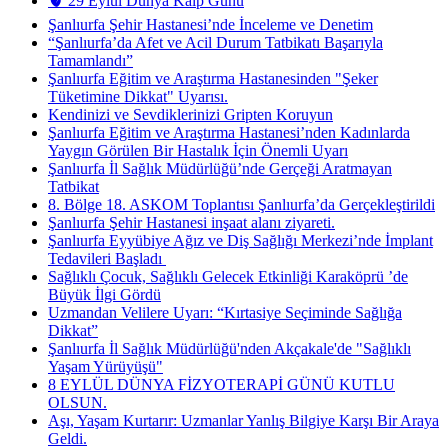
🫀 29 Eylül Dünya Kalp Günü
Şanlıurfa Şehir Hastanesi’nde İnceleme ve Denetim
“Şanlıurfa’da Afet ve Acil Durum Tatbikatı Başarıyla
Tamamlandı”
Şanlıurfa Eğitim ve Araştırma Hastanesinden "Şeker
Tüketimine Dikkat" Uyarısı.
Kendinizi ve Sevdiklerinizi Gripten Koruyun
Şanlıurfa Eğitim ve Araştırma Hastanesi’nden Kadınlarda
Yaygın Görülen Bir Hastalık İçin Önemli Uyarı
Şanlıurfa İl Sağlık Müdürlüğü’nde Gerçeği Aratmayan
Tatbikat
8. Bölge 18. ASKOM Toplantısı Şanlıurfa’da Gerçekleştirildi
Şanlıurfa Şehir Hastanesi inşaat alanı ziyareti.
Şanlıurfa Eyyübiye Ağız ve Diş Sağlığı Merkezi’nde İmplant
Tedavileri Başladı ​
Sağlıklı Çocuk, Sağlıklı Gelecek Etkinliği Karaköprü ’de
Büyük İlgi Gördü
Uzmandan Velilere Uyarı: “Kırtasiye Seçiminde Sağlığa
Dikkat”
Şanlıurfa İl Sağlık Müdürlüğü'nden Akçakale'de "Sağlıklı
Yaşam Yürüyüşü"
8 EYLÜL DÜNYA FİZYOTERAPİ GÜNÜ KUTLU
OLSUN.
Aşı, Yaşam Kurtarır: Uzmanlar Yanlış Bilgiye Karşı Bir Araya
Geldi.