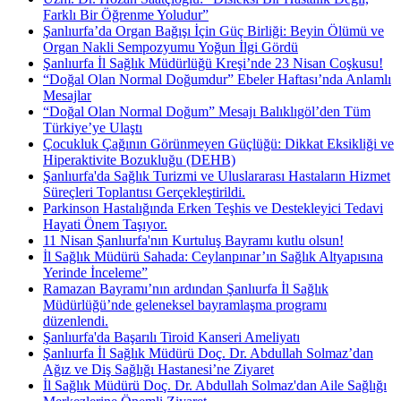
Farklı Bir Öğrenme Yoludur”
Şanlıurfa’da Organ Bağışı İçin Güç Birliği: Beyin Ölümü ve
Organ Nakli Sempozyumu Yoğun İlgi Gördü
Şanlıurfa İl Sağlık Müdürlüğü Kreşi’nde 23 Nisan Coşkusu!
“Doğal Olan Normal Doğumdur” Ebeler Haftası’nda Anlamlı
Mesajlar
“Doğal Olan Normal Doğum” Mesajı Balıklıgöl’den Tüm
Türkiye’ye Ulaştı
Çocukluk Çağının Görünmeyen Güçlüğü: Dikkat Eksikliği ve
Hiperaktivite Bozukluğu (DEHB)
Şanlıurfa'da Sağlık Turizmi ve Uluslararası Hastaların Hizmet
Süreçleri Toplantısı Gerçekleştirildi.
Parkinson Hastalığında Erken Teşhis ve Destekleyici Tedavi
Hayati Önem Taşıyor.
11 Nisan Şanlıurfa'nın Kurtuluş Bayramı kutlu olsun!
İl Sağlık Müdürü Sahada: Ceylanpınar’ın Sağlık Altyapısına
Yerinde İnceleme”
Ramazan Bayramı’nın ardından Şanlıurfa İl Sağlık
Müdürlüğü’nde geleneksel bayramlaşma programı
düzenlendi.
Şanlıurfa'da Başarılı Tiroid Kanseri Ameliyatı
Şanlıurfa İl Sağlık Müdürü Doç. Dr. Abdullah Solmaz’dan
Ağız ve Diş Sağlığı Hastanesi’ne Ziyaret
İl Sağlık Müdürü Doç. Dr. Abdullah Solmaz'dan Aile Sağlığı