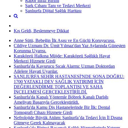
Rapor İtiraz Birimi
Şark Çıbanı Tanı ve Tedavi Merkezi
Şanlıurfa Dijital Sağlık Haritası
Kış Geldi, Beslenmeye Dikkat
Anne Sütü, Bebeğin İlk Aşısı ve En Güçlü Koruyucusu.
Cildiye Uzmanı Dr. Ümit Yılmaz'dan Yaz Aylarında Güneşten
Korunma Uyarısı.
Karaköprü Halkına Müjde: Karaköprü Sağlıklı Hayat
Merkezi Hizmete Girdi
Şanlıurfa'da Kavurucu Sıcak Alarmı: Uzman Doktordan
Ailelere Hayati Uyarılar.
ŞANLIURFA ŞEHİR HASTANESİ'NDE SONA DOĞRU:
1700 YATAKLI DEV SAĞLIK YATIRIMI İÇİN
DEĞERLENDİRME TOPLANTISI VE SAHA
İNCELEMESİ GERÇEKLEŞTİRİLDİ.
Şanlıurfa'da Kapalı Yöntemle Böbrek Kanalı Darlığı
Ameliyatı Başarıyla Gerçekleştirildi.
Şanlıurfa'da Kamu Diş Hastanelerinde Bir İlk: Dental
Tomografi Cihazı Hizmete Girdi
Nefrolojide Büyük Atılım: Şanlıurfa’da Tedavi İçin İl Dışına
Gitmeye Gerek Kalmayacak
Şanlıurfa’da Birinci Basamak Sağlık Hizmetlerinde Yatırım