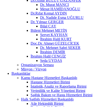
Dr.Öznur BULUT GAZANFER
Dr. Murat MANCI
Mesut HAMİDANOĞLU
Dr.Rıfat Kemal AYDIN
Dt. Nadide Esma UĞURLU
Dr. Yılmaz GERGER
Bilal ÇAY
Bülent Mehmet METİN
Servet KAYHAN
İbrahim Halil KURT
Doç.Dr. Ahmet GÜZELÇİÇEK
Dr. Mehmet Sabri ŞEKER
İbrahim DEMİR
İbrahim Halil CENGİZ
Seda UYDAŞ
Organizasyon Şeması
Misyon / Vizyon
Başkanlıklar
Kamu Hastane Hizmetleri Başkanlığı
Hastane Hizmetleri Birimi
İstatistik,Analiz ve Raporlama Birimi
Verimlilik ve Kalite Yönetimi Birimi
Sağlık Bakım ve Hasta Hizmetleri Birimi
Halk Sağlığı Hizmetleri Başkanlığı
Aile Hekimliği Birimi