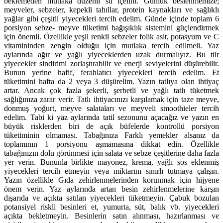
beklemeden mutlaka düzenli su içelim. Günlük beslenmemize;
meyveler, sebzeler, kepekli tahıllar, protein kaynakları ve sağlıklı
yağlar gibi çeşitli yiyecekleri tercih edelim. Günde içinde toplam 6
porsiyon sebze- meyve tüketimi bağışıklık sistemini güçlendirmek
için önemli. Özellikle yeşil renkli sebzeler folik asit, potasyum ve C
vitamininden zengin olduğu için mutlaka tercih edilmeli. Yaz
aylarında ağır ve yağlı yiyeceklerden uzak durmalıyız. Bu tür
yiyecekler sindirimi zorlaştırabilir ve enerji seviyelerini düşürebilir.
Bunun yerine hafif, ferahlatıcı yiyecekleri tercih edelim. Et
tüketimini hafta da 2 veya 3 düşürelim. Yazın tatlıya olan ihtiyaç
artar. Ancak çok fazla şekerli, şerbetli ve yağlı tatlı tüketmek
sağlığınıza zarar verir. Tatlı ihtiyacınızı karşılamak için taze meyve,
donmuş yoğurt, meyve salataları ve meyveli smoothieler tercih
edelim. Tabi ki yaz aylarında tatil sezonunu açacağız ve yazın en
büyük risklerden biri de açık büfelerde kontrollü porsiyon
tüketiminin olmaması. Tabağınıza Farklı yemekler alsanız da
toplamının 1 porsiyonu aşmamasına dikkat edin. Özellikle
tabağınızın dolu görünmesi için salata ve sebze çeşitlerine daha fazla
yer verin. Bununla birlikte mayonez, krema, yağlı sos eklenmiş
yiyecekleri tercih etmeyin veya miktarını sınırlı tutmaya çalışın.
Yazın özellikle Gıda zehirlenmelerinden korunmak için hijyene
önem verin. Yaz aylarında artan besin zehirlenmelerine karşın
dışarıda ve açıkta satılan yiyecekleri tüketmeyin. Çabuk bozulan
potansiyel riskli besinleri et, yumurta, süt, balık vb. yiyecekleri
açıkta bekletmeyin. Besinlerin satın alınması, hazırlanması ve