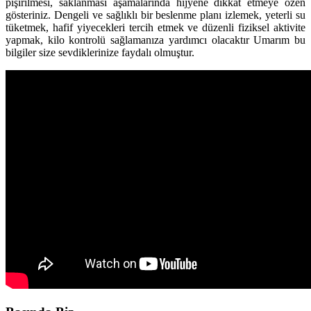
pişirilmesi, saklanması aşamalarında hijyene dikkat etmeye özen
gösteriniz. Dengeli ve sağlıklı bir beslenme planı izlemek, yeterli su
tüketmek, hafif yiyecekleri tercih etmek ve düzenli fiziksel aktivite
yapmak, kilo kontrolü sağlamanıza yardımcı olacaktır Umarım bu
bilgiler size sevdiklerinize faydalı olmuştur.