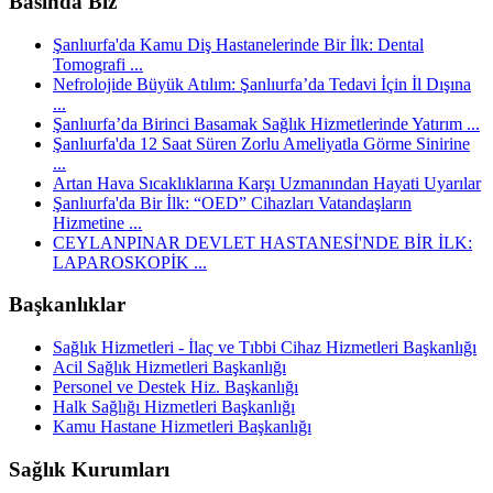
Basında Biz
Şanlıurfa'da Kamu Diş Hastanelerinde Bir İlk: Dental
Tomografi ...
Nefrolojide Büyük Atılım: Şanlıurfa’da Tedavi İçin İl Dışına
...
Şanlıurfa’da Birinci Basamak Sağlık Hizmetlerinde Yatırım ...
Şanlıurfa'da 12 Saat Süren Zorlu Ameliyatla Görme Sinirine
...
Artan Hava Sıcaklıklarına Karşı Uzmanından Hayati Uyarılar
Şanlıurfa'da Bir İlk: “OED” Cihazları Vatandaşların
Hizmetine ...
CEYLANPINAR DEVLET HASTANESİ'NDE BİR İLK:
LAPAROSKOPİK ...
Başkanlıklar
Sağlık Hizmetleri - İlaç ve Tıbbi Cihaz Hizmetleri Başkanlığı
Acil Sağlık Hizmetleri Başkanlığı
Personel ve Destek Hiz. Başkanlığı
Halk Sağlığı Hizmetleri Başkanlığı
Kamu Hastane Hizmetleri Başkanlığı
Sağlık Kurumları