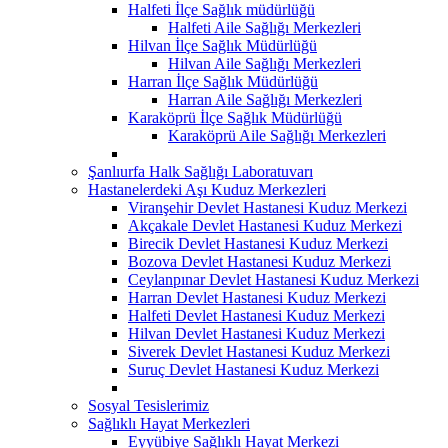
Halfeti İlçe Sağlık müdürlüğü
Halfeti Aile Sağlığı Merkezleri
Hilvan İlçe Sağlık Müdürlüğü
Hilvan Aile Sağlığı Merkezleri
Harran İlçe Sağlık Müdürlüğü
Harran Aile Sağlığı Merkezleri
Karaköprü İlçe Sağlık Müdürlüğü
Karaköprü Aile Sağlığı Merkezleri
Şanlıurfa Halk Sağlığı Laboratuvarı
Hastanelerdeki Aşı Kuduz Merkezleri
Viranşehir Devlet Hastanesi Kuduz Merkezi
Akçakale Devlet Hastanesi Kuduz Merkezi
Birecik Devlet Hastanesi Kuduz Merkezi
Bozova Devlet Hastanesi Kuduz Merkezi
Ceylanpınar Devlet Hastanesi Kuduz Merkezi
Harran Devlet Hastanesi Kuduz Merkezi
Halfeti Devlet Hastanesi Kuduz Merkezi
Hilvan Devlet Hastanesi Kuduz Merkezi
Siverek Devlet Hastanesi Kuduz Merkezi
Suruç Devlet Hastanesi Kuduz Merkezi
Sosyal Tesislerimiz
Sağlıklı Hayat Merkezleri
Eyyübiye Sağlıklı Hayat Merkezi