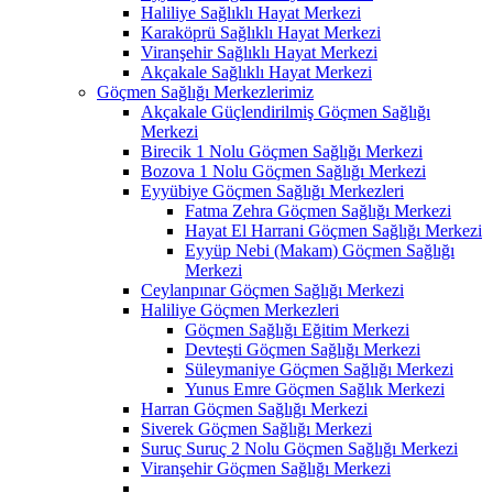
Haliliye Sağlıklı Hayat Merkezi
Karaköprü Sağlıklı Hayat Merkezi
Viranşehir Sağlıklı Hayat Merkezi
Akçakale Sağlıklı Hayat Merkezi
Göçmen Sağlığı Merkezlerimiz
Akçakale Güçlendirilmiş Göçmen Sağlığı
Merkezi
Birecik 1 Nolu Göçmen Sağlığı Merkezi
Bozova 1 Nolu Göçmen Sağlığı Merkezi
Eyyübiye Göçmen Sağlığı Merkezleri
Fatma Zehra Göçmen Sağlığı Merkezi
Hayat El Harrani Göçmen Sağlığı Merkezi
Eyyüp Nebi (Makam) Göçmen Sağlığı
Merkezi
Ceylanpınar Göçmen Sağlığı Merkezi
Haliliye Göçmen Merkezleri
Göçmen Sağlığı Eğitim Merkezi
Devteşti Göçmen Sağlığı Merkezi
Süleymaniye Göçmen Sağlığı Merkezi
Yunus Emre Göçmen Sağlık Merkezi
Harran Göçmen Sağlığı Merkezi
Siverek Göçmen Sağlığı Merkezi
Suruç Suruç 2 Nolu Göçmen Sağlığı Merkezi
Viranşehir Göçmen Sağlığı Merkezi