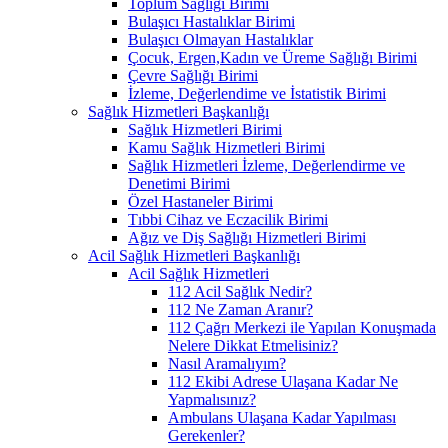
Toplum Sağlığı Birimi
Bulaşıcı Hastalıklar Birimi
Bulaşıcı Olmayan Hastalıklar
Çocuk, Ergen,Kadın ve Üreme Sağlığı Birimi
Çevre Sağlığı Birimi
İzleme, Değerlendime ve İstatistik Birimi
Sağlık Hizmetleri Başkanlığı
Sağlık Hizmetleri Birimi
Kamu Sağlık Hizmetleri Birimi
Sağlık Hizmetleri İzleme, Değerlendirme ve
Denetimi Birimi
Özel Hastaneler Birimi
Tıbbi Cihaz ve Eczacilik Birimi
Ağız ve Diş Sağlığı Hizmetleri Birimi
Acil Sağlık Hizmetleri Başkanlığı
Acil Sağlık Hizmetleri
112 Acil Sağlık Nedir?
112 Ne Zaman Aranır?
112 Çağrı Merkezi ile Yapılan Konuşmada
Nelere Dikkat Etmelisiniz?
Nasıl Aramalıyım?
112 Ekibi Adrese Ulaşana Kadar Ne
Yapmalısınız?
Ambulans Ulaşana Kadar Yapılması
Gerekenler?