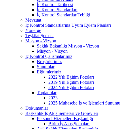
İç Kontrol Tarihçesi
İç Kontrol Standartları
İç Kontrol StandartlarıTebliği
Mevzuat
İç Kontrol Standartlarına Uyum Eylem Planları
Yönerge
Teşkilat Şeması
Misyon - Vizyon
Sağlık Bakanlığı Misyon - Vizyon
Misyon - Vizyon
İç Kontrol Çalışmalarımız
Broşürlerimiz
Sunumlar
Eğitimlerimiz
2022 Yılı Eğitim Fotoları
2019 Yılı Eğitim Fotoları
2024 Yılı Eğitim Fotoları
Toplantılar
2023
2025 Muhasebe İş ve İşlemleri Sunumu
Dokümanlar
Başkanlık İş Akış Şemeları ve Görevleri
Personel Hizmetleri Başkanlığı
Birim İş Akış Şemaları
Acil Sağlık Hizmetleri Başkanlığı