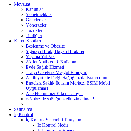
Mevzuat
Kanunlar
Yönetmelikler
Genelgeler
Yönergeler
Tüzükler
Tebliğler
Kamu Spotları
Beslenme ve Obezite
Sigarayı Bırak, Hayatı Bırakma
Yaşama Yol Ver
Akılcı Antibiyotik Kullanımı
Evde Sağlık Hizmeti
112'yi Gereksiz Meşgul Etmeyin!
Antibiyotikte Değil Sağlığınızda Israrcı olun
Engelsiz Sağlık İletişim Merkezi ESİM Mobil
Uygulaması
Aile Hekiminizi Erken Tanıyın
e-Nabız ile sağlığınız elinizin altında!
Satınalma
İç Kontrol
İç Kontrol Sistemini Tanıyalım
İç Kontrol Nedir
İç Kontrolün Amacı