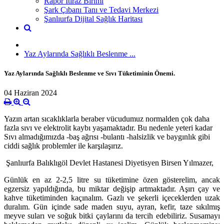
Rapor İtiraz Birimi
Şark Çıbanı Tanı ve Tedavi Merkezi
Şanlıurfa Dijital Sağlık Haritası
Yaz Aylarında Sağlıklı Beslenme ...
Yaz Aylarında Sağlıklı Beslenme ve Sıvı Tüketiminin Önemi.
04 Haziran 2024
Yazın artan sıcaklıklarla beraber vücudumuz normalden çok daha
fazla sıvı ve elektrolit kaybı yaşamaktadır. Bu nedenle yeteri kadar
Sıvı almadığımızda -baş ağrısı -bulantı -halsizlik ve baygınlık gibi
ciddi sağlık problemler ile karşılaşırız.
Şanlıurfa Balıklıgöl Devlet Hastanesi Diyetisyen Birsen Yılmazer,
Günlük en az 2-2,5 litre su tüketimine özen gösterelim, ancak
egzersiz yapıldığında, bu miktar değişip artmaktadır. Aşırı çay ve
kahve tüketiminden kaçınalım. Gazlı ve şekerli içeceklerden uzak
duralım. Gün içinde sade maden suyu, ayran, kefir, taze sıkılmış
meyve suları ve soğuk bitki çaylarını da tercih edebiliriz. Susamayı