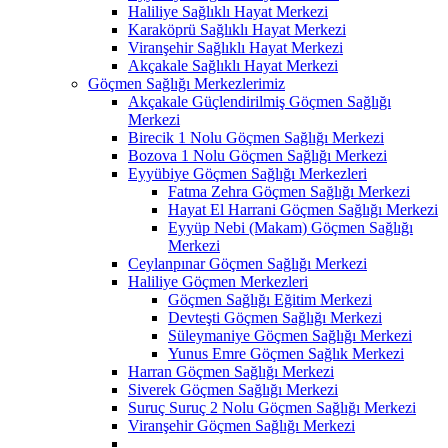
Haliliye Sağlıklı Hayat Merkezi
Karaköprü Sağlıklı Hayat Merkezi
Viranşehir Sağlıklı Hayat Merkezi
Akçakale Sağlıklı Hayat Merkezi
Göçmen Sağlığı Merkezlerimiz
Akçakale Güçlendirilmiş Göçmen Sağlığı
Merkezi
Birecik 1 Nolu Göçmen Sağlığı Merkezi
Bozova 1 Nolu Göçmen Sağlığı Merkezi
Eyyübiye Göçmen Sağlığı Merkezleri
Fatma Zehra Göçmen Sağlığı Merkezi
Hayat El Harrani Göçmen Sağlığı Merkezi
Eyyüp Nebi (Makam) Göçmen Sağlığı
Merkezi
Ceylanpınar Göçmen Sağlığı Merkezi
Haliliye Göçmen Merkezleri
Göçmen Sağlığı Eğitim Merkezi
Devteşti Göçmen Sağlığı Merkezi
Süleymaniye Göçmen Sağlığı Merkezi
Yunus Emre Göçmen Sağlık Merkezi
Harran Göçmen Sağlığı Merkezi
Siverek Göçmen Sağlığı Merkezi
Suruç Suruç 2 Nolu Göçmen Sağlığı Merkezi
Viranşehir Göçmen Sağlığı Merkezi