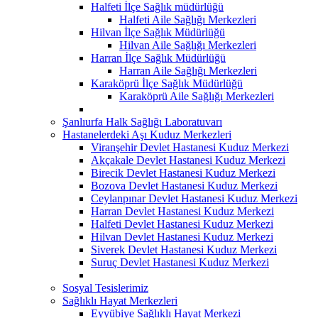
Halfeti İlçe Sağlık müdürlüğü
Halfeti Aile Sağlığı Merkezleri
Hilvan İlçe Sağlık Müdürlüğü
Hilvan Aile Sağlığı Merkezleri
Harran İlçe Sağlık Müdürlüğü
Harran Aile Sağlığı Merkezleri
Karaköprü İlçe Sağlık Müdürlüğü
Karaköprü Aile Sağlığı Merkezleri
Şanlıurfa Halk Sağlığı Laboratuvarı
Hastanelerdeki Aşı Kuduz Merkezleri
Viranşehir Devlet Hastanesi Kuduz Merkezi
Akçakale Devlet Hastanesi Kuduz Merkezi
Birecik Devlet Hastanesi Kuduz Merkezi
Bozova Devlet Hastanesi Kuduz Merkezi
Ceylanpınar Devlet Hastanesi Kuduz Merkezi
Harran Devlet Hastanesi Kuduz Merkezi
Halfeti Devlet Hastanesi Kuduz Merkezi
Hilvan Devlet Hastanesi Kuduz Merkezi
Siverek Devlet Hastanesi Kuduz Merkezi
Suruç Devlet Hastanesi Kuduz Merkezi
Sosyal Tesislerimiz
Sağlıklı Hayat Merkezleri
Eyyübiye Sağlıklı Hayat Merkezi