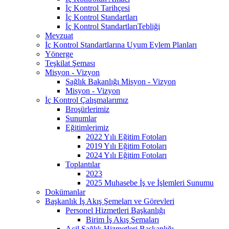
İç Kontrol Tarihçesi
İç Kontrol Standartları
İç Kontrol StandartlarıTebliği
Mevzuat
İç Kontrol Standartlarına Uyum Eylem Planları
Yönerge
Teşkilat Şeması
Misyon - Vizyon
Sağlık Bakanlığı Misyon - Vizyon
Misyon - Vizyon
İç Kontrol Çalışmalarımız
Broşürlerimiz
Sunumlar
Eğitimlerimiz
2022 Yılı Eğitim Fotoları
2019 Yılı Eğitim Fotoları
2024 Yılı Eğitim Fotoları
Toplantılar
2023
2025 Muhasebe İş ve İşlemleri Sunumu
Dokümanlar
Başkanlık İş Akış Şemeları ve Görevleri
Personel Hizmetleri Başkanlığı
Birim İş Akış Şemaları
Acil Sağlık Hizmetleri Başkanlığı