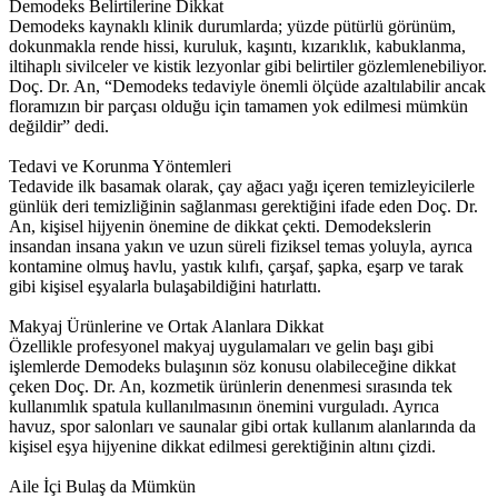
Demodeks Belirtilerine Dikkat
Demodeks kaynaklı klinik durumlarda; yüzde pütürlü görünüm,
dokunmakla rende hissi, kuruluk, kaşıntı, kızarıklık, kabuklanma,
iltihaplı sivilceler ve kistik lezyonlar gibi belirtiler gözlemlenebiliyor.
Doç. Dr. An, “Demodeks tedaviyle önemli ölçüde azaltılabilir ancak
floramızın bir parçası olduğu için tamamen yok edilmesi mümkün
değildir” dedi.
Tedavi ve Korunma Yöntemleri
Tedavide ilk basamak olarak, çay ağacı yağı içeren temizleyicilerle
günlük deri temizliğinin sağlanması gerektiğini ifade eden Doç. Dr.
An, kişisel hijyenin önemine de dikkat çekti. Demodekslerin
insandan insana yakın ve uzun süreli fiziksel temas yoluyla, ayrıca
kontamine olmuş havlu, yastık kılıfı, çarşaf, şapka, eşarp ve tarak
gibi kişisel eşyalarla bulaşabildiğini hatırlattı.
Makyaj Ürünlerine ve Ortak Alanlara Dikkat
Özellikle profesyonel makyaj uygulamaları ve gelin başı gibi
işlemlerde Demodeks bulaşının söz konusu olabileceğine dikkat
çeken Doç. Dr. An, kozmetik ürünlerin denenmesi sırasında tek
kullanımlık spatula kullanılmasının önemini vurguladı. Ayrıca
havuz, spor salonları ve saunalar gibi ortak kullanım alanlarında da
kişisel eşya hijyenine dikkat edilmesi gerektiğinin altını çizdi.
Aile İçi Bulaş da Mümkün