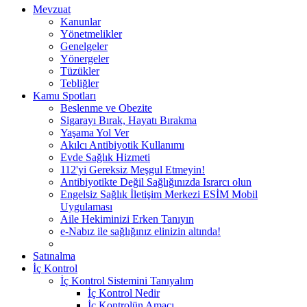
Mevzuat
Kanunlar
Yönetmelikler
Genelgeler
Yönergeler
Tüzükler
Tebliğler
Kamu Spotları
Beslenme ve Obezite
Sigarayı Bırak, Hayatı Bırakma
Yaşama Yol Ver
Akılcı Antibiyotik Kullanımı
Evde Sağlık Hizmeti
112'yi Gereksiz Meşgul Etmeyin!
Antibiyotikte Değil Sağlığınızda Israrcı olun
Engelsiz Sağlık İletişim Merkezi ESİM Mobil
Uygulaması
Aile Hekiminizi Erken Tanıyın
e-Nabız ile sağlığınız elinizin altında!
Satınalma
İç Kontrol
İç Kontrol Sistemini Tanıyalım
İç Kontrol Nedir
İç Kontrolün Amacı