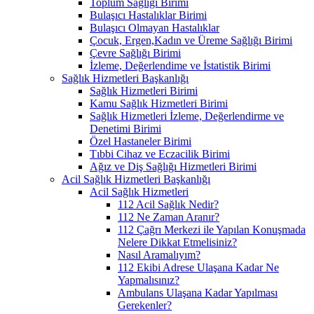
Toplum Sağlığı Birimi
Bulaşıcı Hastalıklar Birimi
Bulaşıcı Olmayan Hastalıklar
Çocuk, Ergen,Kadın ve Üreme Sağlığı Birimi
Çevre Sağlığı Birimi
İzleme, Değerlendime ve İstatistik Birimi
Sağlık Hizmetleri Başkanlığı
Sağlık Hizmetleri Birimi
Kamu Sağlık Hizmetleri Birimi
Sağlık Hizmetleri İzleme, Değerlendirme ve
Denetimi Birimi
Özel Hastaneler Birimi
Tıbbi Cihaz ve Eczacilik Birimi
Ağız ve Diş Sağlığı Hizmetleri Birimi
Acil Sağlık Hizmetleri Başkanlığı
Acil Sağlık Hizmetleri
112 Acil Sağlık Nedir?
112 Ne Zaman Aranır?
112 Çağrı Merkezi ile Yapılan Konuşmada
Nelere Dikkat Etmelisiniz?
Nasıl Aramalıyım?
112 Ekibi Adrese Ulaşana Kadar Ne
Yapmalısınız?
Ambulans Ulaşana Kadar Yapılması
Gerekenler?