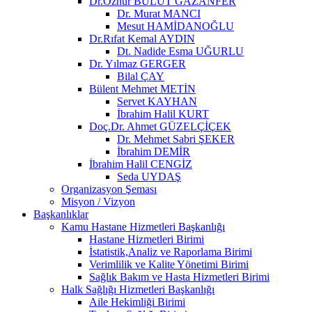
Dr.Öznur BULUT GAZANFER
Dr. Murat MANCI
Mesut HAMİDANOĞLU
Dr.Rıfat Kemal AYDIN
Dt. Nadide Esma UĞURLU
Dr. Yılmaz GERGER
Bilal ÇAY
Bülent Mehmet METİN
Servet KAYHAN
İbrahim Halil KURT
Doç.Dr. Ahmet GÜZELÇİÇEK
Dr. Mehmet Sabri ŞEKER
İbrahim DEMİR
İbrahim Halil CENGİZ
Seda UYDAŞ
Organizasyon Şeması
Misyon / Vizyon
Başkanlıklar
Kamu Hastane Hizmetleri Başkanlığı
Hastane Hizmetleri Birimi
İstatistik,Analiz ve Raporlama Birimi
Verimlilik ve Kalite Yönetimi Birimi
Sağlık Bakım ve Hasta Hizmetleri Birimi
Halk Sağlığı Hizmetleri Başkanlığı
Aile Hekimliği Birimi