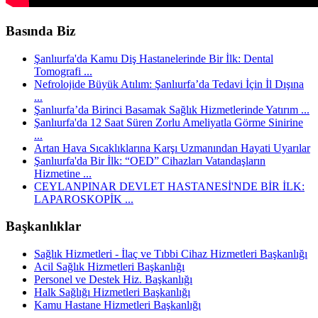
Basında Biz
Şanlıurfa'da Kamu Diş Hastanelerinde Bir İlk: Dental
Tomografi ...
Nefrolojide Büyük Atılım: Şanlıurfa’da Tedavi İçin İl Dışına
...
Şanlıurfa’da Birinci Basamak Sağlık Hizmetlerinde Yatırım ...
Şanlıurfa'da 12 Saat Süren Zorlu Ameliyatla Görme Sinirine
...
Artan Hava Sıcaklıklarına Karşı Uzmanından Hayati Uyarılar
Şanlıurfa'da Bir İlk: “OED” Cihazları Vatandaşların
Hizmetine ...
CEYLANPINAR DEVLET HASTANESİ'NDE BİR İLK:
LAPAROSKOPİK ...
Başkanlıklar
Sağlık Hizmetleri - İlaç ve Tıbbi Cihaz Hizmetleri Başkanlığı
Acil Sağlık Hizmetleri Başkanlığı
Personel ve Destek Hiz. Başkanlığı
Halk Sağlığı Hizmetleri Başkanlığı
Kamu Hastane Hizmetleri Başkanlığı