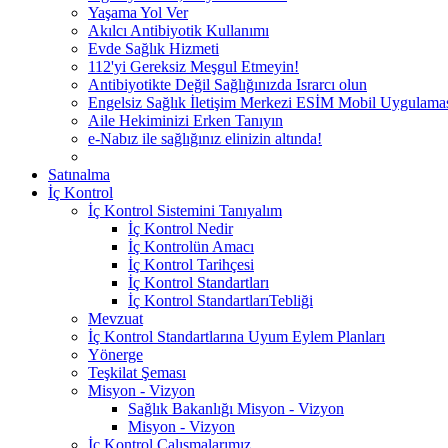
Yaşama Yol Ver
Akılcı Antibiyotik Kullanımı
Evde Sağlık Hizmeti
112'yi Gereksiz Meşgul Etmeyin!
Antibiyotikte Değil Sağlığınızda Israrcı olun
Engelsiz Sağlık İletişim Merkezi ESİM Mobil Uygulama
Aile Hekiminizi Erken Tanıyın
e-Nabız ile sağlığınız elinizin altında!
Satınalma
İç Kontrol
İç Kontrol Sistemini Tanıyalım
İç Kontrol Nedir
İç Kontrolün Amacı
İç Kontrol Tarihçesi
İç Kontrol Standartları
İç Kontrol StandartlarıTebliği
Mevzuat
İç Kontrol Standartlarına Uyum Eylem Planları
Yönerge
Teşkilat Şeması
Misyon - Vizyon
Sağlık Bakanlığı Misyon - Vizyon
Misyon - Vizyon
İç Kontrol Çalışmalarımız