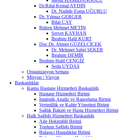
Mesut HAMİDANOĞLU
Dr.Rıfat Kemal AYDIN
Dt. Nadide Esma UĞURLU
Dr. Yılmaz GERGER
Bilal ÇAY
Bülent Mehmet METİN
Servet KAYHAN
İbrahim Halil KURT
Doç.Dr. Ahmet GÜZELÇİÇEK
Dr. Mehmet Sabri ŞEKER
İbrahim DEMİR
İbrahim Halil CENGİZ
Seda UYDAŞ
Organizasyon Şeması
Misyon / Vizyon
Başkanlıklar
Kamu Hastane Hizmetleri Başkanlığı
Hastane Hizmetleri Birimi
İstatistik,Analiz ve Raporlama Birimi
Verimlilik ve Kalite Yönetimi Birimi
Sağlık Bakım ve Hasta Hizmetleri Birimi
Halk Sağlığı Hizmetleri Başkanlığı
Aile Hekimliği Birimi
Toplum Sağlığı Birimi
Bulaşıcı Hastalıklar Birimi