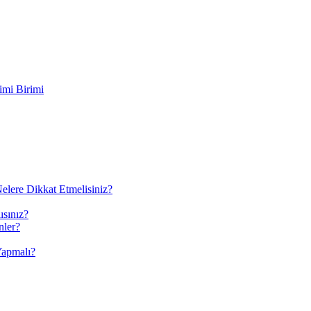
imi Birimi
elere Dikkat Etmelisiniz?
ısınız?
nler?
Yapmalı?