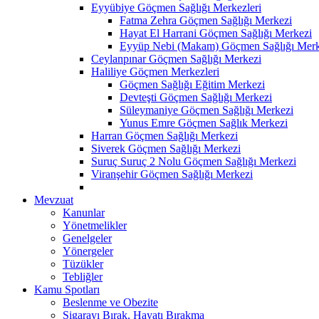
Eyyübiye Göçmen Sağlığı Merkezleri
Fatma Zehra Göçmen Sağlığı Merkezi
Hayat El Harrani Göçmen Sağlığı Merkezi
Eyyüp Nebi (Makam) Göçmen Sağlığı Merk
Ceylanpınar Göçmen Sağlığı Merkezi
Haliliye Göçmen Merkezleri
Göçmen Sağlığı Eğitim Merkezi
Devteşti Göçmen Sağlığı Merkezi
Süleymaniye Göçmen Sağlığı Merkezi
Yunus Emre Göçmen Sağlık Merkezi
Harran Göçmen Sağlığı Merkezi
Siverek Göçmen Sağlığı Merkezi
Suruç Suruç 2 Nolu Göçmen Sağlığı Merkezi
Viranşehir Göçmen Sağlığı Merkezi
Mevzuat
Kanunlar
Yönetmelikler
Genelgeler
Yönergeler
Tüzükler
Tebliğler
Kamu Spotları
Beslenme ve Obezite
Sigarayı Bırak, Hayatı Bırakma