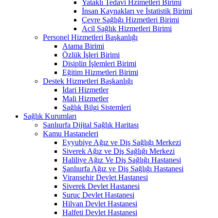
Yataklı Tedavi Hzimetleri Birimi
İnsan Kaynakları ve İstatistik Birimi
Çevre Sağlığı Hizmetleri Birimi
Acil Sağlık Hizmetleri Birimi
Personel Hizmetleri Başkanlığı
Atama Birimi
Özlük İşleri Birimi
Disiplin İşlemleri Birimi
Eğitim Hizmetleri Birimi
Destek Hizmetleri Başkanlığı
İdari Hizmetler
Mali Hizmetler
Sağlık Bilgi Sistemleri
Sağlık Kurumları
Şanlıurfa Dijital Sağlık Haritası
Kamu Hastaneleri
Eyyubiye Ağız ve Diş Sağlığı Merkezi
Siverek Ağız ve Diş Sağlığı Merkezi
Haliliye Ağız Ve Diş Sağlığı Hastanesi
Şanlıurfa Ağız ve Diş Sağlığı Hastanesi
Viransehir Devlet Hastanesi
Siverek Devlet Hastanesi
Suruç Devlet Hastanesi
Hilvan Devlet Hastanesi
Halfeti Devlet Hastanesi