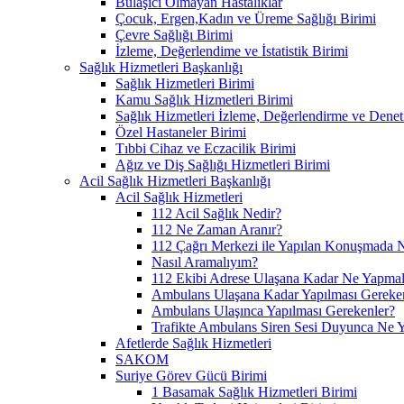
Bulaşıcı Olmayan Hastalıklar
Çocuk, Ergen,Kadın ve Üreme Sağlığı Birimi
Çevre Sağlığı Birimi
İzleme, Değerlendime ve İstatistik Birimi
Sağlık Hizmetleri Başkanlığı
Sağlık Hizmetleri Birimi
Kamu Sağlık Hizmetleri Birimi
Sağlık Hizmetleri İzleme, Değerlendirme ve Denet
Özel Hastaneler Birimi
Tıbbi Cihaz ve Eczacilik Birimi
Ağız ve Diş Sağlığı Hizmetleri Birimi
Acil Sağlık Hizmetleri Başkanlığı
Acil Sağlık Hizmetleri
112 Acil Sağlık Nedir?
112 Ne Zaman Aranır?
112 Çağrı Merkezi ile Yapılan Konuşmada N
Nasıl Aramalıyım?
112 Ekibi Adrese Ulaşana Kadar Ne Yapmal
Ambulans Ulaşana Kadar Yapılması Gereke
Ambulans Ulaşınca Yapılması Gerekenler?
Trafikte Ambulans Siren Sesi Duyunca Ne 
Afetlerde Sağlık Hizmetleri
SAKOM
Suriye Görev Gücü Birimi
1 Basamak Sağlık Hizmetleri Birimi