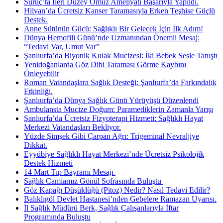
Suruç’ta İleri Düzey Omuz Ameliyatı Başarıyla Yapıldı.
Hilvan’da Ücretsiz Kanser Taramasıyla Erken Teşhise Güçlü
Destek.
Anne Sütünün Gücü: Sağlıklı Bir Gelecek İçin İlk Adım!
Dünya Hemofili Günü’nde Uzmanından Önemli Mesaj:
“Tedavi Var, Umut Var”
Şanlıurfa’da Biyonik Kulak Mucizesi: İki Bebek Sesle Tanıştı
Yenidoğanlarda Göz Dibi Taraması Görme Kaybını
Önleyebilir
Roman Vatandaşlara Sağlık Desteği: Şanlıurfa’da Farkındalık
Etkinliği.
Şanlıurfa’da Dünya Sağlık Günü Yürüyüşü Düzenlendi
Ambulansta Mucize Doğum: Paramediklerin Zamanla Yarışı
Şanlıurfa’da Ücretsiz Fizyoterapi Hizmeti: Sağlıklı Hayat
Merkezi Vatandaşları Bekliyor.
Yüzde Şimşek Gibi Çarpan Ağrı: Trigeminal Nevraljiye
Dikkat.
Eyyübiye Sağlıklı Hayat Merkezi’nde Ücretsiz Psikolojik
Destek Hizmeti
14 Mart Tıp Bayramı Mesajı ​
Sağlık Camiamız Gönül Sofrasında Buluştu ​
Göz Kapağı Düşüklüğü (Pitoz) Nedir? Nasıl Tedavi Edilir?
Balıklıgöl Devlet Hastanesi’nden Gebelere Ramazan Uyarısı.
İl Sağlık Müdürü Berk, Sağlık Çalışanlarıyla İftar
Programında Buluştu