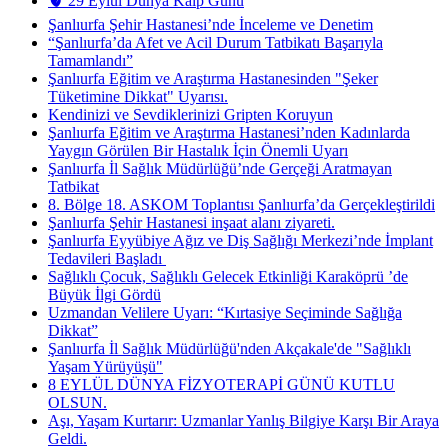
🫀 29 Eylül Dünya Kalp Günü
Şanlıurfa Şehir Hastanesi’nde İnceleme ve Denetim
“Şanlıurfa’da Afet ve Acil Durum Tatbikatı Başarıyla
Tamamlandı”
Şanlıurfa Eğitim ve Araştırma Hastanesinden "Şeker
Tüketimine Dikkat" Uyarısı.
Kendinizi ve Sevdiklerinizi Gripten Koruyun
Şanlıurfa Eğitim ve Araştırma Hastanesi’nden Kadınlarda
Yaygın Görülen Bir Hastalık İçin Önemli Uyarı
Şanlıurfa İl Sağlık Müdürlüğü’nde Gerçeği Aratmayan
Tatbikat
8. Bölge 18. ASKOM Toplantısı Şanlıurfa’da Gerçekleştirildi
Şanlıurfa Şehir Hastanesi inşaat alanı ziyareti.
Şanlıurfa Eyyübiye Ağız ve Diş Sağlığı Merkezi’nde İmplant
Tedavileri Başladı ​
Sağlıklı Çocuk, Sağlıklı Gelecek Etkinliği Karaköprü ’de
Büyük İlgi Gördü
Uzmandan Velilere Uyarı: “Kırtasiye Seçiminde Sağlığa
Dikkat”
Şanlıurfa İl Sağlık Müdürlüğü'nden Akçakale'de "Sağlıklı
Yaşam Yürüyüşü"
8 EYLÜL DÜNYA FİZYOTERAPİ GÜNÜ KUTLU
OLSUN.
Aşı, Yaşam Kurtarır: Uzmanlar Yanlış Bilgiye Karşı Bir Araya
Geldi.