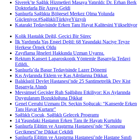
Siverek’te Sağlık Hizmetleri Masaya Yatırıldı: Dr. Erhan Berk
Doktorlarla Bir Araya Geldi
Şanlıurfa Sağlıkta Bölgesel Merkez Olma Yolunda
Güçleniyor.#SağlıklıTürkiyeYüzyılı
Katarakt Tedavisinde Erken Tanı Hayat Kalitesini Yükseltiyor
Kolik Hastalık Değil, Geçici Bir Süreç
İlk Yardımda Yaş Engel Değil: 68 Yaşındaki Naciye Teyze
Herkese Örnek Oldu
Zayıflama İğneleri Hakkında Uzman Uyarısı.
Rektum Kanseri Laparoskopik Yöntemle Başarıyla Tedavi
Edildi. ​
Şanlıurfa’da Basur Tedavisinde Lazer Dönemi
Kış Aylarında Eklem ve Kas Ağrılarına Dikkat.
Balıklıgöl Devlet Hastanesi’nde 25 Santimetrelik Dev Kist
Başarıyla Alındı
Mevsimsel Geçişler Ruh Sağlığını Etkiliyor: Kış Aylarında
Duygulanım Bozukluğuna Dikkat
Genel Cerrahi Uzmanı Dr. Seçkin Soğucak: “Kanserde Erken
Tanı Hayat Kurtarır”
Sağlıklı Çocuk, Sağlıklı Gelecek Programı
14 Yaşındaki Hastanın Erken Tanı ile Hayatı Kurtuldu
Şanlıurfa Eğitim ve Araştırma Hastanesi’nde “Konuşma
Gecikmesi”ne Dikkat Çekildi
Şanlıurfa Eğitim ve Araştırma Hastanesi’nde Hastane Sınıfı