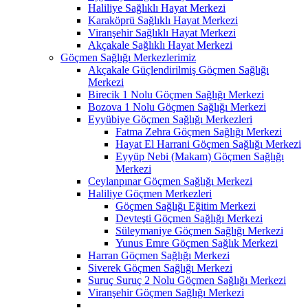
Haliliye Sağlıklı Hayat Merkezi
Karaköprü Sağlıklı Hayat Merkezi
Viranşehir Sağlıklı Hayat Merkezi
Akçakale Sağlıklı Hayat Merkezi
Göçmen Sağlığı Merkezlerimiz
Akçakale Güçlendirilmiş Göçmen Sağlığı
Merkezi
Birecik 1 Nolu Göçmen Sağlığı Merkezi
Bozova 1 Nolu Göçmen Sağlığı Merkezi
Eyyübiye Göçmen Sağlığı Merkezleri
Fatma Zehra Göçmen Sağlığı Merkezi
Hayat El Harrani Göçmen Sağlığı Merkezi
Eyyüp Nebi (Makam) Göçmen Sağlığı
Merkezi
Ceylanpınar Göçmen Sağlığı Merkezi
Haliliye Göçmen Merkezleri
Göçmen Sağlığı Eğitim Merkezi
Devteşti Göçmen Sağlığı Merkezi
Süleymaniye Göçmen Sağlığı Merkezi
Yunus Emre Göçmen Sağlık Merkezi
Harran Göçmen Sağlığı Merkezi
Siverek Göçmen Sağlığı Merkezi
Suruç Suruç 2 Nolu Göçmen Sağlığı Merkezi
Viranşehir Göçmen Sağlığı Merkezi