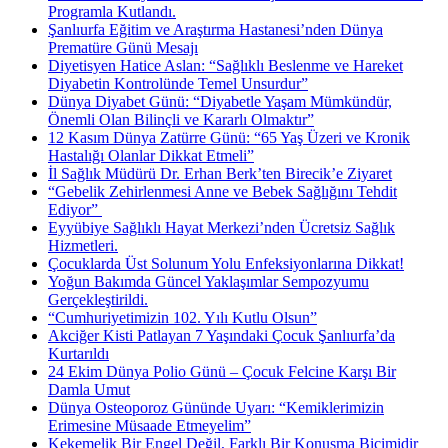
Programla Kutlandı.
Şanlıurfa Eğitim ve Araştırma Hastanesi’nden Dünya
Prematüre Günü Mesajı
Diyetisyen Hatice Aslan: “Sağlıklı Beslenme ve Hareket
Diyabetin Kontrolünde Temel Unsurdur”
Dünya Diyabet Günü: “Diyabetle Yaşam Mümkündür,
Önemli Olan Bilinçli ve Kararlı Olmaktır”
12 Kasım Dünya Zatürre Günü: “65 Yaş Üzeri ve Kronik
Hastalığı Olanlar Dikkat Etmeli”
İl Sağlık Müdürü Dr. Erhan Berk’ten Birecik’e Ziyaret
“Gebelik Zehirlenmesi Anne ve Bebek Sağlığını Tehdit
Ediyor” ​
Eyyübiye Sağlıklı Hayat Merkezi’nden Ücretsiz Sağlık
Hizmetleri.
Çocuklarda Üst Solunum Yolu Enfeksiyonlarına Dikkat!
Yoğun Bakımda Güncel Yaklaşımlar Sempozyumu
Gerçekleştirildi.
“Cumhuriyetimizin 102. Yılı Kutlu Olsun”
Akciğer Kisti Patlayan 7 Yaşındaki Çocuk Şanlıurfa’da
Kurtarıldı
24 Ekim Dünya Polio Günü – Çocuk Felcine Karşı Bir
Damla Umut
Dünya Osteoporoz Gününde Uyarı: “Kemiklerimizin
Erimesine Müsaade Etmeyelim”
Kekemelik Bir Engel Değil, Farklı Bir Konuşma Biçimidir