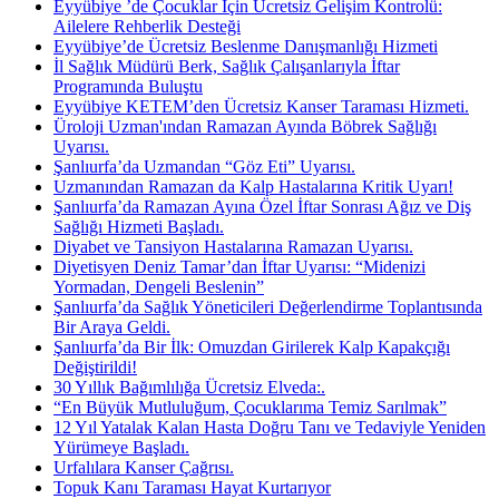
Eyyübiye ’de Çocuklar İçin Ücretsiz Gelişim Kontrolü:
Ailelere Rehberlik Desteği
Eyyübiye’de Ücretsiz Beslenme Danışmanlığı Hizmeti
İl Sağlık Müdürü Berk, Sağlık Çalışanlarıyla İftar
Programında Buluştu
Eyyübiye KETEM’den Ücretsiz Kanser Taraması Hizmeti.
Üroloji Uzman'ından Ramazan Ayında Böbrek Sağlığı
Uyarısı.
Şanlıurfa’da Uzmandan “Göz Eti” Uyarısı.
Uzmanından Ramazan da Kalp Hastalarına Kritik Uyarı!
Şanlıurfa’da Ramazan Ayına Özel İftar Sonrası Ağız ve Diş
Sağlığı Hizmeti Başladı.
Diyabet ve Tansiyon Hastalarına Ramazan Uyarısı.
Diyetisyen Deniz Tamar’dan İftar Uyarısı: “Midenizi
Yormadan, Dengeli Beslenin”
Şanlıurfa’da Sağlık Yöneticileri Değerlendirme Toplantısında
Bir Araya Geldi.
Şanlıurfa’da Bir İlk: Omuzdan Girilerek Kalp Kapakçığı
Değiştirildi!
30 Yıllık Bağımlılığa Ücretsiz Elveda:.
“En Büyük Mutluluğum, Çocuklarıma Temiz Sarılmak”
12 Yıl Yatalak Kalan Hasta Doğru Tanı ve Tedaviyle Yeniden
Yürümeye Başladı.
Urfalılara Kanser Çağrısı.
Topuk Kanı Taraması Hayat Kurtarıyor