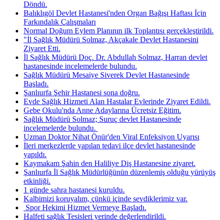
Döndü.
Balıklıgöl Devlet Hastanesi'nden Organ Bağışı Haftası İçin
Farkındalık Çalışmaları
Normal Doğum Eylem Planının ilk Toplantısı gerçekleştirildi.
"İl Sağlık Müdürü Solmaz, Akçakale Devlet Hastanesini
Ziyaret Etti.
İl Sağlık Müdürü Doç. Dr. Abdullah Solmaz, Harran devlet
hastanesinde incelemelerde bulundu.
Sağlık Müdürü Mesaiye Siverek Devlet Hastanesinde
Başladı.
Şanlıurfa Şehir Hastanesi sona doğru.
Evde Sağlık Hizmeti Alan Hastalar Evlerinde Ziyaret Edildi.
Gebe Okulu'nda Anne Adaylarına Ücretsiz Eğitim.
Sağlık Müdürü Solmaz; Suruç devlet Hastanesinde
incelemelerde bulundu. ​
Uzman Doktor Nihat Önür'den Viral Enfeksiyon Uyarısı
İleri merkezlerde yapılan tedavi ilçe devlet hastanesinde
yapıldı.
Kaymakam Şahin den Haliliye Diş Hastanesine ziyaret.
Şanlıurfa İl Sağlık Müdürlüğünün düzenlemiş olduğu yürüyüş
etkinliği.
1 günde sahra hastanesi kuruldu.
Kalbimizi koruyalım, çünkü içinde sevdiklerimiz var.
​ Spor Hekimi Hizmet Vermeye Başladı.
Halfeti sağlık Tesisleri yerinde değerlendirildi.