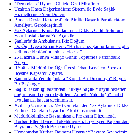
“Demodeks” Uyarısı: Ciltteki Gizli Misafirler
Uzaktan Hasta Değerlendirme Sistemi ile Evde Sağlık
Hizmetlerinde Yeni Dönem
Birecik Devlet Hastanesi’nde Bir İlk: Başarılı Parotidektomi
Ameliyatı Gerçekleştirildi.
Yaz Aylarında Klima Kullanımına Dikkat: Ciddi Solunum
Yolu Hastalıklarına Yol Açabilir
Şanlıurfa’da Ambulansta İkiz Doğum
Dr. Öğr. Üyesi Erhan Berk: "Bu hastane, Şanlıurfa’nın sağlık
tarihinde bir dönüm noktası olacak."
25 Haziran Dünya Vitiligo Günü: Toplumda Farkındalık
Artıyor
İl Sağlık Müdürü Dr. Öğr. Üyesi Erhan Berk’ten Bozova
İlçesine Kapsamlı Ziyaret.
Şanlıurfa’da Yenidoğanlara “Küçük Bir Dokunuşla” Büyük
Bir Başlangıç
Sağlık Bakanlığı tarafından Türkiye Sağlık Yüzyılı hedefleri
doğrultusunda gerçekleştirilen “Annelik Yolculuğu” mobil
uygulaması hayata geçirilmiştir.
Acil Tıp Uzmanı Dr. Mert Gültekin'den Yaz Aylarında Dikkat
Edilmesi Gereken Uyarılar: Akut Gastroenterit
Müdürlüğümüzde Bayramlaşma Programı Düzenlendi
Kurban Etleri Hemen Tüketilmemeli: Diyetisyen Kaplan’dan
Bayramda Sağlıklı Beslenme Uyarısı
Uzmanından Kurban Bayramı Uyarısı: “Bayram Sevincimiz