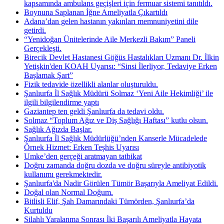
kapsamında ambulans geçişleri için fermuar sistemi tanıtıldı.
Boynuna Saplanan İğne Ameliyatla Çıkartıldı
Adana’dan gelen hastanın yakınları memnuniyetini dile
getirdi.
“Yenidoğan Ünitelerinde Aile Merkezli Bakım” Paneli
Gerçekleşti.
Birecik Devlet Hastanesi Göğüs Hastalıkları Uzmanı Dr. İlkin
Yetişkin'den KOAH Uyarısı: “Sinsi İlerliyor, Tedaviye Erken
Başlamak Şart”
Fizik tedavide özellikli alanlar oluşturuldu.
Şanlıurfa İl Sağlık Müdürü Solmaz ‘Yeni Aile Hekimliği’ ile
ilgili bilgilendirme yaptı
Gaziantep ten geldi Şanlıurfa da tedavi oldu.
Solmaz “Toplum Ağız ve Diş Sağlığı Haftası” kutlu olsun.
Sağlık Ağızda Başlar.
Şanlıurfa İl Sağlık Müdürlüğü’nden Kanserle Mücadelede
Örnek Hizmet: Erken Teşhis Uyarısı
Umke’den gerçeği aratmayan tatbikat
Doğru zamanda doğru dozda ve doğru süreyle antibiyotik
kullanımı gerekmektedir.
Şanlıurfa'da Nadir Görülen Tümör Başarıyla Ameliyat Edildi.
Doğal olan Normal Doğum.
Bitlisli Elif, Şah Damarındaki Tümörden, Şanlıurfa’da
Kurtuldu
Silahlı Yaralanma Sonrası İki Başarılı Ameliyatla Hayata