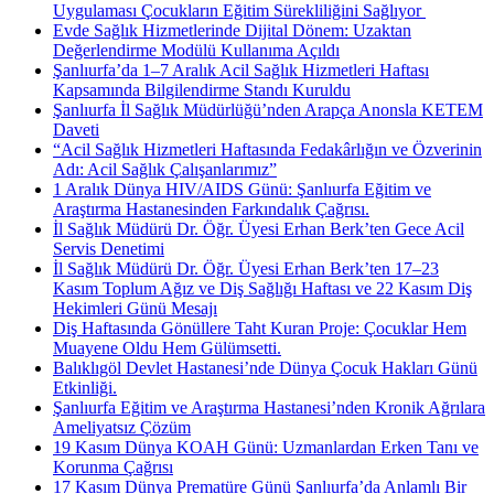
Uygulaması Çocukların Eğitim Sürekliliğini Sağlıyor ​
Evde Sağlık Hizmetlerinde Dijital Dönem: Uzaktan
Değerlendirme Modülü Kullanıma Açıldı
Şanlıurfa’da 1–7 Aralık Acil Sağlık Hizmetleri Haftası
Kapsamında Bilgilendirme Standı Kuruldu
Şanlıurfa İl Sağlık Müdürlüğü’nden Arapça Anonsla KETEM
Daveti
“Acil Sağlık Hizmetleri Haftasında Fedakârlığın ve Özverinin
Adı: Acil Sağlık Çalışanlarımız”
1 Aralık Dünya HIV/AIDS Günü: Şanlıurfa Eğitim ve
Araştırma Hastanesinden Farkındalık Çağrısı.
İl Sağlık Müdürü Dr. Öğr. Üyesi Erhan Berk’ten Gece Acil
Servis Denetimi
İl Sağlık Müdürü Dr. Öğr. Üyesi Erhan Berk’ten 17–23
Kasım Toplum Ağız ve Diş Sağlığı Haftası ve 22 Kasım Diş
Hekimleri Günü Mesajı
Diş Haftasında Gönüllere Taht Kuran Proje: Çocuklar Hem
Muayene Oldu Hem Gülümsetti.
Balıklıgöl Devlet Hastanesi’nde Dünya Çocuk Hakları Günü
Etkinliği.
Şanlıurfa Eğitim ve Araştırma Hastanesi’nden Kronik Ağrılara
Ameliyatsız Çözüm
19 Kasım Dünya KOAH Günü: Uzmanlardan Erken Tanı ve
Korunma Çağrısı
17 Kasım Dünya Prematüre Günü Şanlıurfa’da Anlamlı Bir