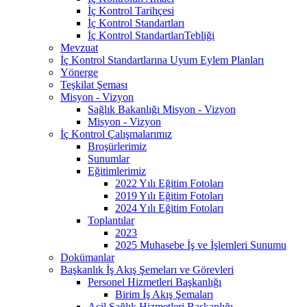
İç Kontrol Tarihçesi
İç Kontrol Standartları
İç Kontrol StandartlarıTebliği
Mevzuat
İç Kontrol Standartlarına Uyum Eylem Planları
Yönerge
Teşkilat Şeması
Misyon - Vizyon
Sağlık Bakanlığı Misyon - Vizyon
Misyon - Vizyon
İç Kontrol Çalışmalarımız
Broşürlerimiz
Sunumlar
Eğitimlerimiz
2022 Yılı Eğitim Fotoları
2019 Yılı Eğitim Fotoları
2024 Yılı Eğitim Fotoları
Toplantılar
2023
2025 Muhasebe İş ve İşlemleri Sunumu
Dokümanlar
Başkanlık İş Akış Şemeları ve Görevleri
Personel Hizmetleri Başkanlığı
Birim İş Akış Şemaları
Acil Sağlık Hizmetleri Başkanlığı