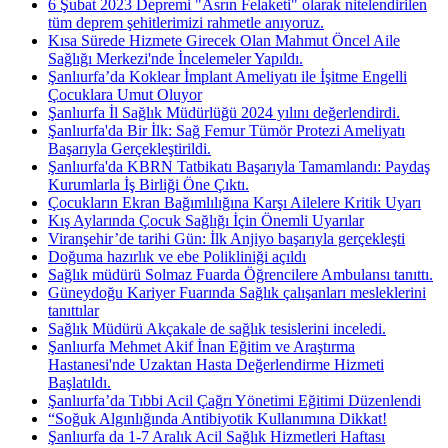
6 Şubat 2023 Depremi "Asrın Felaketi" olarak nitelendirilen
tüm deprem şehitlerimizi rahmetle anıyoruz.
Kısa Sürede Hizmete Girecek Olan Mahmut Öncel Aile
Sağlığı Merkezi'nde İncelemeler Yapıldı.
Şanlıurfa’da Koklear İmplant Ameliyatı ile İşitme Engelli
Çocuklara Umut Oluyor
Şanlıurfa İl Sağlık Müdürlüğü 2024 yılını değerlendirdi.
Şanlıurfa'da Bir İlk: Sağ Femur Tümör Protezi Ameliyatı
Başarıyla Gerçekleştirildi.
Şanlıurfa'da KBRN Tatbikatı Başarıyla Tamamlandı: Paydaş
Kurumlarla İş Birliği Öne Çıktı.
Çocukların Ekran Bağımlılığına Karşı Ailelere Kritik Uyarı
Kış Aylarında Çocuk Sağlığı İçin Önemli Uyarılar
Viranşehir’de tarihi Gün: İlk Anjiyo başarıyla gerçekleşti
Doğuma hazırlık ve ebe Polikliniği açıldı
Sağlık müdürü Solmaz Fuarda Öğrencilere Ambulansı tanıttı.
Güneydoğu Kariyer Fuarında Sağlık çalışanları mesleklerini
tanıttılar
Sağlık Müdürü Akçakale de sağlık tesislerini inceledi.
Şanlıurfa Mehmet Akif İnan Eğitim ve Araştırma
Hastanesi'nde Uzaktan Hasta Değerlendirme Hizmeti
Başlatıldı.
Şanlıurfa’da Tıbbi Acil Çağrı Yönetimi Eğitimi Düzenlendi
“Soğuk Algınlığında Antibiyotik Kullanımına Dikkat!
Şanlıurfa da 1-7 Aralık Acil Sağlık Hizmetleri Haftası