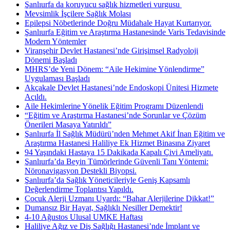
Şanlıurfa da koruyucu sağlık hizmetleri vurgusu ​
Mevsimlik İşçilere Sağlık Molası
Epilepsi Nöbetlerinde Doğru Müdahale Hayat Kurtarıyor.
Şanlıurfa Eğitim ve Araştırma Hastanesinde Varis Tedavisinde
Modern Yöntemler
Viranşehir Devlet Hastanesi’nde Girişimsel Radyoloji
Dönemi Başladı
MHRS’de Yeni Dönem: “Aile Hekimine Yönlendirme”
Uygulaması Başladı
Akçakale Devlet Hastanesi’nde Endoskopi Ünitesi Hizmete
Açıldı.
Aile Hekimlerine Yönelik Eğitim Programı Düzenlendi
“Eğitim ve Araştırma Hastanesi’nde Sorunlar ve Çözüm
Önerileri Masaya Yatırıldı”
Şanlıurfa İl Sağlık Müdürü’nden Mehmet Akif İnan Eğitim ve
Araştırma Hastanesi Haliliye Ek Hizmet Binasına Ziyaret
94 Yaşındaki Hastaya 15 Dakikada Kapalı Çivi Ameliyatı.
Şanlıurfa’da Beyin Tümörlerinde Güvenli Tanı Yöntemi:
Nöronavigasyon Destekli Biyopsi.
Şanlıurfa’da Sağlık Yöneticileriyle Geniş Kapsamlı
Değerlendirme Toplantısı Yapıldı.
Çocuk Alerji Uzmanı Uyardı: “Bahar Alerjilerine Dikkat!”
Dumansız Bir Hayat, Sağlıklı Nesiller Demektir!
4-10 Ağustos Ulusal UMKE Haftası
Haliliye Ağız ve Diş Sağlığı Hastanesi’nde İmplant ve