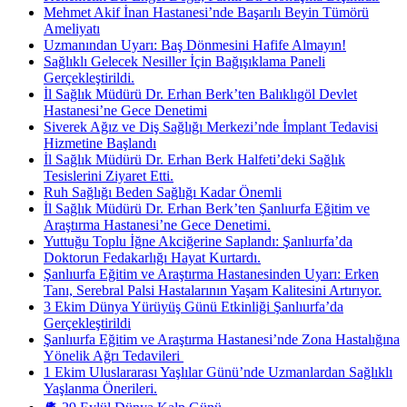
Mehmet Akif İnan Hastanesi’nde Başarılı Beyin Tümörü
Ameliyatı
Uzmanından Uyarı: Baş Dönmesini Hafife Almayın!
Sağlıklı Gelecek Nesiller İçin Bağışıklama Paneli
Gerçekleştirildi.
İl Sağlık Müdürü Dr. Erhan Berk’ten Balıklıgöl Devlet
Hastanesi’ne Gece Denetimi
Siverek Ağız ve Diş Sağlığı Merkezi’nde İmplant Tedavisi
Hizmetine Başlandı
İl Sağlık Müdürü Dr. Erhan Berk Halfeti’deki Sağlık
Tesislerini Ziyaret Etti.
Ruh Sağlığı Beden Sağlığı Kadar Önemli
İl Sağlık Müdürü Dr. Erhan Berk’ten Şanlıurfa Eğitim ve
Araştırma Hastanesi’ne Gece Denetimi.
Yuttuğu Toplu İğne Akciğerine Saplandı: Şanlıurfa’da
Doktorun Fedakarlığı Hayat Kurtardı.
Şanlıurfa Eğitim ve Araştırma Hastanesinden Uyarı: Erken
Tanı, Serebral Palsi Hastalarının Yaşam Kalitesini Artırıyor.
3 Ekim Dünya Yürüyüş Günü Etkinliği Şanlıurfa’da
Gerçekleştirildi
Şanlıurfa Eğitim ve Araştırma Hastanesi’nde Zona Hastalığına
Yönelik Ağrı Tedavileri ​
1 Ekim Uluslararası Yaşlılar Günü’nde Uzmanlardan Sağlıklı
Yaşlanma Önerileri.