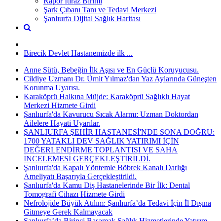
Rapor İtiraz Birimi
Şark Çıbanı Tanı ve Tedavi Merkezi
Şanlıurfa Dijital Sağlık Haritası
Birecik Devlet Hastanemizde ilk ...
Anne Sütü, Bebeğin İlk Aşısı ve En Güçlü Koruyucusu.
Cildiye Uzmanı Dr. Ümit Yılmaz'dan Yaz Aylarında Güneşten
Korunma Uyarısı.
Karaköprü Halkına Müjde: Karaköprü Sağlıklı Hayat
Merkezi Hizmete Girdi
Şanlıurfa'da Kavurucu Sıcak Alarmı: Uzman Doktordan
Ailelere Hayati Uyarılar.
ŞANLIURFA ŞEHİR HASTANESİ'NDE SONA DOĞRU:
1700 YATAKLI DEV SAĞLIK YATIRIMI İÇİN
DEĞERLENDİRME TOPLANTISI VE SAHA
İNCELEMESİ GERÇEKLEŞTİRİLDİ.
Şanlıurfa'da Kapalı Yöntemle Böbrek Kanalı Darlığı
Ameliyatı Başarıyla Gerçekleştirildi.
Şanlıurfa'da Kamu Diş Hastanelerinde Bir İlk: Dental
Tomografi Cihazı Hizmete Girdi
Nefrolojide Büyük Atılım: Şanlıurfa’da Tedavi İçin İl Dışına
Gitmeye Gerek Kalmayacak
Şanlıurfa’da Birinci Basamak Sağlık Hizmetlerinde Yatırım