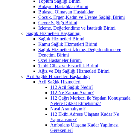
Toplum Sağlığı Birimi
Bulaşıcı Hastalıklar Birimi
Bulaşıcı Olmayan Hastalıklar
Çocuk, Ergen,Kadın ve Üreme Sağlığı Birimi
Çevre Sağlığı Birimi
İzleme, Değerlendime ve İstatistik Birimi
Sağlık Hizmetleri Başkanlığı
Sağlık Hizmetleri Birimi
Kamu Sağlık Hizmetleri Birimi
Sağlık Hizmetleri İzleme, Değerlendirme ve
Denetimi Birimi
Özel Hastaneler Birimi
Tıbbi Cihaz ve Eczacilik Birimi
Ağız ve Diş Sağlığı Hizmetleri Birimi
Acil Sağlık Hizmetleri Başkanlığı
Acil Sağlık Hizmetleri
112 Acil Sağlık Nedir?
112 Ne Zaman Aranır?
112 Çağrı Merkezi ile Yapılan Konuşmada
Nelere Dikkat Etmelisiniz?
Nasıl Aramalıyım?
112 Ekibi Adrese Ulaşana Kadar Ne
Yapmalısınız?
Ambulans Ulaşana Kadar Yapılması
Gerekenler?