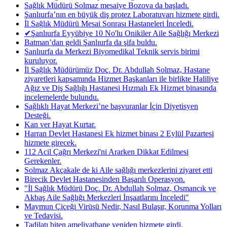
Sağlık Müdürü Solmaz mesaiye Bozova da başladı.
Şanlıurfa’nın en büyük diş protez Laboratuvarı hizmete girdi.
İl Sağlık Müdürü Mesai Sonrası Hastaneleri İnceledi.
✔Şanlıurfa Eyyübiye 10 No'lu Onikiler Aile Sağlığı Merkezi
Batman’dan geldi Şanlıurfa da şifa buldu.
Şanlıurfa da Merkezi Biyomedikal Teknik servis birimi
kuruluyor.
İl Sağlık Müdürümüz Doç. Dr. Abdullah Solmaz, Hastane
ziyaretleri kapsamında Hizmet Başkanları ile birlikte Haliliye
Ağız ve Diş Sağlığı Hastanesi Hızmalı Ek Hizmet binasında
incelemelerde bulundu.
Sağlıklı Hayat Merkezi’ne başvuranlar İçin Diyetisyen
Desteği.
Kan ver Hayat Kurtar.
Harran Devlet Hastanesi Ek hizmet binası 2 Eylül Pazartesi
hizmete girecek.
112 Acil Çağrı Merkezi'ni Ararken Dikkat Edilmesi
Gerekenler.
Solmaz Akçakale de ki Aile sağlığı merkezlerini ziyaret etti
Birecik Devlet Hastanesinden Başarılı Operasyon.
"İl Sağlık Müdürü Doç. Dr. Abdullah Solmaz, Osmancık ve
Akbaş Aile Sağlığı Merkezleri İnşaatlarını İnceledi"
Maymun Çiçeği Virüsü Nedir, Nasıl Bulaşır, Korunma Yolları
ve Tedavisi.
Tadilatı biten ameliyathane yeniden hizmete girdi.