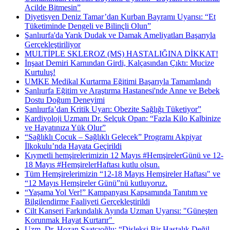
Acilde Bitmesin”
Diyetisyen Deniz Tamar’dan Kurban Bayramı Uyarısı: “Et
Tüketiminde Dengeli ve Bilinçli Olun”
Şanlıurfa'da Yarık Dudak ve Damak Ameliyatları Başarıyla
Gerçekleştiriliyor
MULTİPLE SKLEROZ (MS) HASTALIĞINA DİKKAT!
İnşaat Demiri Karnından Girdi, Kalçasından Çıktı: Mucize
Kurtuluş!
UMKE Medikal Kurtarma Eğitimi Başarıyla Tamamlandı
Şanlıurfa Eğitim ve Araştırma Hastanesi'nde Anne ve Bebek
Dostu Doğum Deneyimi
Şanlıurfa’dan Kritik Uyarı: Obezite Sağlığı Tüketiyor”
Kardiyoloji Uzmanı Dr. Selçuk Opan: “Fazla Kilo Kalbinize
ve Hayatınıza Yük Olur”
“Sağlıklı Çocuk – Sağlıklı Gelecek” Programı Akpiyar
İlkokulu’nda Hayata Geçirildi
Kıymetli hemşirelerimizin 12 Mayıs #HemşirelerGünü ve 12-
18 Mayıs #HemşirelerHaftası kutlu olsun.
Tüm Hemşirelerimizin “12-18 Mayıs Hemşireler Haftası" ve
“12 Mayıs Hemşireler Günü”nü kutluyoruz.
“Yaşama Yol Ver!” Kampanyası Kapsamında Tanıtım ve
Bilgilendirme Faaliyeti Gerçekleştirildi
Cilt Kanseri Farkındalık Ayında Uzman Uyarısı: "Güneşten
Korunmak Hayat Kurtarır" ​
Uzm. Dr. Hozan Saatçıoğlu: “Disleksi Bir Hastalık Değil,