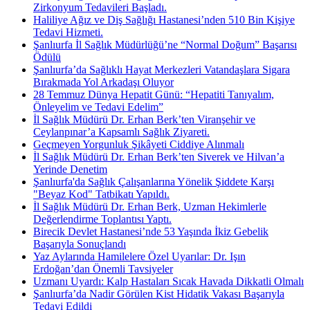
Zirkonyum Tedavileri Başladı.
Haliliye Ağız ve Diş Sağlığı Hastanesi’nden 510 Bin Kişiye
Tedavi Hizmeti.
Şanlıurfa İl Sağlık Müdürlüğü’ne “Normal Doğum” Başarısı
Ödülü
Şanlıurfa’da Sağlıklı Hayat Merkezleri Vatandaşlara Sigara
Bırakmada Yol Arkadaşı Oluyor
28 Temmuz Dünya Hepatit Günü: “Hepatiti Tanıyalım,
Önleyelim ve Tedavi Edelim”
İl Sağlık Müdürü Dr. Erhan Berk’ten Viranşehir ve
Ceylanpınar’a Kapsamlı Sağlık Ziyareti.
Geçmeyen Yorgunluk Şikâyeti Ciddiye Alınmalı
İl Sağlık Müdürü Dr. Erhan Berk’ten Siverek ve Hilvan’a
Yerinde Denetim
Şanlıurfa'da Sağlık Çalışanlarına Yönelik Şiddete Karşı
"Beyaz Kod" Tatbikatı Yapıldı.
İl Sağlık Müdürü Dr. Erhan Berk, Uzman Hekimlerle
Değerlendirme Toplantısı Yaptı.
Birecik Devlet Hastanesi’nde 53 Yaşında İkiz Gebelik
Başarıyla Sonuçlandı
Yaz Aylarında Hamilelere Özel Uyarılar: Dr. Işın
Erdoğan’dan Önemli Tavsiyeler
Uzmanı Uyardı: Kalp Hastaları Sıcak Havada Dikkatli Olmalı
Şanlıurfa’da Nadir Görülen Kist Hidatik Vakası Başarıyla
Tedavi Edildi