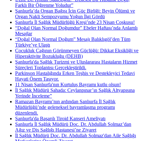
Farklı Bir Öğrenme Yoludur”
Şanlıurfa’da Organ Bağışı İçin Güç Birliği: Beyin Ölümü ve
Organ Nakli Sempozyumu Yoğun İlgi Gördü
Şanlıurfa İl Sağlık Müdürlüğü Kreşi’nde 23 Nisan Coşkusu!
“Doğal Olan Normal Doğumdur” Ebeler Haftası’nda Anlamlı
Mesajlar
“Doğal Olan Normal Doğum” Mesajı Balıklıgöl’den Tüm
Türkiye’ye Ulaştı
Çocukluk Çağının Görünmeyen Güçlüğü: Dikkat Eksikliği ve
Hiperaktivite Bozukluğu (DEHB)
Şanlıurfa'da Sağlık Turizmi ve Uluslararası Hastaların Hizmet
Süreçleri Toplantısı Gerçekleştirildi.
Parkinson Hastalığında Erken Teşhis ve Destekleyici Tedavi
Hayati Önem Taşıyor.
11 Nisan Şanlıurfa'nın Kurtuluş Bayramı kutlu olsun!
İl Sağlık Müdürü Sahada: Ceylanpınar’ın Sağlık Altyapısına
Yerinde İnceleme”
Ramazan Bayramı’nın ardından Şanlıurfa İl Sağlık
Müdürlüğü’nde geleneksel bayramlaşma programı
düzenlendi.
Şanlıurfa'da Başarılı Tiroid Kanseri Ameliyatı
Şanlıurfa İl Sağlık Müdürü Doç. Dr. Abdullah Solmaz’dan
Ağız ve Diş Sağlığı Hastanesi’ne Ziyaret
İl Sağlık Müdürü Doç. Dr. Abdullah Solmaz'dan Aile Sağlığı