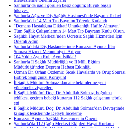
Merkezlerine Önemli Ziyaret
Şanlıurfa’da nadir görülen beşiz doğum: Büyük başarı
hikayesi
Şanlıurfa Ağız ve Diş Sağlığı Hastanesi’nde Başarılı Tedavi
Şanlıurfa’da 14 Mart Tıp Bayramı Törenle Kutlandı
"Demans Hastalığına Dikkat! Unutkanlığı Hafife Almayın"
Tüm Sağlık Çalışanlarının 14 Mart Tıp Bayramı Kutlu Olsun.
Sağlıklı Hayat Merkezi’nden Ücretsiz Sağlık Hizmetleri İçin
Önemli Adım
Şanlıurfa’daki Diş Hastanelerinde Ramazan Ayında İftar
Sonrası Hizmet Memnuniyeti Artıyor
104 Yıldır Aynı Ruh, Aynı İstiklal!
Şanlıurfa İl Sağlık Müdürlüğü ve İl Milli Eğitim
Müdürlüğü’nden Deprem Haftası Etkinliği
Uzman Dr. Orhan Özdemir: Sıcak Havalarda ve Oruç Sonrası
Böbrek Sağlığınızı Koruyun!
İl Sağlık Müdürü Solmaz’dan aile hekimlerine yeni
yönetmelik ziyaretleri
İl Sağlık Müdürü Doç. Dr. Abdullah Solmaz, boğulma
tehlikesi geçiren bebeği kurtaran 112 Sağlık çalışanını tebrik
etti
İl Sağlık Müdürü Doç. Dr. Abdullah Solmaz’dan Devteştinde
ki sağlık tesislerinde Detaylı İnceleme
Ramazan Ayında Sağlıklı Beslenmenin Önemi
Şanlıurfa'da 112 Çağrı Merkezi Ekipleri Hayat Kurtardı