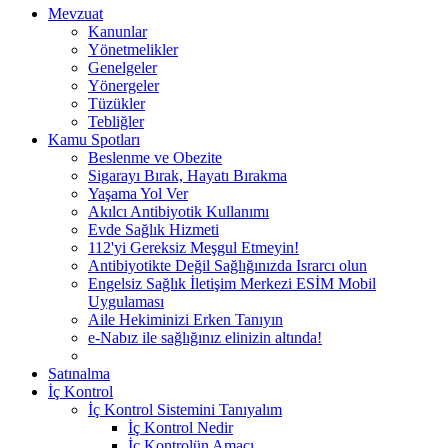
Mevzuat
Kanunlar
Yönetmelikler
Genelgeler
Yönergeler
Tüzükler
Tebliğler
Kamu Spotları
Beslenme ve Obezite
Sigarayı Bırak, Hayatı Bırakma
Yaşama Yol Ver
Akılcı Antibiyotik Kullanımı
Evde Sağlık Hizmeti
112'yi Gereksiz Meşgul Etmeyin!
Antibiyotikte Değil Sağlığınızda Israrcı olun
Engelsiz Sağlık İletişim Merkezi ESİM Mobil
Uygulaması
Aile Hekiminizi Erken Tanıyın
e-Nabız ile sağlığınız elinizin altında!
Satınalma
İç Kontrol
İç Kontrol Sistemini Tanıyalım
İç Kontrol Nedir
İç Kontrolün Amacı