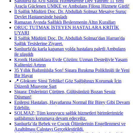
Şanlıurfa'da Acil Sağlık Hizmetlerine Dev Yatırım: 11 Yeni
Araçla Güçlenen UMKE ve Ambulans Filosu Hizmete Girdi!
İl Sağlık Müdürü Doç. Dr. Abdullah Solmaz Mesaiye Suruç
Devlet Hastanesinde başladı
Ramazan Ayında Sağlıklı Beslenmenin Altın Kuralları
ORUÇ TUTMAK İSTEYEN HASTALARA KRİTİK
UYARI
İl Sağlık Müdürü Doç. Dr. Abdullah Solmaz'dan Harran'da
Sağlık Tesislerine Ziyaret.
Şanlıurfa'da karla kapanan yolda hastalara paletli Ambulans
ile ulaşıldı
Kronik Hastalıklara Evde Çözüm: Uzman Desteğiyle Yaşam
Kalitenizi Artırın
35 Yıllık Bağımlılığa Son! Sigara Bırakma Polikliniği ile Yeni
Bir Hayat
📍 Glokom: Sinsi Tehlike! Göz Sağlığınızı Korumak İçin
Düzenli Muayene Şart
Sigara: Dişlerinizi Çürüten, Gülüşünüzü Bozan Sessiz
Düşman!
Epilepsi Hastaları, Hayatlarına Normal Bir Birey Gibi Devam
Edebilir.
SOLMAZ; Tüm koruyucu sağlık hizmetleri birimlerimizle
sağlığımızı korumaya devam edeceğiz.
Şanlıurfa’da Bebek ve Çocuk Ölümlerinin Engellenmesi ve
Azaltılması Çalıştayı Gerçekleştirildi.