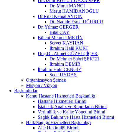
Dr.Öznur BULUT GAZANFER
Dr. Murat MANCI
Mesut HAMİDANOĞLU
Dr.Rıfat Kemal AYDIN
Dt. Nadide Esma UĞURLU
Dr. Yılmaz GERGER
Bilal ÇAY
Bülent Mehmet METİN
Servet KAYHAN
İbrahim Halil KURT
Doç.Dr. Ahmet GÜZELÇİÇEK
Dr. Mehmet Sabri ŞEKER
İbrahim DEMİR
İbrahim Halil CENGİZ
Seda UYDAŞ
Organizasyon Şeması
Misyon / Vizyon
Başkanlıklar
Kamu Hastane Hizmetleri Başkanlığı
Hastane Hizmetleri Birimi
İstatistik,Analiz ve Raporlama Birimi
Verimlilik ve Kalite Yönetimi Birimi
Sağlık Bakım ve Hasta Hizmetleri Birimi
Halk Sağlığı Hizmetleri Başkanlığı
Aile Hekimliği Birimi