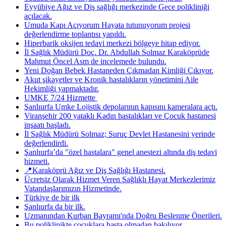
Eyyübiye Ağız ve Diş sağlığı merkezinde Gece polikliniği
açılacak.
Umuda Kapı Açıyorum Hayata tutunuyorum projesi
değerlendirme toplantısı yapıldı.
Hiperbarik oksijen tedavi merkezi bölgeye hitap ediyor.
İl Sağlık Müdürü Doç. Dr. Abdullah Solmaz Karaköprüde
Mahmut Öncel Asm de incelemede bulundu.
Yeni Doğan Bebek Hastaneden Çıkmadan Kimliği Çıkıyor.
Akut şikayetler ve Kronik hastalıkların yönetimini Aile
Hekimliği yapmaktadır.
UMKE 7/24 Hizmette ​
Şanlıurfa Umke Lojistik depolarının kapısını kameralara açtı.
Viranşehir 200 yataklı Kadın hastalıkları ve Çocuk hastanesi
inşaatı başladı.
İl Sağlık Müdürü Solmaz; Suruç Devlet Hastanesini yerinde
değerlendirdi.
Şanlıurfa’da "özel hastalara" genel anestezi altında diş tedavi
hizmeti.
📍Karaköprü Ağız ve Diş Sağlığı Hastanesi.
Ücretsiz Olarak Hizmet Veren Sağlıklı Hayat Merkezlerimiz
Vatandaşlarımızın Hizmetinde.
Türkiye de bir ilk
Şanlıurfa da bir ilk.
Uzmanından Kurban Bayramı'nda Doğru Beslenme Önerileri.
Bu poliklinikte çocuklara hasta olmadan bakılıyor.