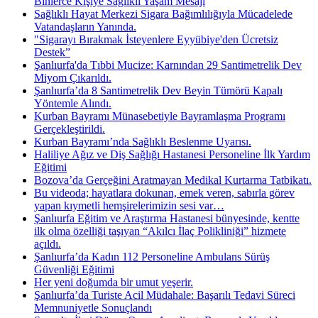
Binlerce Kişiye Sağlıklı Yaşam Mesajı
Sağlıklı Hayat Merkezi Sigara Bağımlılığıyla Mücadelede
Vatandaşların Yanında.
"Sigarayı Bırakmak İsteyenlere Eyyübiye'den Ücretsiz
Destek”
Şanlıurfa'da Tıbbi Mucize: Karnından 29 Santimetrelik Dev
Miyom Çıkarıldı.
Şanlıurfa’da 8 Santimetrelik Dev Beyin Tümörü Kapalı
Yöntemle Alındı.
Kurban Bayramı Münasebetiyle Bayramlaşma Programı
Gerçekleştirildi.
Kurban Bayramı’nda Sağlıklı Beslenme Uyarısı.
Haliliye Ağız ve Diş Sağlığı Hastanesi Personeline İlk Yardım
Eğitimi
Bozova’da Gerçeğini Aratmayan Medikal Kurtarma Tatbikatı.
Bu videoda; hayatlara dokunan, emek veren, sabırla görev
yapan kıymetli hemşirelerimizin sesi var…
Şanlıurfa Eğitim ve Araştırma Hastanesi bünyesinde, kentte
ilk olma özelliği taşıyan “Akılcı İlaç Polikliniği” hizmete
açıldı.
Şanlıurfa’da Kadın 112 Personeline Ambulans Sürüş
Güvenliği Eğitimi
Her yeni doğumda bir umut yeşerir.
Şanlıurfa’da Turiste Acil Müdahale: Başarılı Tedavi Süreci
Memnuniyetle Sonuçlandı