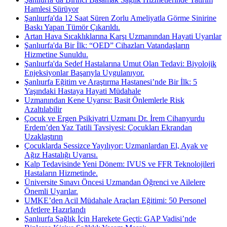
Hamlesi Sürüyor
Şanlıurfa'da 12 Saat Süren Zorlu Ameliyatla Görme Sinirine
Baskı Yapan Tümör Çıkarıldı.
Artan Hava Sıcaklıklarına Karşı Uzmanından Hayati Uyarılar
Şanlıurfa'da Bir İlk: “OED” Cihazları Vatandaşların
Hizmetine Sunuldu.
Şanlıurfa'da Sedef Hastalarına Umut Olan Tedavi: Biyolojik
Enjeksiyonlar Başarıyla Uygulanıyor.
Şanlıurfa Eğitim ve Araştırma Hastanesi’nde Bir İlk: 5
Yaşındaki Hastaya Hayati Müdahale
Uzmanından Kene Uyarısı: Basit Önlemlerle Risk
Azaltılabilir
Çocuk ve Ergen Psikiyatri Uzmanı Dr. İrem Cihanyurdu
Erdem’den Yaz Tatili Tavsiyesi: Çocukları Ekrandan
Uzaklaştırın
Çocuklarda Sessizce Yayılıyor: Uzmanlardan El, Ayak ve
Ağız Hastalığı Uyarısı.
Kalp Tedavisinde Yeni Dönem: IVUS ve FFR Teknolojileri
Hastaların Hizmetinde.
Üniversite Sınavı Öncesi Uzmandan Öğrenci ve Ailelere
Önemli Uyarılar.
UMKE’den Acil Müdahale Araçları Eğitimi: 50 Personel
Afetlere Hazırlandı
Şanlıurfa Sağlık İçin Harekete Geçti: GAP Vadisi’nde