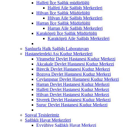
Halfeti İlçe Sağlık müdürlüğü
Halfeti Aile Sağlığı Merkezleri
Hilvan İlçe Sağlık Müdürlüğü
Hilvan Aile Sağlığı Merkezleri
Harran İlçe Sağlık Müdürlüğü
Harran Aile Sağlığı Merkezleri
Karaköprü İlçe Sağlık Müdürlüğü
Karaköprü Aile Sağlığı Merkezleri
Şanlıurfa Halk Sağlığı Laboratuvarı
Hastanelerdeki Aşı Kuduz Merkezleri
Viranşehir Devlet Hastanesi Kuduz Merkezi
Akçakale Devlet Hastanesi Kuduz Merkezi
Birecik Devlet Hastanesi Kuduz Merkezi
Bozova Devlet Hastanesi Kuduz Merkezi
Ceylanpınar Devlet Hastanesi Kuduz Merkezi
Harran Devlet Hastanesi Kuduz Merkezi
Halfeti Devlet Hastanesi Kuduz Merkezi
Hilvan Devlet Hastanesi Kuduz Merkezi
Siverek Devlet Hastanesi Kuduz Merkezi
Suruç Devlet Hastanesi Kuduz Merkezi
Sosyal Tesislerimiz
Sağlıklı Hayat Merkezleri
Eyyübiye Sağlıklı Hayat Merkezi