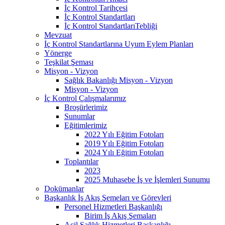
İç Kontrol Tarihçesi
İç Kontrol Standartları
İç Kontrol StandartlarıTebliği
Mevzuat
İç Kontrol Standartlarına Uyum Eylem Planları
Yönerge
Teşkilat Şeması
Misyon - Vizyon
Sağlık Bakanlığı Misyon - Vizyon
Misyon - Vizyon
İç Kontrol Çalışmalarımız
Broşürlerimiz
Sunumlar
Eğitimlerimiz
2022 Yılı Eğitim Fotoları
2019 Yılı Eğitim Fotoları
2024 Yılı Eğitim Fotoları
Toplantılar
2023
2025 Muhasebe İş ve İşlemleri Sunumu
Dokümanlar
Başkanlık İş Akış Şemeları ve Görevleri
Personel Hizmetleri Başkanlığı
Birim İş Akış Şemaları
Acil Sağlık Hizmetleri Başkanlığı