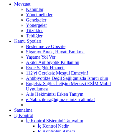
Mevzuat
Kanunlar
Yönetmelikler
Genelgeler
Yönergeler
Tüzükler
Tebliğler
Kamu Spotları
Beslenme ve Obezite
Sigarayı Bırak, Hayatı Bırakma
Yaşama Yol Ver
Akılcı Antibiyotik Kullanımı
Evde Sağlık Hizmeti
112'yi Gereksiz Meşgul Etmeyin!
Antibiyotikte Değil Sağlığınızda Israrcı olun
Engelsiz Sağlık İletişim Merkezi ESİM Mobil
Uygulaması
Aile Hekiminizi Erken Tanıyın
e-Nabız ile sağlığınız elinizin altında!
Satınalma
İç Kontrol
İç Kontrol Sistemini Tanıyalım
İç Kontrol Nedir
İç Kontrolün Amacı