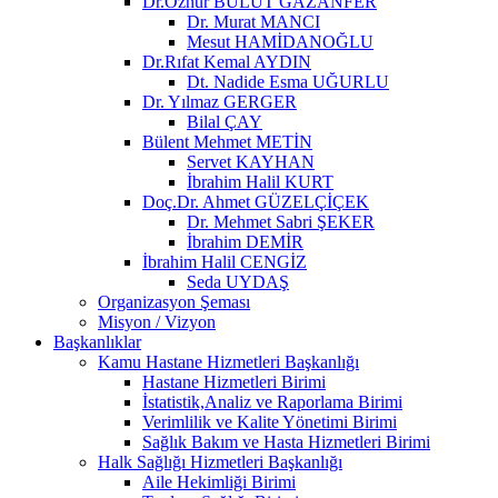
Dr.Öznur BULUT GAZANFER
Dr. Murat MANCI
Mesut HAMİDANOĞLU
Dr.Rıfat Kemal AYDIN
Dt. Nadide Esma UĞURLU
Dr. Yılmaz GERGER
Bilal ÇAY
Bülent Mehmet METİN
Servet KAYHAN
İbrahim Halil KURT
Doç.Dr. Ahmet GÜZELÇİÇEK
Dr. Mehmet Sabri ŞEKER
İbrahim DEMİR
İbrahim Halil CENGİZ
Seda UYDAŞ
Organizasyon Şeması
Misyon / Vizyon
Başkanlıklar
Kamu Hastane Hizmetleri Başkanlığı
Hastane Hizmetleri Birimi
İstatistik,Analiz ve Raporlama Birimi
Verimlilik ve Kalite Yönetimi Birimi
Sağlık Bakım ve Hasta Hizmetleri Birimi
Halk Sağlığı Hizmetleri Başkanlığı
Aile Hekimliği Birimi