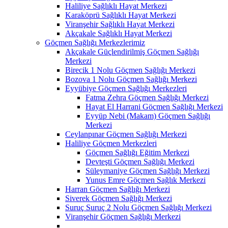
Haliliye Sağlıklı Hayat Merkezi
Karaköprü Sağlıklı Hayat Merkezi
Viranşehir Sağlıklı Hayat Merkezi
Akçakale Sağlıklı Hayat Merkezi
Göçmen Sağlığı Merkezlerimiz
Akçakale Güçlendirilmiş Göçmen Sağlığı
Merkezi
Birecik 1 Nolu Göçmen Sağlığı Merkezi
Bozova 1 Nolu Göçmen Sağlığı Merkezi
Eyyübiye Göçmen Sağlığı Merkezleri
Fatma Zehra Göçmen Sağlığı Merkezi
Hayat El Harrani Göçmen Sağlığı Merkezi
Eyyüp Nebi (Makam) Göçmen Sağlığı
Merkezi
Ceylanpınar Göçmen Sağlığı Merkezi
Haliliye Göçmen Merkezleri
Göçmen Sağlığı Eğitim Merkezi
Devteşti Göçmen Sağlığı Merkezi
Süleymaniye Göçmen Sağlığı Merkezi
Yunus Emre Göçmen Sağlık Merkezi
Harran Göçmen Sağlığı Merkezi
Siverek Göçmen Sağlığı Merkezi
Suruç Suruç 2 Nolu Göçmen Sağlığı Merkezi
Viranşehir Göçmen Sağlığı Merkezi