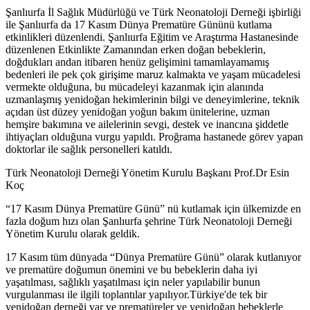
Şanlıurfa İl Sağlık Müdürlüğü ve Türk Neonatoloji Derneği işbirliği
ile Şanlıurfa da 17 Kasım Dünya Prematüre Gününü kutlama
etkinlikleri düzenlendi. Şanlıurfa Eğitim ve Araştırma Hastanesinde
düzenlenen Etkinlikte Zamanından erken doğan bebeklerin,
doğdukları andan itibaren henüz gelişimini tamamlayamamış
bedenleri ile pek çok girişime maruz kalmakta ve yaşam mücadelesi
vermekte olduğuna, bu mücadeleyi kazanmak için alanında
uzmanlaşmış yenidoğan hekimlerinin bilgi ve deneyimlerine, teknik
açıdan üst düzey yenidoğan yoğun bakım ünitelerine, uzman
hemşire bakımına ve ailelerinin sevgi, destek ve inancına şiddetle
ihtiyaçları olduğuna vurgu yapıldı. Proğrama hastanede görev yapan
doktorlar ile sağlık personelleri katıldı.
Türk Neonatoloji Derneği Yönetim Kurulu Başkanı Prof.Dr Esin
Koç
“17 Kasım Dünya Prematüre Günü” nü kutlamak için ülkemizde en
fazla doğum hızı olan Şanlıurfa şehrine Türk Neonatoloji Derneği
Yönetim Kurulu olarak geldik.
17 Kasım tüm dünyada “Dünya Prematüre Günü” olarak kutlanıyor
ve prematüre doğumun önemini ve bu bebeklerin daha iyi
yaşatılması, sağlıklı yaşatılması için neler yapılabilir bunun
vurgulanması ile ilgili toplantılar yapılıyor.Türkiye'de tek bir
yenidoğan derneği var ve prematüreler ve yenidoğan bebeklerle