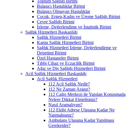
Toplum Sağlığı Birimi
Bulaşıcı Hastalıklar Birimi
Bulaşıcı Olmayan Hastalıklar
Çocuk, Ergen,Kadın ve Üreme Sağlığı Birimi
Çevre Sağlığı Birimi
İzleme, Değerlendime ve İstatistik Birimi
Sağlık Hizmetleri Başkanlığı
Sağlık Hizmetleri Birimi
Kamu Sağlık Hizmetleri Birimi
Sağlık Hizmetleri İzleme, Değerlendirme ve
Denetimi Birimi
Özel Hastaneler Birimi
Tıbbi Cihaz ve Eczacilik Birimi
Ağız ve Diş Sağlığı Hizmetleri Birimi
Acil Sağlık Hizmetleri Başkanlığı
Acil Sağlık Hizmetleri
112 Acil Sağlık Nedir?
112 Ne Zaman Aranır?
112 Çağrı Merkezi ile Yapılan Konuşmada
Nelere Dikkat Etmelisiniz?
Nasıl Aramalıyım?
112 Ekibi Adrese Ulaşana Kadar Ne
Yapmalısınız?
Ambulans Ulaşana Kadar Yapılması
Gerekenler?