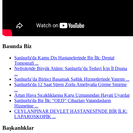
Basında Biz
Şanlıurfa'da Kamu Diş Hastanelerinde Bir İlk: Dental
Tomografi ...
Nefrolojide Büyük Atılım: Şanlıurfa’da Tedavi İçin İl Dışına
...
Şanlıurfa’da Birinci Basamak Sağlık Hizmetlerinde Yatırım ...
Şanlıurfa'da 12 Saat Süren Zorlu Ameliyatla Görme Sinirine
...
Artan Hava Sıcaklıklarına Karşı Uzmanından Hayati Uyarılar
Şanlıurfa'da Bir İlk: “OED” Cihazları Vatandaşların
Hizmetine ...
CEYLANPINAR DEVLET HASTANESİ'NDE BİR İLK:
LAPAROSKOPİK ...
Başkanlıklar