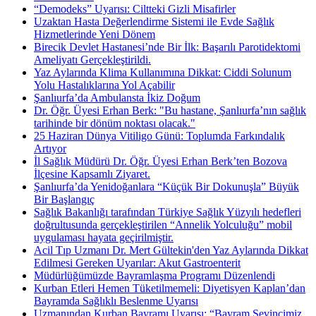
“Demodeks” Uyarısı: Ciltteki Gizli Misafirler
Uzaktan Hasta Değerlendirme Sistemi ile Evde Sağlık
Hizmetlerinde Yeni Dönem
Birecik Devlet Hastanesi’nde Bir İlk: Başarılı Parotidektomi
Ameliyatı Gerçekleştirildi.
Yaz Aylarında Klima Kullanımına Dikkat: Ciddi Solunum
Yolu Hastalıklarına Yol Açabilir
Şanlıurfa’da Ambulansta İkiz Doğum
Dr. Öğr. Üyesi Erhan Berk: "Bu hastane, Şanlıurfa’nın sağlık
tarihinde bir dönüm noktası olacak."
25 Haziran Dünya Vitiligo Günü: Toplumda Farkındalık
Artıyor
İl Sağlık Müdürü Dr. Öğr. Üyesi Erhan Berk’ten Bozova
İlçesine Kapsamlı Ziyaret.
Şanlıurfa’da Yenidoğanlara “Küçük Bir Dokunuşla” Büyük
Bir Başlangıç
Sağlık Bakanlığı tarafından Türkiye Sağlık Yüzyılı hedefleri
doğrultusunda gerçekleştirilen “Annelik Yolculuğu” mobil
uygulaması hayata geçirilmiştir.
Acil Tıp Uzmanı Dr. Mert Gültekin'den Yaz Aylarında Dikkat
Edilmesi Gereken Uyarılar: Akut Gastroenterit
Müdürlüğümüzde Bayramlaşma Programı Düzenlendi
Kurban Etleri Hemen Tüketilmemeli: Diyetisyen Kaplan’dan
Bayramda Sağlıklı Beslenme Uyarısı
Uzmanından Kurban Bayramı Uyarısı: “Bayram Sevincimiz