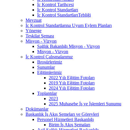
İç Kontrol Tarihçesi
İç Kontrol Standartları
İç Kontrol StandartlarıTebliği
Mevzuat
İç Kontrol Standartlarına Uyum Eylem Planları
Yönerge
Teşkilat Şeması
Misyon - Vizyon
Sağlık Bakanlığı Misyon - Vizyon
Misyon - Vizyon
İç Kontrol Çalışmalarımız
Broşürlerimiz
Sunumlar
Eğitimlerimiz
2022 Yılı Eğitim Fotoları
2019 Yılı Eğitim Fotoları
2024 Yılı Eğitim Fotoları
Toplantılar
2023
2025 Muhasebe İş ve İşlemleri Sunumu
Dokümanlar
Başkanlık İş Akış Şemeları ve Görevleri
Personel Hizmetleri Başkanlığı
Birim İş Akış Şemaları
Acil Sağlık Hizmetleri Başkanlığı