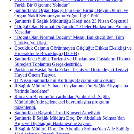
Farklı Bir Öğrenme Yoludur”
Şanlıurfa’da Organ Bağışı İçin Güç Birliği: Beyin Ölümü ve
Organ Nakli Sempozyumu Yoğun İlgi Gördü
Şanlıurfa İl Sağlık Müdürlüğü Kreşi’nde 23 Nisan Coşkusu!
“Doğal Olan Normal Doğumdur” Ebeler Haftası’nda Anlamlı
Mesajlar
“Doğal Olan Normal Doğum” Mesajı Balıklıgöl’den Tüm
Türkiye’ye Ulaştı
Çocukluk Çağının Görünmeyen Güçlüğü: Dikkat Eksikliği ve
Hiperaktivite Bozukluğu (DEHB)
Şanlıurfa'da Sağlık Turizmi ve Uluslararası Hastaların Hizmet
Süreçleri Toplantısı Gerçekleştirildi.
Parkinson Hastalığında Erken Teşhis ve Destekleyici Tedavi
Hayati Önem Taşıyor.
11 Nisan Şanlıurfa'nın Kurtuluş Bayramı kutlu olsun!
İl Sağlık Müdürü Sahada: Ceylanpınar’ın Sağlık Altyapısına
Yerinde İnceleme”
Ramazan Bayramı’nın ardından Şanlıurfa İl Sağlık
Müdürlüğü’nde geleneksel bayramlaşma programı
düzenlendi.
Şanlıurfa'da Başarılı Tiroid Kanseri Ameliyatı
Şanlıurfa İl Sağlık Müdürü Doç. Dr. Abdullah Solmaz’dan
Ağız ve Diş Sağlığı Hastanesi’ne Ziyaret
İl Sağlık Müdürü Doç. Dr. Abdullah Solmaz'dan Aile Sağlığı