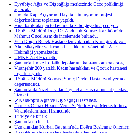
Eyyübiye Ağız ve Diş sağlığı merkezinde Gece polikliniği
açılacak.
Umuda Kapı Açıyorum Hayata tutunuyorum projesi
değerlendirme toplantısı yapıldı.
Hiperbarik oksijen tedavi merkezi bölgeye hitap ediyor.
İl Sağlık Müdürü Doç. Dr. Abdullah Solmaz Karaköprüde
Mahmut Öncel Asm de incelemede bulundu.
Yeni Doğan Bebek Hastaneden Çıkmadan Kimliği Çıkıyor.
Akut şikayetler ve Kronik hastalıkların yönetimini Aile
Hekimliği yapmaktadır.
UMKE 7/24 Hizmette ​
Şanlıurfa Umke Lojistik depolarının kapısını kameralara açtı.
Viranşehir 200 yataklı Kadın hastalıkları ve Çocuk hastanesi
inşaatı başladı.
İl Sağlık Müdürü Solmaz; Suruç Devlet Hastanesini yerinde
değerlendirdi.
Şanlıurfa’da "özel hastalara" genel anestezi altında diş tedavi
hizmeti.
📍Karaköprü Ağız ve Diş Sağlığı Hastanesi.
Ücretsiz Olarak Hizmet Veren Sağlıklı Hayat Merkezlerimiz
Vatandaşlarımızın Hizmetinde.
Türkiye de bir ilk
Şanlıurfa da bir ilk.
Uzmanından Kurban Bayramı'nda Doğru Beslenme Önerileri.
Bu poliklinikte çocuklara hasta olmadan bakılıyor.