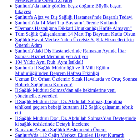
Merkezlerine Önemli Ziyaret
Şanlıurfa’da nadir görülen beşiz doğum: Büyük başarı
hikayesi
Şanlıurfa Ağız ve Diş Sağlığı Hastanesi’nde Başarılı Tedavi
Şanlıurfa’da 14 Mart Tıp Bayramı Törenle Kutlandı
"Demans Hastalığına Dikkat! Unutkanlığı Hafife Almayın"
Tüm Sağlık Çalışanlarının 14 Mart Tıp Bayramı Kutlu Olsun.
Sağlıklı Hayat Merkezi’nden Ücretsiz Sağlık Hizmetleri İçin
Önemli Adım
Şanlıurfa’daki Diş Hastanelerinde Ramazan Ayında İftar
Sonrası Hizmet Memnuniyeti Artıyor
104 Yıldır Aynı Ruh, Aynı İstiklal!
Şanlıurfa İl Sağlık Müdürlüğü ve İl Milli Eğitim
Müdürlüğü’nden Deprem Haftası Etkinliği
Uzman Dr. Orhan Özdemir: Sıcak Havalarda ve Oruç Sonrası
Böbrek Sağlığınızı Koruyun!
İl Sağlık Müdürü Solmaz’dan aile hekimlerine yeni
yönetmelik ziyaretleri
İl Sağlık Müdürü Doç. Dr. Abdullah Solmaz, boğulma
tehlikesi geçiren bebeği kurtaran 112 Sağlık çalışanını tebrik
etti
İl Sağlık Müdürü Doç. Dr. Abdullah Solmaz’dan Devteştinde
ki sağlık tesislerinde Detaylı İnceleme
Ramazan Ayında Sağlıklı Beslenmenin Önemi
Şanlıurfa'da 112 Çağrı Merkezi Ekipleri Hayat Kurtardı