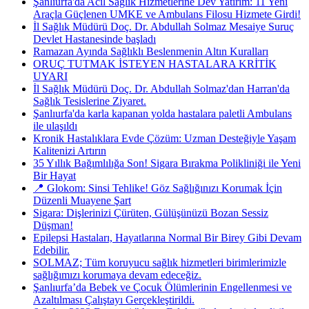
Şanlıurfa'da Acil Sağlık Hizmetlerine Dev Yatırım: 11 Yeni
Araçla Güçlenen UMKE ve Ambulans Filosu Hizmete Girdi!
İl Sağlık Müdürü Doç. Dr. Abdullah Solmaz Mesaiye Suruç
Devlet Hastanesinde başladı
Ramazan Ayında Sağlıklı Beslenmenin Altın Kuralları
ORUÇ TUTMAK İSTEYEN HASTALARA KRİTİK
UYARI
İl Sağlık Müdürü Doç. Dr. Abdullah Solmaz'dan Harran'da
Sağlık Tesislerine Ziyaret.
Şanlıurfa'da karla kapanan yolda hastalara paletli Ambulans
ile ulaşıldı
Kronik Hastalıklara Evde Çözüm: Uzman Desteğiyle Yaşam
Kalitenizi Artırın
35 Yıllık Bağımlılığa Son! Sigara Bırakma Polikliniği ile Yeni
Bir Hayat
📍 Glokom: Sinsi Tehlike! Göz Sağlığınızı Korumak İçin
Düzenli Muayene Şart
Sigara: Dişlerinizi Çürüten, Gülüşünüzü Bozan Sessiz
Düşman!
Epilepsi Hastaları, Hayatlarına Normal Bir Birey Gibi Devam
Edebilir.
SOLMAZ; Tüm koruyucu sağlık hizmetleri birimlerimizle
sağlığımızı korumaya devam edeceğiz.
Şanlıurfa’da Bebek ve Çocuk Ölümlerinin Engellenmesi ve
Azaltılması Çalıştayı Gerçekleştirildi.