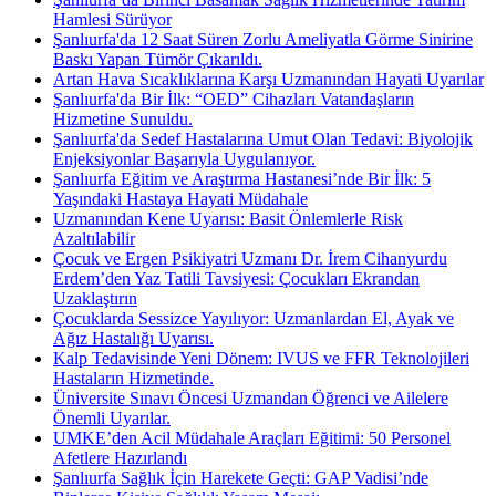
Hamlesi Sürüyor
Şanlıurfa'da 12 Saat Süren Zorlu Ameliyatla Görme Sinirine
Baskı Yapan Tümör Çıkarıldı.
Artan Hava Sıcaklıklarına Karşı Uzmanından Hayati Uyarılar
Şanlıurfa'da Bir İlk: “OED” Cihazları Vatandaşların
Hizmetine Sunuldu.
Şanlıurfa'da Sedef Hastalarına Umut Olan Tedavi: Biyolojik
Enjeksiyonlar Başarıyla Uygulanıyor.
Şanlıurfa Eğitim ve Araştırma Hastanesi’nde Bir İlk: 5
Yaşındaki Hastaya Hayati Müdahale
Uzmanından Kene Uyarısı: Basit Önlemlerle Risk
Azaltılabilir
Çocuk ve Ergen Psikiyatri Uzmanı Dr. İrem Cihanyurdu
Erdem’den Yaz Tatili Tavsiyesi: Çocukları Ekrandan
Uzaklaştırın
Çocuklarda Sessizce Yayılıyor: Uzmanlardan El, Ayak ve
Ağız Hastalığı Uyarısı.
Kalp Tedavisinde Yeni Dönem: IVUS ve FFR Teknolojileri
Hastaların Hizmetinde.
Üniversite Sınavı Öncesi Uzmandan Öğrenci ve Ailelere
Önemli Uyarılar.
UMKE’den Acil Müdahale Araçları Eğitimi: 50 Personel
Afetlere Hazırlandı
Şanlıurfa Sağlık İçin Harekete Geçti: GAP Vadisi’nde