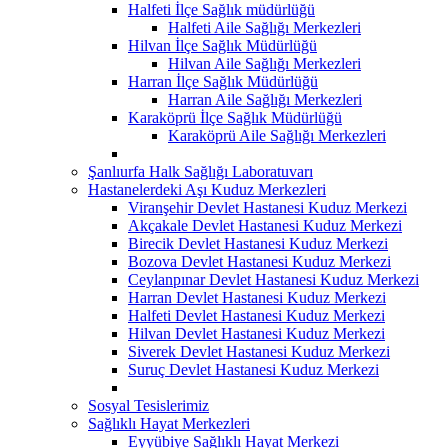
Halfeti İlçe Sağlık müdürlüğü
Halfeti Aile Sağlığı Merkezleri
Hilvan İlçe Sağlık Müdürlüğü
Hilvan Aile Sağlığı Merkezleri
Harran İlçe Sağlık Müdürlüğü
Harran Aile Sağlığı Merkezleri
Karaköprü İlçe Sağlık Müdürlüğü
Karaköprü Aile Sağlığı Merkezleri
Şanlıurfa Halk Sağlığı Laboratuvarı
Hastanelerdeki Aşı Kuduz Merkezleri
Viranşehir Devlet Hastanesi Kuduz Merkezi
Akçakale Devlet Hastanesi Kuduz Merkezi
Birecik Devlet Hastanesi Kuduz Merkezi
Bozova Devlet Hastanesi Kuduz Merkezi
Ceylanpınar Devlet Hastanesi Kuduz Merkezi
Harran Devlet Hastanesi Kuduz Merkezi
Halfeti Devlet Hastanesi Kuduz Merkezi
Hilvan Devlet Hastanesi Kuduz Merkezi
Siverek Devlet Hastanesi Kuduz Merkezi
Suruç Devlet Hastanesi Kuduz Merkezi
Sosyal Tesislerimiz
Sağlıklı Hayat Merkezleri
Eyyübiye Sağlıklı Hayat Merkezi