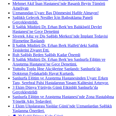
Mehmet Akif İnan Hastanesi’nde Başarılı Beyin Tümörü
Ameliyatı
Uzmanından Uyarı: Baş Dönmesini Hafife Almayın!
Sağlıklı Gelecek Nesiller İçin Bağışıklama Paneli
Gerçekleştirildi.
İl Sağlık Müdürü Dr. Erhan Berk’ten Balıklıgöl Devlet
Hastanesi’ne Gece Denetimi
Siverek Ağız ve Diş Sağlığı Merkezi’nde İmplant Tedavisi
Hizmetine Başlandı
İl Sağlık Müdürü Dr. Erhan Berk Halfeti’deki Sağlık
Tesislerini Ziyaret Etti.
Ruh Sağlığı Beden Sağlığı Kadar Önemli
İl Sağlık Müdürü Dr. Erhan Berk’ten Şanlıurfa Eğitim ve
Araştırma Hastanesi’ne Gece Denetimi.
Yuttuğu Toplu İğne Akciğerine Saplandı: Şanlıurfa’da
Doktorun Fedakarlığı Hayat Kurtardı.
Şanlıurfa Eğitim ve Araştırma Hastanesinden Uyarı: Erken
Tanı, Serebral Palsi Hastalarının Yaşam Kalitesini Artırıyor.
3 Ekim Dünya Yürüyüş Günü Etkinliği Şanlıurfa’da
Gerçekleştirildi
Şanlıurfa Eğitim ve Araştırma Hastanesi’nde Zona Hastalığına
Yönelik Ağrı Tedavileri ​
1 Ekim Uluslararası Yaşlılar Günü’nde Uzmanlardan Sağlıklı
Yaşlanma Önerileri.