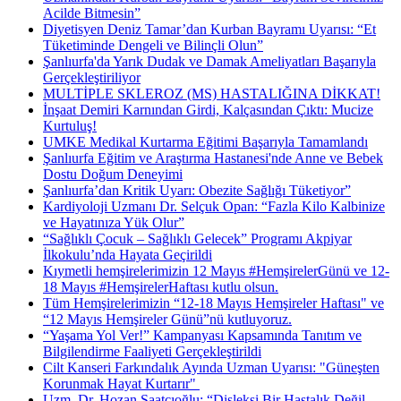
Acilde Bitmesin”
Diyetisyen Deniz Tamar’dan Kurban Bayramı Uyarısı: “Et
Tüketiminde Dengeli ve Bilinçli Olun”
Şanlıurfa'da Yarık Dudak ve Damak Ameliyatları Başarıyla
Gerçekleştiriliyor
MULTİPLE SKLEROZ (MS) HASTALIĞINA DİKKAT!
İnşaat Demiri Karnından Girdi, Kalçasından Çıktı: Mucize
Kurtuluş!
UMKE Medikal Kurtarma Eğitimi Başarıyla Tamamlandı
Şanlıurfa Eğitim ve Araştırma Hastanesi'nde Anne ve Bebek
Dostu Doğum Deneyimi
Şanlıurfa’dan Kritik Uyarı: Obezite Sağlığı Tüketiyor”
Kardiyoloji Uzmanı Dr. Selçuk Opan: “Fazla Kilo Kalbinize
ve Hayatınıza Yük Olur”
“Sağlıklı Çocuk – Sağlıklı Gelecek” Programı Akpiyar
İlkokulu’nda Hayata Geçirildi
Kıymetli hemşirelerimizin 12 Mayıs #HemşirelerGünü ve 12-
18 Mayıs #HemşirelerHaftası kutlu olsun.
Tüm Hemşirelerimizin “12-18 Mayıs Hemşireler Haftası" ve
“12 Mayıs Hemşireler Günü”nü kutluyoruz.
“Yaşama Yol Ver!” Kampanyası Kapsamında Tanıtım ve
Bilgilendirme Faaliyeti Gerçekleştirildi
Cilt Kanseri Farkındalık Ayında Uzman Uyarısı: "Güneşten
Korunmak Hayat Kurtarır" ​
Uzm. Dr. Hozan Saatçıoğlu: “Disleksi Bir Hastalık Değil,