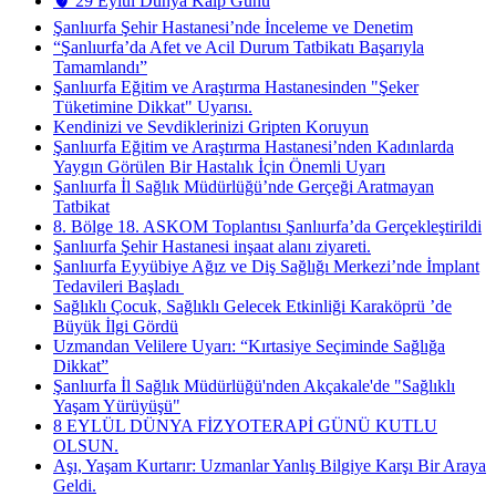
🫀 29 Eylül Dünya Kalp Günü
Şanlıurfa Şehir Hastanesi’nde İnceleme ve Denetim
“Şanlıurfa’da Afet ve Acil Durum Tatbikatı Başarıyla
Tamamlandı”
Şanlıurfa Eğitim ve Araştırma Hastanesinden "Şeker
Tüketimine Dikkat" Uyarısı.
Kendinizi ve Sevdiklerinizi Gripten Koruyun
Şanlıurfa Eğitim ve Araştırma Hastanesi’nden Kadınlarda
Yaygın Görülen Bir Hastalık İçin Önemli Uyarı
Şanlıurfa İl Sağlık Müdürlüğü’nde Gerçeği Aratmayan
Tatbikat
8. Bölge 18. ASKOM Toplantısı Şanlıurfa’da Gerçekleştirildi
Şanlıurfa Şehir Hastanesi inşaat alanı ziyareti.
Şanlıurfa Eyyübiye Ağız ve Diş Sağlığı Merkezi’nde İmplant
Tedavileri Başladı ​
Sağlıklı Çocuk, Sağlıklı Gelecek Etkinliği Karaköprü ’de
Büyük İlgi Gördü
Uzmandan Velilere Uyarı: “Kırtasiye Seçiminde Sağlığa
Dikkat”
Şanlıurfa İl Sağlık Müdürlüğü'nden Akçakale'de "Sağlıklı
Yaşam Yürüyüşü"
8 EYLÜL DÜNYA FİZYOTERAPİ GÜNÜ KUTLU
OLSUN.
Aşı, Yaşam Kurtarır: Uzmanlar Yanlış Bilgiye Karşı Bir Araya
Geldi.