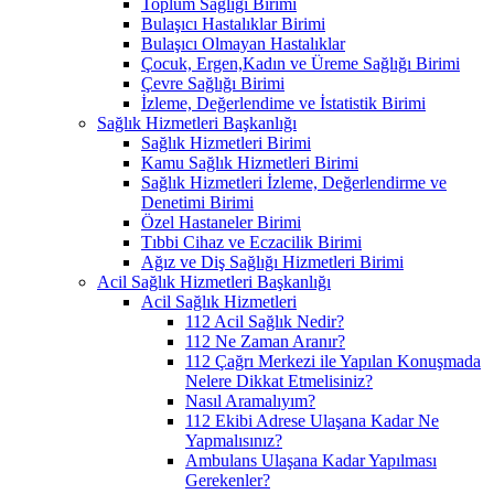
Toplum Sağlığı Birimi
Bulaşıcı Hastalıklar Birimi
Bulaşıcı Olmayan Hastalıklar
Çocuk, Ergen,Kadın ve Üreme Sağlığı Birimi
Çevre Sağlığı Birimi
İzleme, Değerlendime ve İstatistik Birimi
Sağlık Hizmetleri Başkanlığı
Sağlık Hizmetleri Birimi
Kamu Sağlık Hizmetleri Birimi
Sağlık Hizmetleri İzleme, Değerlendirme ve
Denetimi Birimi
Özel Hastaneler Birimi
Tıbbi Cihaz ve Eczacilik Birimi
Ağız ve Diş Sağlığı Hizmetleri Birimi
Acil Sağlık Hizmetleri Başkanlığı
Acil Sağlık Hizmetleri
112 Acil Sağlık Nedir?
112 Ne Zaman Aranır?
112 Çağrı Merkezi ile Yapılan Konuşmada
Nelere Dikkat Etmelisiniz?
Nasıl Aramalıyım?
112 Ekibi Adrese Ulaşana Kadar Ne
Yapmalısınız?
Ambulans Ulaşana Kadar Yapılması
Gerekenler?