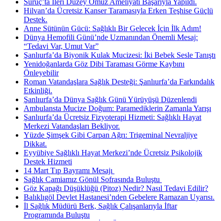
Suruç’ta İleri Düzey Omuz Ameliyatı Başarıyla Yapıldı.
Hilvan’da Ücretsiz Kanser Taramasıyla Erken Teşhise Güçlü
Destek.
Anne Sütünün Gücü: Sağlıklı Bir Gelecek İçin İlk Adım!
Dünya Hemofili Günü’nde Uzmanından Önemli Mesaj:
“Tedavi Var, Umut Var”
Şanlıurfa’da Biyonik Kulak Mucizesi: İki Bebek Sesle Tanıştı
Yenidoğanlarda Göz Dibi Taraması Görme Kaybını
Önleyebilir
Roman Vatandaşlara Sağlık Desteği: Şanlıurfa’da Farkındalık
Etkinliği.
Şanlıurfa’da Dünya Sağlık Günü Yürüyüşü Düzenlendi
Ambulansta Mucize Doğum: Paramediklerin Zamanla Yarışı
Şanlıurfa’da Ücretsiz Fizyoterapi Hizmeti: Sağlıklı Hayat
Merkezi Vatandaşları Bekliyor.
Yüzde Şimşek Gibi Çarpan Ağrı: Trigeminal Nevraljiye
Dikkat.
Eyyübiye Sağlıklı Hayat Merkezi’nde Ücretsiz Psikolojik
Destek Hizmeti
14 Mart Tıp Bayramı Mesajı ​
Sağlık Camiamız Gönül Sofrasında Buluştu ​
Göz Kapağı Düşüklüğü (Pitoz) Nedir? Nasıl Tedavi Edilir?
Balıklıgöl Devlet Hastanesi’nden Gebelere Ramazan Uyarısı.
İl Sağlık Müdürü Berk, Sağlık Çalışanlarıyla İftar
Programında Buluştu