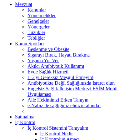
Mevzuat
Kanunlar
Yönetmelikler
Genelgeler
Yönergeler
Tüzükler
Tebliğler
Kamu Spotları
Beslenme ve Obezite
Sigarayı Bırak, Hayatı Bırakma
Yaşama Yol Ver
Akılcı Antibiyotik Kullanımı
Evde Sağlık Hizmeti
112'yi Gereksiz Meşgul Etmeyin!
Antibiyotikte Değil Sağlığınızda Israrcı olun
Engelsiz Sağlık İletişim Merkezi ESİM Mobil
Uygulaması
Aile Hekiminizi Erken Tanıyın
e-Nabız ile sağlığınız elinizin altında!
Satınalma
İç Kontrol
İç Kontrol Sistemini Tanıyalım
İç Kontrol Nedir
İç Kontrolün Amacı