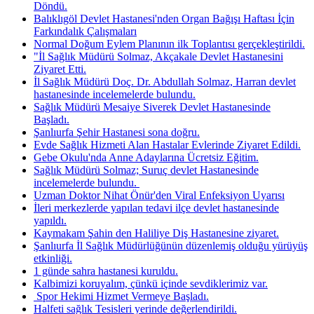
Döndü.
Balıklıgöl Devlet Hastanesi'nden Organ Bağışı Haftası İçin
Farkındalık Çalışmaları
Normal Doğum Eylem Planının ilk Toplantısı gerçekleştirildi.
"İl Sağlık Müdürü Solmaz, Akçakale Devlet Hastanesini
Ziyaret Etti.
İl Sağlık Müdürü Doç. Dr. Abdullah Solmaz, Harran devlet
hastanesinde incelemelerde bulundu.
Sağlık Müdürü Mesaiye Siverek Devlet Hastanesinde
Başladı.
Şanlıurfa Şehir Hastanesi sona doğru.
Evde Sağlık Hizmeti Alan Hastalar Evlerinde Ziyaret Edildi.
Gebe Okulu'nda Anne Adaylarına Ücretsiz Eğitim.
Sağlık Müdürü Solmaz; Suruç devlet Hastanesinde
incelemelerde bulundu. ​
Uzman Doktor Nihat Önür'den Viral Enfeksiyon Uyarısı
İleri merkezlerde yapılan tedavi ilçe devlet hastanesinde
yapıldı.
Kaymakam Şahin den Haliliye Diş Hastanesine ziyaret.
Şanlıurfa İl Sağlık Müdürlüğünün düzenlemiş olduğu yürüyüş
etkinliği.
1 günde sahra hastanesi kuruldu.
Kalbimizi koruyalım, çünkü içinde sevdiklerimiz var.
​ Spor Hekimi Hizmet Vermeye Başladı.
Halfeti sağlık Tesisleri yerinde değerlendirildi.