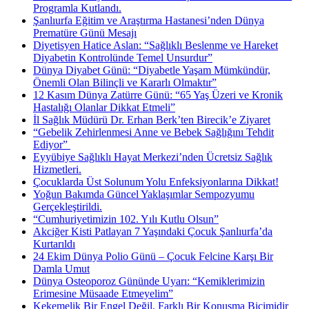
Programla Kutlandı.
Şanlıurfa Eğitim ve Araştırma Hastanesi’nden Dünya
Prematüre Günü Mesajı
Diyetisyen Hatice Aslan: “Sağlıklı Beslenme ve Hareket
Diyabetin Kontrolünde Temel Unsurdur”
Dünya Diyabet Günü: “Diyabetle Yaşam Mümkündür,
Önemli Olan Bilinçli ve Kararlı Olmaktır”
12 Kasım Dünya Zatürre Günü: “65 Yaş Üzeri ve Kronik
Hastalığı Olanlar Dikkat Etmeli”
İl Sağlık Müdürü Dr. Erhan Berk’ten Birecik’e Ziyaret
“Gebelik Zehirlenmesi Anne ve Bebek Sağlığını Tehdit
Ediyor” ​
Eyyübiye Sağlıklı Hayat Merkezi’nden Ücretsiz Sağlık
Hizmetleri.
Çocuklarda Üst Solunum Yolu Enfeksiyonlarına Dikkat!
Yoğun Bakımda Güncel Yaklaşımlar Sempozyumu
Gerçekleştirildi.
“Cumhuriyetimizin 102. Yılı Kutlu Olsun”
Akciğer Kisti Patlayan 7 Yaşındaki Çocuk Şanlıurfa’da
Kurtarıldı
24 Ekim Dünya Polio Günü – Çocuk Felcine Karşı Bir
Damla Umut
Dünya Osteoporoz Gününde Uyarı: “Kemiklerimizin
Erimesine Müsaade Etmeyelim”
Kekemelik Bir Engel Değil, Farklı Bir Konuşma Biçimidir