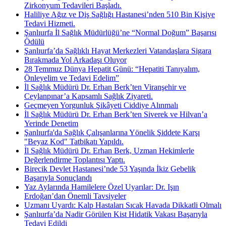
Zirkonyum Tedavileri Başladı.
Haliliye Ağız ve Diş Sağlığı Hastanesi’nden 510 Bin Kişiye
Tedavi Hizmeti.
Şanlıurfa İl Sağlık Müdürlüğü’ne “Normal Doğum” Başarısı
Ödülü
Şanlıurfa’da Sağlıklı Hayat Merkezleri Vatandaşlara Sigara
Bırakmada Yol Arkadaşı Oluyor
28 Temmuz Dünya Hepatit Günü: “Hepatiti Tanıyalım,
Önleyelim ve Tedavi Edelim”
İl Sağlık Müdürü Dr. Erhan Berk’ten Viranşehir ve
Ceylanpınar’a Kapsamlı Sağlık Ziyareti.
Geçmeyen Yorgunluk Şikâyeti Ciddiye Alınmalı
İl Sağlık Müdürü Dr. Erhan Berk’ten Siverek ve Hilvan’a
Yerinde Denetim
Şanlıurfa'da Sağlık Çalışanlarına Yönelik Şiddete Karşı
"Beyaz Kod" Tatbikatı Yapıldı.
İl Sağlık Müdürü Dr. Erhan Berk, Uzman Hekimlerle
Değerlendirme Toplantısı Yaptı.
Birecik Devlet Hastanesi’nde 53 Yaşında İkiz Gebelik
Başarıyla Sonuçlandı
Yaz Aylarında Hamilelere Özel Uyarılar: Dr. Işın
Erdoğan’dan Önemli Tavsiyeler
Uzmanı Uyardı: Kalp Hastaları Sıcak Havada Dikkatli Olmalı
Şanlıurfa’da Nadir Görülen Kist Hidatik Vakası Başarıyla
Tedavi Edildi