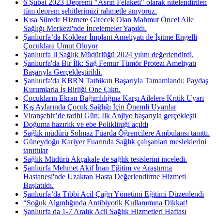
6 Şubat 2023 Depremi "Asrın Felaketi" olarak nitelendirilen
tüm deprem şehitlerimizi rahmetle anıyoruz.
Kısa Sürede Hizmete Girecek Olan Mahmut Öncel Aile
Sağlığı Merkezi'nde İncelemeler Yapıldı.
Şanlıurfa’da Koklear İmplant Ameliyatı ile İşitme Engelli
Çocuklara Umut Oluyor
Şanlıurfa İl Sağlık Müdürlüğü 2024 yılını değerlendirdi.
Şanlıurfa'da Bir İlk: Sağ Femur Tümör Protezi Ameliyatı
Başarıyla Gerçekleştirildi.
Şanlıurfa'da KBRN Tatbikatı Başarıyla Tamamlandı: Paydaş
Kurumlarla İş Birliği Öne Çıktı.
Çocukların Ekran Bağımlılığına Karşı Ailelere Kritik Uyarı
Kış Aylarında Çocuk Sağlığı İçin Önemli Uyarılar
Viranşehir’de tarihi Gün: İlk Anjiyo başarıyla gerçekleşti
Doğuma hazırlık ve ebe Polikliniği açıldı
Sağlık müdürü Solmaz Fuarda Öğrencilere Ambulansı tanıttı.
Güneydoğu Kariyer Fuarında Sağlık çalışanları mesleklerini
tanıttılar
Sağlık Müdürü Akçakale de sağlık tesislerini inceledi.
Şanlıurfa Mehmet Akif İnan Eğitim ve Araştırma
Hastanesi'nde Uzaktan Hasta Değerlendirme Hizmeti
Başlatıldı.
Şanlıurfa’da Tıbbi Acil Çağrı Yönetimi Eğitimi Düzenlendi
“Soğuk Algınlığında Antibiyotik Kullanımına Dikkat!
Şanlıurfa da 1-7 Aralık Acil Sağlık Hizmetleri Haftası