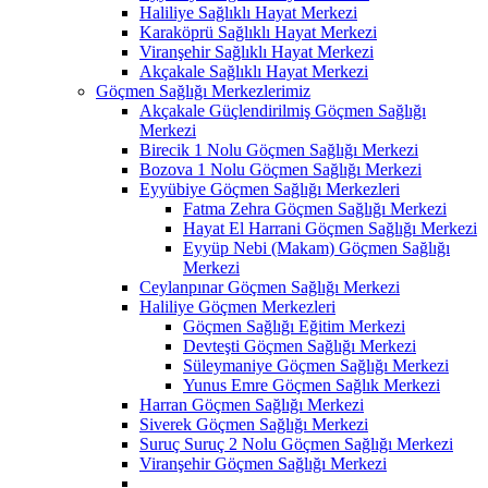
Haliliye Sağlıklı Hayat Merkezi
Karaköprü Sağlıklı Hayat Merkezi
Viranşehir Sağlıklı Hayat Merkezi
Akçakale Sağlıklı Hayat Merkezi
Göçmen Sağlığı Merkezlerimiz
Akçakale Güçlendirilmiş Göçmen Sağlığı
Merkezi
Birecik 1 Nolu Göçmen Sağlığı Merkezi
Bozova 1 Nolu Göçmen Sağlığı Merkezi
Eyyübiye Göçmen Sağlığı Merkezleri
Fatma Zehra Göçmen Sağlığı Merkezi
Hayat El Harrani Göçmen Sağlığı Merkezi
Eyyüp Nebi (Makam) Göçmen Sağlığı
Merkezi
Ceylanpınar Göçmen Sağlığı Merkezi
Haliliye Göçmen Merkezleri
Göçmen Sağlığı Eğitim Merkezi
Devteşti Göçmen Sağlığı Merkezi
Süleymaniye Göçmen Sağlığı Merkezi
Yunus Emre Göçmen Sağlık Merkezi
Harran Göçmen Sağlığı Merkezi
Siverek Göçmen Sağlığı Merkezi
Suruç Suruç 2 Nolu Göçmen Sağlığı Merkezi
Viranşehir Göçmen Sağlığı Merkezi