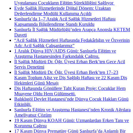
Uygulaması Çocukların Eğitim Sürekliliğini Sağlıyor ​
Evde Sağlık Hizmetlerinde Dijital Dönem: Uzaktan
Değerlendirme Modülü Kullanıma Açıldı
Şanlıurfa’da 1–7 Aralık Acil Sağlık Hizmetleri Haftası
Kapsamında Bilgilendirme Standı Kuruldu
Şanlıurfa İl Sağlık Müdürlüğü’nden Arapça Anonsla KETEM
Daveti
“Acil Sağlık Hizmetleri Haftasında Fedakârlığın ve Özverinin
Adı: Acil Sağlık Çalışanlarımız”
1 Aralık Dünya HIV/AIDS Günü: Şanlıurfa Eğitim ve
Araştırma Hastanesinden Farkındalık Çağrısı.
İl Sağlık Müdürü Dr. Öğr. Üyesi Erhan Berk’ten Gece Acil
Servis Denetimi
İl Sağlık Müdürü Dr. Öğr. Üyesi Erhan Berk’ten 17–23
Kasım Toplum Ağız ve Diş Sağlığı Haftası ve 22 Kasım Diş
Hekimleri Günü Mesajı
Diş Haftasında Gönüllere Taht Kuran Proje: Çocuklar Hem
Muayene Oldu Hem Gülümsetti.
Balıklıgöl Devlet Hastanesi’nde Dünya Çocuk Hakları Günü
Etkinliği.
Şanlıurfa Eğitim ve Araştırma Hastanesi’nden Kronik Ağrılara
Ameliyatsız Çözüm
19 Kasım Dünya KOAH Günü: Uzmanlardan Erken Tanı ve
Korunma Çağrısı
17 Kasım Dünya Prematüre Günü Şanlıurfa’da Anlamlı Bir