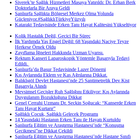
Siverek’te Sağlık Hizmetleri Masaya Yatırıldı: Dr. Erhan Berk
Doktorlarla Bir Araya Geldi
Şanlıurfa Sağlıkta Bölgesel Merkez Olma Yolunda
Güçleniyor.#SağlıklıTürkiyeYüzyılı
Katarakt Tedavisinde Erken Tanı Hayat Kalitesini Yükseltiyor
Kolik Hastalık Değil, Geçici Bir Süreç
İlk Yardımda Yaş Engel Değil: 68 Yaşındaki Naciye Teyze
Herkese Örnek Oldu
Zayıflama İğneleri Hakkında Uzman Uyarısı.
Rektum Kanseri Laparoskopik Yöntemle Başarıyla Tedavi
Edildi. ​
Şanlıurfa’da Basur Tedavisinde Lazer Dönemi
Kış Aylarında Eklem ve Kas Ağrılarına Dikkat.
Balıklıgöl Devlet Hastanesi’nde 25 Santimetrelik Dev Kist
Başarıyla Alındı
Mevsimsel Geçişler Ruh Sağlığını Etkiliyor: Kış Aylarında
Duygulanım Bozukluğuna Dikkat
Genel Cerrahi Uzmanı Dr. Seçkin Soğucak: “Kanserde Erken
Tanı Hayat Kurtarır”
Sağlıklı Çocuk, Sağlıklı Gelecek Programı
14 Yaşındaki Hastanın Erken Tanı ile Hayatı Kurtuldu
Şanlıurfa Eğitim ve Araştırma Hastanesi’nde “Konuşma
Gecikmesi”ne Dikkat Çekildi
Şanlıurfa Eğitim ve Araştırma Hastanesi’nde Hastane Sınıfı