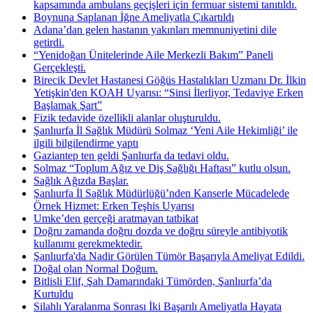
kapsamında ambulans geçişleri için fermuar sistemi tanıtıldı.
Boynuna Saplanan İğne Ameliyatla Çıkartıldı
Adana’dan gelen hastanın yakınları memnuniyetini dile
getirdi.
“Yenidoğan Ünitelerinde Aile Merkezli Bakım” Paneli
Gerçekleşti.
Birecik Devlet Hastanesi Göğüs Hastalıkları Uzmanı Dr. İlkin
Yetişkin'den KOAH Uyarısı: “Sinsi İlerliyor, Tedaviye Erken
Başlamak Şart”
Fizik tedavide özellikli alanlar oluşturuldu.
Şanlıurfa İl Sağlık Müdürü Solmaz ‘Yeni Aile Hekimliği’ ile
ilgili bilgilendirme yaptı
Gaziantep ten geldi Şanlıurfa da tedavi oldu.
Solmaz “Toplum Ağız ve Diş Sağlığı Haftası” kutlu olsun.
Sağlık Ağızda Başlar.
Şanlıurfa İl Sağlık Müdürlüğü’nden Kanserle Mücadelede
Örnek Hizmet: Erken Teşhis Uyarısı
Umke’den gerçeği aratmayan tatbikat
Doğru zamanda doğru dozda ve doğru süreyle antibiyotik
kullanımı gerekmektedir.
Şanlıurfa'da Nadir Görülen Tümör Başarıyla Ameliyat Edildi.
Doğal olan Normal Doğum.
Bitlisli Elif, Şah Damarındaki Tümörden, Şanlıurfa’da
Kurtuldu
Silahlı Yaralanma Sonrası İki Başarılı Ameliyatla Hayata