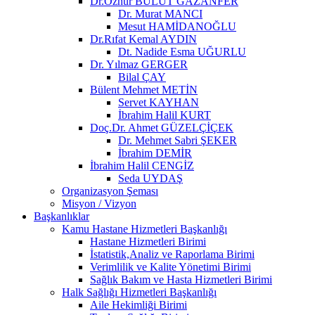
Dr.Öznur BULUT GAZANFER
Dr. Murat MANCI
Mesut HAMİDANOĞLU
Dr.Rıfat Kemal AYDIN
Dt. Nadide Esma UĞURLU
Dr. Yılmaz GERGER
Bilal ÇAY
Bülent Mehmet METİN
Servet KAYHAN
İbrahim Halil KURT
Doç.Dr. Ahmet GÜZELÇİÇEK
Dr. Mehmet Sabri ŞEKER
İbrahim DEMİR
İbrahim Halil CENGİZ
Seda UYDAŞ
Organizasyon Şeması
Misyon / Vizyon
Başkanlıklar
Kamu Hastane Hizmetleri Başkanlığı
Hastane Hizmetleri Birimi
İstatistik,Analiz ve Raporlama Birimi
Verimlilik ve Kalite Yönetimi Birimi
Sağlık Bakım ve Hasta Hizmetleri Birimi
Halk Sağlığı Hizmetleri Başkanlığı
Aile Hekimliği Birimi