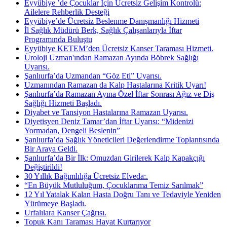
Eyyübiye ’de Çocuklar İçin Ücretsiz Gelişim Kontrolü:
Ailelere Rehberlik Desteği
Eyyübiye’de Ücretsiz Beslenme Danışmanlığı Hizmeti
İl Sağlık Müdürü Berk, Sağlık Çalışanlarıyla İftar
Programında Buluştu
Eyyübiye KETEM’den Ücretsiz Kanser Taraması Hizmeti.
Üroloji Uzman'ından Ramazan Ayında Böbrek Sağlığı
Uyarısı.
Şanlıurfa’da Uzmandan “Göz Eti” Uyarısı.
Uzmanından Ramazan da Kalp Hastalarına Kritik Uyarı!
Şanlıurfa’da Ramazan Ayına Özel İftar Sonrası Ağız ve Diş
Sağlığı Hizmeti Başladı.
Diyabet ve Tansiyon Hastalarına Ramazan Uyarısı.
Diyetisyen Deniz Tamar’dan İftar Uyarısı: “Midenizi
Yormadan, Dengeli Beslenin”
Şanlıurfa’da Sağlık Yöneticileri Değerlendirme Toplantısında
Bir Araya Geldi.
Şanlıurfa’da Bir İlk: Omuzdan Girilerek Kalp Kapakçığı
Değiştirildi!
30 Yıllık Bağımlılığa Ücretsiz Elveda:.
“En Büyük Mutluluğum, Çocuklarıma Temiz Sarılmak”
12 Yıl Yatalak Kalan Hasta Doğru Tanı ve Tedaviyle Yeniden
Yürümeye Başladı.
Urfalılara Kanser Çağrısı.
Topuk Kanı Taraması Hayat Kurtarıyor