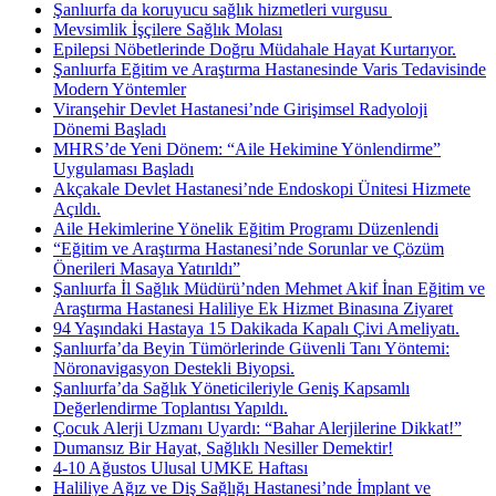
Şanlıurfa da koruyucu sağlık hizmetleri vurgusu ​
Mevsimlik İşçilere Sağlık Molası
Epilepsi Nöbetlerinde Doğru Müdahale Hayat Kurtarıyor.
Şanlıurfa Eğitim ve Araştırma Hastanesinde Varis Tedavisinde
Modern Yöntemler
Viranşehir Devlet Hastanesi’nde Girişimsel Radyoloji
Dönemi Başladı
MHRS’de Yeni Dönem: “Aile Hekimine Yönlendirme”
Uygulaması Başladı
Akçakale Devlet Hastanesi’nde Endoskopi Ünitesi Hizmete
Açıldı.
Aile Hekimlerine Yönelik Eğitim Programı Düzenlendi
“Eğitim ve Araştırma Hastanesi’nde Sorunlar ve Çözüm
Önerileri Masaya Yatırıldı”
Şanlıurfa İl Sağlık Müdürü’nden Mehmet Akif İnan Eğitim ve
Araştırma Hastanesi Haliliye Ek Hizmet Binasına Ziyaret
94 Yaşındaki Hastaya 15 Dakikada Kapalı Çivi Ameliyatı.
Şanlıurfa’da Beyin Tümörlerinde Güvenli Tanı Yöntemi:
Nöronavigasyon Destekli Biyopsi.
Şanlıurfa’da Sağlık Yöneticileriyle Geniş Kapsamlı
Değerlendirme Toplantısı Yapıldı.
Çocuk Alerji Uzmanı Uyardı: “Bahar Alerjilerine Dikkat!”
Dumansız Bir Hayat, Sağlıklı Nesiller Demektir!
4-10 Ağustos Ulusal UMKE Haftası
Haliliye Ağız ve Diş Sağlığı Hastanesi’nde İmplant ve