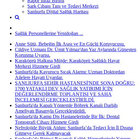
Rapor İtiraz Birimi
Şark Çıbanı Tanı ve Tedavi Merkezi
Şanlıurfa Dijital Sağlık Haritası
Sağlık Personellerine Yenidoğan ...
Anne Sütü, Bebeğin İlk Aşısı ve En Güçlü Koruyucusu.
Cildiye Uzmanı Dr. Ümit Yılmaz'dan Yaz Aylarında Güneşten
Korunma Uyarısı.
Karaköprü Halkına Müjde: Karaköprü Sağlıklı Hayat
Merkezi Hizmete Girdi
Şanlıurfa'da Kavurucu Sıcak Alarmı: Uzman Doktordan
Ailelere Hayati Uyarılar.
ŞANLIURFA ŞEHİR HASTANESİ'NDE SONA DOĞRU:
1700 YATAKLI DEV SAĞLIK YATIRIMI İÇİN
DEĞERLENDİRME TOPLANTISI VE SAHA
İNCELEMESİ GERÇEKLEŞTİRİLDİ.
Şanlıurfa'da Kapalı Yöntemle Böbrek Kanalı Darlığı
Ameliyatı Başarıyla Gerçekleştirildi.
Şanlıurfa'da Kamu Diş Hastanelerinde Bir İlk: Dental
Tomografi Cihazı Hizmete Girdi
Nefrolojide Büyük Atılım: Şanlıurfa’da Tedavi İçin İl Dışına
Gitmeye Gerek Kalmayacak
Şanlıurfa’da Birinci Basamak Sağlık Hizmetlerinde Yatırım