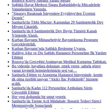
Binlerce Kişiye Sağlıklı Yaşam Mesajı
Sağlıklı Hayat Merkezi Sigara Bağımlılığıyla Mücadelede
Vatandaşların Yanında.
"Sigarayı Bırakmak İsteyenlere Eyyübiye'den Ücretsiz
Destek”
Şanlıurfa'da Tıbbi Mucize: Karnından 29 Santimetrelik Dev
Miyom Çıkarıldı.
Şanlıurfa’da 8 Santimetrelik Dev Beyin Tümörü Kapalı
Yöntemle Alındı.
Kurban Bayramı Münasebetiyle Bayramlaşma Programı
Gerçekleştirildi.
Kurban Bayramı’nda Sağlıklı Beslenme Uyarısı.
Haliliye Ağız ve Diş Sağlığı Hastanesi Personeline İlk Yardım
Eğitimi
Bozova’da Gerçeğini Aratmayan Medikal Kurtarma Tatbikatı.
Bu videoda; hayatlara dokunan, emek veren, sabırla görev
yapan kıymetli hemşirelerimizin sesi var…
Şanlıurfa Eğitim ve Araştırma Hastanesi bünyesinde, kentte
ilk olma özelliği taşıyan “Akılcı İlaç Polikliniği” hizmete
açıldı.
Şanlıurfa’da Kadın 112 Personeline Ambulans Sürüş
Güvenliği Eğitimi
Her yeni doğumda bir umut yeşerir.
Şanlıurfa’da Turiste Acil Müdahale: Başarılı Tedavi Süreci
Memnuniyetle Sonuçlandı