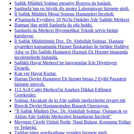
Sağlık Müdürü Solmaz mesaiye Bozova da başladı.
Şanlıurfa’nın en büyük diş protez Laboratuvarı hizmete girdi.
İl Sağlık Müdürü Mesai Sonrası Hastaneleri İnceledi.
✔Şanlıurfa Eyyübiye 10 No'lu Onikiler Aile Sağlığı Merkezi
Batman’dan geldi Şanlıurfa da şifa buldu.
Şanlıurfa da Merkezi Biyomedikal Teknik servis birimi
kuruluyor.
İl Sağlık Müdürümüz Doç. Dr. Abdullah Solmaz, Hastane
ziyaretleri kapsamında Hizmet Başkanları ile birlikte Haliliye
Ağız ve Diş Sağlığı Hastanesi Hızmalı Ek Hizmet binasında
incelemelerde bulundu.
Sağlıklı Hayat Merkezi’ne başvuranlar İçin Diyetisyen
Desteği.
Kan ver Hayat Kurtar.
Harran Devlet Hastanesi Ek hizmet binası 2 Eylül Pazartesi
hizmete girecek.
112 Acil Çağrı Merkezi'ni Ararken Dikkat Edilmesi
Gerekenler.
Solmaz Akçakale de ki Aile sağlığı merkezlerini ziyaret etti
Birecik Devlet Hastanesinden Başarılı Operasyon.
"İl Sağlık Müdürü Doç. Dr. Abdullah Solmaz, Osmancık ve
Akbaş Aile Sağlığı Merkezleri İnşaatlarını İnceledi"
Maymun Çiçeği Virüsü Nedir, Nasıl Bulaşır, Korunma Yolları
ve Tedavisi.
Tadilatı biten ameliyathane yeniden hizmete girdi.