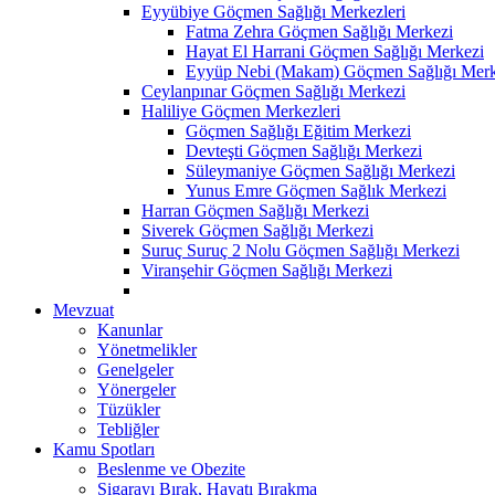
Eyyübiye Göçmen Sağlığı Merkezleri
Fatma Zehra Göçmen Sağlığı Merkezi
Hayat El Harrani Göçmen Sağlığı Merkezi
Eyyüp Nebi (Makam) Göçmen Sağlığı Merk
Ceylanpınar Göçmen Sağlığı Merkezi
Haliliye Göçmen Merkezleri
Göçmen Sağlığı Eğitim Merkezi
Devteşti Göçmen Sağlığı Merkezi
Süleymaniye Göçmen Sağlığı Merkezi
Yunus Emre Göçmen Sağlık Merkezi
Harran Göçmen Sağlığı Merkezi
Siverek Göçmen Sağlığı Merkezi
Suruç Suruç 2 Nolu Göçmen Sağlığı Merkezi
Viranşehir Göçmen Sağlığı Merkezi
Mevzuat
Kanunlar
Yönetmelikler
Genelgeler
Yönergeler
Tüzükler
Tebliğler
Kamu Spotları
Beslenme ve Obezite
Sigarayı Bırak, Hayatı Bırakma