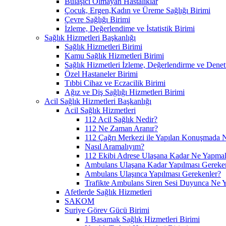
Bulaşıcı Olmayan Hastalıklar
Çocuk, Ergen,Kadın ve Üreme Sağlığı Birimi
Çevre Sağlığı Birimi
İzleme, Değerlendime ve İstatistik Birimi
Sağlık Hizmetleri Başkanlığı
Sağlık Hizmetleri Birimi
Kamu Sağlık Hizmetleri Birimi
Sağlık Hizmetleri İzleme, Değerlendirme ve Denet
Özel Hastaneler Birimi
Tıbbi Cihaz ve Eczacilik Birimi
Ağız ve Diş Sağlığı Hizmetleri Birimi
Acil Sağlık Hizmetleri Başkanlığı
Acil Sağlık Hizmetleri
112 Acil Sağlık Nedir?
112 Ne Zaman Aranır?
112 Çağrı Merkezi ile Yapılan Konuşmada N
Nasıl Aramalıyım?
112 Ekibi Adrese Ulaşana Kadar Ne Yapmal
Ambulans Ulaşana Kadar Yapılması Gereke
Ambulans Ulaşınca Yapılması Gerekenler?
Trafikte Ambulans Siren Sesi Duyunca Ne 
Afetlerde Sağlık Hizmetleri
SAKOM
Suriye Görev Gücü Birimi
1 Basamak Sağlık Hizmetleri Birimi