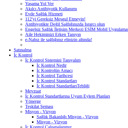
Yaşama Yol Ver
Akılcı Antibiyotik Kullanımı
Evde Sağlık Hizmeti
112'yi Gereksiz Meşgul Etmeyin!
Antibiyotikte Değil Sağlığınızda Israrcı olun
Engelsiz Sağlık İletişim Merkezi ESİM Mobil Uygulama
Aile Hekiminizi Erken Tanıyın
e-Nabız ile sağlığınız elinizin altında!
Satınalma
İç Kontrol
İç Kontrol Sistemini Tanıyalım
İç Kontrol Nedir
İç Kontrolün Amacı
İç Kontrol Tarihçesi
İç Kontrol Standartları
İç Kontrol StandartlarıTebliği
Mevzuat
İç Kontrol Standartlarına Uyum Eylem Planları
Yönerge
Teşkilat Şeması
Misyon - Vizyon
Sağlık Bakanlığı Misyon - Vizyon
Misyon - Vizyon
İç Kontrol Çalışmalarımız