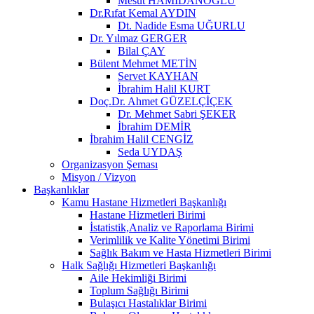
Mesut HAMİDANOĞLU
Dr.Rıfat Kemal AYDIN
Dt. Nadide Esma UĞURLU
Dr. Yılmaz GERGER
Bilal ÇAY
Bülent Mehmet METİN
Servet KAYHAN
İbrahim Halil KURT
Doç.Dr. Ahmet GÜZELÇİÇEK
Dr. Mehmet Sabri ŞEKER
İbrahim DEMİR
İbrahim Halil CENGİZ
Seda UYDAŞ
Organizasyon Şeması
Misyon / Vizyon
Başkanlıklar
Kamu Hastane Hizmetleri Başkanlığı
Hastane Hizmetleri Birimi
İstatistik,Analiz ve Raporlama Birimi
Verimlilik ve Kalite Yönetimi Birimi
Sağlık Bakım ve Hasta Hizmetleri Birimi
Halk Sağlığı Hizmetleri Başkanlığı
Aile Hekimliği Birimi
Toplum Sağlığı Birimi
Bulaşıcı Hastalıklar Birimi