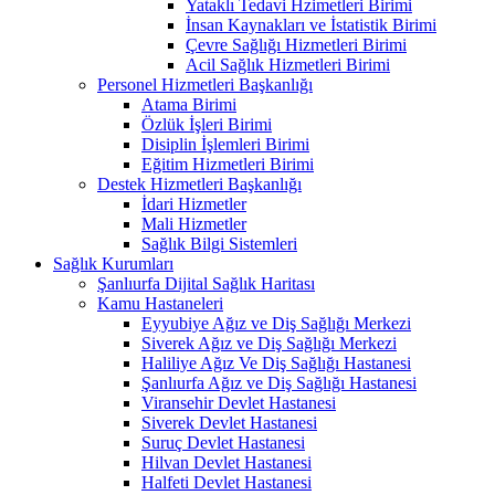
Yataklı Tedavi Hzimetleri Birimi
İnsan Kaynakları ve İstatistik Birimi
Çevre Sağlığı Hizmetleri Birimi
Acil Sağlık Hizmetleri Birimi
Personel Hizmetleri Başkanlığı
Atama Birimi
Özlük İşleri Birimi
Disiplin İşlemleri Birimi
Eğitim Hizmetleri Birimi
Destek Hizmetleri Başkanlığı
İdari Hizmetler
Mali Hizmetler
Sağlık Bilgi Sistemleri
Sağlık Kurumları
Şanlıurfa Dijital Sağlık Haritası
Kamu Hastaneleri
Eyyubiye Ağız ve Diş Sağlığı Merkezi
Siverek Ağız ve Diş Sağlığı Merkezi
Haliliye Ağız Ve Diş Sağlığı Hastanesi
Şanlıurfa Ağız ve Diş Sağlığı Hastanesi
Viransehir Devlet Hastanesi
Siverek Devlet Hastanesi
Suruç Devlet Hastanesi
Hilvan Devlet Hastanesi
Halfeti Devlet Hastanesi