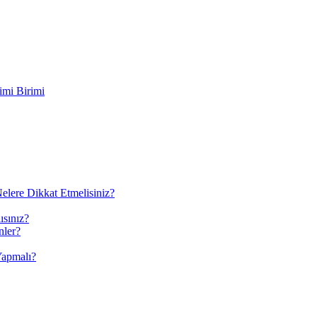
imi Birimi
elere Dikkat Etmelisiniz?
ısınız?
nler?
Yapmalı?