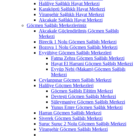
Haliliye Sağlıklı Hayat Merkezi
Karaköprü Sağlıklı Hayat Merkezi
Viranşehir Sağlıklı Hayat Merkezi
Akçakale Sağlıklı Hayat Merkezi
Göçmen Sağlığı Merkezlerimiz
Akçakale Güçlendirilmiş Göçmen Sağlığı
Merkezi
Birecik 1 Nolu Göçmen Sağlığı Merkezi
Bozova 1 Nolu Göçmen Sağlığı Merkezi
Eyyübiye Göçmen Sağlığı Merkezleri
Fatma Zehra Göçmen Sağlığı Merkezi
Hayat El Harrani Göçmen Sağlığı Merkezi
Eyyüp Nebi (Makam) Göçmen Sağlığı
Merkezi
Ceylanpınar Göçmen Sağlığı Merkezi
Haliliye Göçmen Merkezleri
Göçmen Sağlığı Eğitim Merkezi
Devteşti Göçmen Sağlığı Merkezi
Süleymaniye Göçmen Sağlığı Merkezi
Yunus Emre Göçmen Sağlık Merkezi
Harran Göçmen Sağlığı Merkezi
Siverek Göçmen Sağlığı Merkezi
Suruç Suruç 2 Nolu Göçmen Sağlığı Merkezi
Viranşehir Göçmen Sağlığı Merkezi