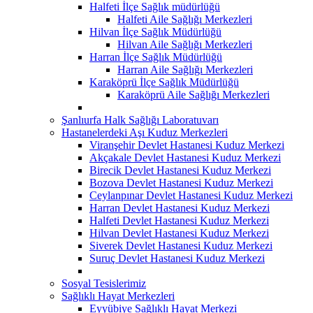
Halfeti İlçe Sağlık müdürlüğü
Halfeti Aile Sağlığı Merkezleri
Hilvan İlçe Sağlık Müdürlüğü
Hilvan Aile Sağlığı Merkezleri
Harran İlçe Sağlık Müdürlüğü
Harran Aile Sağlığı Merkezleri
Karaköprü İlçe Sağlık Müdürlüğü
Karaköprü Aile Sağlığı Merkezleri
Şanlıurfa Halk Sağlığı Laboratuvarı
Hastanelerdeki Aşı Kuduz Merkezleri
Viranşehir Devlet Hastanesi Kuduz Merkezi
Akçakale Devlet Hastanesi Kuduz Merkezi
Birecik Devlet Hastanesi Kuduz Merkezi
Bozova Devlet Hastanesi Kuduz Merkezi
Ceylanpınar Devlet Hastanesi Kuduz Merkezi
Harran Devlet Hastanesi Kuduz Merkezi
Halfeti Devlet Hastanesi Kuduz Merkezi
Hilvan Devlet Hastanesi Kuduz Merkezi
Siverek Devlet Hastanesi Kuduz Merkezi
Suruç Devlet Hastanesi Kuduz Merkezi
Sosyal Tesislerimiz
Sağlıklı Hayat Merkezleri
Eyyübiye Sağlıklı Hayat Merkezi