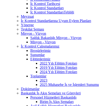
İç Kontrol Tarihçesi
İç Kontrol Standartları
İç Kontrol StandartlarıTebliği
Mevzuat
İç Kontrol Standartlarına Uyum Eylem Planları
Yönerge
Teşkilat Şeması
Misyon - Vizyon
Sağlık Bakanlığı Misyon - Vizyon
Misyon - Vizyon
İç Kontrol Çalışmalarımız
Broşürlerimiz
Sunumlar
Eğitimlerimiz
2022 Yılı Eğitim Fotoları
2019 Yılı Eğitim Fotoları
2024 Yılı Eğitim Fotoları
Toplantılar
2023
2025 Muhasebe İş ve İşlemleri Sunumu
Dokümanlar
Başkanlık İş Akış Şemeları ve Görevleri
Personel Hizmetleri Başkanlığı
Birim İş Akış Şemaları
Acil Sağlık Hizmetleri Başkanlığı