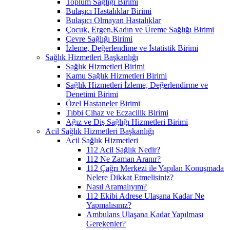
Toplum Sağlığı Birimi
Bulaşıcı Hastalıklar Birimi
Bulaşıcı Olmayan Hastalıklar
Çocuk, Ergen,Kadın ve Üreme Sağlığı Birimi
Çevre Sağlığı Birimi
İzleme, Değerlendime ve İstatistik Birimi
Sağlık Hizmetleri Başkanlığı
Sağlık Hizmetleri Birimi
Kamu Sağlık Hizmetleri Birimi
Sağlık Hizmetleri İzleme, Değerlendirme ve
Denetimi Birimi
Özel Hastaneler Birimi
Tıbbi Cihaz ve Eczacilik Birimi
Ağız ve Diş Sağlığı Hizmetleri Birimi
Acil Sağlık Hizmetleri Başkanlığı
Acil Sağlık Hizmetleri
112 Acil Sağlık Nedir?
112 Ne Zaman Aranır?
112 Çağrı Merkezi ile Yapılan Konuşmada
Nelere Dikkat Etmelisiniz?
Nasıl Aramalıyım?
112 Ekibi Adrese Ulaşana Kadar Ne
Yapmalısınız?
Ambulans Ulaşana Kadar Yapılması
Gerekenler?