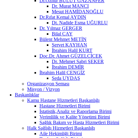
Dr.Öznur BULUT GAZANFER
Dr. Murat MANCI
Mesut HAMİDANOĞLU
Dr.Rıfat Kemal AYDIN
Dt. Nadide Esma UĞURLU
Dr. Yılmaz GERGER
Bilal ÇAY
Bülent Mehmet METİN
Servet KAYHAN
İbrahim Halil KURT
Doç.Dr. Ahmet GÜZELÇİÇEK
Dr. Mehmet Sabri ŞEKER
İbrahim DEMİR
İbrahim Halil CENGİZ
Seda UYDAŞ
Organizasyon Şeması
Misyon / Vizyon
Başkanlıklar
Kamu Hastane Hizmetleri Başkanlığı
Hastane Hizmetleri Birimi
İstatistik,Analiz ve Raporlama Birimi
Verimlilik ve Kalite Yönetimi Birimi
Sağlık Bakım ve Hasta Hizmetleri Birimi
Halk Sağlığı Hizmetleri Başkanlığı
Aile Hekimliği Birimi