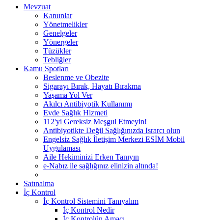
Mevzuat
Kanunlar
Yönetmelikler
Genelgeler
Yönergeler
Tüzükler
Tebliğler
Kamu Spotları
Beslenme ve Obezite
Sigarayı Bırak, Hayatı Bırakma
Yaşama Yol Ver
Akılcı Antibiyotik Kullanımı
Evde Sağlık Hizmeti
112'yi Gereksiz Meşgul Etmeyin!
Antibiyotikte Değil Sağlığınızda Israrcı olun
Engelsiz Sağlık İletişim Merkezi ESİM Mobil
Uygulaması
Aile Hekiminizi Erken Tanıyın
e-Nabız ile sağlığınız elinizin altında!
Satınalma
İç Kontrol
İç Kontrol Sistemini Tanıyalım
İç Kontrol Nedir
İç Kontrolün Amacı