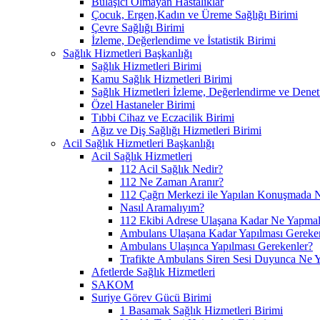
Bulaşıcı Olmayan Hastalıklar
Çocuk, Ergen,Kadın ve Üreme Sağlığı Birimi
Çevre Sağlığı Birimi
İzleme, Değerlendime ve İstatistik Birimi
Sağlık Hizmetleri Başkanlığı
Sağlık Hizmetleri Birimi
Kamu Sağlık Hizmetleri Birimi
Sağlık Hizmetleri İzleme, Değerlendirme ve Denet
Özel Hastaneler Birimi
Tıbbi Cihaz ve Eczacilik Birimi
Ağız ve Diş Sağlığı Hizmetleri Birimi
Acil Sağlık Hizmetleri Başkanlığı
Acil Sağlık Hizmetleri
112 Acil Sağlık Nedir?
112 Ne Zaman Aranır?
112 Çağrı Merkezi ile Yapılan Konuşmada N
Nasıl Aramalıyım?
112 Ekibi Adrese Ulaşana Kadar Ne Yapmal
Ambulans Ulaşana Kadar Yapılması Gereke
Ambulans Ulaşınca Yapılması Gerekenler?
Trafikte Ambulans Siren Sesi Duyunca Ne 
Afetlerde Sağlık Hizmetleri
SAKOM
Suriye Görev Gücü Birimi
1 Basamak Sağlık Hizmetleri Birimi