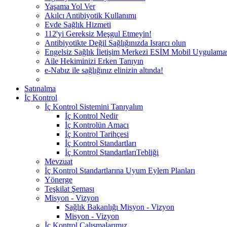
Yaşama Yol Ver
Akılcı Antibiyotik Kullanımı
Evde Sağlık Hizmeti
112'yi Gereksiz Meşgul Etmeyin!
Antibiyotikte Değil Sağlığınızda Israrcı olun
Engelsiz Sağlık İletişim Merkezi ESİM Mobil Uygulama
Aile Hekiminizi Erken Tanıyın
e-Nabız ile sağlığınız elinizin altında!
Satınalma
İç Kontrol
İç Kontrol Sistemini Tanıyalım
İç Kontrol Nedir
İç Kontrolün Amacı
İç Kontrol Tarihçesi
İç Kontrol Standartları
İç Kontrol StandartlarıTebliği
Mevzuat
İç Kontrol Standartlarına Uyum Eylem Planları
Yönerge
Teşkilat Şeması
Misyon - Vizyon
Sağlık Bakanlığı Misyon - Vizyon
Misyon - Vizyon
İç Kontrol Çalışmalarımız