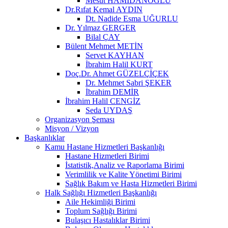
Mesut HAMİDANOĞLU
Dr.Rıfat Kemal AYDIN
Dt. Nadide Esma UĞURLU
Dr. Yılmaz GERGER
Bilal ÇAY
Bülent Mehmet METİN
Servet KAYHAN
İbrahim Halil KURT
Doç.Dr. Ahmet GÜZELÇİÇEK
Dr. Mehmet Sabri ŞEKER
İbrahim DEMİR
İbrahim Halil CENGİZ
Seda UYDAŞ
Organizasyon Şeması
Misyon / Vizyon
Başkanlıklar
Kamu Hastane Hizmetleri Başkanlığı
Hastane Hizmetleri Birimi
İstatistik,Analiz ve Raporlama Birimi
Verimlilik ve Kalite Yönetimi Birimi
Sağlık Bakım ve Hasta Hizmetleri Birimi
Halk Sağlığı Hizmetleri Başkanlığı
Aile Hekimliği Birimi
Toplum Sağlığı Birimi
Bulaşıcı Hastalıklar Birimi