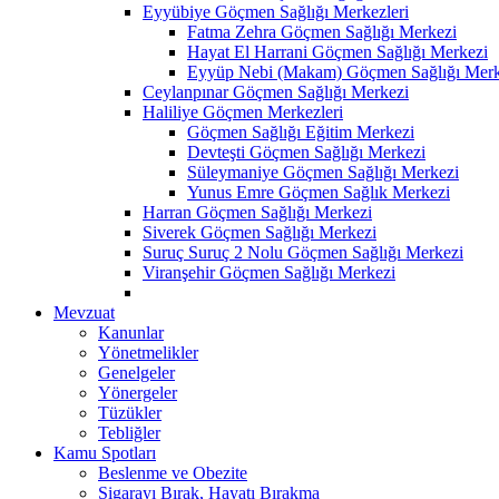
Eyyübiye Göçmen Sağlığı Merkezleri
Fatma Zehra Göçmen Sağlığı Merkezi
Hayat El Harrani Göçmen Sağlığı Merkezi
Eyyüp Nebi (Makam) Göçmen Sağlığı Merk
Ceylanpınar Göçmen Sağlığı Merkezi
Haliliye Göçmen Merkezleri
Göçmen Sağlığı Eğitim Merkezi
Devteşti Göçmen Sağlığı Merkezi
Süleymaniye Göçmen Sağlığı Merkezi
Yunus Emre Göçmen Sağlık Merkezi
Harran Göçmen Sağlığı Merkezi
Siverek Göçmen Sağlığı Merkezi
Suruç Suruç 2 Nolu Göçmen Sağlığı Merkezi
Viranşehir Göçmen Sağlığı Merkezi
Mevzuat
Kanunlar
Yönetmelikler
Genelgeler
Yönergeler
Tüzükler
Tebliğler
Kamu Spotları
Beslenme ve Obezite
Sigarayı Bırak, Hayatı Bırakma