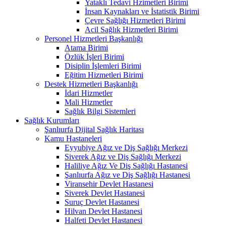
Yataklı Tedavi Hzimetleri Birimi
İnsan Kaynakları ve İstatistik Birimi
Çevre Sağlığı Hizmetleri Birimi
Acil Sağlık Hizmetleri Birimi
Personel Hizmetleri Başkanlığı
Atama Birimi
Özlük İşleri Birimi
Disiplin İşlemleri Birimi
Eğitim Hizmetleri Birimi
Destek Hizmetleri Başkanlığı
İdari Hizmetler
Mali Hizmetler
Sağlık Bilgi Sistemleri
Sağlık Kurumları
Şanlıurfa Dijital Sağlık Haritası
Kamu Hastaneleri
Eyyubiye Ağız ve Diş Sağlığı Merkezi
Siverek Ağız ve Diş Sağlığı Merkezi
Haliliye Ağız Ve Diş Sağlığı Hastanesi
Şanlıurfa Ağız ve Diş Sağlığı Hastanesi
Viransehir Devlet Hastanesi
Siverek Devlet Hastanesi
Suruç Devlet Hastanesi
Hilvan Devlet Hastanesi
Halfeti Devlet Hastanesi