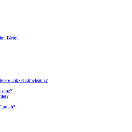
imi Birimi
elere Dikkat Etmelisiniz?
ısınız?
nler?
Yapmalı?