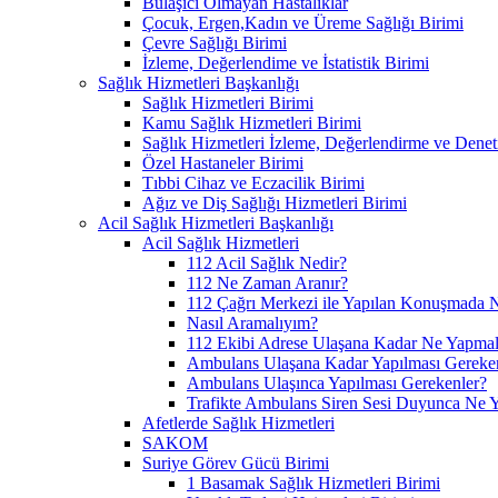
Bulaşıcı Olmayan Hastalıklar
Çocuk, Ergen,Kadın ve Üreme Sağlığı Birimi
Çevre Sağlığı Birimi
İzleme, Değerlendime ve İstatistik Birimi
Sağlık Hizmetleri Başkanlığı
Sağlık Hizmetleri Birimi
Kamu Sağlık Hizmetleri Birimi
Sağlık Hizmetleri İzleme, Değerlendirme ve Denet
Özel Hastaneler Birimi
Tıbbi Cihaz ve Eczacilik Birimi
Ağız ve Diş Sağlığı Hizmetleri Birimi
Acil Sağlık Hizmetleri Başkanlığı
Acil Sağlık Hizmetleri
112 Acil Sağlık Nedir?
112 Ne Zaman Aranır?
112 Çağrı Merkezi ile Yapılan Konuşmada N
Nasıl Aramalıyım?
112 Ekibi Adrese Ulaşana Kadar Ne Yapmal
Ambulans Ulaşana Kadar Yapılması Gereke
Ambulans Ulaşınca Yapılması Gerekenler?
Trafikte Ambulans Siren Sesi Duyunca Ne 
Afetlerde Sağlık Hizmetleri
SAKOM
Suriye Görev Gücü Birimi
1 Basamak Sağlık Hizmetleri Birimi