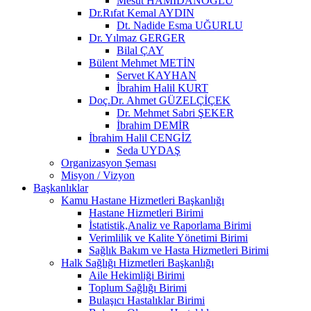
Mesut HAMİDANOĞLU
Dr.Rıfat Kemal AYDIN
Dt. Nadide Esma UĞURLU
Dr. Yılmaz GERGER
Bilal ÇAY
Bülent Mehmet METİN
Servet KAYHAN
İbrahim Halil KURT
Doç.Dr. Ahmet GÜZELÇİÇEK
Dr. Mehmet Sabri ŞEKER
İbrahim DEMİR
İbrahim Halil CENGİZ
Seda UYDAŞ
Organizasyon Şeması
Misyon / Vizyon
Başkanlıklar
Kamu Hastane Hizmetleri Başkanlığı
Hastane Hizmetleri Birimi
İstatistik,Analiz ve Raporlama Birimi
Verimlilik ve Kalite Yönetimi Birimi
Sağlık Bakım ve Hasta Hizmetleri Birimi
Halk Sağlığı Hizmetleri Başkanlığı
Aile Hekimliği Birimi
Toplum Sağlığı Birimi
Bulaşıcı Hastalıklar Birimi