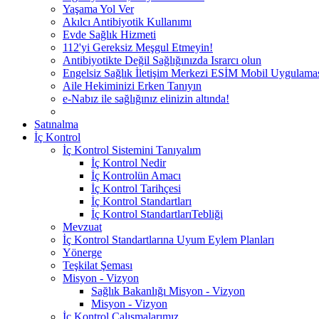
Yaşama Yol Ver
Akılcı Antibiyotik Kullanımı
Evde Sağlık Hizmeti
112'yi Gereksiz Meşgul Etmeyin!
Antibiyotikte Değil Sağlığınızda Israrcı olun
Engelsiz Sağlık İletişim Merkezi ESİM Mobil Uygulama
Aile Hekiminizi Erken Tanıyın
e-Nabız ile sağlığınız elinizin altında!
Satınalma
İç Kontrol
İç Kontrol Sistemini Tanıyalım
İç Kontrol Nedir
İç Kontrolün Amacı
İç Kontrol Tarihçesi
İç Kontrol Standartları
İç Kontrol StandartlarıTebliği
Mevzuat
İç Kontrol Standartlarına Uyum Eylem Planları
Yönerge
Teşkilat Şeması
Misyon - Vizyon
Sağlık Bakanlığı Misyon - Vizyon
Misyon - Vizyon
İç Kontrol Çalışmalarımız