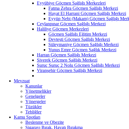
Eyyübiye Göçmen Sağlığı Merkezleri
Fatma Zehra Göçmen Sağlığı Merkezi
Hayat El Harrani Göçmen Sağlığı Merkezi
Eyyüp Nebi (Makam) Göçmen Sağlığı Merk
Ceylanpınar Göçmen Sağlığı Merkezi
Haliliye Göçmen Merkezleri
Göçmen Sağlığı Eğitim Merkezi
Devteşti Göçmen Sağlığı Merkezi
Süleymaniye Göçmen Sağlığı Merkezi
Yunus Emre Göçmen Sağlık Merkezi
Harran Göçmen Sağlığı Merkezi
Siverek Göçmen Sağlığı Merkezi
Suruç Suruç 2 Nolu Göçmen Sağlığı Merkezi
Viranşehir Göçmen Sağlığı Merkezi
Mevzuat
Kanunlar
Yönetmelikler
Genelgeler
Yönergeler
Tüzükler
Tebliğler
Kamu Spotları
Beslenme ve Obezite
Sigarayı Bırak, Hayatı Bırakma