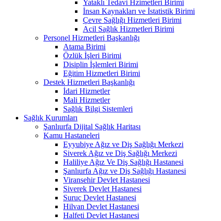
Yataklı Tedavi Hzimetleri Birimi
İnsan Kaynakları ve İstatistik Birimi
Çevre Sağlığı Hizmetleri Birimi
Acil Sağlık Hizmetleri Birimi
Personel Hizmetleri Başkanlığı
Atama Birimi
Özlük İşleri Birimi
Disiplin İşlemleri Birimi
Eğitim Hizmetleri Birimi
Destek Hizmetleri Başkanlığı
İdari Hizmetler
Mali Hizmetler
Sağlık Bilgi Sistemleri
Sağlık Kurumları
Şanlıurfa Dijital Sağlık Haritası
Kamu Hastaneleri
Eyyubiye Ağız ve Diş Sağlığı Merkezi
Siverek Ağız ve Diş Sağlığı Merkezi
Haliliye Ağız Ve Diş Sağlığı Hastanesi
Şanlıurfa Ağız ve Diş Sağlığı Hastanesi
Viransehir Devlet Hastanesi
Siverek Devlet Hastanesi
Suruç Devlet Hastanesi
Hilvan Devlet Hastanesi
Halfeti Devlet Hastanesi