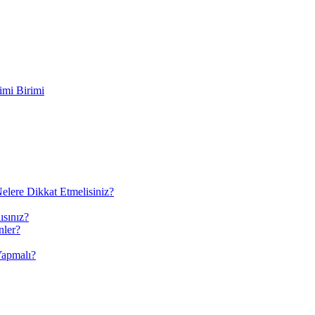
imi Birimi
elere Dikkat Etmelisiniz?
ısınız?
nler?
Yapmalı?