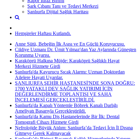
Rapor İtiraz Birimi
Şark Çıbanı Tanı ve Tedavi Merkezi
Şanlıurfa Dijital Sağlık Haritası
Hemşireler Haftası Kutlandı.
Anne Sütü, Bebeğin İlk Aşısı ve En Güçlü Koruyucusu.
Cildiye Uzmanı Dr. Ümit Yılmaz'dan Yaz Aylarında Güneşten
Korunma Uyarısı.
Karaköprü Halkına Müjde: Karaköprü Sağlıklı Hayat
Merkezi Hizmete Girdi
Şanlıurfa'da Kavurucu Sıcak Alarmı: Uzman Doktordan
Ailelere Hayati Uyarılar.
ŞANLIURFA ŞEHİR HASTANESİ'NDE SONA DOĞRU:
1700 YATAKLI DEV SAĞLIK YATIRIMI İÇİN
DEĞERLENDİRME TOPLANTISI VE SAHA
İNCELEMESİ GERÇEKLEŞTİRİLDİ.
Şanlıurfa'da Kapalı Yöntemle Böbrek Kanalı Darlığı
Ameliyatı Başarıyla Gerçekleştirildi.
Şanlıurfa'da Kamu Diş Hastanelerinde Bir İlk: Dental
Tomografi Cihazı Hizmete Girdi
Nefrolojide Büyük Atılım: Şanlıurfa’da Tedavi İçin İl Dışına
Gitmeye Gerek Kalmayacak
Şanlıurfa’da Birinci Basamak Sağlık Hizmetlerinde Yatırım