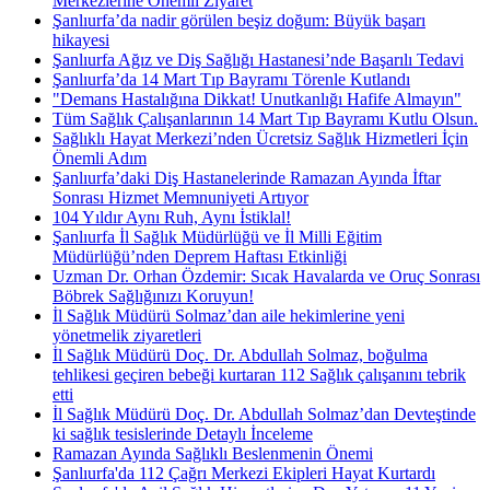
Merkezlerine Önemli Ziyaret
Şanlıurfa’da nadir görülen beşiz doğum: Büyük başarı
hikayesi
Şanlıurfa Ağız ve Diş Sağlığı Hastanesi’nde Başarılı Tedavi
Şanlıurfa’da 14 Mart Tıp Bayramı Törenle Kutlandı
"Demans Hastalığına Dikkat! Unutkanlığı Hafife Almayın"
Tüm Sağlık Çalışanlarının 14 Mart Tıp Bayramı Kutlu Olsun.
Sağlıklı Hayat Merkezi’nden Ücretsiz Sağlık Hizmetleri İçin
Önemli Adım
Şanlıurfa’daki Diş Hastanelerinde Ramazan Ayında İftar
Sonrası Hizmet Memnuniyeti Artıyor
104 Yıldır Aynı Ruh, Aynı İstiklal!
Şanlıurfa İl Sağlık Müdürlüğü ve İl Milli Eğitim
Müdürlüğü’nden Deprem Haftası Etkinliği
Uzman Dr. Orhan Özdemir: Sıcak Havalarda ve Oruç Sonrası
Böbrek Sağlığınızı Koruyun!
İl Sağlık Müdürü Solmaz’dan aile hekimlerine yeni
yönetmelik ziyaretleri
İl Sağlık Müdürü Doç. Dr. Abdullah Solmaz, boğulma
tehlikesi geçiren bebeği kurtaran 112 Sağlık çalışanını tebrik
etti
İl Sağlık Müdürü Doç. Dr. Abdullah Solmaz’dan Devteştinde
ki sağlık tesislerinde Detaylı İnceleme
Ramazan Ayında Sağlıklı Beslenmenin Önemi
Şanlıurfa'da 112 Çağrı Merkezi Ekipleri Hayat Kurtardı