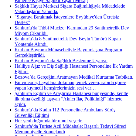
Binlerce Kişiye Sağlıklı Yaşam Mesajı
Sağlıklı Hayat Merkezi Sigara Bağımlılığıyla Mücadelede
Vatandaşların Yanında.
"Sigarayı Bırakmak İsteyenlere Eyyübiye'den Ücretsiz
Destek”
Şanlıurfa'da Tıbbi Mucize: Karnından 29 Santimetrelik Dev
Miyom Çıkarıldı.
Şanlıurfa’da 8 Santimetrelik Dev Beyin Tümörü Kapalı
Yöntemle Alındı.
Kurban Bayramı Münasebetiyle Bayramlaşma Programı
Gerçekleştirildi.
Kurban Bayramı’nda Sağlıklı Beslenme Uyarısı.
Haliliye Ağız ve Diş Sağlığı Hastanesi Personeline İlk Yardım
Eğitimi
Bozova’da Gerçeğini Aratmayan Medikal Kurtarma Tatbikatı.
Bu videoda; hayatlara dokunan, emek veren, sabırla görev
yapan kıymetli hemşirelerimizin sesi var…
Şanlıurfa Eğitim ve Araştırma Hastanesi bünyesinde, kentte
ilk olma özelliği taşıyan “Akılcı İlaç Polikliniği” hizmete
açıldı.
Şanlıurfa’da Kadın 112 Personeline Ambulans Sürüş
Güvenliği Eğitimi
Her yeni doğumda bir umut yeşerir.
Şanlıurfa’da Turiste Acil Müdahale: Başarılı Tedavi Süreci
Memnuniyetle Sonuçlandı