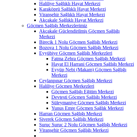
Haliliye Sağlıklı Hayat Merkezi
Karaköprü Sağlıklı Hayat Merkezi
Viranşehir Sağlıklı Hayat Merkezi
Akçakale Sağlıklı Hayat Merkezi
Göçmen Sağlığı Merkezlerimiz
Akçakale Güçlendirilmiş Göçmen Sağlığı
Merkezi
Birecik 1 Nolu Göçmen Sağlığı Merkezi
Bozova 1 Nolu Göçmen Sağlığı Merkezi
Eyyübiye Göçmen Sağlığı Merkezleri
Fatma Zehra Göçmen Sağlığı Merkezi
Hayat El Harrani Göçmen Sağlığı Merkezi
Eyyüp Nebi (Makam) Göçmen Sağlığı
Merkezi
Ceylanpınar Göçmen Sağlığı Merkezi
Haliliye Göçmen Merkezleri
Göçmen Sağlığı Eğitim Merkezi
Devteşti Göçmen Sağlığı Merkezi
Süleymaniye Göçmen Sağlığı Merkezi
Yunus Emre Göçmen Sağlık Merkezi
Harran Göçmen Sağlığı Merkezi
Siverek Göçmen Sağlığı Merkezi
Suruç Suruç 2 Nolu Göçmen Sağlığı Merkezi
Viranşehir Göçmen Sağlığı Merkezi