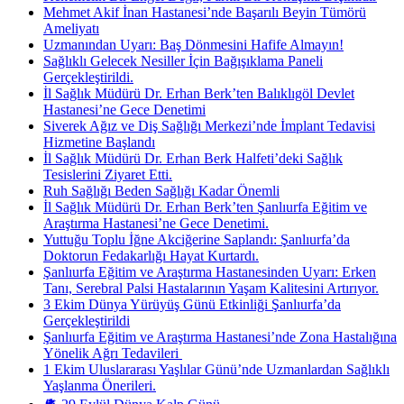
Mehmet Akif İnan Hastanesi’nde Başarılı Beyin Tümörü
Ameliyatı
Uzmanından Uyarı: Baş Dönmesini Hafife Almayın!
Sağlıklı Gelecek Nesiller İçin Bağışıklama Paneli
Gerçekleştirildi.
İl Sağlık Müdürü Dr. Erhan Berk’ten Balıklıgöl Devlet
Hastanesi’ne Gece Denetimi
Siverek Ağız ve Diş Sağlığı Merkezi’nde İmplant Tedavisi
Hizmetine Başlandı
İl Sağlık Müdürü Dr. Erhan Berk Halfeti’deki Sağlık
Tesislerini Ziyaret Etti.
Ruh Sağlığı Beden Sağlığı Kadar Önemli
İl Sağlık Müdürü Dr. Erhan Berk’ten Şanlıurfa Eğitim ve
Araştırma Hastanesi’ne Gece Denetimi.
Yuttuğu Toplu İğne Akciğerine Saplandı: Şanlıurfa’da
Doktorun Fedakarlığı Hayat Kurtardı.
Şanlıurfa Eğitim ve Araştırma Hastanesinden Uyarı: Erken
Tanı, Serebral Palsi Hastalarının Yaşam Kalitesini Artırıyor.
3 Ekim Dünya Yürüyüş Günü Etkinliği Şanlıurfa’da
Gerçekleştirildi
Şanlıurfa Eğitim ve Araştırma Hastanesi’nde Zona Hastalığına
Yönelik Ağrı Tedavileri ​
1 Ekim Uluslararası Yaşlılar Günü’nde Uzmanlardan Sağlıklı
Yaşlanma Önerileri.