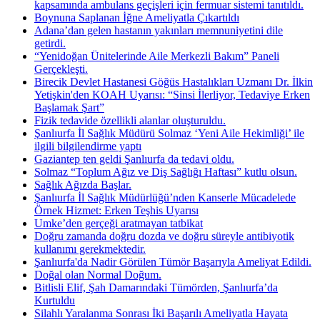
kapsamında ambulans geçişleri için fermuar sistemi tanıtıldı.
Boynuna Saplanan İğne Ameliyatla Çıkartıldı
Adana’dan gelen hastanın yakınları memnuniyetini dile
getirdi.
“Yenidoğan Ünitelerinde Aile Merkezli Bakım” Paneli
Gerçekleşti.
Birecik Devlet Hastanesi Göğüs Hastalıkları Uzmanı Dr. İlkin
Yetişkin'den KOAH Uyarısı: “Sinsi İlerliyor, Tedaviye Erken
Başlamak Şart”
Fizik tedavide özellikli alanlar oluşturuldu.
Şanlıurfa İl Sağlık Müdürü Solmaz ‘Yeni Aile Hekimliği’ ile
ilgili bilgilendirme yaptı
Gaziantep ten geldi Şanlıurfa da tedavi oldu.
Solmaz “Toplum Ağız ve Diş Sağlığı Haftası” kutlu olsun.
Sağlık Ağızda Başlar.
Şanlıurfa İl Sağlık Müdürlüğü’nden Kanserle Mücadelede
Örnek Hizmet: Erken Teşhis Uyarısı
Umke’den gerçeği aratmayan tatbikat
Doğru zamanda doğru dozda ve doğru süreyle antibiyotik
kullanımı gerekmektedir.
Şanlıurfa'da Nadir Görülen Tümör Başarıyla Ameliyat Edildi.
Doğal olan Normal Doğum.
Bitlisli Elif, Şah Damarındaki Tümörden, Şanlıurfa’da
Kurtuldu
Silahlı Yaralanma Sonrası İki Başarılı Ameliyatla Hayata