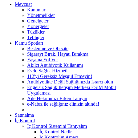
Mevzuat
Kanunlar
Yönetmelikler
Genelgeler
Yönergeler
Tüzükler
Tebliğler
Kamu Spotları
Beslenme ve Obezite
Sigarayı Bırak, Hayatı Bırakma
Yaşama Yol Ver
Akılcı Antibiyotik Kullanımı
Evde Sağlık Hizmeti
112'yi Gereksiz Meşgul Etmeyin!
Antibiyotikte Değil Sağlığınızda Israrcı olun
Engelsiz Sağlık İletişim Merkezi ESİM Mobil
Uygulaması
Aile Hekiminizi Erken Tanıyın
e-Nabız ile sağlığınız elinizin altında!
Satınalma
İç Kontrol
İç Kontrol Sistemini Tanıyalım
İç Kontrol Nedir
İç Kontrolün Amacı