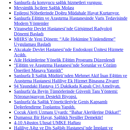
Şanlıurfa da koruyucu sağlık hizmetleri vurgusu ​
Mevsimlik İşçilere Sağlık Molası
Epilepsi Nöbetlerinde Doğru Müdahale Hayat Kurtarıyor.
Şanlıurfa Eğitim ve Araştırma Hastanesinde Varis Tedavisinde
Modern Yöntemler
Viranşehir Devlet Hastanesi’nde Girişimsel Radyoloji
Dönemi Başladı
MHRS’de Yeni Dönem: “Aile Hekimine Yönlendirme”
Uygulaması Başladı
Akçakale Devlet Hastanesi’nde Endoskopi Ünitesi Hizmete
Açıldı.
Aile Hekimlerine Yönelik Eğitim Programı Düzenlendi
“Eğitim ve Araştırma Hastanesi’nde Sorunlar ve Çözüm
Önerileri Masaya Yatırıldı”
Şanlıurfa İl Sağlık Müdürü’nden Mehmet Akif İnan Eğitim ve
Araştırma Hastanesi Haliliye Ek Hizmet Binasına Ziyaret
94 Yaşındaki Hastaya 15 Dakikada Kapalı Çivi Ameliyatı.
Şanlıurfa’da Beyin Tümörlerinde Güvenli Tanı Yöntemi:
Nöronavigasyon Destekli Biyopsi.
Şanlıurfa’da Sağlık Yöneticileriyle Geniş Kapsamlı
Değerlendirme Toplantısı Yapıldı.
Çocuk Alerji Uzmanı Uyardı: “Bahar Alerjilerine Dikkat!”
Dumansız Bir Hayat, Sağlıklı Nesiller Demektir!
4-10 Ağustos Ulusal UMKE Haftası
Haliliye Ağız ve Diş Sağlığı Hastanesi’nde İmplant ve