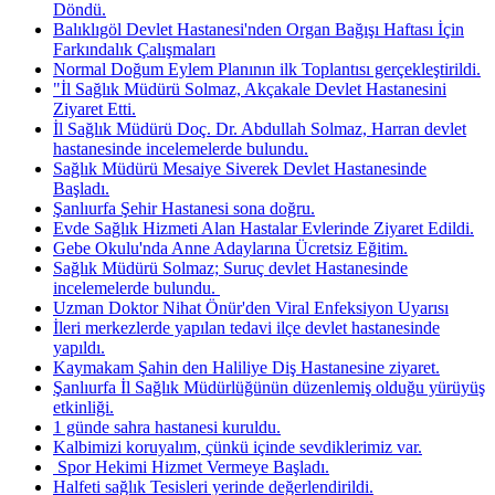
Döndü.
Balıklıgöl Devlet Hastanesi'nden Organ Bağışı Haftası İçin
Farkındalık Çalışmaları
Normal Doğum Eylem Planının ilk Toplantısı gerçekleştirildi.
"İl Sağlık Müdürü Solmaz, Akçakale Devlet Hastanesini
Ziyaret Etti.
İl Sağlık Müdürü Doç. Dr. Abdullah Solmaz, Harran devlet
hastanesinde incelemelerde bulundu.
Sağlık Müdürü Mesaiye Siverek Devlet Hastanesinde
Başladı.
Şanlıurfa Şehir Hastanesi sona doğru.
Evde Sağlık Hizmeti Alan Hastalar Evlerinde Ziyaret Edildi.
Gebe Okulu'nda Anne Adaylarına Ücretsiz Eğitim.
Sağlık Müdürü Solmaz; Suruç devlet Hastanesinde
incelemelerde bulundu. ​
Uzman Doktor Nihat Önür'den Viral Enfeksiyon Uyarısı
İleri merkezlerde yapılan tedavi ilçe devlet hastanesinde
yapıldı.
Kaymakam Şahin den Haliliye Diş Hastanesine ziyaret.
Şanlıurfa İl Sağlık Müdürlüğünün düzenlemiş olduğu yürüyüş
etkinliği.
1 günde sahra hastanesi kuruldu.
Kalbimizi koruyalım, çünkü içinde sevdiklerimiz var.
​ Spor Hekimi Hizmet Vermeye Başladı.
Halfeti sağlık Tesisleri yerinde değerlendirildi.