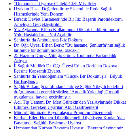
“Demodeks” Uyarısı: Ciltteki Gizli Misafirler
Uzaktan Hasta Değerlendirme Sistemi ile Evde Sağlık
Hizmetlerinde Yeni Dönem
Birecik Devlet Hastanesi’nde Bir İlk: Başarılı Parotidektomi
Ameliyatı Gerçekleştirildi.
Yaz Aylarında Klima Kullanımına Dikkat: Ciddi Solunum
Yolu Hastalıklarına Yol Açabilir
Şanlıurfa’da Ambulansta İkiz Doğum
Dr. Öğr. Üyesi Erhan Berk: "Bu hastane, Şanlıurfa’nın sağlık
tarihinde bir dönüm noktası olacak."
25 Haziran Dünya Vitiligo Günü: Toplumda Farkındalık
Artıyor
İl Sağlık Müdürü Dr. Öğr. Üyesi Erhan Berk’ten Bozova
İlçesine Kapsamlı Ziyaret.
Şanlıurfa’da Yenidoğanlara “Küçük Bir Dokunuşla” Büyük
Bir Başlangıç
Sağlık Bakanlığı tarafından Türkiye Sağlık Yüzyılı hedefleri
doğrultusunda gerçekleştirilen “Annelik Yolculuğu” mobil
uygulaması hayata geçirilmiştir.
Acil Tıp Uzmanı Dr. Mert Gültekin'den Yaz Aylarında Dikkat
Edilmesi Gereken Uyarılar: Akut Gastroenterit
Müdürlüğümüzde Bayramlaşma Programı Düzenlendi
Kurban Etleri Hemen Tüketilmemeli: Diyetisyen Kaplan’dan
Bayramda Sağlıklı Beslenme Uyarısı
Uzmanından Kurban Bayramı Uyarısı: “Bayram Sevincimiz