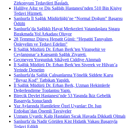
Zirkonyum Tedavileri Başladı.
Haliliye Ağız ve Diş Sağlığı Hastanesi’nden 510 Bin Kişiye
Tedavi Hizmeti.
Şanlıurfa İl Sağlık Müdürlüğü’ne “Normal Doğum” Başarısı
Ödülü
Şanlıurfa’da Sağlıklı Hayat Merkezleri Vatandaşlara Sigara
Bırakmada Yol Arkadaşı Oluyor
28 Temmuz Dünya Hepatit Günü: “Hepatiti Tanıyalım,
Önleyelim ve Tedavi Edelim”
İl Sağlık Müdürü Dr. Erhan Berk’ten Viranşehir ve
Ceylanpınar’a Kapsamlı Sağlık Ziyareti.
Geçmeyen Yorgunluk Şikâyeti Ciddiye Alınmalı
İl Sağlık Müdürü Dr. Erhan Berk’ten Siverek ve Hilvan’a
Yerinde Denetim
Şanlıurfa'da Sağlık Çalışanlarına Yönelik Şiddete Karşı
"Beyaz Kod" Tatbikatı Yapıldı.
İl Sağlık Müdürü Dr. Erhan Berk, Uzman Hekimlerle
Değerlendirme Toplantısı Yaptı.
Birecik Devlet Hastanesi’nde 53 Yaşında İkiz Gebelik
Başarıyla Sonuçlandı
Yaz Aylarında Hamilelere Özel Uyarılar: Dr. Işın
Erdoğan’dan Önemli Tavsiyeler
Uzmanı Uyardı: Kalp Hastaları Sıcak Havada Dikkatli Olmalı
Şanlıurfa’da Nadir Görülen Kist Hidatik Vakası Başarıyla
Tedavi Edildi