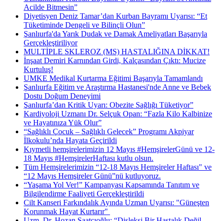
Acilde Bitmesin”
Diyetisyen Deniz Tamar’dan Kurban Bayramı Uyarısı: “Et
Tüketiminde Dengeli ve Bilinçli Olun”
Şanlıurfa'da Yarık Dudak ve Damak Ameliyatları Başarıyla
Gerçekleştiriliyor
MULTİPLE SKLEROZ (MS) HASTALIĞINA DİKKAT!
İnşaat Demiri Karnından Girdi, Kalçasından Çıktı: Mucize
Kurtuluş!
UMKE Medikal Kurtarma Eğitimi Başarıyla Tamamlandı
Şanlıurfa Eğitim ve Araştırma Hastanesi'nde Anne ve Bebek
Dostu Doğum Deneyimi
Şanlıurfa’dan Kritik Uyarı: Obezite Sağlığı Tüketiyor”
Kardiyoloji Uzmanı Dr. Selçuk Opan: “Fazla Kilo Kalbinize
ve Hayatınıza Yük Olur”
“Sağlıklı Çocuk – Sağlıklı Gelecek” Programı Akpiyar
İlkokulu’nda Hayata Geçirildi
Kıymetli hemşirelerimizin 12 Mayıs #HemşirelerGünü ve 12-
18 Mayıs #HemşirelerHaftası kutlu olsun.
Tüm Hemşirelerimizin “12-18 Mayıs Hemşireler Haftası" ve
“12 Mayıs Hemşireler Günü”nü kutluyoruz.
“Yaşama Yol Ver!” Kampanyası Kapsamında Tanıtım ve
Bilgilendirme Faaliyeti Gerçekleştirildi
Cilt Kanseri Farkındalık Ayında Uzman Uyarısı: "Güneşten
Korunmak Hayat Kurtarır" ​
Uzm. Dr. Hozan Saatçıoğlu: “Disleksi Bir Hastalık Değil,