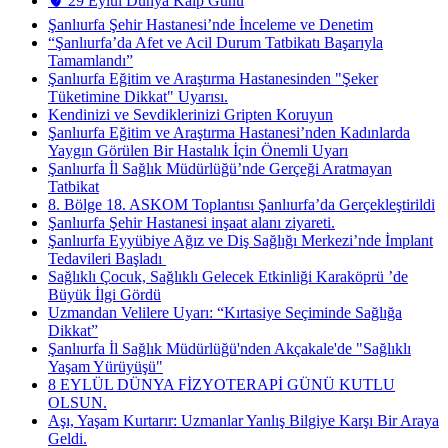
🫀 29 Eylül Dünya Kalp Günü
Şanlıurfa Şehir Hastanesi’nde İnceleme ve Denetim
“Şanlıurfa’da Afet ve Acil Durum Tatbikatı Başarıyla
Tamamlandı”
Şanlıurfa Eğitim ve Araştırma Hastanesinden "Şeker
Tüketimine Dikkat" Uyarısı.
Kendinizi ve Sevdiklerinizi Gripten Koruyun
Şanlıurfa Eğitim ve Araştırma Hastanesi’nden Kadınlarda
Yaygın Görülen Bir Hastalık İçin Önemli Uyarı
Şanlıurfa İl Sağlık Müdürlüğü’nde Gerçeği Aratmayan
Tatbikat
8. Bölge 18. ASKOM Toplantısı Şanlıurfa’da Gerçekleştirildi
Şanlıurfa Şehir Hastanesi inşaat alanı ziyareti.
Şanlıurfa Eyyübiye Ağız ve Diş Sağlığı Merkezi’nde İmplant
Tedavileri Başladı ​
Sağlıklı Çocuk, Sağlıklı Gelecek Etkinliği Karaköprü ’de
Büyük İlgi Gördü
Uzmandan Velilere Uyarı: “Kırtasiye Seçiminde Sağlığa
Dikkat”
Şanlıurfa İl Sağlık Müdürlüğü'nden Akçakale'de "Sağlıklı
Yaşam Yürüyüşü"
8 EYLÜL DÜNYA FİZYOTERAPİ GÜNÜ KUTLU
OLSUN.
Aşı, Yaşam Kurtarır: Uzmanlar Yanlış Bilgiye Karşı Bir Araya
Geldi.