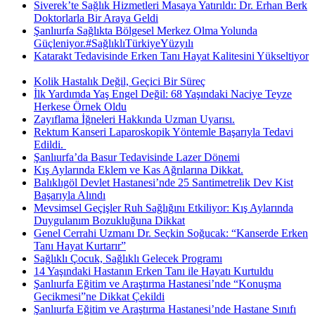
Siverek’te Sağlık Hizmetleri Masaya Yatırıldı: Dr. Erhan Berk
Doktorlarla Bir Araya Geldi
Şanlıurfa Sağlıkta Bölgesel Merkez Olma Yolunda
Güçleniyor.#SağlıklıTürkiyeYüzyılı
Katarakt Tedavisinde Erken Tanı Hayat Kalitesini Yükseltiyor
Kolik Hastalık Değil, Geçici Bir Süreç
İlk Yardımda Yaş Engel Değil: 68 Yaşındaki Naciye Teyze
Herkese Örnek Oldu
Zayıflama İğneleri Hakkında Uzman Uyarısı.
Rektum Kanseri Laparoskopik Yöntemle Başarıyla Tedavi
Edildi. ​
Şanlıurfa’da Basur Tedavisinde Lazer Dönemi
Kış Aylarında Eklem ve Kas Ağrılarına Dikkat.
Balıklıgöl Devlet Hastanesi’nde 25 Santimetrelik Dev Kist
Başarıyla Alındı
Mevsimsel Geçişler Ruh Sağlığını Etkiliyor: Kış Aylarında
Duygulanım Bozukluğuna Dikkat
Genel Cerrahi Uzmanı Dr. Seçkin Soğucak: “Kanserde Erken
Tanı Hayat Kurtarır”
Sağlıklı Çocuk, Sağlıklı Gelecek Programı
14 Yaşındaki Hastanın Erken Tanı ile Hayatı Kurtuldu
Şanlıurfa Eğitim ve Araştırma Hastanesi’nde “Konuşma
Gecikmesi”ne Dikkat Çekildi
Şanlıurfa Eğitim ve Araştırma Hastanesi’nde Hastane Sınıfı