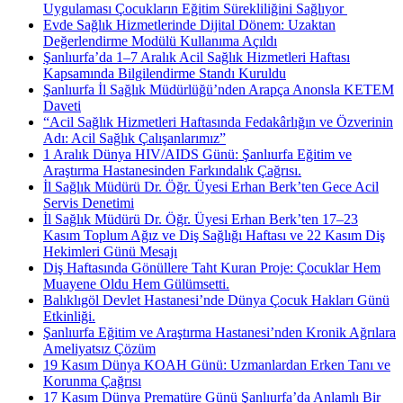
Uygulaması Çocukların Eğitim Sürekliliğini Sağlıyor ​
Evde Sağlık Hizmetlerinde Dijital Dönem: Uzaktan
Değerlendirme Modülü Kullanıma Açıldı
Şanlıurfa’da 1–7 Aralık Acil Sağlık Hizmetleri Haftası
Kapsamında Bilgilendirme Standı Kuruldu
Şanlıurfa İl Sağlık Müdürlüğü’nden Arapça Anonsla KETEM
Daveti
“Acil Sağlık Hizmetleri Haftasında Fedakârlığın ve Özverinin
Adı: Acil Sağlık Çalışanlarımız”
1 Aralık Dünya HIV/AIDS Günü: Şanlıurfa Eğitim ve
Araştırma Hastanesinden Farkındalık Çağrısı.
İl Sağlık Müdürü Dr. Öğr. Üyesi Erhan Berk’ten Gece Acil
Servis Denetimi
İl Sağlık Müdürü Dr. Öğr. Üyesi Erhan Berk’ten 17–23
Kasım Toplum Ağız ve Diş Sağlığı Haftası ve 22 Kasım Diş
Hekimleri Günü Mesajı
Diş Haftasında Gönüllere Taht Kuran Proje: Çocuklar Hem
Muayene Oldu Hem Gülümsetti.
Balıklıgöl Devlet Hastanesi’nde Dünya Çocuk Hakları Günü
Etkinliği.
Şanlıurfa Eğitim ve Araştırma Hastanesi’nden Kronik Ağrılara
Ameliyatsız Çözüm
19 Kasım Dünya KOAH Günü: Uzmanlardan Erken Tanı ve
Korunma Çağrısı
17 Kasım Dünya Prematüre Günü Şanlıurfa’da Anlamlı Bir