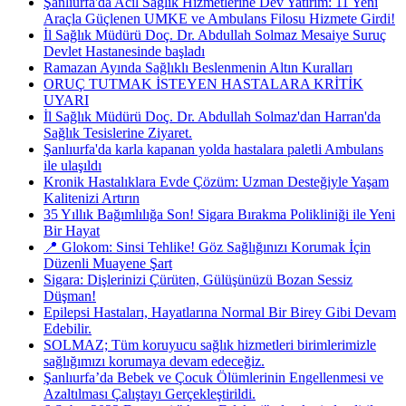
Şanlıurfa'da Acil Sağlık Hizmetlerine Dev Yatırım: 11 Yeni
Araçla Güçlenen UMKE ve Ambulans Filosu Hizmete Girdi!
İl Sağlık Müdürü Doç. Dr. Abdullah Solmaz Mesaiye Suruç
Devlet Hastanesinde başladı
Ramazan Ayında Sağlıklı Beslenmenin Altın Kuralları
ORUÇ TUTMAK İSTEYEN HASTALARA KRİTİK
UYARI
İl Sağlık Müdürü Doç. Dr. Abdullah Solmaz'dan Harran'da
Sağlık Tesislerine Ziyaret.
Şanlıurfa'da karla kapanan yolda hastalara paletli Ambulans
ile ulaşıldı
Kronik Hastalıklara Evde Çözüm: Uzman Desteğiyle Yaşam
Kalitenizi Artırın
35 Yıllık Bağımlılığa Son! Sigara Bırakma Polikliniği ile Yeni
Bir Hayat
📍 Glokom: Sinsi Tehlike! Göz Sağlığınızı Korumak İçin
Düzenli Muayene Şart
Sigara: Dişlerinizi Çürüten, Gülüşünüzü Bozan Sessiz
Düşman!
Epilepsi Hastaları, Hayatlarına Normal Bir Birey Gibi Devam
Edebilir.
SOLMAZ; Tüm koruyucu sağlık hizmetleri birimlerimizle
sağlığımızı korumaya devam edeceğiz.
Şanlıurfa’da Bebek ve Çocuk Ölümlerinin Engellenmesi ve
Azaltılması Çalıştayı Gerçekleştirildi.