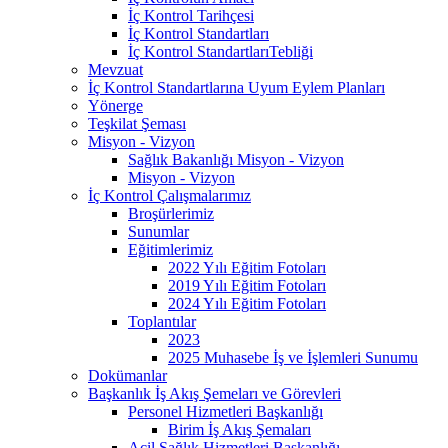
İç Kontrol Tarihçesi
İç Kontrol Standartları
İç Kontrol StandartlarıTebliği
Mevzuat
İç Kontrol Standartlarına Uyum Eylem Planları
Yönerge
Teşkilat Şeması
Misyon - Vizyon
Sağlık Bakanlığı Misyon - Vizyon
Misyon - Vizyon
İç Kontrol Çalışmalarımız
Broşürlerimiz
Sunumlar
Eğitimlerimiz
2022 Yılı Eğitim Fotoları
2019 Yılı Eğitim Fotoları
2024 Yılı Eğitim Fotoları
Toplantılar
2023
2025 Muhasebe İş ve İşlemleri Sunumu
Dokümanlar
Başkanlık İş Akış Şemeları ve Görevleri
Personel Hizmetleri Başkanlığı
Birim İş Akış Şemaları
Acil Sağlık Hizmetleri Başkanlığı