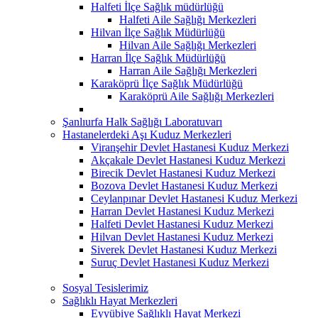
Halfeti İlçe Sağlık müdürlüğü
Halfeti Aile Sağlığı Merkezleri
Hilvan İlçe Sağlık Müdürlüğü
Hilvan Aile Sağlığı Merkezleri
Harran İlçe Sağlık Müdürlüğü
Harran Aile Sağlığı Merkezleri
Karaköprü İlçe Sağlık Müdürlüğü
Karaköprü Aile Sağlığı Merkezleri
Şanlıurfa Halk Sağlığı Laboratuvarı
Hastanelerdeki Aşı Kuduz Merkezleri
Viranşehir Devlet Hastanesi Kuduz Merkezi
Akçakale Devlet Hastanesi Kuduz Merkezi
Birecik Devlet Hastanesi Kuduz Merkezi
Bozova Devlet Hastanesi Kuduz Merkezi
Ceylanpınar Devlet Hastanesi Kuduz Merkezi
Harran Devlet Hastanesi Kuduz Merkezi
Halfeti Devlet Hastanesi Kuduz Merkezi
Hilvan Devlet Hastanesi Kuduz Merkezi
Siverek Devlet Hastanesi Kuduz Merkezi
Suruç Devlet Hastanesi Kuduz Merkezi
Sosyal Tesislerimiz
Sağlıklı Hayat Merkezleri
Eyyübiye Sağlıklı Hayat Merkezi