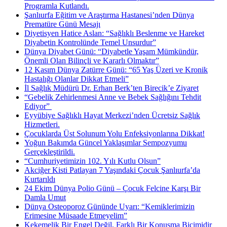
Programla Kutlandı.
Şanlıurfa Eğitim ve Araştırma Hastanesi’nden Dünya
Prematüre Günü Mesajı
Diyetisyen Hatice Aslan: “Sağlıklı Beslenme ve Hareket
Diyabetin Kontrolünde Temel Unsurdur”
Dünya Diyabet Günü: “Diyabetle Yaşam Mümkündür,
Önemli Olan Bilinçli ve Kararlı Olmaktır”
12 Kasım Dünya Zatürre Günü: “65 Yaş Üzeri ve Kronik
Hastalığı Olanlar Dikkat Etmeli”
İl Sağlık Müdürü Dr. Erhan Berk’ten Birecik’e Ziyaret
“Gebelik Zehirlenmesi Anne ve Bebek Sağlığını Tehdit
Ediyor” ​
Eyyübiye Sağlıklı Hayat Merkezi’nden Ücretsiz Sağlık
Hizmetleri.
Çocuklarda Üst Solunum Yolu Enfeksiyonlarına Dikkat!
Yoğun Bakımda Güncel Yaklaşımlar Sempozyumu
Gerçekleştirildi.
“Cumhuriyetimizin 102. Yılı Kutlu Olsun”
Akciğer Kisti Patlayan 7 Yaşındaki Çocuk Şanlıurfa’da
Kurtarıldı
24 Ekim Dünya Polio Günü – Çocuk Felcine Karşı Bir
Damla Umut
Dünya Osteoporoz Gününde Uyarı: “Kemiklerimizin
Erimesine Müsaade Etmeyelim”
Kekemelik Bir Engel Değil, Farklı Bir Konuşma Biçimidir