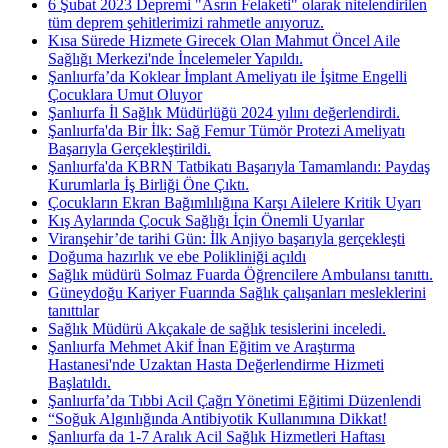
6 Şubat 2023 Depremi "Asrın Felaketi" olarak nitelendirilen
tüm deprem şehitlerimizi rahmetle anıyoruz.
Kısa Sürede Hizmete Girecek Olan Mahmut Öncel Aile
Sağlığı Merkezi'nde İncelemeler Yapıldı.
Şanlıurfa’da Koklear İmplant Ameliyatı ile İşitme Engelli
Çocuklara Umut Oluyor
Şanlıurfa İl Sağlık Müdürlüğü 2024 yılını değerlendirdi.
Şanlıurfa'da Bir İlk: Sağ Femur Tümör Protezi Ameliyatı
Başarıyla Gerçekleştirildi.
Şanlıurfa'da KBRN Tatbikatı Başarıyla Tamamlandı: Paydaş
Kurumlarla İş Birliği Öne Çıktı.
Çocukların Ekran Bağımlılığına Karşı Ailelere Kritik Uyarı
Kış Aylarında Çocuk Sağlığı İçin Önemli Uyarılar
Viranşehir’de tarihi Gün: İlk Anjiyo başarıyla gerçekleşti
Doğuma hazırlık ve ebe Polikliniği açıldı
Sağlık müdürü Solmaz Fuarda Öğrencilere Ambulansı tanıttı.
Güneydoğu Kariyer Fuarında Sağlık çalışanları mesleklerini
tanıttılar
Sağlık Müdürü Akçakale de sağlık tesislerini inceledi.
Şanlıurfa Mehmet Akif İnan Eğitim ve Araştırma
Hastanesi'nde Uzaktan Hasta Değerlendirme Hizmeti
Başlatıldı.
Şanlıurfa’da Tıbbi Acil Çağrı Yönetimi Eğitimi Düzenlendi
“Soğuk Algınlığında Antibiyotik Kullanımına Dikkat!
Şanlıurfa da 1-7 Aralık Acil Sağlık Hizmetleri Haftası