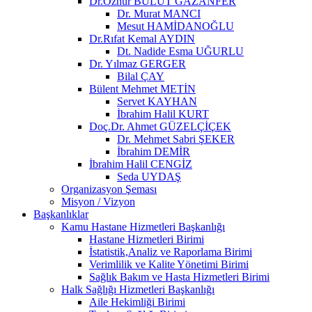
Dr.Öznur BULUT GAZANFER
Dr. Murat MANCI
Mesut HAMİDANOĞLU
Dr.Rıfat Kemal AYDIN
Dt. Nadide Esma UĞURLU
Dr. Yılmaz GERGER
Bilal ÇAY
Bülent Mehmet METİN
Servet KAYHAN
İbrahim Halil KURT
Doç.Dr. Ahmet GÜZELÇİÇEK
Dr. Mehmet Sabri ŞEKER
İbrahim DEMİR
İbrahim Halil CENGİZ
Seda UYDAŞ
Organizasyon Şeması
Misyon / Vizyon
Başkanlıklar
Kamu Hastane Hizmetleri Başkanlığı
Hastane Hizmetleri Birimi
İstatistik,Analiz ve Raporlama Birimi
Verimlilik ve Kalite Yönetimi Birimi
Sağlık Bakım ve Hasta Hizmetleri Birimi
Halk Sağlığı Hizmetleri Başkanlığı
Aile Hekimliği Birimi