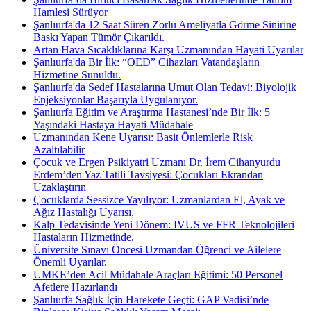
Hamlesi Sürüyor
Şanlıurfa'da 12 Saat Süren Zorlu Ameliyatla Görme Sinirine
Baskı Yapan Tümör Çıkarıldı.
Artan Hava Sıcaklıklarına Karşı Uzmanından Hayati Uyarılar
Şanlıurfa'da Bir İlk: “OED” Cihazları Vatandaşların
Hizmetine Sunuldu.
Şanlıurfa'da Sedef Hastalarına Umut Olan Tedavi: Biyolojik
Enjeksiyonlar Başarıyla Uygulanıyor.
Şanlıurfa Eğitim ve Araştırma Hastanesi’nde Bir İlk: 5
Yaşındaki Hastaya Hayati Müdahale
Uzmanından Kene Uyarısı: Basit Önlemlerle Risk
Azaltılabilir
Çocuk ve Ergen Psikiyatri Uzmanı Dr. İrem Cihanyurdu
Erdem’den Yaz Tatili Tavsiyesi: Çocukları Ekrandan
Uzaklaştırın
Çocuklarda Sessizce Yayılıyor: Uzmanlardan El, Ayak ve
Ağız Hastalığı Uyarısı.
Kalp Tedavisinde Yeni Dönem: IVUS ve FFR Teknolojileri
Hastaların Hizmetinde.
Üniversite Sınavı Öncesi Uzmandan Öğrenci ve Ailelere
Önemli Uyarılar.
UMKE’den Acil Müdahale Araçları Eğitimi: 50 Personel
Afetlere Hazırlandı
Şanlıurfa Sağlık İçin Harekete Geçti: GAP Vadisi’nde