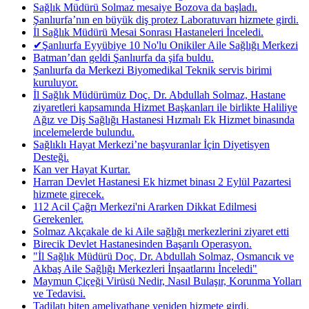
Sağlık Müdürü Solmaz mesaiye Bozova da başladı.
Şanlıurfa’nın en büyük diş protez Laboratuvarı hizmete girdi.
İl Sağlık Müdürü Mesai Sonrası Hastaneleri İnceledi.
✔Şanlıurfa Eyyübiye 10 No'lu Onikiler Aile Sağlığı Merkezi
Batman’dan geldi Şanlıurfa da şifa buldu.
Şanlıurfa da Merkezi Biyomedikal Teknik servis birimi
kuruluyor.
İl Sağlık Müdürümüz Doç. Dr. Abdullah Solmaz, Hastane
ziyaretleri kapsamında Hizmet Başkanları ile birlikte Haliliye
Ağız ve Diş Sağlığı Hastanesi Hızmalı Ek Hizmet binasında
incelemelerde bulundu.
Sağlıklı Hayat Merkezi’ne başvuranlar İçin Diyetisyen
Desteği.
Kan ver Hayat Kurtar.
Harran Devlet Hastanesi Ek hizmet binası 2 Eylül Pazartesi
hizmete girecek.
112 Acil Çağrı Merkezi'ni Ararken Dikkat Edilmesi
Gerekenler.
Solmaz Akçakale de ki Aile sağlığı merkezlerini ziyaret etti
Birecik Devlet Hastanesinden Başarılı Operasyon.
"İl Sağlık Müdürü Doç. Dr. Abdullah Solmaz, Osmancık ve
Akbaş Aile Sağlığı Merkezleri İnşaatlarını İnceledi"
Maymun Çiçeği Virüsü Nedir, Nasıl Bulaşır, Korunma Yolları
ve Tedavisi.
Tadilatı biten ameliyathane yeniden hizmete girdi.