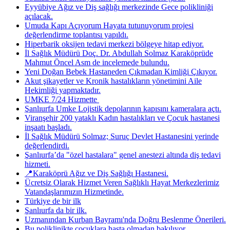
Eyyübiye Ağız ve Diş sağlığı merkezinde Gece polikliniği
açılacak.
Umuda Kapı Açıyorum Hayata tutunuyorum projesi
değerlendirme toplantısı yapıldı.
Hiperbarik oksijen tedavi merkezi bölgeye hitap ediyor.
İl Sağlık Müdürü Doç. Dr. Abdullah Solmaz Karaköprüde
Mahmut Öncel Asm de incelemede bulundu.
Yeni Doğan Bebek Hastaneden Çıkmadan Kimliği Çıkıyor.
Akut şikayetler ve Kronik hastalıkların yönetimini Aile
Hekimliği yapmaktadır.
UMKE 7/24 Hizmette ​
Şanlıurfa Umke Lojistik depolarının kapısını kameralara açtı.
Viranşehir 200 yataklı Kadın hastalıkları ve Çocuk hastanesi
inşaatı başladı.
İl Sağlık Müdürü Solmaz; Suruç Devlet Hastanesini yerinde
değerlendirdi.
Şanlıurfa’da "özel hastalara" genel anestezi altında diş tedavi
hizmeti.
📍Karaköprü Ağız ve Diş Sağlığı Hastanesi.
Ücretsiz Olarak Hizmet Veren Sağlıklı Hayat Merkezlerimiz
Vatandaşlarımızın Hizmetinde.
Türkiye de bir ilk
Şanlıurfa da bir ilk.
Uzmanından Kurban Bayramı'nda Doğru Beslenme Önerileri.
Bu poliklinikte çocuklara hasta olmadan bakılıyor.