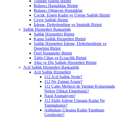
Toplum Sağlığı Birimi
Bulaşıcı Hastalıklar Birimi
Bulaşıcı Olmayan Hastalıklar
Çocuk, Ergen,Kadın ve Üreme Sağlığı Birimi
Çevre Sağlığı Birimi
İzleme, Değerlendime ve İstatistik Birimi
Sağlık Hizmetleri Başkanlığı
Sağlık Hizmetleri Birimi
Kamu Sağlık Hizmetleri Birimi
Sağlık Hizmetleri İzleme, Değerlendirme ve
Denetimi Birimi
Özel Hastaneler Birimi
Tıbbi Cihaz ve Eczacilik Birimi
Ağız ve Diş Sağlığı Hizmetleri Birimi
Acil Sağlık Hizmetleri Başkanlığı
Acil Sağlık Hizmetleri
112 Acil Sağlık Nedir?
112 Ne Zaman Aranır?
112 Çağrı Merkezi ile Yapılan Konuşmada
Nelere Dikkat Etmelisiniz?
Nasıl Aramalıyım?
112 Ekibi Adrese Ulaşana Kadar Ne
Yapmalısınız?
Ambulans Ulaşana Kadar Yapılması
Gerekenler?