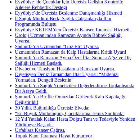
Eyyübiye ’de Çocuklar İçin Ücretsiz Gelişim Kontrolü:
Ailelere Rehberlik Desteği
Eyyübiye’de Ücretsiz Beslenme Danışmanlığı Hizmeti
İl Sağlık Müdürü Berk, Sağlık Çalışanlarıyla İftar
Programında Buluştu
Eyyübiye KETEM’den Ücretsiz Kanser Taraması Hizmeti.
Üroloji Uzman'ından Ramazan Ayında Böbrek Sağlığı
Uyarısı.
Şanlıurfa’da Uzmandan “Göz Eti” Uyarısı.
Uzmanından Ramazan da Kalp Hastalarına Kritik Uyarı!
Şanlıurfa’da Ramazan Ayına Özel İftar Sonrası Ağız ve Diş
Sağlığı Hizmeti Başladı.
Diyabet ve Tansiyon Hastalarına Ramazan Uyarısı.
Diyetisyen Deniz Tamar’dan İftar Uyarısı: “Midenizi
Yormadan, Dengeli Beslenin”
Şanlıurfa’da Sağlık Yöneticileri Değerlendirme Toplantısında
Bir Araya Geldi.
Şanlıurfa’da Bir İlk: Omuzdan Girilerek Kalp Kapakçığı
Değiştirildi!
30 Yıllık Bağımlılığa Ücretsiz Elveda:.
“En Büyük Mutluluğum, Çocuklarıma Temiz Sarılmak”
12 Yıl Yatalak Kalan Hasta Doğru Tanı ve Tedaviyle Yeniden
Yürümeye Başladı.
Urfalılara Kanser Çağrısı.
Topuk Kanı Taraması Hayat Kurtarıyor