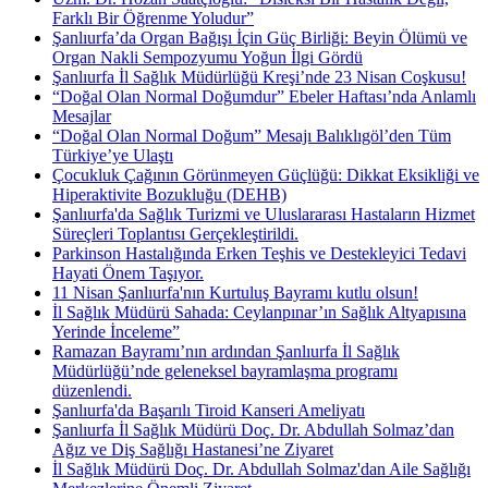
Farklı Bir Öğrenme Yoludur”
Şanlıurfa’da Organ Bağışı İçin Güç Birliği: Beyin Ölümü ve
Organ Nakli Sempozyumu Yoğun İlgi Gördü
Şanlıurfa İl Sağlık Müdürlüğü Kreşi’nde 23 Nisan Coşkusu!
“Doğal Olan Normal Doğumdur” Ebeler Haftası’nda Anlamlı
Mesajlar
“Doğal Olan Normal Doğum” Mesajı Balıklıgöl’den Tüm
Türkiye’ye Ulaştı
Çocukluk Çağının Görünmeyen Güçlüğü: Dikkat Eksikliği ve
Hiperaktivite Bozukluğu (DEHB)
Şanlıurfa'da Sağlık Turizmi ve Uluslararası Hastaların Hizmet
Süreçleri Toplantısı Gerçekleştirildi.
Parkinson Hastalığında Erken Teşhis ve Destekleyici Tedavi
Hayati Önem Taşıyor.
11 Nisan Şanlıurfa'nın Kurtuluş Bayramı kutlu olsun!
İl Sağlık Müdürü Sahada: Ceylanpınar’ın Sağlık Altyapısına
Yerinde İnceleme”
Ramazan Bayramı’nın ardından Şanlıurfa İl Sağlık
Müdürlüğü’nde geleneksel bayramlaşma programı
düzenlendi.
Şanlıurfa'da Başarılı Tiroid Kanseri Ameliyatı
Şanlıurfa İl Sağlık Müdürü Doç. Dr. Abdullah Solmaz’dan
Ağız ve Diş Sağlığı Hastanesi’ne Ziyaret
İl Sağlık Müdürü Doç. Dr. Abdullah Solmaz'dan Aile Sağlığı