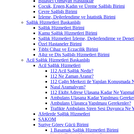
Bulaşıcı Olmayan Hastalıklar
Çocuk, Ergen,Kadın ve Üreme Sağlığı Birimi
Çevre Sağlığı Birimi
İzleme, Değerlendime ve İstatistik Birimi
Sağlık Hizmetleri Başkanlığı
Sağlık Hizmetleri Birimi
Kamu Sağlık Hizmetleri Birimi
Sağlık Hizmetleri İzleme, Değerlendirme ve Denet
Özel Hastaneler Birimi
Tıbbi Cihaz ve Eczacilik Birimi
Ağız ve Diş Sağlığı Hizmetleri Birimi
Acil Sağlık Hizmetleri Başkanlığı
Acil Sağlık Hizmetleri
112 Acil Sağlık Nedir?
112 Ne Zaman Aranır?
112 Çağrı Merkezi ile Yapılan Konuşmada N
Nasıl Aramalıyım?
112 Ekibi Adrese Ulaşana Kadar Ne Yapmal
Ambulans Ulaşana Kadar Yapılması Gereke
Ambulans Ulaşınca Yapılması Gerekenler?
Trafikte Ambulans Siren Sesi Duyunca Ne 
Afetlerde Sağlık Hizmetleri
SAKOM
Suriye Görev Gücü Birimi
1 Basamak Sağlık Hizmetleri Birimi