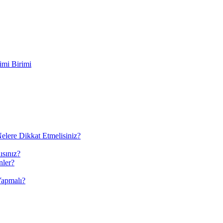
imi Birimi
elere Dikkat Etmelisiniz?
ısınız?
nler?
Yapmalı?