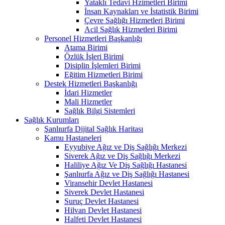
Yataklı Tedavi Hzimetleri Birimi
İnsan Kaynakları ve İstatistik Birimi
Çevre Sağlığı Hizmetleri Birimi
Acil Sağlık Hizmetleri Birimi
Personel Hizmetleri Başkanlığı
Atama Birimi
Özlük İşleri Birimi
Disiplin İşlemleri Birimi
Eğitim Hizmetleri Birimi
Destek Hizmetleri Başkanlığı
İdari Hizmetler
Mali Hizmetler
Sağlık Bilgi Sistemleri
Sağlık Kurumları
Şanlıurfa Dijital Sağlık Haritası
Kamu Hastaneleri
Eyyubiye Ağız ve Diş Sağlığı Merkezi
Siverek Ağız ve Diş Sağlığı Merkezi
Haliliye Ağız Ve Diş Sağlığı Hastanesi
Şanlıurfa Ağız ve Diş Sağlığı Hastanesi
Viransehir Devlet Hastanesi
Siverek Devlet Hastanesi
Suruç Devlet Hastanesi
Hilvan Devlet Hastanesi
Halfeti Devlet Hastanesi