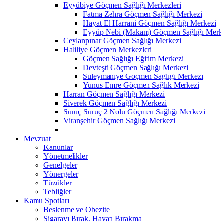
Eyyübiye Göçmen Sağlığı Merkezleri
Fatma Zehra Göçmen Sağlığı Merkezi
Hayat El Harrani Göçmen Sağlığı Merkezi
Eyyüp Nebi (Makam) Göçmen Sağlığı Merk
Ceylanpınar Göçmen Sağlığı Merkezi
Haliliye Göçmen Merkezleri
Göçmen Sağlığı Eğitim Merkezi
Devteşti Göçmen Sağlığı Merkezi
Süleymaniye Göçmen Sağlığı Merkezi
Yunus Emre Göçmen Sağlık Merkezi
Harran Göçmen Sağlığı Merkezi
Siverek Göçmen Sağlığı Merkezi
Suruç Suruç 2 Nolu Göçmen Sağlığı Merkezi
Viranşehir Göçmen Sağlığı Merkezi
Mevzuat
Kanunlar
Yönetmelikler
Genelgeler
Yönergeler
Tüzükler
Tebliğler
Kamu Spotları
Beslenme ve Obezite
Sigarayı Bırak, Hayatı Bırakma