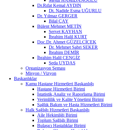
Mesut HAMİDANOĞLU
Dr.Rıfat Kemal AYDIN
Dt. Nadide Esma UĞURLU
Dr. Yılmaz GERGER
Bilal ÇAY
Bülent Mehmet METİN
Servet KAYHAN
İbrahim Halil KURT
Doç.Dr. Ahmet GÜZELÇİÇEK
Dr. Mehmet Sabri ŞEKER
İbrahim DEMİR
İbrahim Halil CENGİZ
Seda UYDAŞ
Organizasyon Şeması
Misyon / Vizyon
Başkanlıklar
Kamu Hastane Hizmetleri Başkanlığı
Hastane Hizmetleri Birimi
İstatistik,Analiz ve Raporlama Birimi
Verimlilik ve Kalite Yönetimi Birimi
Sağlık Bakım ve Hasta Hizmetleri Birimi
Halk Sağlığı Hizmetleri Başkanlığı
Aile Hekimliği Birimi
Toplum Sağlığı Birimi
Bulaşıcı Hastalıklar Birimi