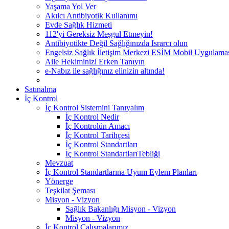
Yaşama Yol Ver
Akılcı Antibiyotik Kullanımı
Evde Sağlık Hizmeti
112'yi Gereksiz Meşgul Etmeyin!
Antibiyotikte Değil Sağlığınızda Israrcı olun
Engelsiz Sağlık İletişim Merkezi ESİM Mobil Uygulama
Aile Hekiminizi Erken Tanıyın
e-Nabız ile sağlığınız elinizin altında!
Satınalma
İç Kontrol
İç Kontrol Sistemini Tanıyalım
İç Kontrol Nedir
İç Kontrolün Amacı
İç Kontrol Tarihçesi
İç Kontrol Standartları
İç Kontrol StandartlarıTebliği
Mevzuat
İç Kontrol Standartlarına Uyum Eylem Planları
Yönerge
Teşkilat Şeması
Misyon - Vizyon
Sağlık Bakanlığı Misyon - Vizyon
Misyon - Vizyon
İç Kontrol Çalışmalarımız