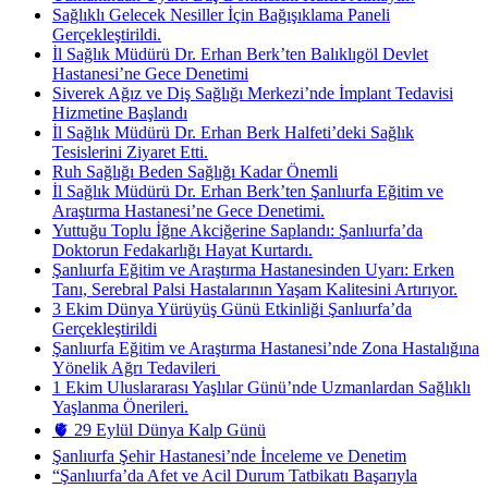
Sağlıklı Gelecek Nesiller İçin Bağışıklama Paneli
Gerçekleştirildi.
İl Sağlık Müdürü Dr. Erhan Berk’ten Balıklıgöl Devlet
Hastanesi’ne Gece Denetimi
Siverek Ağız ve Diş Sağlığı Merkezi’nde İmplant Tedavisi
Hizmetine Başlandı
İl Sağlık Müdürü Dr. Erhan Berk Halfeti’deki Sağlık
Tesislerini Ziyaret Etti.
Ruh Sağlığı Beden Sağlığı Kadar Önemli
İl Sağlık Müdürü Dr. Erhan Berk’ten Şanlıurfa Eğitim ve
Araştırma Hastanesi’ne Gece Denetimi.
Yuttuğu Toplu İğne Akciğerine Saplandı: Şanlıurfa’da
Doktorun Fedakarlığı Hayat Kurtardı.
Şanlıurfa Eğitim ve Araştırma Hastanesinden Uyarı: Erken
Tanı, Serebral Palsi Hastalarının Yaşam Kalitesini Artırıyor.
3 Ekim Dünya Yürüyüş Günü Etkinliği Şanlıurfa’da
Gerçekleştirildi
Şanlıurfa Eğitim ve Araştırma Hastanesi’nde Zona Hastalığına
Yönelik Ağrı Tedavileri ​
1 Ekim Uluslararası Yaşlılar Günü’nde Uzmanlardan Sağlıklı
Yaşlanma Önerileri.
🫀 29 Eylül Dünya Kalp Günü
Şanlıurfa Şehir Hastanesi’nde İnceleme ve Denetim
“Şanlıurfa’da Afet ve Acil Durum Tatbikatı Başarıyla