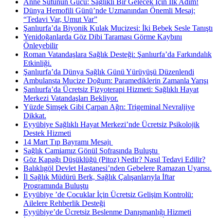
Anne Sütünün Gücü: Sağlıklı Bir Gelecek İçin İlk Adım!
Dünya Hemofili Günü’nde Uzmanından Önemli Mesaj:
“Tedavi Var, Umut Var”
Şanlıurfa’da Biyonik Kulak Mucizesi: İki Bebek Sesle Tanıştı
Yenidoğanlarda Göz Dibi Taraması Görme Kaybını
Önleyebilir
Roman Vatandaşlara Sağlık Desteği: Şanlıurfa’da Farkındalık
Etkinliği.
Şanlıurfa’da Dünya Sağlık Günü Yürüyüşü Düzenlendi
Ambulansta Mucize Doğum: Paramediklerin Zamanla Yarışı
Şanlıurfa’da Ücretsiz Fizyoterapi Hizmeti: Sağlıklı Hayat
Merkezi Vatandaşları Bekliyor.
Yüzde Şimşek Gibi Çarpan Ağrı: Trigeminal Nevraljiye
Dikkat.
Eyyübiye Sağlıklı Hayat Merkezi’nde Ücretsiz Psikolojik
Destek Hizmeti
14 Mart Tıp Bayramı Mesajı ​
Sağlık Camiamız Gönül Sofrasında Buluştu ​
Göz Kapağı Düşüklüğü (Pitoz) Nedir? Nasıl Tedavi Edilir?
Balıklıgöl Devlet Hastanesi’nden Gebelere Ramazan Uyarısı.
İl Sağlık Müdürü Berk, Sağlık Çalışanlarıyla İftar
Programında Buluştu
Eyyübiye ’de Çocuklar İçin Ücretsiz Gelişim Kontrolü:
Ailelere Rehberlik Desteği
Eyyübiye’de Ücretsiz Beslenme Danışmanlığı Hizmeti