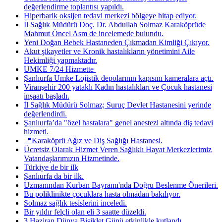
değerlendirme toplantısı yapıldı.
Hiperbarik oksijen tedavi merkezi bölgeye hitap ediyor.
İl Sağlık Müdürü Doç. Dr. Abdullah Solmaz Karaköprüde
Mahmut Öncel Asm de incelemede bulundu.
Yeni Doğan Bebek Hastaneden Çıkmadan Kimliği Çıkıyor.
Akut şikayetler ve Kronik hastalıkların yönetimini Aile
Hekimliği yapmaktadır.
UMKE 7/24 Hizmette ​
Şanlıurfa Umke Lojistik depolarının kapısını kameralara açtı.
Viranşehir 200 yataklı Kadın hastalıkları ve Çocuk hastanesi
inşaatı başladı.
İl Sağlık Müdürü Solmaz; Suruç Devlet Hastanesini yerinde
değerlendirdi.
Şanlıurfa’da "özel hastalara" genel anestezi altında diş tedavi
hizmeti.
📍Karaköprü Ağız ve Diş Sağlığı Hastanesi.
Ücretsiz Olarak Hizmet Veren Sağlıklı Hayat Merkezlerimiz
Vatandaşlarımızın Hizmetinde.
Türkiye de bir ilk
Şanlıurfa da bir ilk.
Uzmanından Kurban Bayramı'nda Doğru Beslenme Önerileri.
Bu poliklinikte çocuklara hasta olmadan bakılıyor.
Solmaz sağlık tesislerini inceledi.
Bir yıldır felçli olan eli 3 saatte düzeldi.
3 Haziran Dünya Bisiklet Günü etkinlikle kutlandı.