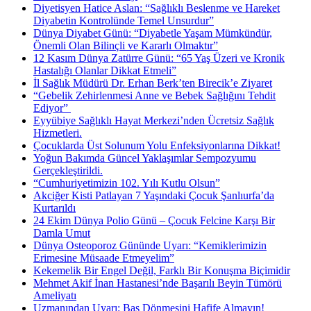
Diyetisyen Hatice Aslan: “Sağlıklı Beslenme ve Hareket
Diyabetin Kontrolünde Temel Unsurdur”
Dünya Diyabet Günü: “Diyabetle Yaşam Mümkündür,
Önemli Olan Bilinçli ve Kararlı Olmaktır”
12 Kasım Dünya Zatürre Günü: “65 Yaş Üzeri ve Kronik
Hastalığı Olanlar Dikkat Etmeli”
İl Sağlık Müdürü Dr. Erhan Berk’ten Birecik’e Ziyaret
“Gebelik Zehirlenmesi Anne ve Bebek Sağlığını Tehdit
Ediyor” ​
Eyyübiye Sağlıklı Hayat Merkezi’nden Ücretsiz Sağlık
Hizmetleri.
Çocuklarda Üst Solunum Yolu Enfeksiyonlarına Dikkat!
Yoğun Bakımda Güncel Yaklaşımlar Sempozyumu
Gerçekleştirildi.
“Cumhuriyetimizin 102. Yılı Kutlu Olsun”
Akciğer Kisti Patlayan 7 Yaşındaki Çocuk Şanlıurfa’da
Kurtarıldı
24 Ekim Dünya Polio Günü – Çocuk Felcine Karşı Bir
Damla Umut
Dünya Osteoporoz Gününde Uyarı: “Kemiklerimizin
Erimesine Müsaade Etmeyelim”
Kekemelik Bir Engel Değil, Farklı Bir Konuşma Biçimidir
Mehmet Akif İnan Hastanesi’nde Başarılı Beyin Tümörü
Ameliyatı
Uzmanından Uyarı: Baş Dönmesini Hafife Almayın!