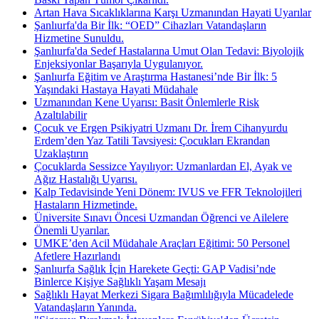
Artan Hava Sıcaklıklarına Karşı Uzmanından Hayati Uyarılar
Şanlıurfa'da Bir İlk: “OED” Cihazları Vatandaşların
Hizmetine Sunuldu.
Şanlıurfa'da Sedef Hastalarına Umut Olan Tedavi: Biyolojik
Enjeksiyonlar Başarıyla Uygulanıyor.
Şanlıurfa Eğitim ve Araştırma Hastanesi’nde Bir İlk: 5
Yaşındaki Hastaya Hayati Müdahale
Uzmanından Kene Uyarısı: Basit Önlemlerle Risk
Azaltılabilir
Çocuk ve Ergen Psikiyatri Uzmanı Dr. İrem Cihanyurdu
Erdem’den Yaz Tatili Tavsiyesi: Çocukları Ekrandan
Uzaklaştırın
Çocuklarda Sessizce Yayılıyor: Uzmanlardan El, Ayak ve
Ağız Hastalığı Uyarısı.
Kalp Tedavisinde Yeni Dönem: IVUS ve FFR Teknolojileri
Hastaların Hizmetinde.
Üniversite Sınavı Öncesi Uzmandan Öğrenci ve Ailelere
Önemli Uyarılar.
UMKE’den Acil Müdahale Araçları Eğitimi: 50 Personel
Afetlere Hazırlandı
Şanlıurfa Sağlık İçin Harekete Geçti: GAP Vadisi’nde
Binlerce Kişiye Sağlıklı Yaşam Mesajı
Sağlıklı Hayat Merkezi Sigara Bağımlılığıyla Mücadelede
Vatandaşların Yanında.