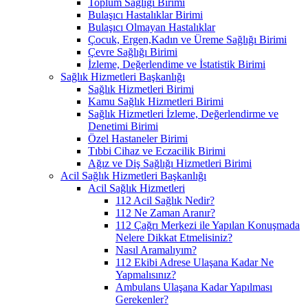
Toplum Sağlığı Birimi
Bulaşıcı Hastalıklar Birimi
Bulaşıcı Olmayan Hastalıklar
Çocuk, Ergen,Kadın ve Üreme Sağlığı Birimi
Çevre Sağlığı Birimi
İzleme, Değerlendime ve İstatistik Birimi
Sağlık Hizmetleri Başkanlığı
Sağlık Hizmetleri Birimi
Kamu Sağlık Hizmetleri Birimi
Sağlık Hizmetleri İzleme, Değerlendirme ve
Denetimi Birimi
Özel Hastaneler Birimi
Tıbbi Cihaz ve Eczacilik Birimi
Ağız ve Diş Sağlığı Hizmetleri Birimi
Acil Sağlık Hizmetleri Başkanlığı
Acil Sağlık Hizmetleri
112 Acil Sağlık Nedir?
112 Ne Zaman Aranır?
112 Çağrı Merkezi ile Yapılan Konuşmada
Nelere Dikkat Etmelisiniz?
Nasıl Aramalıyım?
112 Ekibi Adrese Ulaşana Kadar Ne
Yapmalısınız?
Ambulans Ulaşana Kadar Yapılması
Gerekenler?