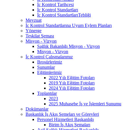
İç Kontrol Tarihçesi
İç Kontrol Standartları
İç Kontrol StandartlarıTebliği
Mevzuat
İç Kontrol Standartlarına Uyum Eylem Planları
Yönerge
Teşkilat Şeması
Misyon - Vizyon
Sağlık Bakanlığı Misyon - Vizyon
Misyon - Vizyon
İç Kontrol Çalışmalarımız
Broşürlerimiz
Sunumlar
Eğitimlerimiz
2022 Yılı Eğitim Fotoları
2019 Yılı Eğitim Fotoları
2024 Yılı Eğitim Fotoları
Toplantılar
2023
2025 Muhasebe İş ve İşlemleri Sunumu
Dokümanlar
Başkanlık İş Akış Şemeları ve Görevleri
Personel Hizmetleri Başkanlığı
Birim İş Akış Şemaları
Acil Sağlık Hizmetleri Başkanlığı