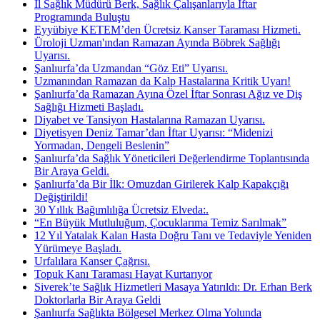
İl Sağlık Müdürü Berk, Sağlık Çalışanlarıyla İftar
Programında Buluştu
Eyyübiye KETEM’den Ücretsiz Kanser Taraması Hizmeti.
Üroloji Uzman'ından Ramazan Ayında Böbrek Sağlığı
Uyarısı.
Şanlıurfa’da Uzmandan “Göz Eti” Uyarısı.
Uzmanından Ramazan da Kalp Hastalarına Kritik Uyarı!
Şanlıurfa’da Ramazan Ayına Özel İftar Sonrası Ağız ve Diş
Sağlığı Hizmeti Başladı.
Diyabet ve Tansiyon Hastalarına Ramazan Uyarısı.
Diyetisyen Deniz Tamar’dan İftar Uyarısı: “Midenizi
Yormadan, Dengeli Beslenin”
Şanlıurfa’da Sağlık Yöneticileri Değerlendirme Toplantısında
Bir Araya Geldi.
Şanlıurfa’da Bir İlk: Omuzdan Girilerek Kalp Kapakçığı
Değiştirildi!
30 Yıllık Bağımlılığa Ücretsiz Elveda:.
“En Büyük Mutluluğum, Çocuklarıma Temiz Sarılmak”
12 Yıl Yatalak Kalan Hasta Doğru Tanı ve Tedaviyle Yeniden
Yürümeye Başladı.
Urfalılara Kanser Çağrısı.
Topuk Kanı Taraması Hayat Kurtarıyor
Siverek’te Sağlık Hizmetleri Masaya Yatırıldı: Dr. Erhan Berk
Doktorlarla Bir Araya Geldi
Şanlıurfa Sağlıkta Bölgesel Merkez Olma Yolunda