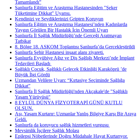
Tamamlandı”
Şanlıurfa Eğitim ve Araştırma Hastanesinden "Şeker
Tüketimine Dikkat" Uyarısı.
Kendinizi ve Sevdiklerinizi Gripten Koruyun
Şanlıurfa Eğitim ve Araştırma Hastanesi’nden Kadınlarda
Yaygın Görülen Bir Hastalık İçin Önemli Uyarı
Şanlıurfa İl Sağlık Müdürlüğü’nde Gerçeği Aratmayan
Tatbikat
8. Bölge 18. ASKOM Toplantısı Şanlıurfa’da Gerçekleştirildi
Şanlıurfa Şehir Hastanesi inşaat alanı ziyareti.
Şanlıurfa Eyyübiye Ağız ve Diş Sağlığı Merkezi’nde İmplant
Tedavileri Başladı ​
Sağlıklı Çocuk, Sağlıklı Gelecek Etkinliği Karaköprü ’de
Büyük İlgi Gördü
Uzmandan Velilere Uyarı: “Kırtasiye Seçiminde Sağlığa
Dikkat”
Şanlıurfa İl Sağlık Müdürlüğü'nden Akçakale'de "Sağlıklı
Yaşam Yürüyüşü"
8 EYLÜL DÜNYA FİZYOTERAPİ GÜNÜ KUTLU
OLSUN.
Aşı, Yaşam Kurtarır: Uzmanlar Yanlış Bilgiye Karşı Bir Araya
Geldi.
Şanlıurfa da koruyucu sağlık hizmetleri vurgusu ​
Mevsimlik İşçilere Sağlık Molası
Epilepsi Nöbetlerinde Doğru Müdahale Hayat Kurtarıyor.