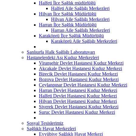
Halfeti İlçe Sağlık müdürlüğü
Halfeti Aile Sağlığı Merkezleri
Hilvan İlçe Sağlık Müdürlüğü
Hilvan Aile Sağlığı Merkezleri
Harran İlçe Sağlık Müdürlüğü
Harran Aile Sağlığı Merkezleri
Karaköprü İlçe Sağlık Müdürlüğü
Karaköprü Aile Sağlığı Merkezleri
Şanlıurfa Halk Sağlığı Laboratuvarı
Hastanelerdeki Aşı Kuduz Merkezleri
Viranşehir Devlet Hastanesi Kuduz Merkezi
Akçakale Devlet Hastanesi Kuduz Merkezi
Birecik Devlet Hastanesi Kuduz Merkezi
Bozova Devlet Hastanesi Kuduz Merkezi
Ceylanpınar Devlet Hastanesi Kuduz Merkezi
Harran Devlet Hastanesi Kuduz Merkezi
Halfeti Devlet Hastanesi Kuduz Merkezi
Hilvan Devlet Hastanesi Kuduz Merkezi
Siverek Devlet Hastanesi Kuduz Merkezi
Suruç Devlet Hastanesi Kuduz Merkezi
Sosyal Tesislerimiz
Sağlıklı Hayat Merkezleri
Eyyübiye Sağlıklı Hayat Merkezi