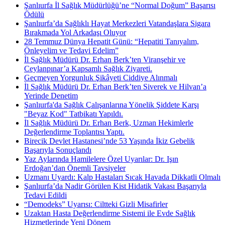
Şanlıurfa İl Sağlık Müdürlüğü’ne “Normal Doğum” Başarısı
Ödülü
Şanlıurfa’da Sağlıklı Hayat Merkezleri Vatandaşlara Sigara
Bırakmada Yol Arkadaşı Oluyor
28 Temmuz Dünya Hepatit Günü: “Hepatiti Tanıyalım,
Önleyelim ve Tedavi Edelim”
İl Sağlık Müdürü Dr. Erhan Berk’ten Viranşehir ve
Ceylanpınar’a Kapsamlı Sağlık Ziyareti.
Geçmeyen Yorgunluk Şikâyeti Ciddiye Alınmalı
İl Sağlık Müdürü Dr. Erhan Berk’ten Siverek ve Hilvan’a
Yerinde Denetim
Şanlıurfa'da Sağlık Çalışanlarına Yönelik Şiddete Karşı
"Beyaz Kod" Tatbikatı Yapıldı.
İl Sağlık Müdürü Dr. Erhan Berk, Uzman Hekimlerle
Değerlendirme Toplantısı Yaptı.
Birecik Devlet Hastanesi’nde 53 Yaşında İkiz Gebelik
Başarıyla Sonuçlandı
Yaz Aylarında Hamilelere Özel Uyarılar: Dr. Işın
Erdoğan’dan Önemli Tavsiyeler
Uzmanı Uyardı: Kalp Hastaları Sıcak Havada Dikkatli Olmalı
Şanlıurfa’da Nadir Görülen Kist Hidatik Vakası Başarıyla
Tedavi Edildi
“Demodeks” Uyarısı: Ciltteki Gizli Misafirler
Uzaktan Hasta Değerlendirme Sistemi ile Evde Sağlık
Hizmetlerinde Yeni Dönem