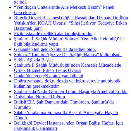
getirdi.
“Yenidoğan Ünitelerinde Aile Merkezli Bakım” Paneli
Gerçekleşti.
Birecik Devlet Hastanesi Göğüs Hastalıkları Uzmanı Dr. İlkin
Yetişkin'den KOAH Uyarısı: “Sinsi İlerliyor, Tedaviye Erken
Başlamak Şart”
Fizik tedavide özellikli alanlar oluşturuldu.
Şanlıurfa İl Sağlık Müdürü Solmaz ‘Yeni Aile Hekimliği’ ile
ilgili bilgilendirme yaptı
Gaziantep ten geldi Şanlıurfa da tedavi oldu.
Solmaz “Toplum Ağız ve Diş Sağlığı Haftası” kutlu olsun.
Sağlık Ağızda Başlar.
Şanlıurfa İl Sağlık Müdürlüğü’nden Kanserle Mücadelede
Örnek Hizmet: Erken Teşhis Uyarısı
Umke’den gerçeği aratmayan tatbikat
Doğru zamanda doğru dozda ve doğru süreyle antibiyotik
kullanımı gerekmektedir.
Şanlıurfa'da Nadir Görülen Tümör Başarıyla Ameliyat Edildi.
Doğal olan Normal Doğum.
Bitlisli Elif, Şah Damarındaki Tümörden, Şanlıurfa’da
Kurtuldu
Silahlı Yaralanma Sonrası İki Başarılı Ameliyatla Hayata
Döndü.
Balıklıgöl Devlet Hastanesi'nden Organ Bağışı Haftası İçin
Farkındalık Çalışmaları