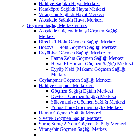
Haliliye Sağlıklı Hayat Merkezi
Karaköprü Sağlıklı Hayat Merkezi
Viranşehir Sağlıklı Hayat Merkezi
Akçakale Sağlıklı Hayat Merkezi
Göçmen Sağlığı Merkezlerimiz
Akçakale Güçlendirilmiş Göçmen Sağlığı
Merkezi
Birecik 1 Nolu Göçmen Sağlığı Merkezi
Bozova 1 Nolu Göçmen Sağlığı Merkezi
Eyyübiye Göçmen Sağlığı Merkezleri
Fatma Zehra Göçmen Sağlığı Merkezi
Hayat El Harrani Göçmen Sağlığı Merkezi
Eyyüp Nebi (Makam) Göçmen Sağlığı
Merkezi
Ceylanpınar Göçmen Sağlığı Merkezi
Haliliye Göçmen Merkezleri
Göçmen Sağlığı Eğitim Merkezi
Devteşti Göçmen Sağlığı Merkezi
Süleymaniye Göçmen Sağlığı Merkezi
Yunus Emre Göçmen Sağlık Merkezi
Harran Göçmen Sağlığı Merkezi
Siverek Göçmen Sağlığı Merkezi
Suruç Suruç 2 Nolu Göçmen Sağlığı Merkezi
Viranşehir Göçmen Sağlığı Merkezi