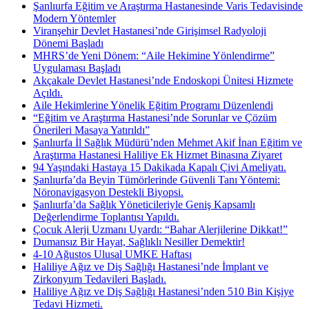
Şanlıurfa Eğitim ve Araştırma Hastanesinde Varis Tedavisinde
Modern Yöntemler
Viranşehir Devlet Hastanesi’nde Girişimsel Radyoloji
Dönemi Başladı
MHRS’de Yeni Dönem: “Aile Hekimine Yönlendirme”
Uygulaması Başladı
Akçakale Devlet Hastanesi’nde Endoskopi Ünitesi Hizmete
Açıldı.
Aile Hekimlerine Yönelik Eğitim Programı Düzenlendi
“Eğitim ve Araştırma Hastanesi’nde Sorunlar ve Çözüm
Önerileri Masaya Yatırıldı”
Şanlıurfa İl Sağlık Müdürü’nden Mehmet Akif İnan Eğitim ve
Araştırma Hastanesi Haliliye Ek Hizmet Binasına Ziyaret
94 Yaşındaki Hastaya 15 Dakikada Kapalı Çivi Ameliyatı.
Şanlıurfa’da Beyin Tümörlerinde Güvenli Tanı Yöntemi:
Nöronavigasyon Destekli Biyopsi.
Şanlıurfa’da Sağlık Yöneticileriyle Geniş Kapsamlı
Değerlendirme Toplantısı Yapıldı.
Çocuk Alerji Uzmanı Uyardı: “Bahar Alerjilerine Dikkat!”
Dumansız Bir Hayat, Sağlıklı Nesiller Demektir!
4-10 Ağustos Ulusal UMKE Haftası
Haliliye Ağız ve Diş Sağlığı Hastanesi’nde İmplant ve
Zirkonyum Tedavileri Başladı.
Haliliye Ağız ve Diş Sağlığı Hastanesi’nden 510 Bin Kişiye
Tedavi Hizmeti.