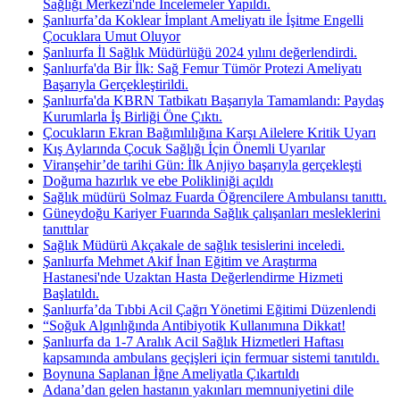
Sağlığı Merkezi'nde İncelemeler Yapıldı.
Şanlıurfa’da Koklear İmplant Ameliyatı ile İşitme Engelli
Çocuklara Umut Oluyor
Şanlıurfa İl Sağlık Müdürlüğü 2024 yılını değerlendirdi.
Şanlıurfa'da Bir İlk: Sağ Femur Tümör Protezi Ameliyatı
Başarıyla Gerçekleştirildi.
Şanlıurfa'da KBRN Tatbikatı Başarıyla Tamamlandı: Paydaş
Kurumlarla İş Birliği Öne Çıktı.
Çocukların Ekran Bağımlılığına Karşı Ailelere Kritik Uyarı
Kış Aylarında Çocuk Sağlığı İçin Önemli Uyarılar
Viranşehir’de tarihi Gün: İlk Anjiyo başarıyla gerçekleşti
Doğuma hazırlık ve ebe Polikliniği açıldı
Sağlık müdürü Solmaz Fuarda Öğrencilere Ambulansı tanıttı.
Güneydoğu Kariyer Fuarında Sağlık çalışanları mesleklerini
tanıttılar
Sağlık Müdürü Akçakale de sağlık tesislerini inceledi.
Şanlıurfa Mehmet Akif İnan Eğitim ve Araştırma
Hastanesi'nde Uzaktan Hasta Değerlendirme Hizmeti
Başlatıldı.
Şanlıurfa’da Tıbbi Acil Çağrı Yönetimi Eğitimi Düzenlendi
“Soğuk Algınlığında Antibiyotik Kullanımına Dikkat!
Şanlıurfa da 1-7 Aralık Acil Sağlık Hizmetleri Haftası
kapsamında ambulans geçişleri için fermuar sistemi tanıtıldı.
Boynuna Saplanan İğne Ameliyatla Çıkartıldı
Adana’dan gelen hastanın yakınları memnuniyetini dile