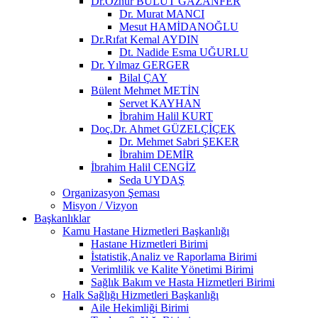
Dr.Öznur BULUT GAZANFER
Dr. Murat MANCI
Mesut HAMİDANOĞLU
Dr.Rıfat Kemal AYDIN
Dt. Nadide Esma UĞURLU
Dr. Yılmaz GERGER
Bilal ÇAY
Bülent Mehmet METİN
Servet KAYHAN
İbrahim Halil KURT
Doç.Dr. Ahmet GÜZELÇİÇEK
Dr. Mehmet Sabri ŞEKER
İbrahim DEMİR
İbrahim Halil CENGİZ
Seda UYDAŞ
Organizasyon Şeması
Misyon / Vizyon
Başkanlıklar
Kamu Hastane Hizmetleri Başkanlığı
Hastane Hizmetleri Birimi
İstatistik,Analiz ve Raporlama Birimi
Verimlilik ve Kalite Yönetimi Birimi
Sağlık Bakım ve Hasta Hizmetleri Birimi
Halk Sağlığı Hizmetleri Başkanlığı
Aile Hekimliği Birimi