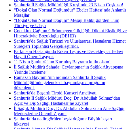
Şanlıurfa İl Sağlık Müdürlüğü Kreşi’nde 23 Nisan Coşkusu!
“Doğal Olan Normal Doğumdur” Ebeler Haftası’nda Anlamlı
Mesajlar
“Doğal Olan Normal Doğum” Mesajı Balıklıgöl’den Tüm
Türkiye’ye Ulaştı
Çocukluk Çağının Görünmeyen Güçlüğü: Dikkat Eksikliği ve
Hiperaktivite Bozukluğu (DEHB)
Şanlıurfa'da Sağlık Turizmi ve Uluslararası Hastaların Hizmet
Süreçleri Toplantısı Gerçekleştirildi.
Parkinson Hastalığında Erken Teşhis ve Destekleyici Tedavi
Hayati Önem Taşıyor.
11 Nisan Şanlıurfa'nın Kurtuluş Bayramı kutlu olsun!
İl Sağlık Müdürü Sahada: Ceylanpınar’ın Sağlık Altyapısına
Yerinde İnceleme”
Ramazan Bayramı’nın ardından Şanlıurfa İl Sağlık
Müdürlüğü’nde geleneksel bayramlaşma programı
düzenlendi.
Şanlıurfa'da Başarılı Tiroid Kanseri Ameliyatı
Şanlıurfa İl Sağlık Müdürü Doç. Dr. Abdullah Solmaz’dan
Ağız ve Diş Sağlığı Hastanesi’ne Ziyaret
İl Sağlık Müdürü Doç. Dr. Abdullah Solmaz'dan Aile Sağlığı
Merkezlerine Önemli Ziyaret
Şanlıurfa’da nadir görülen beşiz doğum: Büyük başarı
hikayesi