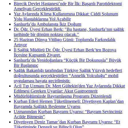
Birecik Devlet Hastanesi’nde Bir İlk: Başarılı Parotidektomi
Ameliyatı Gerçekleştirildi.
Yaz Aylarında Klima Kullanımına Dikkat: Ciddi Solunum
Yolu Hastalıklarına Yol Açabilir
Şanlıurfa’da Ambulansta İkiz Doğum
Dr. Öğr. Üyesi Erhan Berk: "Bu hastane, Şanlıurfa’nın sağlık
tarihinde bir dönüm noktası olacak."
25 Haziran Dünya Vitiligo Günü: Toplumda Farkındalık
Artıyor
İl Sağlık Müdürü Dr. Öğr. Üyesi Erhan Berk’ten Bozova
İlçesine Kapsamlı Ziyaret.
Şanlıurfa’da Yenidoğanlara “Küçük Bir Dokunuşla” Büyük
Bir Başlangıç
Sağlık Bakanlığı tarafından Türkiye Sağlık Yüzyılı hedefleri
doğrultusunda gerçekleştirilen “Annelik Yolculuğu” mobil
uygulaması hayata geçirilmiştir.
Acil Tıp Uzmanı Dr. Mert Gültekin'den Yaz Aylarında Dikkat
Edilmesi Gereken Uyarılar: Akut Gastroenterit
Müdürlüğümüzde Bayramlaşma Programı Düzenlendi
Kurban Etleri Hemen Tüketilmemeli: Diyetisyen Kaplan’dan
Bayramda Sağlıklı Beslenme Uyarısı
Uzmanından Kurban Bayramı Uyarısı: “Bayram Sevincimiz
Acilde Bitmesin”
Diyetisyen Deniz Tamar’dan Kurban Bayramı Uyarısı: “Et
Tüketiminde Dengeli ve Bilinçli Olun”