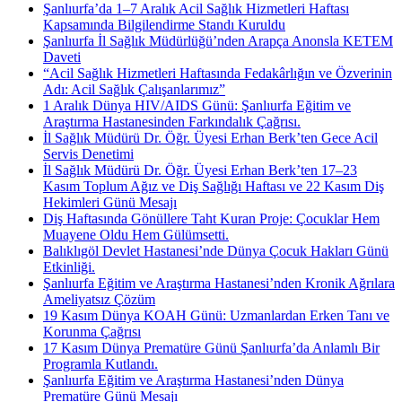
Şanlıurfa’da 1–7 Aralık Acil Sağlık Hizmetleri Haftası
Kapsamında Bilgilendirme Standı Kuruldu
Şanlıurfa İl Sağlık Müdürlüğü’nden Arapça Anonsla KETEM
Daveti
“Acil Sağlık Hizmetleri Haftasında Fedakârlığın ve Özverinin
Adı: Acil Sağlık Çalışanlarımız”
1 Aralık Dünya HIV/AIDS Günü: Şanlıurfa Eğitim ve
Araştırma Hastanesinden Farkındalık Çağrısı.
İl Sağlık Müdürü Dr. Öğr. Üyesi Erhan Berk’ten Gece Acil
Servis Denetimi
İl Sağlık Müdürü Dr. Öğr. Üyesi Erhan Berk’ten 17–23
Kasım Toplum Ağız ve Diş Sağlığı Haftası ve 22 Kasım Diş
Hekimleri Günü Mesajı
Diş Haftasında Gönüllere Taht Kuran Proje: Çocuklar Hem
Muayene Oldu Hem Gülümsetti.
Balıklıgöl Devlet Hastanesi’nde Dünya Çocuk Hakları Günü
Etkinliği.
Şanlıurfa Eğitim ve Araştırma Hastanesi’nden Kronik Ağrılara
Ameliyatsız Çözüm
19 Kasım Dünya KOAH Günü: Uzmanlardan Erken Tanı ve
Korunma Çağrısı
17 Kasım Dünya Prematüre Günü Şanlıurfa’da Anlamlı Bir
Programla Kutlandı.
Şanlıurfa Eğitim ve Araştırma Hastanesi’nden Dünya
Prematüre Günü Mesajı