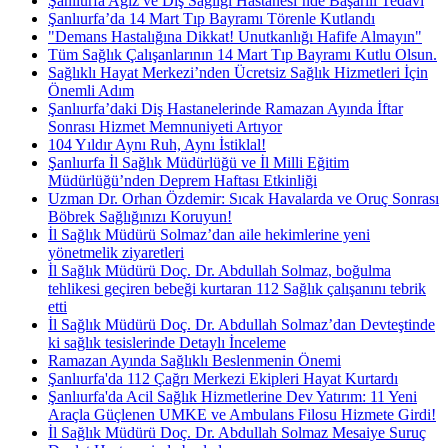
Şanlıurfa Ağız ve Diş Sağlığı Hastanesi’nde Başarılı Tedavi
Şanlıurfa’da 14 Mart Tıp Bayramı Törenle Kutlandı
"Demans Hastalığına Dikkat! Unutkanlığı Hafife Almayın"
Tüm Sağlık Çalışanlarının 14 Mart Tıp Bayramı Kutlu Olsun.
Sağlıklı Hayat Merkezi’nden Ücretsiz Sağlık Hizmetleri İçin
Önemli Adım
Şanlıurfa’daki Diş Hastanelerinde Ramazan Ayında İftar
Sonrası Hizmet Memnuniyeti Artıyor
104 Yıldır Aynı Ruh, Aynı İstiklal!
Şanlıurfa İl Sağlık Müdürlüğü ve İl Milli Eğitim
Müdürlüğü’nden Deprem Haftası Etkinliği
Uzman Dr. Orhan Özdemir: Sıcak Havalarda ve Oruç Sonrası
Böbrek Sağlığınızı Koruyun!
İl Sağlık Müdürü Solmaz’dan aile hekimlerine yeni
yönetmelik ziyaretleri
İl Sağlık Müdürü Doç. Dr. Abdullah Solmaz, boğulma
tehlikesi geçiren bebeği kurtaran 112 Sağlık çalışanını tebrik
etti
İl Sağlık Müdürü Doç. Dr. Abdullah Solmaz’dan Devteştinde
ki sağlık tesislerinde Detaylı İnceleme
Ramazan Ayında Sağlıklı Beslenmenin Önemi
Şanlıurfa'da 112 Çağrı Merkezi Ekipleri Hayat Kurtardı
Şanlıurfa'da Acil Sağlık Hizmetlerine Dev Yatırım: 11 Yeni
Araçla Güçlenen UMKE ve Ambulans Filosu Hizmete Girdi!
İl Sağlık Müdürü Doç. Dr. Abdullah Solmaz Mesaiye Suruç