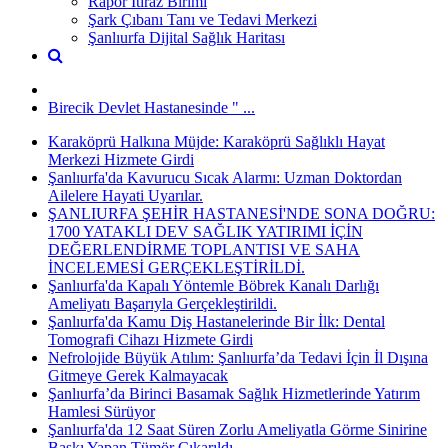
Rapor İtiraz Birimi
Şark Çıbanı Tanı ve Tedavi Merkezi
Şanlıurfa Dijital Sağlık Haritası
Birecik Devlet Hastanesinde " ...
Karaköprü Halkına Müjde: Karaköprü Sağlıklı Hayat
Merkezi Hizmete Girdi
Şanlıurfa'da Kavurucu Sıcak Alarmı: Uzman Doktordan
Ailelere Hayati Uyarılar.
ŞANLIURFA ŞEHİR HASTANESİ'NDE SONA DOĞRU:
1700 YATAKLI DEV SAĞLIK YATIRIMI İÇİN
DEĞERLENDİRME TOPLANTISI VE SAHA
İNCELEMESİ GERÇEKLEŞTİRİLDİ.
Şanlıurfa'da Kapalı Yöntemle Böbrek Kanalı Darlığı
Ameliyatı Başarıyla Gerçekleştirildi.
Şanlıurfa'da Kamu Diş Hastanelerinde Bir İlk: Dental
Tomografi Cihazı Hizmete Girdi
Nefrolojide Büyük Atılım: Şanlıurfa’da Tedavi İçin İl Dışına
Gitmeye Gerek Kalmayacak
Şanlıurfa’da Birinci Basamak Sağlık Hizmetlerinde Yatırım
Hamlesi Sürüyor
Şanlıurfa'da 12 Saat Süren Zorlu Ameliyatla Görme Sinirine
Baskı Yapan Tümör Çıkarıldı.