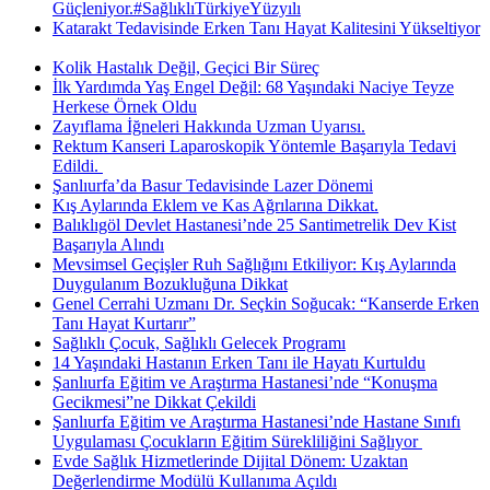
Güçleniyor.#SağlıklıTürkiyeYüzyılı
Katarakt Tedavisinde Erken Tanı Hayat Kalitesini Yükseltiyor
Kolik Hastalık Değil, Geçici Bir Süreç
İlk Yardımda Yaş Engel Değil: 68 Yaşındaki Naciye Teyze
Herkese Örnek Oldu
Zayıflama İğneleri Hakkında Uzman Uyarısı.
Rektum Kanseri Laparoskopik Yöntemle Başarıyla Tedavi
Edildi. ​
Şanlıurfa’da Basur Tedavisinde Lazer Dönemi
Kış Aylarında Eklem ve Kas Ağrılarına Dikkat.
Balıklıgöl Devlet Hastanesi’nde 25 Santimetrelik Dev Kist
Başarıyla Alındı
Mevsimsel Geçişler Ruh Sağlığını Etkiliyor: Kış Aylarında
Duygulanım Bozukluğuna Dikkat
Genel Cerrahi Uzmanı Dr. Seçkin Soğucak: “Kanserde Erken
Tanı Hayat Kurtarır”
Sağlıklı Çocuk, Sağlıklı Gelecek Programı
14 Yaşındaki Hastanın Erken Tanı ile Hayatı Kurtuldu
Şanlıurfa Eğitim ve Araştırma Hastanesi’nde “Konuşma
Gecikmesi”ne Dikkat Çekildi
Şanlıurfa Eğitim ve Araştırma Hastanesi’nde Hastane Sınıfı
Uygulaması Çocukların Eğitim Sürekliliğini Sağlıyor ​
Evde Sağlık Hizmetlerinde Dijital Dönem: Uzaktan
Değerlendirme Modülü Kullanıma Açıldı