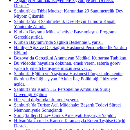
"Sigarayı Bırakmak İsteyenlere Eyyübiye'den Ücretsiz
Destek”
Şanlıurfa'da Tıbbi Mucize: Karnından 29 Santimetrelik Dev
Miyom Çıkarıldı.
Şanlıurfa’da 8 Santimetrelik Dev Beyin Tümörü Kapalı
Yöntemle Alındı.
Kurban Bayramı Münasebetiyle Bayramlaşma Programı
Gerçekleştirildi.
Kurban Bayramı’nda Sağlıklı Beslenme Uyarısı.
Haliliye Ağız ve Diş Sağlığı Hastanesi Personeline İlk Yardım
Eğitimi
Bozova’da Gerçeğini Aratmayan Medikal Kurtarma Tatbikatı.
Bu videoda; hayatlara dokunan, emek veren, sabırla görev
yapan kıymetli hemşirelerimizin sesi var…
Şanlıurfa Eğitim ve Araştırma Hastanesi bünyesinde, kentte
ilk olma özelliği taşıyan “Akılcı İlaç Polikliniği” hizmete
açıldı.
Şanlıurfa’da Kadın 112 Personeline Ambulans Sürüş
Güvenliği Eğitimi
Her yeni doğumda bir umut yeşerir.
Şanlıurfa’da Turiste Acil Müdahale: Başarılı Tedavi Süreci
Memnuniyetle Sonuçlandı
Suruç’ta İleri Düzey Omuz Ameliyatı Başarıyla Yapıldı.
Hilvan’da Ücretsiz Kanser Taramasıyla Erken Teşhise Güçlü
Destek.