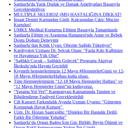
Şanlıurfa'da Yarık Dudak ve Damak Ameliyatları Başarıyla
Gerçekleştiriliyor
MULTİPLE SKLEROZ (MS) HASTALIĞINA DİKKAT!
İnşaat Demiri Karnından Girdi, Kalçasından Çıktı: Mucize
Kurtuluş!
UMKE Medikal Kurtarma Eğitimi Başarıyla Tamamlandı
Şanlıurfa Eğitim ve Araştırma Hastanesi'nde Anne ve Bebek
Dostu Doğum Deneyimi
Şanlıurfa’dan Kritik Uyarı: Obezite Sağlığı Tüketiyor”
Kardiyoloji Uzmanı Dr. Selçuk Opan: “Fazla Kilo Kalbinize
ve Hayatınıza Yük Olur”
“Sağlıklı Çocuk – Sağlıklı Gelecek” Programı Akpiyar
İlkokulu’nda Hayata Geçirildi
Kıymetli hemşirelerimizin 12 Mayıs #HemşirelerGünü ve 12-
18 Mayıs #HemşirelerHaftası kutlu olsun.
Tüm Hemşirelerimizin “12-18 Mayıs Hemşireler Haftası" ve
“12 Mayıs Hemşireler Günü”nü kutluyoruz.
“Yaşama Yol Ver!” Kampanyası Kapsamında Tanıtım ve
Bilgilendirme Faaliyeti Gerçekleştirildi
Cilt Kanseri Farkındalık Ayında Uzman Uyarısı: "Güneşten
Korunmak Hayat Kurtarır" ​
Uzm. Dr. Hozan Saatçıoğlu: “Disleksi Bir Hastalık Değil,
Farklı Bir Öğrenme Yoludur”
Şanlıurfa’da Organ Bağışı İçin Güç Birliği: Beyin Ölümü ve
Organ Nakli Sempozyumu Yoğun İlgi Gördü