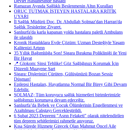
Devlet Hastanesinde başladı
Ramazan Ayında Sağlıklı Beslenmenin Altın Kuralları
ORUÇ TUTMAK İSTEYEN HASTALARA KRİTİK
UYARI
İl Sağlık Müdürü Doç. Dr. Abdullah Solmaz'dan Harran'da
Sağlık Tesislerine Ziyaret.
Şanlıurfa'da karla kapanan yolda hastalara paletli Ambulans
ile ulaşıldı
Kronik Hastalıklara Evde Çözüm: Uzman Desteğiyle Yaşam
Kalitenizi Artırın
35 Yıllık Bağımlılığa Son! Sigara Bırakma Polikliniği ile Yeni
Bir Hayat
📍 Glokom: Sinsi Tehlike! Göz Sağlığınızı Korumak İçin
Düzenli Muayene Şart
Sigara: Dişlerinizi Çürüten, Gülüşünüzü Bozan Sessiz
Düşman!
Epilepsi Hastaları, Hayatlarına Normal Bir Birey Gibi Devam
Edebilir.
SOLMAZ; Tüm koruyucu sağlık hizmetleri birimlerimizle
sağlığımızı korumaya devam edeceğiz.
Şanlıurfa’da Bebek ve Çocuk Ölümlerinin Engellenmesi ve
Azaltılması Çalıştayı Gerçekleştirildi.
6 Şubat 2023 Depremi "Asrın Felaketi" olarak nitelendirilen
tüm deprem şehitlerimizi rahmetle anıyoruz.
Kısa Sürede Hizmete Girecek Olan Mahmut Öncel Aile