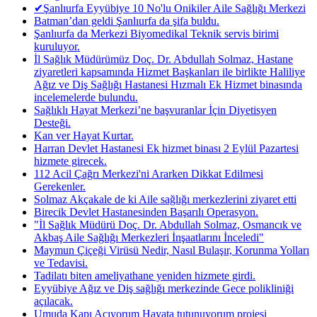
✔Şanlıurfa Eyyübiye 10 No'lu Onikiler Aile Sağlığı Merkezi
Batman’dan geldi Şanlıurfa da şifa buldu.
Şanlıurfa da Merkezi Biyomedikal Teknik servis birimi
kuruluyor.
İl Sağlık Müdürümüz Doç. Dr. Abdullah Solmaz, Hastane
ziyaretleri kapsamında Hizmet Başkanları ile birlikte Haliliye
Ağız ve Diş Sağlığı Hastanesi Hızmalı Ek Hizmet binasında
incelemelerde bulundu.
Sağlıklı Hayat Merkezi’ne başvuranlar İçin Diyetisyen
Desteği.
Kan ver Hayat Kurtar.
Harran Devlet Hastanesi Ek hizmet binası 2 Eylül Pazartesi
hizmete girecek.
112 Acil Çağrı Merkezi'ni Ararken Dikkat Edilmesi
Gerekenler.
Solmaz Akçakale de ki Aile sağlığı merkezlerini ziyaret etti
Birecik Devlet Hastanesinden Başarılı Operasyon.
"İl Sağlık Müdürü Doç. Dr. Abdullah Solmaz, Osmancık ve
Akbaş Aile Sağlığı Merkezleri İnşaatlarını İnceledi"
Maymun Çiçeği Virüsü Nedir, Nasıl Bulaşır, Korunma Yolları
ve Tedavisi.
Tadilatı biten ameliyathane yeniden hizmete girdi.
Eyyübiye Ağız ve Diş sağlığı merkezinde Gece polikliniği
açılacak.
Umuda Kapı Açıyorum Hayata tutunuyorum projesi