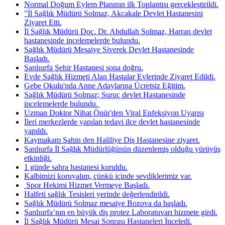
Normal Doğum Eylem Planının ilk Toplantısı gerçekleştirildi.
"İl Sağlık Müdürü Solmaz, Akçakale Devlet Hastanesini
Ziyaret Etti.
İl Sağlık Müdürü Doç. Dr. Abdullah Solmaz, Harran devlet
hastanesinde incelemelerde bulundu.
Sağlık Müdürü Mesaiye Siverek Devlet Hastanesinde
Başladı.
Şanlıurfa Şehir Hastanesi sona doğru.
Evde Sağlık Hizmeti Alan Hastalar Evlerinde Ziyaret Edildi.
Gebe Okulu'nda Anne Adaylarına Ücretsiz Eğitim.
Sağlık Müdürü Solmaz; Suruç devlet Hastanesinde
incelemelerde bulundu. ​
Uzman Doktor Nihat Önür'den Viral Enfeksiyon Uyarısı
İleri merkezlerde yapılan tedavi ilçe devlet hastanesinde
yapıldı.
Kaymakam Şahin den Haliliye Diş Hastanesine ziyaret.
Şanlıurfa İl Sağlık Müdürlüğünün düzenlemiş olduğu yürüyüş
etkinliği.
1 günde sahra hastanesi kuruldu.
Kalbimizi koruyalım, çünkü içinde sevdiklerimiz var.
​ Spor Hekimi Hizmet Vermeye Başladı.
Halfeti sağlık Tesisleri yerinde değerlendirildi.
Sağlık Müdürü Solmaz mesaiye Bozova da başladı.
Şanlıurfa’nın en büyük diş protez Laboratuvarı hizmete girdi.
İl Sağlık Müdürü Mesai Sonrası Hastaneleri İnceledi.