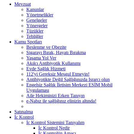
Mevzuat
Kanunlar
Yönetmelikler
Genelgeler
Yönergeler
Tüzükler
Tebliğler
Kamu Spotları
Beslenme ve Obezite
Sigarayı Bırak, Hayatı Bırakma
Yaşama Yol Ver
Akılcı Antibiyotik Kullanımı
Evde Sağlık Hizmeti
112'yi Gereksiz Meşgul Etmeyin!
Antibiyotikte Değil Sağlığınızda Israrcı olun
Engelsiz Sağlık İletişim Merkezi ESİM Mobil
Uygulaması
Aile Hekiminizi Erken Tanıyın
e-Nabız ile sağlığınız elinizin altında!
Satınalma
İç Kontrol
İç Kontrol Sistemini Tanıyalım
İç Kontrol Nedir
İç Kontrolün Amacı