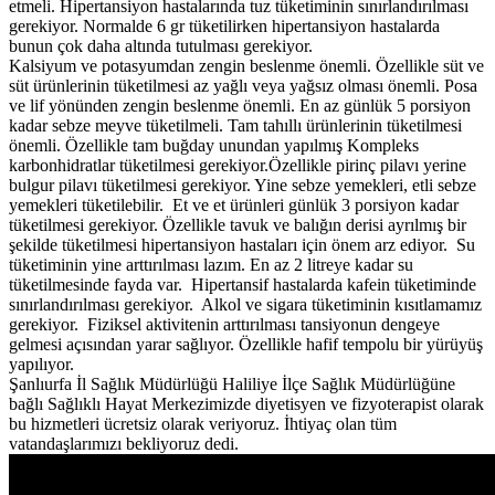
etmeli. Hipertansiyon hastalarında tuz tüketiminin sınırlandırılması
gerekiyor. Normalde 6 gr tüketilirken hipertansiyon hastalarda
bunun çok daha altında tutulması gerekiyor.
Kalsiyum ve potasyumdan zengin beslenme önemli. Özellikle süt ve
süt ürünlerinin tüketilmesi az yağlı veya yağsız olması önemli. Posa
ve lif yönünden zengin beslenme önemli. En az günlük 5 porsiyon
kadar sebze meyve tüketilmeli. Tam tahıllı ürünlerinin tüketilmesi
önemli. Özellikle tam buğday unundan yapılmış Kompleks
karbonhidratlar tüketilmesi gerekiyor.Özellikle pirinç pilavı yerine
bulgur pilavı tüketilmesi gerekiyor. Yine sebze yemekleri, etli sebze
yemekleri tüketilebilir. Et ve et ürünleri günlük 3 porsiyon kadar
tüketilmesi gerekiyor. Özellikle tavuk ve balığın derisi ayrılmış bir
şekilde tüketilmesi hipertansiyon hastaları için önem arz ediyor. Su
tüketiminin yine arttırılması lazım. En az 2 litreye kadar su
tüketilmesinde fayda var. Hipertansif hastalarda kafein tüketiminde
sınırlandırılması gerekiyor. Alkol ve sigara tüketiminin kısıtlamamız
gerekiyor. Fiziksel aktivitenin arttırılması tansiyonun dengeye
gelmesi açısından yarar sağlıyor. Özellikle hafif tempolu bir yürüyüş
yapılıyor.
Şanlıurfa İl Sağlık Müdürlüğü Haliliye İlçe Sağlık Müdürlüğüne
bağlı Sağlıklı Hayat Merkezimizde diyetisyen ve fizyoterapist olarak
bu hizmetleri ücretsiz olarak veriyoruz. İhtiyaç olan tüm
vatandaşlarımızı bekliyoruz dedi.