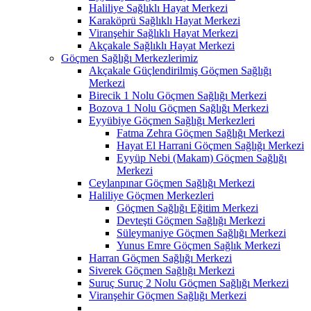
Haliliye Sağlıklı Hayat Merkezi
Karaköprü Sağlıklı Hayat Merkezi
Viranşehir Sağlıklı Hayat Merkezi
Akçakale Sağlıklı Hayat Merkezi
Göçmen Sağlığı Merkezlerimiz
Akçakale Güçlendirilmiş Göçmen Sağlığı
Merkezi
Birecik 1 Nolu Göçmen Sağlığı Merkezi
Bozova 1 Nolu Göçmen Sağlığı Merkezi
Eyyübiye Göçmen Sağlığı Merkezleri
Fatma Zehra Göçmen Sağlığı Merkezi
Hayat El Harrani Göçmen Sağlığı Merkezi
Eyyüp Nebi (Makam) Göçmen Sağlığı
Merkezi
Ceylanpınar Göçmen Sağlığı Merkezi
Haliliye Göçmen Merkezleri
Göçmen Sağlığı Eğitim Merkezi
Devteşti Göçmen Sağlığı Merkezi
Süleymaniye Göçmen Sağlığı Merkezi
Yunus Emre Göçmen Sağlık Merkezi
Harran Göçmen Sağlığı Merkezi
Siverek Göçmen Sağlığı Merkezi
Suruç Suruç 2 Nolu Göçmen Sağlığı Merkezi
Viranşehir Göçmen Sağlığı Merkezi