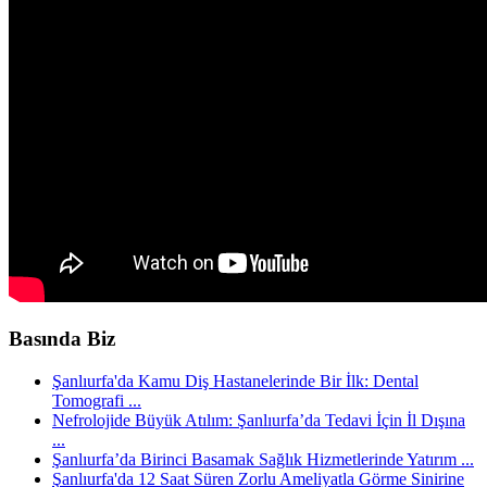
Basında Biz
Şanlıurfa'da Kamu Diş Hastanelerinde Bir İlk: Dental
Tomografi ...
Nefrolojide Büyük Atılım: Şanlıurfa’da Tedavi İçin İl Dışına
...
Şanlıurfa’da Birinci Basamak Sağlık Hizmetlerinde Yatırım ...
Şanlıurfa'da 12 Saat Süren Zorlu Ameliyatla Görme Sinirine