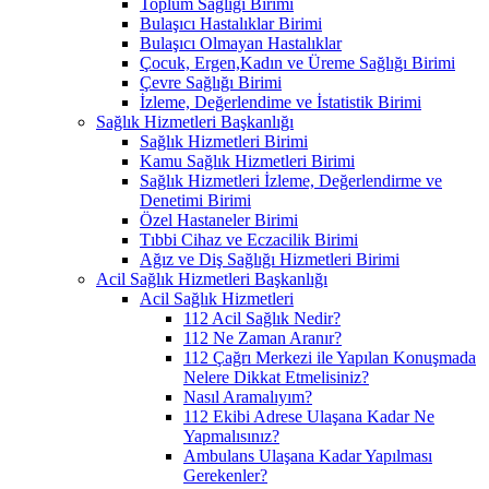
Toplum Sağlığı Birimi
Bulaşıcı Hastalıklar Birimi
Bulaşıcı Olmayan Hastalıklar
Çocuk, Ergen,Kadın ve Üreme Sağlığı Birimi
Çevre Sağlığı Birimi
İzleme, Değerlendime ve İstatistik Birimi
Sağlık Hizmetleri Başkanlığı
Sağlık Hizmetleri Birimi
Kamu Sağlık Hizmetleri Birimi
Sağlık Hizmetleri İzleme, Değerlendirme ve
Denetimi Birimi
Özel Hastaneler Birimi
Tıbbi Cihaz ve Eczacilik Birimi
Ağız ve Diş Sağlığı Hizmetleri Birimi
Acil Sağlık Hizmetleri Başkanlığı
Acil Sağlık Hizmetleri
112 Acil Sağlık Nedir?
112 Ne Zaman Aranır?
112 Çağrı Merkezi ile Yapılan Konuşmada
Nelere Dikkat Etmelisiniz?
Nasıl Aramalıyım?
112 Ekibi Adrese Ulaşana Kadar Ne
Yapmalısınız?
Ambulans Ulaşana Kadar Yapılması
Gerekenler?