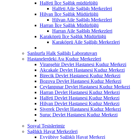
Halfeti İlçe Sağlık müdürlüğü
Halfeti Aile Sağlığı Merkezleri
Hilvan İlçe Sağlık Müdürlüğü
Hilvan Aile Sağlığı Merkezleri
Harran İlçe Sağlık Müdürlüğü
Harran Aile Sağlığı Merkezleri
Karaköprü İlçe Sağlık Müdürlüğü
Karaköprü Aile Sağlığı Merkezleri
Şanlıurfa Halk Sağlığı Laboratuvarı
Hastanelerdeki Aşı Kuduz Merkezleri
Viranşehir Devlet Hastanesi Kuduz Merkezi
Akçakale Devlet Hastanesi Kuduz Merkezi
Birecik Devlet Hastanesi Kuduz Merkezi
Bozova Devlet Hastanesi Kuduz Merkezi
Ceylanpınar Devlet Hastanesi Kuduz Merkezi
Harran Devlet Hastanesi Kuduz Merkezi
Halfeti Devlet Hastanesi Kuduz Merkezi
Hilvan Devlet Hastanesi Kuduz Merkezi
Siverek Devlet Hastanesi Kuduz Merkezi
Suruç Devlet Hastanesi Kuduz Merkezi
Sosyal Tesislerimiz
Sağlıklı Hayat Merkezleri
Eyyübiye Sağlıklı Hayat Merkezi