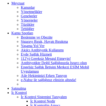
Mevzuat
Kanunlar
Yönetmelikler
Genelgeler
Yönergeler
Tüzükler
Tebliğler
Kamu Spotları
Beslenme ve Obezite
Sigarayı Bırak, Hayatı Bırakma
Yaşama Yol Ver
Akılcı Antibiyotik Kullanımı
Evde Sağlık Hizmeti
112'yi Gereksiz Meşgul Etmeyin!
Antibiyotikte Değil Sağlığınızda Israrcı olun
Engelsiz Sağlık İletişim Merkezi ESİM Mobil
Uygulaması
Aile Hekiminizi Erken Tanıyın
e-Nabız ile sağlığınız elinizin altında!
Satınalma
İç Kontrol
İç Kontrol Sistemini Tanıyalım
İç Kontrol Nedir
İç Kontrolün Amacı