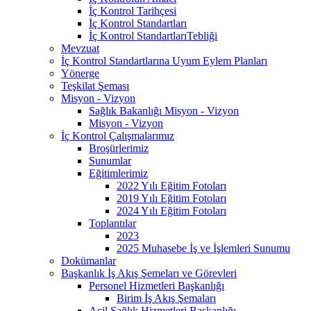
İç Kontrol Tarihçesi
İç Kontrol Standartları
İç Kontrol StandartlarıTebliği
Mevzuat
İç Kontrol Standartlarına Uyum Eylem Planları
Yönerge
Teşkilat Şeması
Misyon - Vizyon
Sağlık Bakanlığı Misyon - Vizyon
Misyon - Vizyon
İç Kontrol Çalışmalarımız
Broşürlerimiz
Sunumlar
Eğitimlerimiz
2022 Yılı Eğitim Fotoları
2019 Yılı Eğitim Fotoları
2024 Yılı Eğitim Fotoları
Toplantılar
2023
2025 Muhasebe İş ve İşlemleri Sunumu
Dokümanlar
Başkanlık İş Akış Şemeları ve Görevleri
Personel Hizmetleri Başkanlığı
Birim İş Akış Şemaları
Acil Sağlık Hizmetleri Başkanlığı