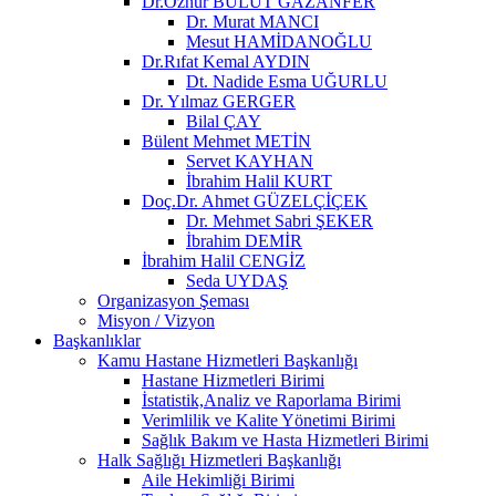
Dr.Öznur BULUT GAZANFER
Dr. Murat MANCI
Mesut HAMİDANOĞLU
Dr.Rıfat Kemal AYDIN
Dt. Nadide Esma UĞURLU
Dr. Yılmaz GERGER
Bilal ÇAY
Bülent Mehmet METİN
Servet KAYHAN
İbrahim Halil KURT
Doç.Dr. Ahmet GÜZELÇİÇEK
Dr. Mehmet Sabri ŞEKER
İbrahim DEMİR
İbrahim Halil CENGİZ
Seda UYDAŞ
Organizasyon Şeması
Misyon / Vizyon
Başkanlıklar
Kamu Hastane Hizmetleri Başkanlığı
Hastane Hizmetleri Birimi
İstatistik,Analiz ve Raporlama Birimi
Verimlilik ve Kalite Yönetimi Birimi
Sağlık Bakım ve Hasta Hizmetleri Birimi
Halk Sağlığı Hizmetleri Başkanlığı
Aile Hekimliği Birimi