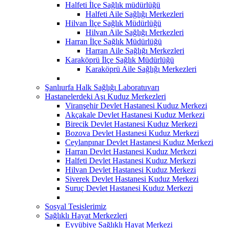
Halfeti İlçe Sağlık müdürlüğü
Halfeti Aile Sağlığı Merkezleri
Hilvan İlçe Sağlık Müdürlüğü
Hilvan Aile Sağlığı Merkezleri
Harran İlçe Sağlık Müdürlüğü
Harran Aile Sağlığı Merkezleri
Karaköprü İlçe Sağlık Müdürlüğü
Karaköprü Aile Sağlığı Merkezleri
Şanlıurfa Halk Sağlığı Laboratuvarı
Hastanelerdeki Aşı Kuduz Merkezleri
Viranşehir Devlet Hastanesi Kuduz Merkezi
Akçakale Devlet Hastanesi Kuduz Merkezi
Birecik Devlet Hastanesi Kuduz Merkezi
Bozova Devlet Hastanesi Kuduz Merkezi
Ceylanpınar Devlet Hastanesi Kuduz Merkezi
Harran Devlet Hastanesi Kuduz Merkezi
Halfeti Devlet Hastanesi Kuduz Merkezi
Hilvan Devlet Hastanesi Kuduz Merkezi
Siverek Devlet Hastanesi Kuduz Merkezi
Suruç Devlet Hastanesi Kuduz Merkezi
Sosyal Tesislerimiz
Sağlıklı Hayat Merkezleri
Eyyübiye Sağlıklı Hayat Merkezi