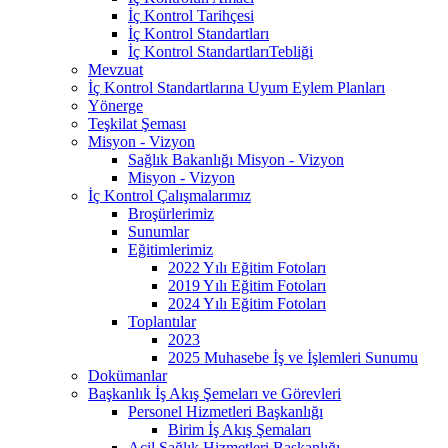
İç Kontrol Tarihçesi
İç Kontrol Standartları
İç Kontrol StandartlarıTebliği
Mevzuat
İç Kontrol Standartlarına Uyum Eylem Planları
Yönerge
Teşkilat Şeması
Misyon - Vizyon
Sağlık Bakanlığı Misyon - Vizyon
Misyon - Vizyon
İç Kontrol Çalışmalarımız
Broşürlerimiz
Sunumlar
Eğitimlerimiz
2022 Yılı Eğitim Fotoları
2019 Yılı Eğitim Fotoları
2024 Yılı Eğitim Fotoları
Toplantılar
2023
2025 Muhasebe İş ve İşlemleri Sunumu
Dokümanlar
Başkanlık İş Akış Şemeları ve Görevleri
Personel Hizmetleri Başkanlığı
Birim İş Akış Şemaları
Acil Sağlık Hizmetleri Başkanlığı