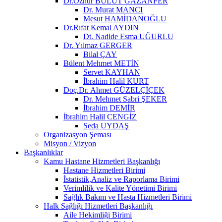
Dr.Öznur BULUT GAZANFER
Dr. Murat MANCI
Mesut HAMİDANOĞLU
Dr.Rıfat Kemal AYDIN
Dt. Nadide Esma UĞURLU
Dr. Yılmaz GERGER
Bilal ÇAY
Bülent Mehmet METİN
Servet KAYHAN
İbrahim Halil KURT
Doç.Dr. Ahmet GÜZELÇİÇEK
Dr. Mehmet Sabri ŞEKER
İbrahim DEMİR
İbrahim Halil CENGİZ
Seda UYDAŞ
Organizasyon Şeması
Misyon / Vizyon
Başkanlıklar
Kamu Hastane Hizmetleri Başkanlığı
Hastane Hizmetleri Birimi
İstatistik,Analiz ve Raporlama Birimi
Verimlilik ve Kalite Yönetimi Birimi
Sağlık Bakım ve Hasta Hizmetleri Birimi
Halk Sağlığı Hizmetleri Başkanlığı
Aile Hekimliği Birimi