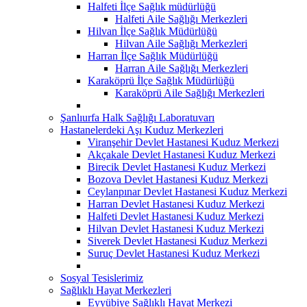
Halfeti İlçe Sağlık müdürlüğü
Halfeti Aile Sağlığı Merkezleri
Hilvan İlçe Sağlık Müdürlüğü
Hilvan Aile Sağlığı Merkezleri
Harran İlçe Sağlık Müdürlüğü
Harran Aile Sağlığı Merkezleri
Karaköprü İlçe Sağlık Müdürlüğü
Karaköprü Aile Sağlığı Merkezleri
Şanlıurfa Halk Sağlığı Laboratuvarı
Hastanelerdeki Aşı Kuduz Merkezleri
Viranşehir Devlet Hastanesi Kuduz Merkezi
Akçakale Devlet Hastanesi Kuduz Merkezi
Birecik Devlet Hastanesi Kuduz Merkezi
Bozova Devlet Hastanesi Kuduz Merkezi
Ceylanpınar Devlet Hastanesi Kuduz Merkezi
Harran Devlet Hastanesi Kuduz Merkezi
Halfeti Devlet Hastanesi Kuduz Merkezi
Hilvan Devlet Hastanesi Kuduz Merkezi
Siverek Devlet Hastanesi Kuduz Merkezi
Suruç Devlet Hastanesi Kuduz Merkezi
Sosyal Tesislerimiz
Sağlıklı Hayat Merkezleri
Eyyübiye Sağlıklı Hayat Merkezi