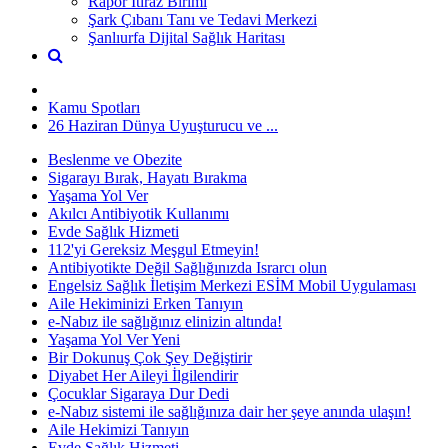
Rapor İtiraz Birimi
Şark Çıbanı Tanı ve Tedavi Merkezi
Şanlıurfa Dijital Sağlık Haritası
Kamu Spotları
26 Haziran Dünya Uyuşturucu ve ...
Beslenme ve Obezite
Sigarayı Bırak, Hayatı Bırakma
Yaşama Yol Ver
Akılcı Antibiyotik Kullanımı
Evde Sağlık Hizmeti
112'yi Gereksiz Meşgul Etmeyin!
Antibiyotikte Değil Sağlığınızda Israrcı olun
Engelsiz Sağlık İletişim Merkezi ESİM Mobil Uygulaması
Aile Hekiminizi Erken Tanıyın
e-Nabız ile sağlığınız elinizin altında!
Yaşama Yol Ver Yeni
Bir Dokunuş Çok Şey Değiştirir
Diyabet Her Aileyi İlgilendirir
Çocuklar Sigaraya Dur Dedi
e-Nabız sistemi ile sağlığınıza dair her şeye anında ulaşın!
Aile Hekimizi Tanıyın
Evde Sağlık Hizmeti