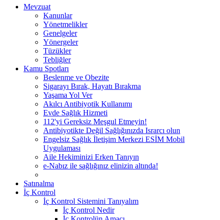
Mevzuat
Kanunlar
Yönetmelikler
Genelgeler
Yönergeler
Tüzükler
Tebliğler
Kamu Spotları
Beslenme ve Obezite
Sigarayı Bırak, Hayatı Bırakma
Yaşama Yol Ver
Akılcı Antibiyotik Kullanımı
Evde Sağlık Hizmeti
112'yi Gereksiz Meşgul Etmeyin!
Antibiyotikte Değil Sağlığınızda Israrcı olun
Engelsiz Sağlık İletişim Merkezi ESİM Mobil
Uygulaması
Aile Hekiminizi Erken Tanıyın
e-Nabız ile sağlığınız elinizin altında!
Satınalma
İç Kontrol
İç Kontrol Sistemini Tanıyalım
İç Kontrol Nedir
İç Kontrolün Amacı