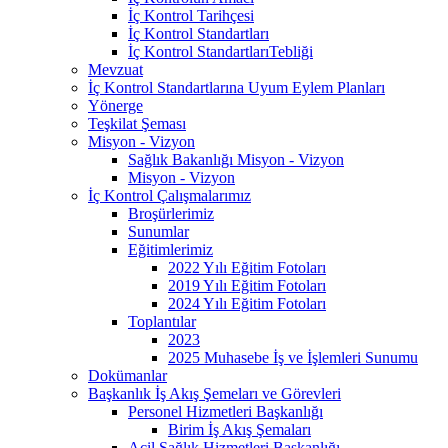
İç Kontrol Tarihçesi
İç Kontrol Standartları
İç Kontrol StandartlarıTebliği
Mevzuat
İç Kontrol Standartlarına Uyum Eylem Planları
Yönerge
Teşkilat Şeması
Misyon - Vizyon
Sağlık Bakanlığı Misyon - Vizyon
Misyon - Vizyon
İç Kontrol Çalışmalarımız
Broşürlerimiz
Sunumlar
Eğitimlerimiz
2022 Yılı Eğitim Fotoları
2019 Yılı Eğitim Fotoları
2024 Yılı Eğitim Fotoları
Toplantılar
2023
2025 Muhasebe İş ve İşlemleri Sunumu
Dokümanlar
Başkanlık İş Akış Şemeları ve Görevleri
Personel Hizmetleri Başkanlığı
Birim İş Akış Şemaları
Acil Sağlık Hizmetleri Başkanlığı