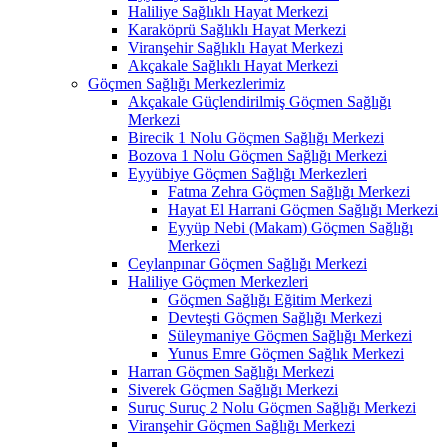
Haliliye Sağlıklı Hayat Merkezi
Karaköprü Sağlıklı Hayat Merkezi
Viranşehir Sağlıklı Hayat Merkezi
Akçakale Sağlıklı Hayat Merkezi
Göçmen Sağlığı Merkezlerimiz
Akçakale Güçlendirilmiş Göçmen Sağlığı
Merkezi
Birecik 1 Nolu Göçmen Sağlığı Merkezi
Bozova 1 Nolu Göçmen Sağlığı Merkezi
Eyyübiye Göçmen Sağlığı Merkezleri
Fatma Zehra Göçmen Sağlığı Merkezi
Hayat El Harrani Göçmen Sağlığı Merkezi
Eyyüp Nebi (Makam) Göçmen Sağlığı
Merkezi
Ceylanpınar Göçmen Sağlığı Merkezi
Haliliye Göçmen Merkezleri
Göçmen Sağlığı Eğitim Merkezi
Devteşti Göçmen Sağlığı Merkezi
Süleymaniye Göçmen Sağlığı Merkezi
Yunus Emre Göçmen Sağlık Merkezi
Harran Göçmen Sağlığı Merkezi
Siverek Göçmen Sağlığı Merkezi
Suruç Suruç 2 Nolu Göçmen Sağlığı Merkezi
Viranşehir Göçmen Sağlığı Merkezi