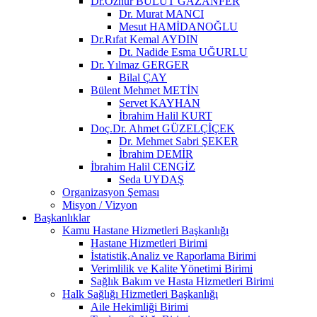
Dr.Öznur BULUT GAZANFER
Dr. Murat MANCI
Mesut HAMİDANOĞLU
Dr.Rıfat Kemal AYDIN
Dt. Nadide Esma UĞURLU
Dr. Yılmaz GERGER
Bilal ÇAY
Bülent Mehmet METİN
Servet KAYHAN
İbrahim Halil KURT
Doç.Dr. Ahmet GÜZELÇİÇEK
Dr. Mehmet Sabri ŞEKER
İbrahim DEMİR
İbrahim Halil CENGİZ
Seda UYDAŞ
Organizasyon Şeması
Misyon / Vizyon
Başkanlıklar
Kamu Hastane Hizmetleri Başkanlığı
Hastane Hizmetleri Birimi
İstatistik,Analiz ve Raporlama Birimi
Verimlilik ve Kalite Yönetimi Birimi
Sağlık Bakım ve Hasta Hizmetleri Birimi
Halk Sağlığı Hizmetleri Başkanlığı
Aile Hekimliği Birimi