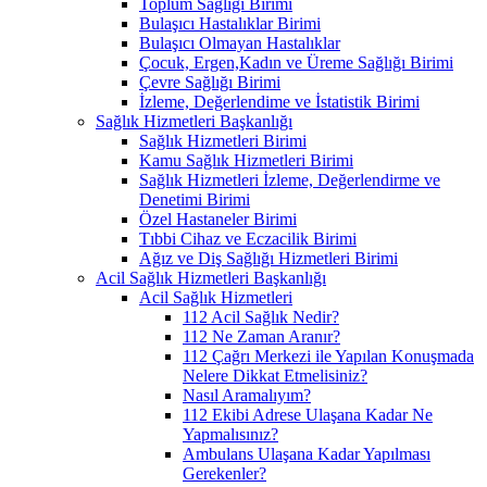
Toplum Sağlığı Birimi
Bulaşıcı Hastalıklar Birimi
Bulaşıcı Olmayan Hastalıklar
Çocuk, Ergen,Kadın ve Üreme Sağlığı Birimi
Çevre Sağlığı Birimi
İzleme, Değerlendime ve İstatistik Birimi
Sağlık Hizmetleri Başkanlığı
Sağlık Hizmetleri Birimi
Kamu Sağlık Hizmetleri Birimi
Sağlık Hizmetleri İzleme, Değerlendirme ve
Denetimi Birimi
Özel Hastaneler Birimi
Tıbbi Cihaz ve Eczacilik Birimi
Ağız ve Diş Sağlığı Hizmetleri Birimi
Acil Sağlık Hizmetleri Başkanlığı
Acil Sağlık Hizmetleri
112 Acil Sağlık Nedir?
112 Ne Zaman Aranır?
112 Çağrı Merkezi ile Yapılan Konuşmada
Nelere Dikkat Etmelisiniz?
Nasıl Aramalıyım?
112 Ekibi Adrese Ulaşana Kadar Ne
Yapmalısınız?
Ambulans Ulaşana Kadar Yapılması
Gerekenler?