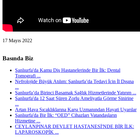
17 Mayıs 2022
Basında Biz
Şanlıurfa'da Kamu Diş Hastanelerinde Bir İlk: Dental
Tomografi ...
Nefrolojide Büyük Atılım: Şanlıurfa’da Tedavi İçin İl Dışına
...
Şanlıurfa’da Birinci Basamak Sağlık Hizmetlerinde Yatırım ...
Şanlıurfa'da 12 Saat Süren Zorlu Ameliyatla Görme Sinirine
...
Artan Hava Sıcaklıklarına Karşı Uzmanından Hayati Uyarılar
Şanlıurfa'da Bir İlk: “OED” Cihazları Vatandaşların
Hizmetine ...
CEYLANPINAR DEVLET HASTANESİ'NDE BİR İLK:
LAPAROSKOPİK ...