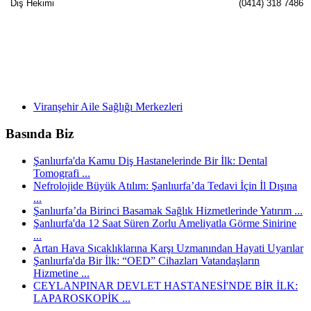
Diş Hekimi
(0414) 318 7486
Viranşehir Aile Sağlığı Merkezleri
Basında Biz
Şanlıurfa'da Kamu Diş Hastanelerinde Bir İlk: Dental
Tomografi ...
Nefrolojide Büyük Atılım: Şanlıurfa’da Tedavi İçin İl Dışına
...
Şanlıurfa’da Birinci Basamak Sağlık Hizmetlerinde Yatırım ...
Şanlıurfa'da 12 Saat Süren Zorlu Ameliyatla Görme Sinirine
...
Artan Hava Sıcaklıklarına Karşı Uzmanından Hayati Uyarılar
Şanlıurfa'da Bir İlk: “OED” Cihazları Vatandaşların
Hizmetine ...
CEYLANPINAR DEVLET HASTANESİ'NDE BİR İLK:
LAPAROSKOPİK ...