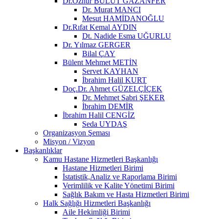
Dr.Öznur BULUT GAZANFER
Dr. Murat MANCI
Mesut HAMİDANOĞLU
Dr.Rıfat Kemal AYDIN
Dt. Nadide Esma UĞURLU
Dr. Yılmaz GERGER
Bilal ÇAY
Bülent Mehmet METİN
Servet KAYHAN
İbrahim Halil KURT
Doç.Dr. Ahmet GÜZELÇİÇEK
Dr. Mehmet Sabri ŞEKER
İbrahim DEMİR
İbrahim Halil CENGİZ
Seda UYDAŞ
Organizasyon Şeması
Misyon / Vizyon
Başkanlıklar
Kamu Hastane Hizmetleri Başkanlığı
Hastane Hizmetleri Birimi
İstatistik,Analiz ve Raporlama Birimi
Verimlilik ve Kalite Yönetimi Birimi
Sağlık Bakım ve Hasta Hizmetleri Birimi
Halk Sağlığı Hizmetleri Başkanlığı
Aile Hekimliği Birimi