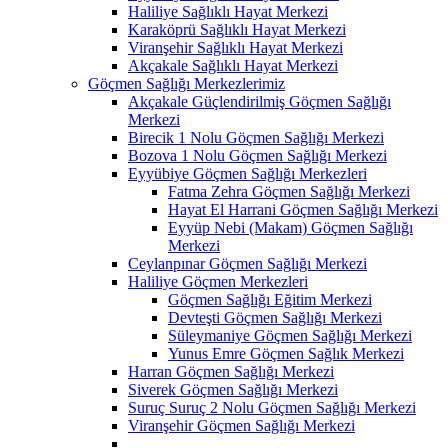
Haliliye Sağlıklı Hayat Merkezi
Karaköprü Sağlıklı Hayat Merkezi
Viranşehir Sağlıklı Hayat Merkezi
Akçakale Sağlıklı Hayat Merkezi
Göçmen Sağlığı Merkezlerimiz
Akçakale Güçlendirilmiş Göçmen Sağlığı
Merkezi
Birecik 1 Nolu Göçmen Sağlığı Merkezi
Bozova 1 Nolu Göçmen Sağlığı Merkezi
Eyyübiye Göçmen Sağlığı Merkezleri
Fatma Zehra Göçmen Sağlığı Merkezi
Hayat El Harrani Göçmen Sağlığı Merkezi
Eyyüp Nebi (Makam) Göçmen Sağlığı
Merkezi
Ceylanpınar Göçmen Sağlığı Merkezi
Haliliye Göçmen Merkezleri
Göçmen Sağlığı Eğitim Merkezi
Devteşti Göçmen Sağlığı Merkezi
Süleymaniye Göçmen Sağlığı Merkezi
Yunus Emre Göçmen Sağlık Merkezi
Harran Göçmen Sağlığı Merkezi
Siverek Göçmen Sağlığı Merkezi
Suruç Suruç 2 Nolu Göçmen Sağlığı Merkezi
Viranşehir Göçmen Sağlığı Merkezi