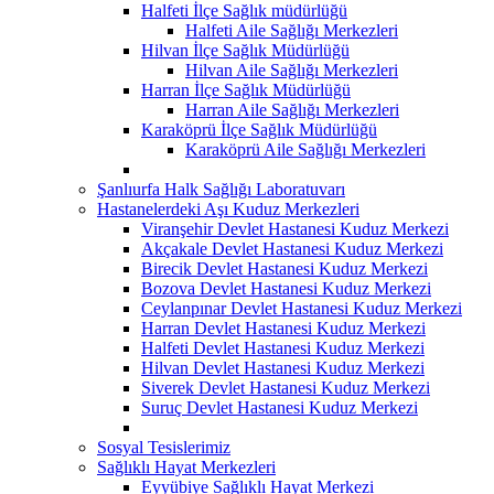
Halfeti İlçe Sağlık müdürlüğü
Halfeti Aile Sağlığı Merkezleri
Hilvan İlçe Sağlık Müdürlüğü
Hilvan Aile Sağlığı Merkezleri
Harran İlçe Sağlık Müdürlüğü
Harran Aile Sağlığı Merkezleri
Karaköprü İlçe Sağlık Müdürlüğü
Karaköprü Aile Sağlığı Merkezleri
Şanlıurfa Halk Sağlığı Laboratuvarı
Hastanelerdeki Aşı Kuduz Merkezleri
Viranşehir Devlet Hastanesi Kuduz Merkezi
Akçakale Devlet Hastanesi Kuduz Merkezi
Birecik Devlet Hastanesi Kuduz Merkezi
Bozova Devlet Hastanesi Kuduz Merkezi
Ceylanpınar Devlet Hastanesi Kuduz Merkezi
Harran Devlet Hastanesi Kuduz Merkezi
Halfeti Devlet Hastanesi Kuduz Merkezi
Hilvan Devlet Hastanesi Kuduz Merkezi
Siverek Devlet Hastanesi Kuduz Merkezi
Suruç Devlet Hastanesi Kuduz Merkezi
Sosyal Tesislerimiz
Sağlıklı Hayat Merkezleri
Eyyübiye Sağlıklı Hayat Merkezi