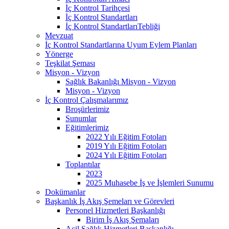
İç Kontrol Tarihçesi
İç Kontrol Standartları
İç Kontrol StandartlarıTebliği
Mevzuat
İç Kontrol Standartlarına Uyum Eylem Planları
Yönerge
Teşkilat Şeması
Misyon - Vizyon
Sağlık Bakanlığı Misyon - Vizyon
Misyon - Vizyon
İç Kontrol Çalışmalarımız
Broşürlerimiz
Sunumlar
Eğitimlerimiz
2022 Yılı Eğitim Fotoları
2019 Yılı Eğitim Fotoları
2024 Yılı Eğitim Fotoları
Toplantılar
2023
2025 Muhasebe İş ve İşlemleri Sunumu
Dokümanlar
Başkanlık İş Akış Şemeları ve Görevleri
Personel Hizmetleri Başkanlığı
Birim İş Akış Şemaları
Acil Sağlık Hizmetleri Başkanlığı