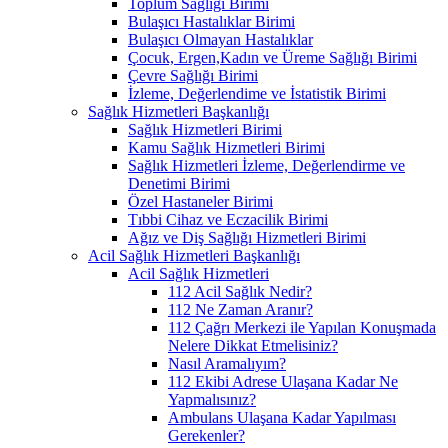
Toplum Sağlığı Birimi
Bulaşıcı Hastalıklar Birimi
Bulaşıcı Olmayan Hastalıklar
Çocuk, Ergen,Kadın ve Üreme Sağlığı Birimi
Çevre Sağlığı Birimi
İzleme, Değerlendime ve İstatistik Birimi
Sağlık Hizmetleri Başkanlığı
Sağlık Hizmetleri Birimi
Kamu Sağlık Hizmetleri Birimi
Sağlık Hizmetleri İzleme, Değerlendirme ve
Denetimi Birimi
Özel Hastaneler Birimi
Tıbbi Cihaz ve Eczacilik Birimi
Ağız ve Diş Sağlığı Hizmetleri Birimi
Acil Sağlık Hizmetleri Başkanlığı
Acil Sağlık Hizmetleri
112 Acil Sağlık Nedir?
112 Ne Zaman Aranır?
112 Çağrı Merkezi ile Yapılan Konuşmada
Nelere Dikkat Etmelisiniz?
Nasıl Aramalıyım?
112 Ekibi Adrese Ulaşana Kadar Ne
Yapmalısınız?
Ambulans Ulaşana Kadar Yapılması
Gerekenler?