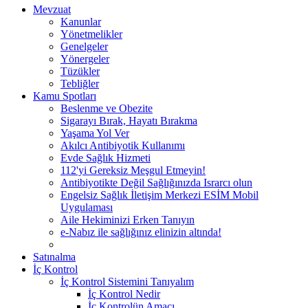
Mevzuat
Kanunlar
Yönetmelikler
Genelgeler
Yönergeler
Tüzükler
Tebliğler
Kamu Spotları
Beslenme ve Obezite
Sigarayı Bırak, Hayatı Bırakma
Yaşama Yol Ver
Akılcı Antibiyotik Kullanımı
Evde Sağlık Hizmeti
112'yi Gereksiz Meşgul Etmeyin!
Antibiyotikte Değil Sağlığınızda Israrcı olun
Engelsiz Sağlık İletişim Merkezi ESİM Mobil
Uygulaması
Aile Hekiminizi Erken Tanıyın
e-Nabız ile sağlığınız elinizin altında!
Satınalma
İç Kontrol
İç Kontrol Sistemini Tanıyalım
İç Kontrol Nedir
İç Kontrolün Amacı