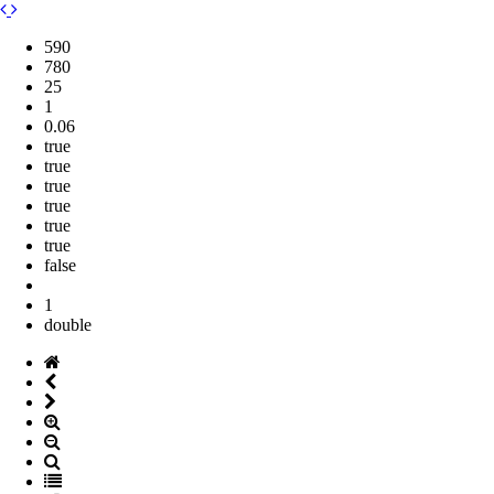
590
780
25
1
0.06
true
true
true
true
true
true
false
1
double